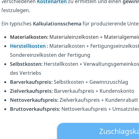
verschiedenen
Kostenarten
zu ermitteln und einen
gewinn
festzulegen.
Ein typisches
Kalkulationsschema
für produzierende Unte
Materialkosten:
Materialeinzelkosten + Materialgeme
Herstellkosten
:
Materialkosten + Fertigungseinzelkos
Sondereinzelkosten der Fertigung
Selbstkosten
:
Herstellkosten + Verwaltungsgemeinkos
des Vertriebs
Barverkaufspreis:
Selbstkosten + Gewinnzuschlag
Zielverkaufspreis:
Barverkaufspreis + Kundenskonto
Nettoverkaufspreis:
Zielverkaufspreis + Kundenrabatt
Bruttoverkaufspreis:
Nettoverkaufspreis + Umsatzste