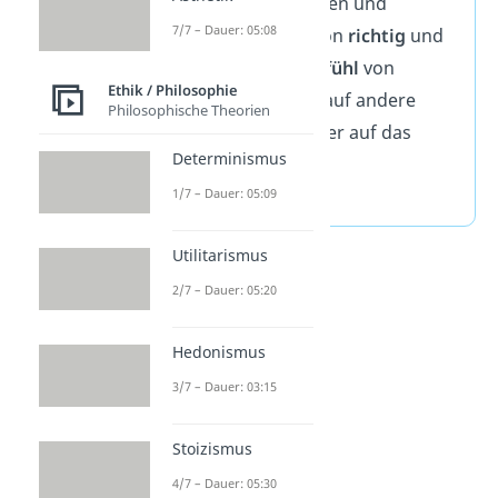
Handlungen, Einsichten und
7/7 – Dauer: 05:08
Aussagen einer Person
richtig
und
wahr
sind. Dieses
Gefühl
von
Ethik / Philosophie
Vertrauen kann sich auf andere
Philosophische Theorien
(Fremdvertrauen) oder auf das
Determinismus
eigene Ich beziehen
1/7 – Dauer: 05:09
(Selbstvertrauen).
Utilitarismus
2/7 – Dauer: 05:20
Hedonismus
3/7 – Dauer: 03:15
Stoizismus
4/7 – Dauer: 05:30