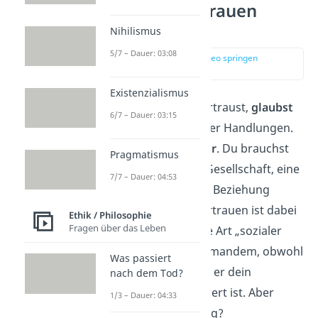
Warum ist Vertrauen
wichtig?
Nihilismus
5/7 – Dauer: 03:08
zur Stelle im Video springen
(00:59)
Existenzialismus
Wenn du jemandem vertraust,
glaubst
6/7 – Dauer: 03:15
du seinen Aussagen oder Handlungen.
Du denkst, sie sind
wahr
. Du brauchst
Pragmatismus
Vertrauen
, damit eine Gesellschaft, eine
7/7 – Dauer: 04:53
Freundschaft oder eine Beziehung
funktionieren kann. Vertrauen ist dabei
Ethik / Philosophie
Fragen über das Leben
ein
Vorschuss,
also eine Art „sozialer
Kredit“. Du vertraust jemandem, obwohl
Was passiert
du noch nicht weißt, ob er dein
nach dem Tod?
Vertrauen überhaupt wert ist. Aber
1/3 – Dauer: 04:33
warum ist das so wichtig?