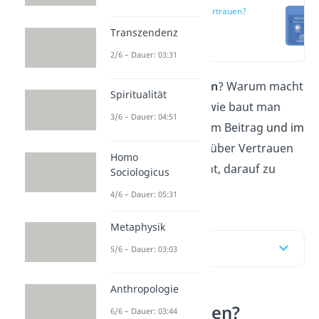
Was ist Vertrauen?
Transzendenz
(00:14)
2/6 – Dauer: 03:31
Was bedeutet
Vertrauen
? Warum macht
Spiritualität
es dich glücklich? Und wie baut man
3/6 – Dauer: 04:51
Vertrauen auf? In diesem Beitrag
und im
Video
e
rfährst du alles über Vertrauen
Homo
und warum es sich lohnt, darauf zu
Sociologicus
setzen!
4/6 – Dauer: 05:31
Metaphysik
Inhaltsübersicht
5/6 – Dauer: 03:03
Anthropologie
Was ist Vertrauen?
6/6 – Dauer: 03:44