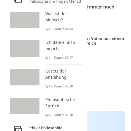
Philosophische Fragen Mensch
Menschen schenkst du
immer noch
Was ist der
Vertrauen
.
Mensch?
Doch woran liegt das?
1/4 – Dauer: 04:04
Studyflix vernetzt: Hier ein Video aus einem
Ich denke, also
anderen Bereich
bin ich
2/4 – Dauer: 02:17
Gesetz der
Anziehung
3/4 – Dauer: 03:59
Philosophische
Sprüche
4/4 – Dauer: 02:38
Ethik / Philosophie