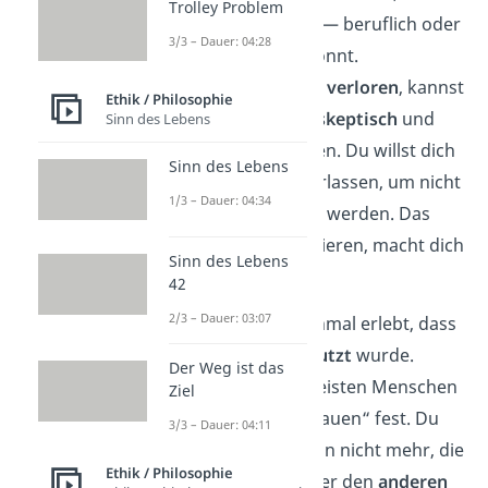
Trolley Problem
ihr eure Beziehung — beruflich oder
3/3 – Dauer: 04:28
privat– aufbauen könnt.
Geht das Vertrauen
verloren
, kannst
Ethik / Philosophie
du zusätzlich auch
skeptisch
und
Sinn des Lebens
argwöhnisch
werden. Du willst dich
Sinn des Lebens
auf keinen mehr verlassen, um nicht
1/3 – Dauer: 04:34
nochmal verletzt zu werden. Das
kann zwar funktionieren, macht dich
Sinn des Lebens
aber auch
einsam
.
42
2/3 – Dauer: 03:07
Fast jeder hat schon einmal erlebt, dass
sein Vertrauen
ausgenutzt
wurde.
Der Weg ist das
Trotzdem halten die meisten Menschen
Ziel
an dem
Konzept
„Vertrauen“ fest. Du
3/3 – Dauer: 04:11
vertraust nur der Person nicht mehr, die
Ethik / Philosophie
dich enttäuscht hat. Aber den
anderen