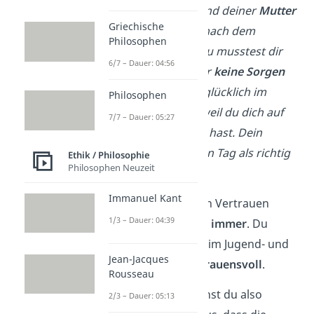
Beispiel
:
Du hast als Kind deiner
Mutter
Griechische
vertraut, dass sie dich nach dem
Philosophen
Kindergarten
abholt
. Du musstest dir
6/7 – Dauer: 04:56
deswegen den Tag über
keine Sorgen
machen und konntest glücklich im
Philosophen
Kindergarten spielen, weil du dich auf
7/7 – Dauer: 05:27
deine Mutter verlassen hast. Dein
Vertrauen hat sich jeden Tag als richtig
Ethik / Philosophie
Philosophen Neuzeit
erwiesen.
Immanuel Kant
Die
Erfahrung
, dass sich Vertrauen
1/3 – Dauer: 04:39
lohnt, merkst du dir
für immer
. Du
bleibst deswegen auch im Jugend- und
Jean-Jacques
Erwachsenenalter
vertrauensvoll
.
Rousseau
Wenn du
vertraust
, gehst du also
2/3 – Dauer: 05:13