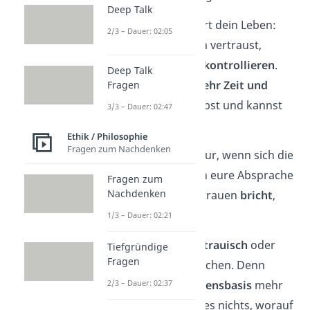
Deep Talk
Vertrauen erleichtert dein Leben:
2/3 – Dauer: 02:05
Wenn du jemandem vertraust,
musst du ihn
nicht kontrollieren
.
Deep Talk
Dadurch hast du
mehr Zeit und
Fragen
Energie
für dich selbst und kannst
3/3 – Dauer: 02:47
entspannter
sein.
Ethik / Philosophie
Fragen zum Nachdenken
Das funktioniert aber nur, wenn sich die
Person auch wirklich an eure Absprache
Fragen zum
Nachdenken
hält. Wenn sie dein Vertrauen
bricht
,
verletzt sie dich.
1/3 – Dauer: 02:21
Das kann dich
misstrauisch
oder
Tiefgründige
Fragen
sogar feindselig machen. Denn
2/3 – Dauer: 02:37
wenn keine
Vertrauensbasis
mehr
vorhanden ist, gibt es nichts, worauf