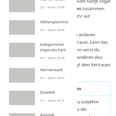
Aufgaben. Hohes Vertrauen hängt sogar
2/7 – Dauer: 03:08
mit
höherem Einkommen
zusammen.
Ein guter Grund, um mehr auf
Höhlengleichnis
Vertrauen zu setzen!
3/7 – Dauer: 04:46
Aber pass auf: Wenn du anderen
Menschen zu leicht vertraust, kann das
Kategorischer
ausgenutzt
werden. Dann wirst du
Imperativ Kant
enttäuscht
. Du solltest anderen also
4/7 – Dauer: 03:58
großzügig, aber überlegt dein Vertrauen
Hermeneutik
schenken.
5/7 – Dauer: 04:42
Definition Vertrauen
Dialektik
6/7 – Dauer: 02:32
Beim Vertrauen bist du subjektiv
davon überzeugt, dass die
Ästhetik