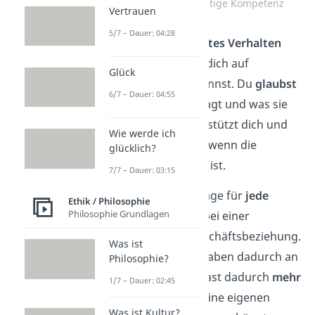
Vertrauen ist eine wichtige Kompetenz
Vertrauen
5/7 – Dauer: 04:28
Vertrauen ist ein
erlerntes Verhalten
und bedeutet, dass du dich auf
Glück
jemanden
verlassen
kannst. Du
glaubst
6/7 – Dauer: 04:55
einer Person, was sie sagt und was sie
tut. Diese Person unterstützt dich und
Wie werde ich
ist ehrlich zu dir, sogar wenn die
glücklich?
Wahrheit unangenehm ist.
7/7 – Dauer: 03:15
Es ist damit die Grundlage für
jede
Ethik / Philosophie
Philosophie Grundlagen
Beziehung
— egal, ob bei einer
Partnerschaft oder Geschäftsbeziehung.
Was ist
Außerdem kannst Aufgaben dadurch an
Philosophie?
andere
abgeben
und hast dadurch
mehr
1/7 – Dauer: 02:45
Zeit und Energie
für deine eigenen
Was ist Kultur?