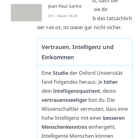
zuversichtlich
davon aus, dass die
Jean-Paul Sartre
Dinge so passieren, wie sie dir
3/3 – Dauer: 04:28
versprochen wurden. Ob das tatsächlich
der Fall ist, ist dabei gar nicht sicher.
Vertrauen, Intelligenz und
Einkommen
Eine
Studie
der Oxford Universität
fand Folgendes heraus: Je
höher
dein
Intelligenzquotient
, desto
vertrauensseeliger
bist du. Die
Wissenschaftler vermuten, dass eine
hohe Intelligenz mit einer
besseren
Menschenkenntnis
einhergeht.
Intelligente Menschen können