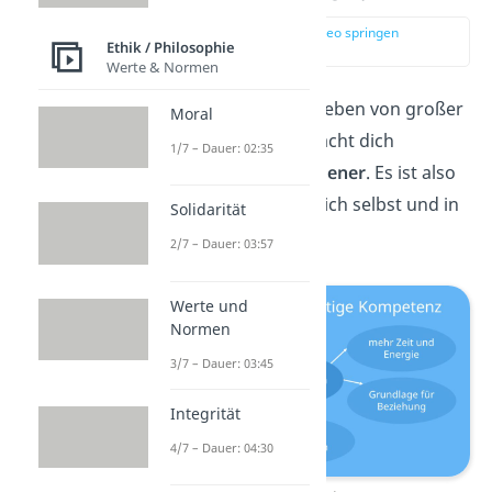
zur Stelle im Video springen
Ethik / Philosophie
(00:14)
Werte & Normen
Vertrauen
ist für dein Leben von großer
Moral
Bedeutung, denn es macht dich
1/7 – Dauer: 02:35
glücklicher
und
zufriedener
. Es ist also
Zeit, das Vertrauen in dich selbst und in
Solidarität
andere zu stärken!
2/7 – Dauer: 03:57
Werte und
Normen
3/7 – Dauer: 03:45
Integrität
4/7 – Dauer: 04:30