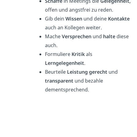
Schaffe
in Meetings die
Gelegenheit,
offen und angstfrei zu reden.
Gib dein
Wissen
und deine
Kontakte
auch an Kollegen weiter.
Mache
Versprechen
und
halte
diese
auch.
Formuliere
Kritik
als
Lerngelegenheit
.
Beurteile
Leistung gerecht
und
transparent
und bezahle
dementsprechend.