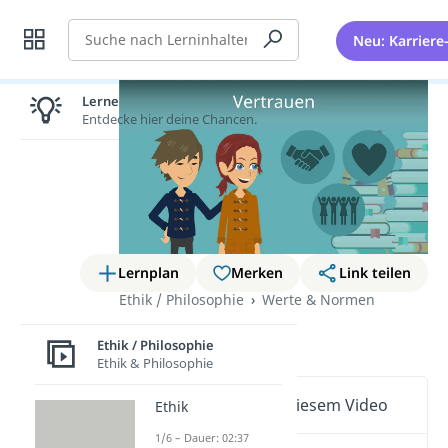
Suche
Neu: Karriere
Lernen lohnt sich!
Entdecke hier deine Chancen.
Lernplan
Merken
Link teilen
Ethik / Philosophie
Werte & Normen
Vertrauen
Ethik / Philosophie
Ethik & Philosophie
Wichtige Inhalte in diesem Video
Ethik
1/6 – Dauer: 02:37