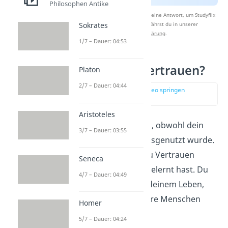
Philosophen Antike
Nach Beantwortung speichern wir deine Antwort, um Studyflix
zu verbessern. Mehr dazu erfährst du in unserer
Sokrates
Datenschutzerklärung
.
1/7 – Dauer: 04:53
Wie entsteht Vertrauen?
Platon
2/7 – Dauer: 04:44
zur Stelle im Video springen
(01:29)
Aristoteles
Du vertraust Menschen, obwohl dein
3/7 – Dauer: 03:55
Vertrauen schonmal ausgenutzt wurde.
Das liegt daran, dass du Vertrauen
Seneca
schon in der
Kindheit
gelernt hast.
Du
4/7 – Dauer: 04:49
erfährst schon früh in deinem Leben,
dass Vertrauen in andere Menschen
Homer
belohnt
wird.
5/7 – Dauer: 04:24