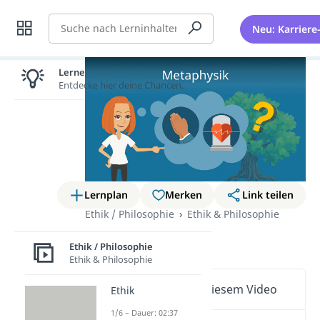
Suche
Neu: Karriere
Lernen lohnt sich!
Entdecke hier deine Chancen.
Lernplan
Merken
Link teilen
Ethik / Philosophie
Ethik & Philosophie
Metaphysik
Ethik / Philosophie
Ethik & Philosophie
Wichtige Inhalte in diesem Video
Ethik
1/6 – Dauer: 02:37