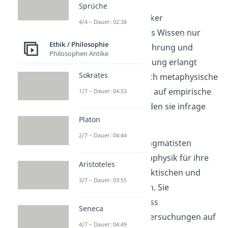
Sprüche
Empirismus
:
Skeptiker
4/4 – Dauer: 02:38
argumentieren, dass Wissen nur
Ethik / Philosophie
durch sinnliche Erfahrung und
Philosophen Antike
messbare Beobachtung erlangt
Sokrates
werden kann. Da sich metaphysische
Spekulationen nicht auf empirische
1/7 – Dauer: 04:53
Daten stützen, werden sie infrage
Platon
gestellt.
2/7 – Dauer: 04:44
Pragmatismus
:
Pragmatisten
kritisierten die Metaphysik für ihre
Aristoteles
Entfernung von praktischen und
3/7 – Dauer: 03:55
lebensnahen Fragen. Sie
argumentierten, dass
Seneca
philosophische Untersuchungen auf
4/7 – Dauer: 04:49