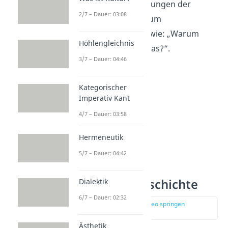
Ursachen und Begründungen der
2/7 – Dauer: 03:08
Realität. Dabei geht es um
grundsätzliche Fragen wie: „Warum
Höhlengleichnis
existiert überhaupt etwas?“.
3/7 – Dauer: 04:46
Kategorischer
Imperativ Kant
4/7 – Dauer: 03:58
Hermeneutik
5/7 – Dauer: 04:42
Metaphysik Geschichte
Dialektik
6/7 – Dauer: 02:32
zur Stelle im Video springen
(01:13)
Ästhetik