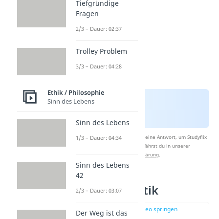
Tiefgründige
Fragen
2/3 – Dauer: 02:37
Trolley Problem
3/3 – Dauer: 04:28
Ethik / Philosophie
Sinn des Lebens
Sinn des Lebens
Nach Beantwortung speichern wir deine Antwort, um Studyflix
1/3 – Dauer: 04:34
zu verbessern. Mehr dazu erfährst du in unserer
Datenschutzerklärung
.
Sinn des Lebens
42
Metaphysik Kritik
2/3 – Dauer: 03:07
zur Stelle im Video springen
Der Weg ist das
(02:04)