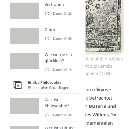
Vertrauen
5/7 – Dauer: 04:28
Glück
6/7 – Dauer: 04:55
Wie werde ich
Was sind die letzten Ursachen und Prinzipien
glücklich?
der Welt? – Holzschnitt aus Camille
7/7 – Dauer: 03:15
Flammarions L’Atmosphère (1888)
Ethik / Philosophie
Philosophie Grundlagen
Es geht aber nicht nur um religiöse
Themen. Die Metaphysik betrachtet
Was ist
auch das
Verhältnis von Materie und
Philosophie?
Geist
und die
Freiheit des Willens
. Sie
1/7 – Dauer: 02:45
befasst sich mit den fundamentalen
Was ist Kultur?