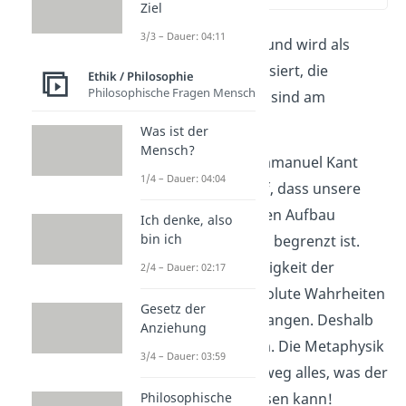
Ziel
3/3 – Dauer: 04:11
Die Metaphysik wurde und wird als
Wissenschaft stark kritisiert, die
Ethik / Philosophie
Philosophische Fragen Mensch
folgenden Kritikpunkte sind am
weitesten verbreitet:
Was ist der
Mensch?
Kantische Kritik
:
Immanuel Kant
1/4 – Dauer: 04:04
stellte die These auf, dass unsere
Erkenntnis durch den Aufbau
Ich denke, also
bin ich
unseres Verstandes begrenzt ist.
Das zweifelt die Fähigkeit der
2/4 – Dauer: 02:17
Metaphysik an, absolute Wahrheiten
Gesetz der
über die Welt zu erlangen. Deshalb
Anziehung
deutete Kant sie um. Die Metaphysik
3/4 – Dauer: 03:59
beschreibt schlichtweg alles, was der
Mensch nicht erfassen kann!
Philosophische