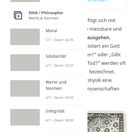
(00:12)
Ethik / Philosophie
Werte & Normen
Die
Metaphysik
beschäftigt sich mit
Fragen, die über unsere messbare und
Moral
beobachtbare Welt hinausgehen
.
1/7 – Dauer: 02:35
Fragestellungen wie: Existiert ein Gott
oder mehrere Gottheiten?“ oder „Gibt
Solidarität
es ein Leben nach dem Tod?“ werden oft
2/7 – Dauer: 03:57
als die „
letzten Fragen
“ bezeichnet.
Deshalb steht die Metaphysik eine
Werte und
Normen
Ebene über den Naturwissenschaften
wie etwa der Physik.
3/7 – Dauer: 03:45
Integrität
4/7 – Dauer: 04:30