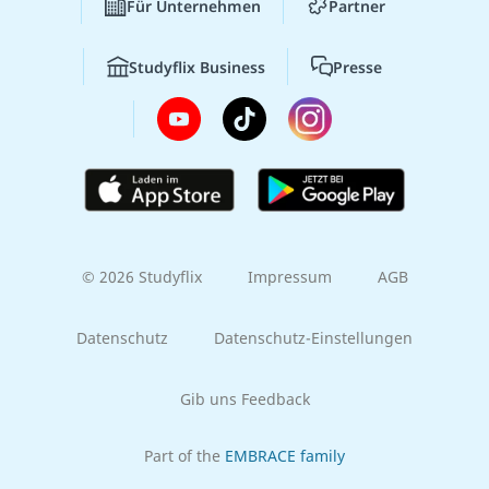
Für Unternehmen
Partner
Studyflix Business
Presse
© 2026 Studyflix
Impressum
AGB
Datenschutz
Datenschutz-Einstellungen
Gib uns Feedback
Part of the
EMBRACE family