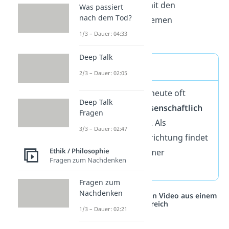
Magazin, das sich mit den
Was passiert
nach dem Tod?
metaphysischen Themen
beschäftigte.
1/3 – Dauer: 04:33
Deep Talk
Metaphysik heute
2/3 – Dauer: 02:05
Die Metaphysik wird heute oft
Deep Talk
abgelehnt, da sie
wissenschaftlich
Fragen
nicht überprüfbar
ist. Als
3/3 – Dauer: 02:47
philosophische Denkrichtung findet
Ethik / Philosophie
sie dennoch noch immer
Fragen zum Nachdenken
Anwendung.
Fragen zum
Nachdenken
Studyflix vernetzt: Hier ein Video aus einem
anderen Bereich
1/3 – Dauer: 02:21