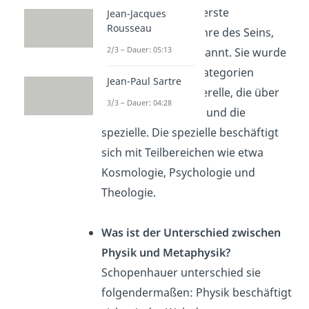
Metaphysik ist als „erste
Jean-Jacques
Rousseau
Philosophie“ die Lehre des Seins,
2/3 – Dauer: 05:13
auch Ontologie genannt. Sie wurde
im Mittelalter in 2 Kategorien
Jean-Paul Sartre
eingeteilt; eine generelle, die über
3/3 – Dauer: 04:28
das Sein nachdenkt und die
spezielle. Die spezielle beschäftigt
sich mit Teilbereichen wie etwa
Kosmologie, Psychologie und
Theologie.
Was ist der Unterschied zwischen
Physik und Metaphysik?
Schopenhauer unterschied sie
folgendermaßen: Physik beschäftigt