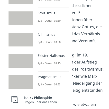
von Aristoteles mit christlicher
Theologie zu vereinen. Es
Stoizismus
entstanden Diskussionen über
5/8 – Dauer: 05:30
Themen wie die Existenz Gottes, die
Natur der Seele und das Verhältnis
Nihilismus
zwischen Glauben und Vernunft.
6/8 – Dauer: 03:08
⚙️
Industrialisierung
: Im 19.
Existenzialismus
Jahrhundert führten der Aufstieg
7/8 – Dauer: 03:15
des Atheismus und des Positivismus,
vertreten durch Denker wie Marx
Pragmatismus
und Nietzsche, zum Niedergang der
8/8 – Dauer: 04:53
Metaphysik. Gleichzeitig entstanden
jedoch spirituelle
Ethik / Philosophie
Fragen über das Leben
Gegenbewegungen wie etwa ein