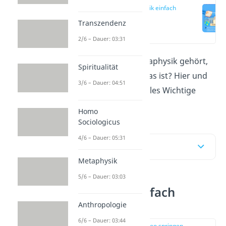
Metaphysik einfach
erklärt
Transzendenz
(00:12)
2/6 – Dauer: 03:31
Du hast schon von Metaphysik gehört,
Spiritualität
aber weißt nicht, was das ist? Hier und
3/6 – Dauer: 04:51
im
Video
erfährst du alles Wichtige
dazu!
Homo
Sociologicus
4/6 – Dauer: 05:31
Inhaltsübersicht
Metaphysik
5/6 – Dauer: 03:03
Metaphysik einfach
erklärt
Anthropologie
6/6 – Dauer: 03:44
zur Stelle im Video springen