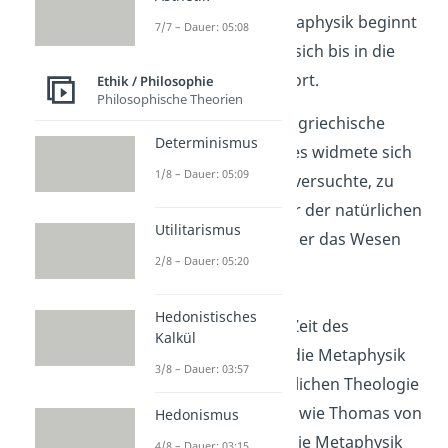
Die Geschichte der Metaphysik beginnt
7/7 – Dauer: 05:08
in der Antike und setzt sich bis in die
moderne Philosophie fort.
Ethik / Philosophie
Philosophische Theorien
️ Antike
: Bereits der griechische
Determinismus
Philosoph Aristoteles widmete sich
1/8 – Dauer: 05:09
der Metaphysik. Er versuchte, zu
erfassen, was hinter der natürlichen
Utilitarismus
Welt liegt. So wollte er das Wesen
2/8 – Dauer: 05:20
des Seins erklären.
Hedonistisches
Mittelalter
: In der Zeit des
Kalkül
Mittelalters wurde die Metaphysik
3/8 – Dauer: 03:57
stark von der christlichen Theologie
beeinflusst. Denker wie Thomas von
Hedonismus
Aquin versuchten, die Metaphysik
4/8 – Dauer: 03:15