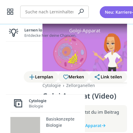
Suche
Neu: Karriere
Lernen lohnt sich!
Entdecke hier deine Chancen.
Lernplan
Merken
Link teilen
Cytologie
Zellorganellen
Golgi Apparat (Video)
Cytologie
Biologie
Weitere Infos erhältst du im Beitrag
zum Video
Basiskonzepte
Biologie
zum Beitrag: Golgi Apparat