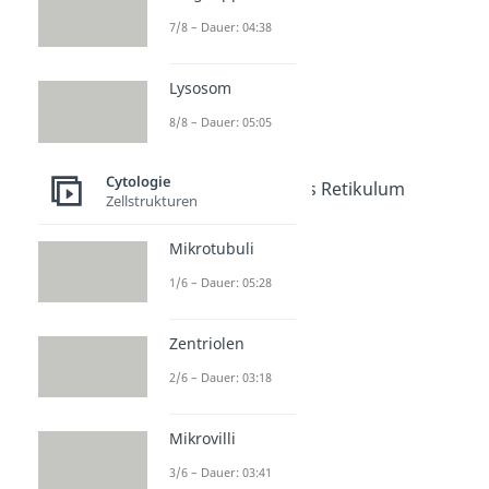
Zellkern
7/8 – Dauer: 04:38
Dauer: 04:23
Zellorganellen
Dauer: 04:50
Lysosom
Nucleolus
Dauer: 05:00
8/8 – Dauer: 05:05
Mitochondrien
Dauer: 03:33
Cytologie
Endoplasmatisches Retikulum
Zellstrukturen
Dauer: 04:55
Ribosomen
Mikrotubuli
Dauer: 04:15
Golgi Apparat
1/6 – Dauer: 05:28
Dauer: 04:38
Lysosom
Zentriolen
Dauer: 05:05
2/6 – Dauer: 03:18
Mikrovilli
3/6 – Dauer: 03:41