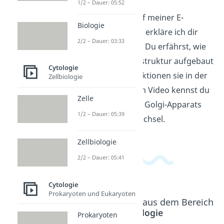
1/2 – Dauer: 05:52
Im neuen Video auf meiner E-
Biologie
Learning Plattform erkläre ich dir
2/2 – Dauer: 03:33
den Golgi-Apparat. Du erfährst, wie
diese wichtige Zellstruktur aufgebaut
Cytologie
ist und welche Funktionen sie in der
Zellbiologie
Zelle hat. Nach dem Video kennst du
Zelle
die Bedeutung des Golgi-Apparats
1/2 – Dauer: 05:39
für den Zellstoffwechsel.
Zellbiologie
2/2 – Dauer: 05:41
Cytologie
Prokaryoten und Eukaryoten
Beliebte Inhalte aus dem Bereich
Cytologie
Prokaryoten