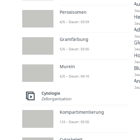
Au
Dau
Peroxisomen
He
4/6 – Dauer: 03:59
Dau
Ad
Dau
Gramfärbung
Gl
Dau
5/6 – Dauer: 03:56
Ho
Dau
Murein
Bl
Dau
6/6 – Dauer: 04:10
An
Dau
Cytologie
Zellorganisation
Kompartimentierung
1/4 – Dauer: 05:50
Cytoskelett