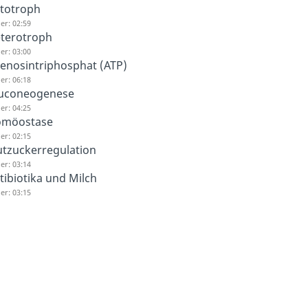
totroph
er: 02:59
terotroph
er: 03:00
enosintriphosphat (ATP)
er: 06:18
uconeogenese
er: 04:25
möostase
er: 02:15
utzuckerregulation
er: 03:14
tibiotika und Milch
er: 03:15