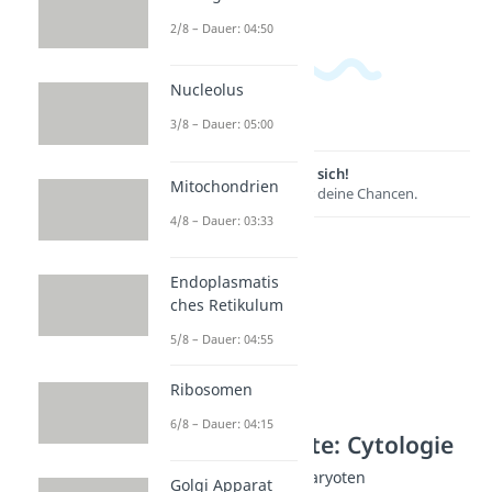
2/8 – Dauer: 04:50
Nucleolus
3/8 – Dauer: 05:00
Lernen lohnt sich!
Mitochondrien
Entdecke hier deine Chancen.
4/8 – Dauer: 03:33
Endoplasmatis
ches Retikulum
5/8 – Dauer: 04:55
Ribosomen
6/8 – Dauer: 04:15
Weitere Inhalte: Cytologie
Prokaryoten und Eukaryoten
Golgi Apparat