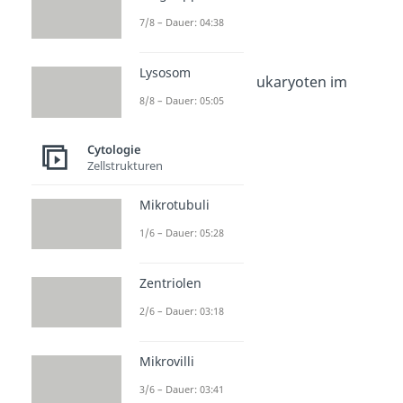
Prokaryoten
7/8 – Dauer: 04:38
Dauer: 06:28
Eukaryoten
Dauer: 05:20
Lysosom
Prokaryoten und Eukaryoten im
Vergleich
8/8 – Dauer: 05:05
Dauer: 06:12
Cytologie
Zellstrukturen
Mikrotubuli
1/6 – Dauer: 05:28
Zentriolen
2/6 – Dauer: 03:18
Mikrovilli
3/6 – Dauer: 03:41