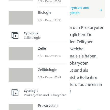
1/2 – Dauer: 05:52
zum Video
zum Beitrag: Prokaryoten und
Biologie
Eukaryoten im Vergleich
2/2 – Dauer: 03:33
In diesem Video werden Prokaryoten
Cytologie
und Eukaryoten verglichen. Du
Zellbiologie
lernst, was die beiden Zelltypen
Zelle
unterscheidet und welche
besonderen Merkmale sie haben.
1/2 – Dauer: 05:39
Erfahre, warum Prokaryoten
Zellbiologie
einfacher aufgebaut sind als
Eukaryoten und welche Rolle ihre
2/2 – Dauer: 05:41
Zellstrukturen spielen. Tauche ein in
Cytologie
die Welt der Zellen!
Prokaryoten und Eukaryoten
Prokaryoten