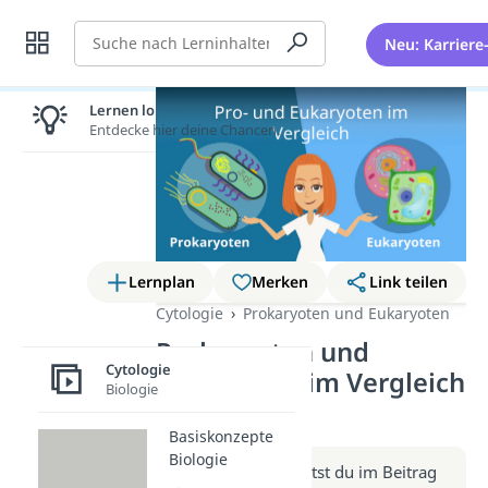
Suche
Neu: Karriere
Lernen lohnt sich!
Entdecke hier deine Chancen.
Lernplan
Merken
Link teilen
Cytologie
Prokaryoten und Eukaryoten
Prokaryoten und
Cytologie
Eukaryoten im Vergleich
Biologie
(Video)
Basiskonzepte
Biologie
Weitere Infos erhältst du im Beitrag