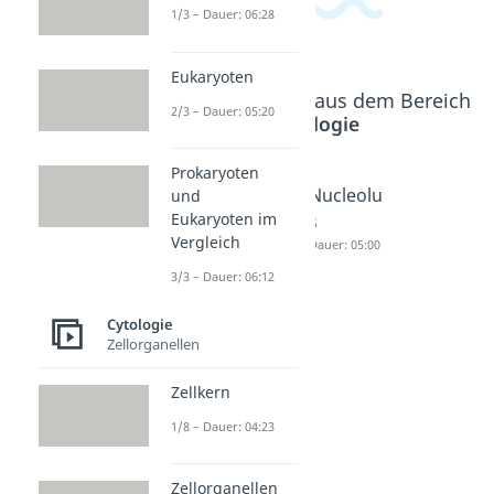
1/3 – Dauer: 06:28
Eukaryoten
Beliebte Inhalte aus dem Bereich
2/3 – Dauer: 05:20
Cytologie
Prokaryoten
Zellkern
Zellorga
Nucleolu
und
Eukaryoten im
Dauer: 04:23
nellen
s
Vergleich
Dauer: 04:50
Dauer: 05:00
3/3 – Dauer: 06:12
Cytologie
Zellorganellen
Zellkern
1/8 – Dauer: 04:23
Zellorganellen