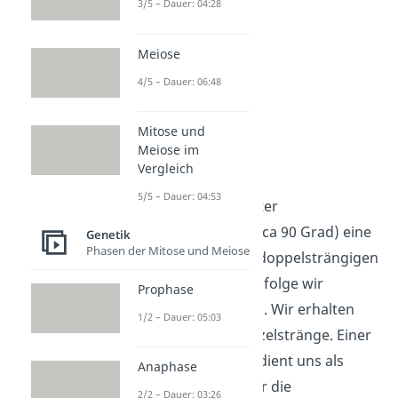
3/5 – Dauer: 04:28
Meiose
4/5 – Dauer: 06:48
Mitose und
Meiose im
Denaturierung
Vergleich
5/5 – Dauer: 04:53
Zunächst erfolgt unter
Hitzeeinwirkung (circa 90 Grad) eine
Genetik
Phasen der Mitose und Meiose
Denaturierung
der doppelsträngigen
DNA, deren Basenabfolge wir
Prophase
herausfinden wollen. Wir erhalten
1/2 – Dauer: 05:03
nun jeweils zwei Einzelstränge. Einer
der beiden Stränge dient uns als
Anaphase
Vorlage (Matrize) für die
2/2 – Dauer: 03:26