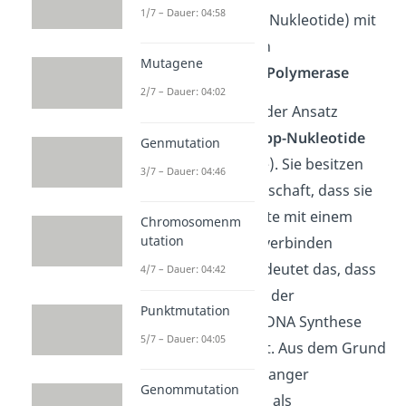
1/7 – Dauer: 04:58
DNA Bausteine
(Nukleotide) mit
den 4 DNA Basen
Mutagene
das Enzym
DNA Polymerase
2/7 – Dauer: 04:02
Zusätzlich enthält jeder Ansatz
jeweils spezielle
Stopp-Nukleotide
Genmutation
(Didesoxynukleotide). Sie besitzen
3/7 – Dauer: 04:46
die besondere Eigenschaft, dass sie
sich nur an einer Seite mit einem
Chromosomenm
utation
weiteren Nukleotid verbinden
können. Konkret bedeutet das, dass
4/7 – Dauer: 04:42
beim Einfügen eines der
Punktmutation
Stoppbausteine die DNA Synthese
5/7 – Dauer: 04:05
zum erliegen kommt. Aus dem Grund
bezeichnest du die Sanger
Genommutation
Sequenzierung auch als