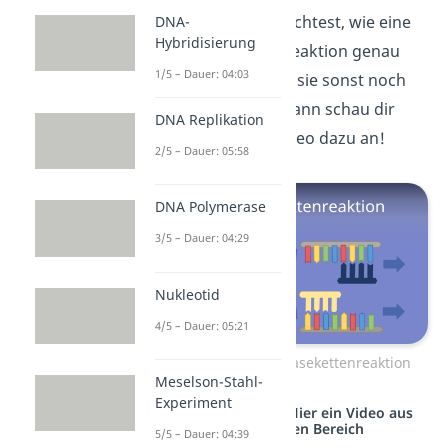
Wenn du wissen möchtest, wie eine
DNA-
Hybridisierung
Polymerase Kettenreaktion genau
1/5 – Dauer: 04:03
funktioniert und wo sie sonst noch
angewendet wird, dann schau dir
DNA Replikation
unbedingt unser Video dazu an!
2/5 – Dauer: 05:58
DNA Polymerase
3/5 – Dauer: 04:29
Nukleotid
4/5 – Dauer: 05:21
Zum Video: Polymerasekettenreaktion
Meselson-Stahl-
Experiment
Studyflix vernetzt: Hier ein Video aus
einem anderen Bereich
5/5 – Dauer: 04:39