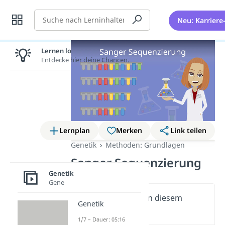
Suche
Neu: Karriere
Lernen lohnt sich!
Entdecke hier deine Chancen.
Lernplan
Merken
Link teilen
Genetik
Methoden: Grundlagen
Sanger Sequenzierung
Genetik
Gene
Wichtige Inhalte in diesem
Genetik
Video
1/7 – Dauer: 05:16