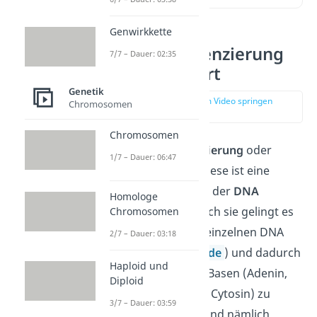
Genwirkkette
Sanger Sequenzierung
7/7 – Dauer: 02:35
einfach erklärt
Genetik
zur Stelle im Video springen
Chromosomen
(00:13)
Chromosomen
Die
Sanger Sequenzierung
oder
1/7 – Dauer: 06:47
Kettenabbruchsynthese ist eine
wichtige Methode in der
DNA
Homologe
Sequenzierung
. Durch sie gelingt es
Chromosomen
dir, die Abfolge der einzelnen DNA
2/7 – Dauer: 03:18
Bausteine (
Nukleotide
) und dadurch
Haploid und
die Reihenfolge der Basen (Adenin,
Diploid
Thymin, Guanin und Cytosin) zu
3/7 – Dauer: 03:59
ermitteln. In ihnen sind nämlich