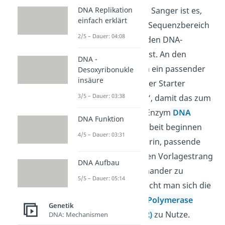
DNA Replikation
Sequenzierung nach Sanger ist es,
einfach erklärt
dass uns ein kleiner Sequenzbereich
2/5 – Dauer: 04:08
des zu untersuchenden DNA-
Abschnitts bekannt ist. An den
DNA -
Abschnitt kann dann ein passender
Desoxyribonukle
insäure
künstlich hergestellter Starter
3/5 – Dauer: 03:38
(
Primer
) „andocken“, damit das zum
Einsatz kommende Enzym
DNA
DNA Funktion
Polymerase
seine Arbeit beginnen
4/5 – Dauer: 03:31
kann. Die besteht darin, passende
DNA-Bausteine an den Vorlagestrang
DNA Aufbau
zu lagern und miteinander zu
5/5 – Dauer: 05:14
verknüpfen. Hier macht man sich die
Funktionsweise der
Polymerase
Genetik
Kettenreaktion (PCR)
zu Nutze.
DNA: Mechanismen