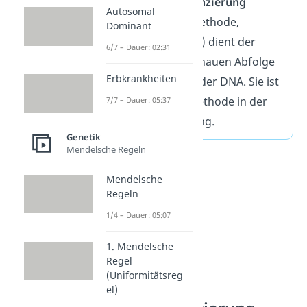
Die
Sanger Sequenzierung
Autosomal
(Kettenabbruchmethode,
Dominant
Didesoxymethode) dient der
6/7 – Dauer: 02:31
Ermittlung der genauen Abfolge
Erbkrankheiten
der Nukleotide in der DNA. Sie ist
eine klassische Methode in der
7/7 – Dauer: 05:37
DNA Sequenzierung.
Genetik
Mendelsche Regeln
Mendelsche
Regeln
1/4 – Dauer: 05:07
1. Mendelsche
Regel
(Uniformitätsreg
el)