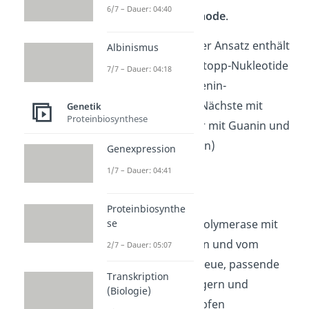
6/7 – Dauer: 04:40
Kettenabbruchmethode
.
Beachte hierbei: Jeder Ansatz enthält
Albinismus
nur eine Sorte
der Stopp-Nukleotide
7/7 – Dauer: 04:18
(einer mit einem Adenin-
Stoppbaustein, der Nächste mit
Genetik
Proteinbiosynthese
Thymin, ein Weiterer mit Guanin und
der Letzte mit Cytosin)
Genexpression
1/7 – Dauer: 04:41
Polymerisation
Proteinbiosynthe
se
Jetzt kann die DNA Polymerase mit
ihrer Arbeit beginnen und vom
2/7 – Dauer: 05:07
Primer ausgehend neue, passende
Transkription
DNA Bausteine anlagern und
(Biologie)
miteinander verknüpfen