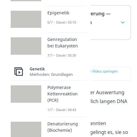
Epigenetik
Sanger Sequenzierung —
häufigste Fragen
6/7 – Dauer: 03:10
(ausklappen)
Genregulation
bei Eukaryoten
7/7 – Dauer: 05:30
Auswertung
Genetik
zur Stelle im Video springen
Methoden: Grundlagen
(03:17)
Polymerase
Weiter geht es mit der Auswertung
Kettenreaktion
(PCR)
unserer unterschiedlich langen DNA
Fragmente:
1/7 – Dauer: 04:43
Mithilfe einer sogenannten
Denaturierung
(Biochemie)
Gelelektrophorese
gelingt es, sie so