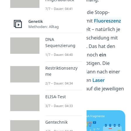
7/7 – Dauer: 04:41
Mittlerweile werden die Stopp-
Bausteine übrigens mit
Fluoreszenz
Genetik
Methoden: Alltag
farbstoffen
gekoppelt – natürlich je
nach Base zur Unterscheidung mit
DNA
Sequenzierung
einer anderen Farbe. Das hat den
Vorteil, dass wir nur noch
ein
1/7 – Dauer: 04:40
Reaktionsgefäß benötigen. Die
Restriktionsenzy
Farben können wir dann nach einer
me
Anregung durch einen
Laser
2/7 – Dauer: 04:34
beobachten und so auf die jeweiligen
ELISA-Test
Basen schließen.
3/7 – Dauer: 04:33
Gentechnik