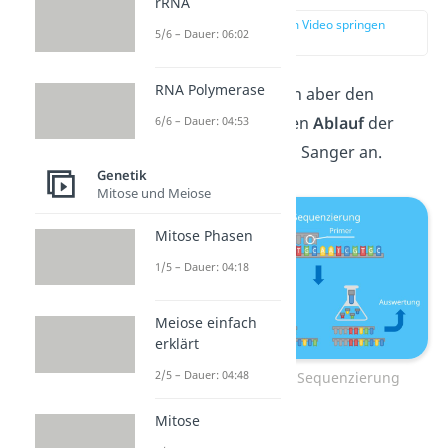
rRNA
zur Stelle im Video springen
5/6 – Dauer: 06:02
(00:51)
RNA Polymerase
Schauen wir und nun aber den
genauen, allgemeinen
Ablauf
der
6/6 – Dauer: 04:53
Sequenzierung nach Sanger an.
Genetik
Mitose und Meiose
Mitose Phasen
1/5 – Dauer: 04:18
Meiose einfach
erklärt
2/5 – Dauer: 04:48
Ablauf der Sanger Sequenzierung
Mitose