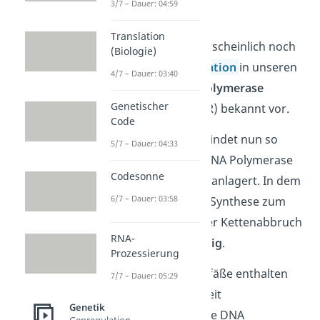
3/7 – Dauer: 04:59
(=
Polymerisation
).
Translation
Das kommt dir wahrscheinlich noch
(Biologie)
aus der
DNA Replikation
in unseren
4/7 – Dauer: 03:40
Zellen oder in der
Polymerase
Genetischer
Kettenreaktion
(PCR) bekannt vor.
Code
Die Polymerisation findet nun so
5/7 – Dauer: 04:33
lange statt, bis die DNA Polymerase
Codesonne
ein Stopp-Nukleotid anlagert. In dem
6/7 – Dauer: 03:58
Fall kommt die DNA Synthese zum
erliegen. Wichtig: Der Kettenabbruch
RNA-
geschieht rein
zufällig
.
Prozessierung
Untere Reaktionsgefäße enthalten
7/7 – Dauer: 05:29
dann nach einiger Zeit
Genetik
unterschiedlich lange DNA
Genregulation