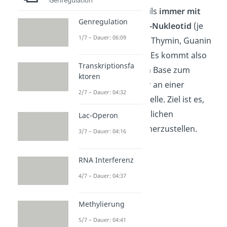
Fragmente, die jeweils
immer mit
Genregulation
dem gleichen Stopp-Nukleotid
(je
1/7 – Dauer: 06:09
nach Ansatz Adenin, Thymin, Guanin
und Cytosin) enden. Es kommt also
Transkriptionsfa
immer an der selben Base zum
ktoren
Kettenabbruch, aber an einer
2/7 – Dauer: 04:32
unterschiedlichen Stelle.
Ziel ist es,
alle theoretisch möglichen
Lac-Operon
Sequenzfragmente herzustellen.
3/7 – Dauer: 04:16
RNA Interferenz
4/7 – Dauer: 04:37
Methylierung
5/7 – Dauer: 04:41