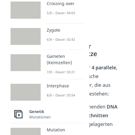
Crossing over
5/8 – Dauer: 04:03
Zygote
6/8 – Dauer: 02:42
Herstellung der
Reaktionsansätze
Gameten
(Keimzellen)
Daraufhin stellen wir
4 parallele
,
7/8 – Dauer: 03:21
grundsätzlich identische
Reaktionsansätze her, die aus
Interphase
folgenden Zutaten bestehen:
8/8 – Dauer: 03:54
den zu untersuchenden
DNA
Genetik
Einzelstrangabschnitten
Mutationen
(Matrize) mit angelagerten
Mutation
Primern