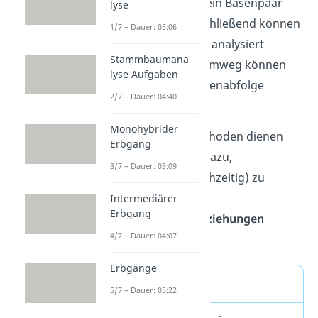
sich jeweils um nur ein Basenpaar
lyse
unterschieden. Anschließend können
1/7 – Dauer: 05:06
sie ihrer Länge nach analysiert
Stammbaumana
werden. Über den Umweg können
lyse Aufgaben
wir dann auf die Basenabfolge
2/7 – Dauer: 04:40
schließen.
Monohybrider
Sequenzierungsmethoden dienen
Erbgang
uns beispielsweise dazu,
3/7 – Dauer: 03:09
Erbkrankheiten
(frühzeitig) zu
erkennen oder
Intermediärer
Erbgang
Verwandtschaftsbeziehungen
4/7 – Dauer: 04:07
aufzuklären.
Erbgänge
Definition
5/7 – Dauer: 05:22