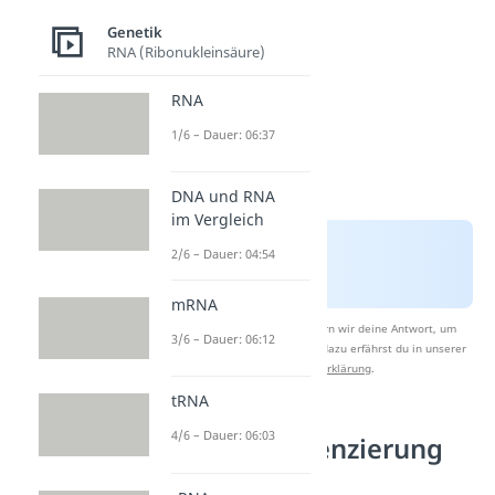
Genetik
RNA (Ribonukleinsäure)
RNA
1/6 – Dauer: 06:37
DNA und RNA
im Vergleich
2/6 – Dauer: 04:54
mRNA
Nach Beantwortung speichern wir deine Antwort, um
3/6 – Dauer: 06:12
Studyflix zu verbessern. Mehr dazu erfährst du in unserer
Datenschutzerklärung
.
tRNA
4/6 – Dauer: 06:03
Sanger Sequenzierung
Ablauf