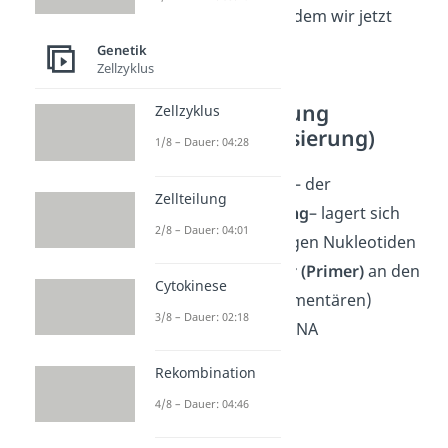
Sequenzierung, mit dem wir jetzt
weiter fortfahren.
Genetik
Zellzyklus
Primeranlagerung
Zellzyklus
(Primerhybridisierung)
1/8 – Dauer: 04:28
Im nächsten Schritt – der
Zellteilung
Primerhybridisierung
– lagert sich
2/8 – Dauer: 04:01
jeweils ein aus wenigen Nukleotiden
bestehender
Starter (Primer)
an den
Cytokinese
passenden (komplementären)
3/8 – Dauer: 02:18
Abschnitt auf dem DNA
Vorlagestrang an.
Rekombination
4/8 – Dauer: 04:46