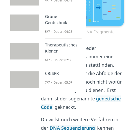
4/7 – Dauer: 04:48
Grüne
Gentechnik
Auswertung der DNA Fragmente
5/7 – Dauer: 04:25
Therapeutisches
Beachte aber: Nach jeder
Klonen
Sequenzierung muss immer eine
6/7 – Dauer: 02:50
DNA Sequenzanalyse stattfinden,
denn wir kennen nur die Abfolge der
CRISPR
Basen, wissen aber noch nicht wofür
7/7 – Dauer: 05:07
die Abschnitte genau dienen. Erst
dann ist der sogenannte
genetische
Code
geknackt.
Du willst noch weitere Verfahren in
der
DNA Sequenzierung
kennen