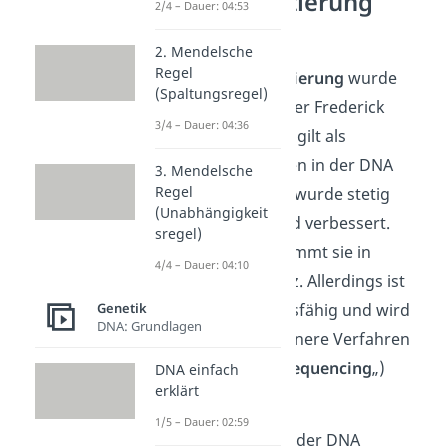
DNA Sequenzierung
2/4 – Dauer: 04:53
Sanger
2. Mendelsche
Regel
Die
Sanger Sequenzierung
wurde
(Spaltungsregel)
nach ihrem Entwickler Frederick
3/4 – Dauer: 04:36
Sanger benannt. Sie gilt als
klassisches Verfahren in der DNA
3. Mendelsche
Regel
Sequenzierung und wurde stetig
(Unabhängigkeit
weiterentwickelt und verbessert.
sregel)
Auch heute noch kommt sie in
4/4 – Dauer: 04:10
Laboren zum Einsatz. Allerdings ist
sie nicht so leistungsfähig und wird
Genetik
DNA: Grundlagen
häufig durch modernere Verfahren
(„
next generation sequencing
„)
DNA einfach
erklärt
abgelöst.
1/5 – Dauer: 02:59
Eine Voraussetzung der DNA