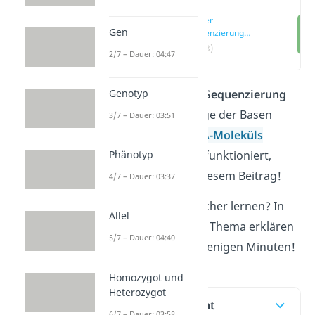
Sanger
Gen
Sequenzierung
einfach erklärt
(00:13)
2/7 – Dauer: 04:47
Genotyp
Mithilfe der
Sanger Sequenzierung
kannst du die Abfolge der Basen
3/7 – Dauer: 03:51
innerhalb eines
DNA-Moleküls
Phänotyp
feststellen. Wie das funktioniert,
erklären wir dir in diesem Beitrag!
4/7 – Dauer: 03:37
Du willst noch einfacher lernen? In
Allel
unserem
Video
zum Thema erklären
5/7 – Dauer: 04:40
wir dir alles in nur wenigen Minuten!
Homozygot und
Heterozygot
Inhaltsübersicht
6/7 – Dauer: 03:58