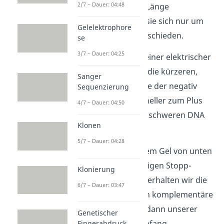
2/7 – Dauer: 04:48
nach der jeweiligen Länge
aufzutrennen, dass sie sich nur um
Gelelektrophore
ein Basenpaar unterschieden.
se
3/7 – Dauer: 04:25
Durch das Anlegen einer elektrischer
Spannung wandern die kürzeren,
Sanger
leichteren Fragmente der negativ
Sequenzierung
geladenen DNA schneller zum Plus
4/7 – Dauer: 04:50
Pol als die längeren, schweren DNA
Klonen
Bruchstücke.
5/7 – Dauer: 04:28
Wenn wir nun auf dem Gel von unten
nach oben die jeweiligen Stopp-
Klonierung
Nukleotide ablesen, erhalten wir die
6/7 – Dauer: 03:47
Basenabfolge. Deren komplementäre
Sequenz entspricht dann unserer
Genetischer
DNA Vorlage vom Anfang.
Fingerabdruck