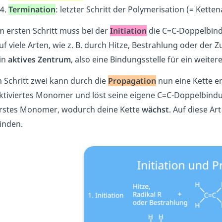
Termination
: letzter Schritt der Polymerisation (= Kett
m ersten Schritt muss bei der
Initiation
die C=C-Doppelbin
uf viele Arten, wie z. B. durch Hitze, Bestrahlung oder der 
in
aktives Zentrum
, also
eine Bindungsstelle für ein weite
n Schritt zwei kann durch die
Propagation
nun eine Kette e
ktiviertes Monomer und löst seine eigene C=C-Doppelbind
rstes Monomer, wodurch deine Kette
wächst
. Auf diese A
inden.