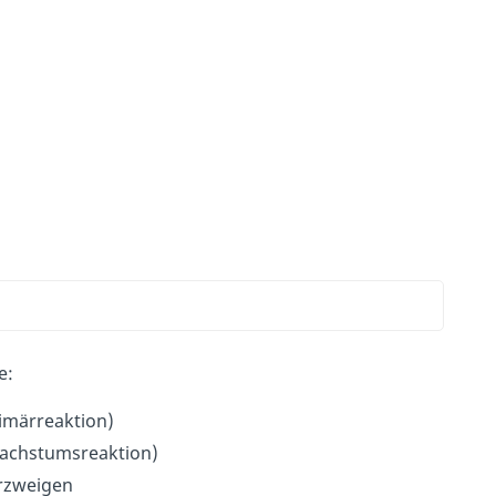
e:
rimärreaktion)
Wachstumsreaktion)
erzweigen