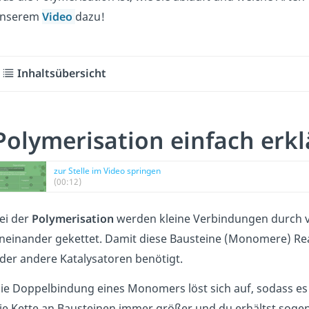
nserem
Video
dazu!
Inhaltsübersicht
Polymerisation einfach erkl
zur Stelle im Video springen
(00:12)
ei der
Polymerisation
werden kleine Verbindungen durch v
neinander gekettet. Damit diese Bausteine (Monomere) Re
der andere Katalysatoren benötigt.
ie Doppelbindung eines Monomers löst sich auf, sodass 
ie Kette an Bausteinen immer größer und du erhältst sog