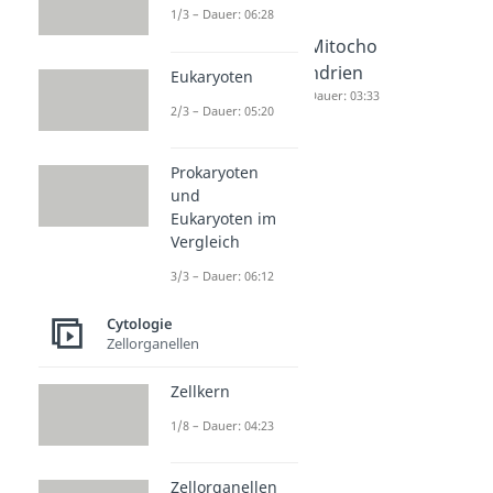
1/3 – Dauer: 06:28
Zellorga
Nucleolu
Mitocho
nellen
s
ndrien
Eukaryoten
Dauer: 04:50
Dauer: 05:00
Dauer: 03:33
2/3 – Dauer: 05:20
Prokaryoten
und
Eukaryoten im
Vergleich
3/3 – Dauer: 06:12
Cytologie
Zellorganellen
Zellkern
1/8 – Dauer: 04:23
Zellorganellen