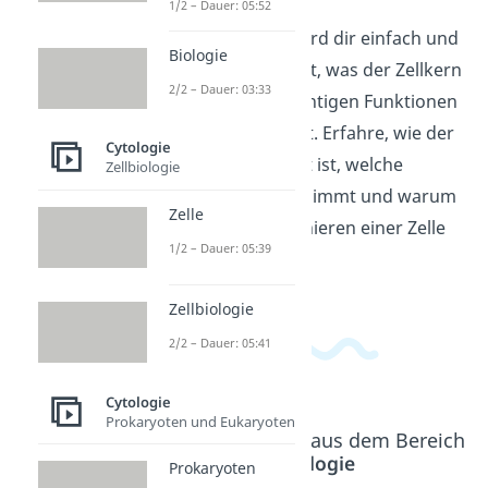
1/2 – Dauer: 05:52
In diesem Video wird dir einfach und
Biologie
verständlich erklärt, was der Zellkern
2/2 – Dauer: 03:33
ist und welche wichtigen Funktionen
er in einer Zelle hat. Erfahre, wie der
Cytologie
Zellkern aufgebaut ist, welche
Zellbiologie
Aufgaben er übernimmt und warum
Zelle
er für das Funktionieren einer Zelle
1/2 – Dauer: 05:39
so wichtig ist.
Zellbiologie
2/2 – Dauer: 05:41
Cytologie
Prokaryoten und Eukaryoten
Beliebte Inhalte aus dem Bereich
Cytologie
Prokaryoten