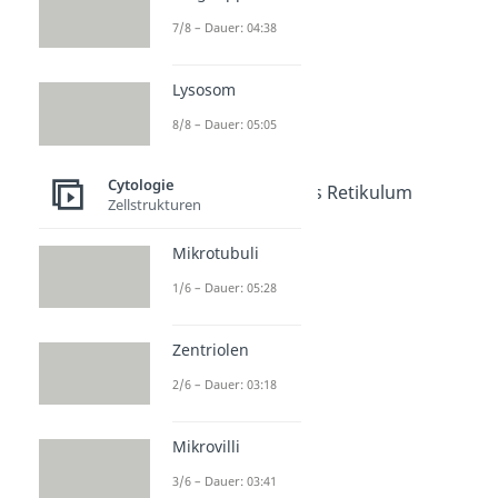
Zellkern
7/8 – Dauer: 04:38
Dauer: 04:23
Zellorganellen
Dauer: 04:50
Lysosom
Nucleolus
Dauer: 05:00
8/8 – Dauer: 05:05
Mitochondrien
Dauer: 03:33
Cytologie
Endoplasmatisches Retikulum
Zellstrukturen
Dauer: 04:55
Ribosomen
Mikrotubuli
Dauer: 04:15
Golgi Apparat
1/6 – Dauer: 05:28
Dauer: 04:38
Lysosom
Zentriolen
Dauer: 05:05
2/6 – Dauer: 03:18
Mikrovilli
3/6 – Dauer: 03:41