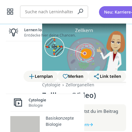
Suche
Neu: Karriere
Lernen lohnt sich!
Entdecke hier deine Chancen.
Lernplan
Merken
Link teilen
Cytologie
Zellorganellen
Zellkern (Video)
Cytologie
Biologie
Weitere Infos erhältst du im Beitrag
zum Video
Basiskonzepte
Biologie
zum Beitrag: Zellkern