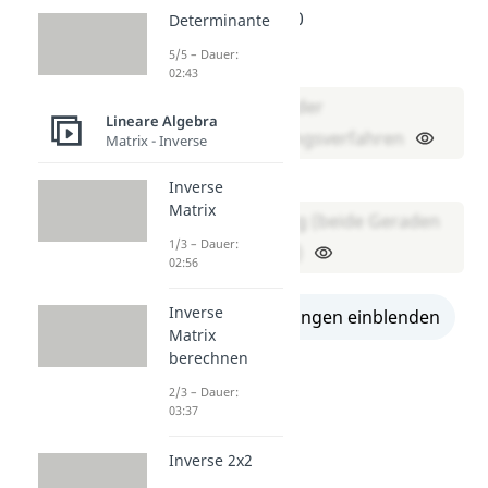
(II) 2x – 4y = 10
Determinante
5/5 – Dauer:
Verfahren:
02:43
Additions- oder
Lineare Algebra
Gleichsetzungsverfahren
Matrix - Inverse
Lösung:
Inverse
Matrix
Keine Lösung (beide Geraden
1/3 – Dauer:
sind parallel)
02:56
Inverse
alle Lösungen einblenden
Matrix
berechnen
2/3 – Dauer:
03:37
Inverse 2x2