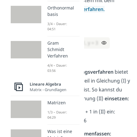
Gleichungssystem mit dem
Orthonormal
Einsetzungsverfahren.
basis
(I) y = 2x + 1
3/4 – Dauer:
(II) 3x + y = 6
04:51
Lösung:
x = 1, y = 3
Gram
Schmidt
Verfahren
Rechenweg:
4/4 – Dauer:
03:56
Das
Einsetzungsverfahren
bietet
sich hier an, weil in Gleichung (I) y
Lineare Algebra
schon isoliert ist. So kannst du
Matrix - Grundlagen
direkt in Gleichung (II)
einsetzen:
Matrizen
→
Setze y = 2x + 1 in (II) ein:
1/3 – Dauer:
04:29
3x + (2x + 1) = 6
Was ist eine
→
Jetzt
zusammenfassen: