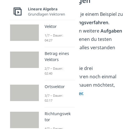
Gleichungen
Lineare Algebra
Los geht’s mit je einem Beispiel zu
Grundlagen Vektoren
den drei
Lösungsverfahren
.
Vektor
Danach warten weitere
Aufgaben
1/7 – Dauer:
auf dich, bei denen du testen
04:27
kannst, ob du alles verstanden
Betrag eines
hast.
Vektors
Wenn du dir die drei
2/7 – Dauer:
02:40
Lösungsverfahren noch einmal
genauer anschauen möchtest,
Ortsvektor
dann klicke
hier.
3/7 – Dauer:
02:17
Richtungsvek
tor
4/7 – Dauer: