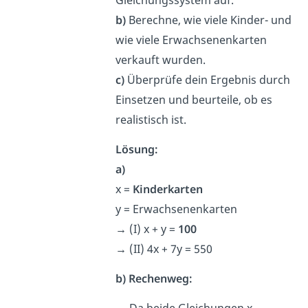
b)
Berechne, wie viele Kinder- und
wie viele Erwachsenenkarten
verkauft wurden.
c)
Überprüfe dein Ergebnis durch
Einsetzen und beurteile, ob es
realistisch ist.
Lösung:
a)
x =
Kinderkarten
y = Erwachsenenkarten
→
(I) x + y =
100
→
(II) 4x + 7y = 550
b) Rechenweg:
→
Da beide Gleichungen x