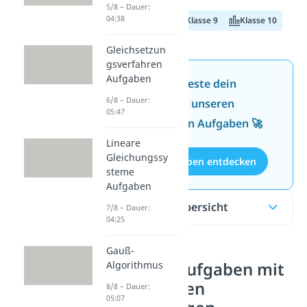
5/8 – Dauer:
04:38
Klasse 8
Klasse 9
Klasse 10
Gleichsetzun
gsverfahren
Aufgaben
Jetzt neu: Teste dein
6/8 – Dauer:
Wissen mit unseren
05:47
kostenlosen Aufgaben 🚀
Lineare
Gleichungssy
Aufgaben entdecken
steme
Aufgaben
Inhaltsübersicht
7/8 – Dauer:
04:25
Gauß-
Übungsaufgaben mit
Algorithmus
gegebenen
8/8 – Dauer:
05:07