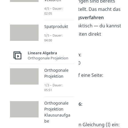
Beide Gleichungen sind bereits
nach y umgestellt. Das macht das
4/5 – Dauer:
02:05
Gleichsetzungsverfahren
besonders praktisch — du kannst
Spatprodukt
die rechten Seiten direkt
5/5 – Dauer:
04:00
gleichsetzen
.
Lineare Algebra
→
Setze
gleich:
Orthogonale Projektion
5x – 2 = – x + 10
Orthogonale
→
Bringe
x
auf eine Seite:
Projektion
5x + x = 10 + 2
1/3 – Dauer:
05:51
6x = 12
Orthogonale
→
Teile durch
6:
Projektion
x = 2
Klausuraufga
be
→
Setze x = 2 in Gleichung (I) ein: