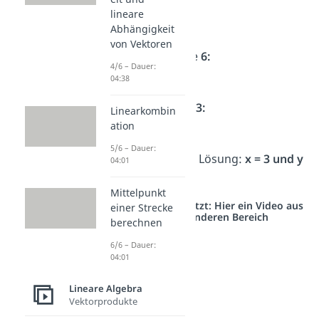
2 · 3 + 3y = 12
lineare
6 + 3y = 12
Abhängigkeit
von Vektoren
→
Subtrahiere
6:
4/6 – Dauer:
3y = 6
04:38
→
Teile durch
3:
Linearkombin
ation
y = 2
5/6 – Dauer:
Also lautet die Lösung:
x = 3 und y
04:01
= 2
Mittelpunkt
Studyflix vernetzt: Hier ein Video aus
einer Strecke
einem anderen Bereich
berechnen
6/6 – Dauer:
04:01
Lineare Algebra
Vektorprodukte