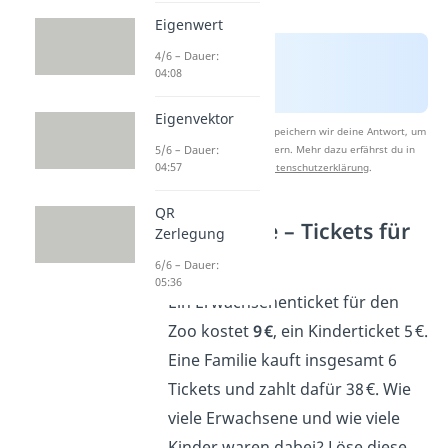
Eigenwert
4/6 – Dauer:
04:08
Eigenvektor
Nach Beantwortung speichern wir deine Antwort, um
Studyflix zu verbessern. Mehr dazu erfährst du in
5/6 – Dauer:
04:57
unserer
Datenschutzerklärung
.
QR
1. Aufgabe – Tickets für
Zerlegung
den Zoo
6/6 – Dauer:
05:36
Ein Erwachsenenticket für den
Zoo kostet
9 €
, ein Kinderticket 5 €.
Eine Familie kauft insgesamt 6
Tickets und zahlt dafür 38 €. Wie
viele Erwachsene und wie viele
Kinder waren dabei? Löse diese