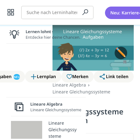
Suche
Neu: Karriere
Lernen lohnt sich!
Entdecke hier deine Chancen.
gaben
Lernplan
Merken
Link teilen
NEU
Lineare Algebra
Lineare Gleichungssysteme
Lineare
Lineare Algebra
Gleichungssysteme
Lineare Gleichungssysteme
Aufgaben
Lineare
Gleichungssy
steme