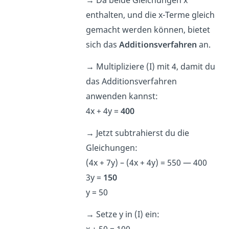
enthalten, und die x-Terme gleich
gemacht werden können, bietet
sich das
Additionsverfahren
an.
→
Multipliziere (I) mit 4, damit du
das Additionsverfahren
anwenden kannst:
4x + 4y =
400
→
Jetzt subtrahierst du die
Gleichungen:
(4x + 7y) – (4x + 4y) = 550 — 400
3y =
150
y = 50
→
Setze y in (I) ein:
x + 50 = 100