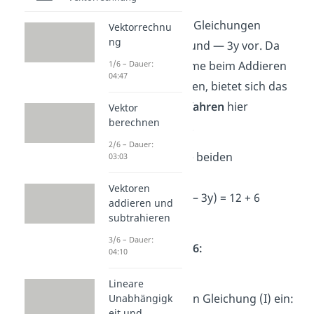
Rechenweg:
In den beiden Gleichungen
Vektorrechnu
ng
kommen +3y und — 3y vor. Da
sich diese Terme beim Addieren
1/6 – Dauer:
04:47
genau aufheben, bietet sich das
Additionsverfahren
hier
Vektor
berechnen
besonders an.
2/6 – Dauer:
→
Addiere
die beiden
03:03
Gleichungen:
Vektoren
(2x + 3y) + (4x – 3y) = 12 + 6
addieren und
6x = 18
subtrahieren
3/6 – Dauer:
→
Teile durch
6:
04:10
x = 3
Lineare
→
Setze x = 3 in Gleichung (I) ein:
Unabhängigk
eit und