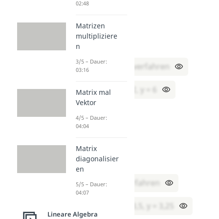
02:48
(I) y = 4x – 2
Matrizen
(II) 2x + y = 10
multipliziere
n
Verfahren:
3/5 – Dauer:
Einsetzungsverfahren
03:16
Lösung:
x = 2, y = 6
Matrix mal
Vektor
2. Aufgabe:
4/5 – Dauer:
04:04
(I) 3x – 2y = 4
(II) x + 2y = 10
Matrix
diagonalisier
Verfahren:
en
Additionsverfahren
5/5 – Dauer:
04:07
Lösung:
x = 3,5, y = 3,25
Lineare Algebra