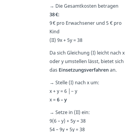
→
Die Gesamtkosten betragen
38 €:
9 € pro Erwachsener und 5 € pro
Kind
(II) 9x + 5y = 38
Da sich Gleichung (I) leicht nach x
oder y umstellen lässt, bietet sich
das
Einsetzungsverfahren
an.
→
Stelle (I) nach x um:
x + y = 6 │− y
x =
6 – y
→
Setze in (II) ein:
9(6 – y) + 5y = 38
54 – 9y + 5y = 38