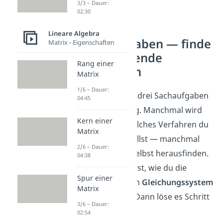
3/3 – Dauer:
02:30
Lineare Algebra
Textaufgaben — finde
Matrix - Eigenschaften
das passende
Rang einer
Verfahren
Matrix
1/6 – Dauer:
Hier kommen drei Sachaufgaben
04:45
aus dem Alltag. Manchmal wird
Kern einer
dir gesagt, welches Verfahren du
Matrix
verwenden sollst — manchmal
2/6 – Dauer:
musst du es selbst herausfinden.
04:38
Überlege zuerst, wie du die
Spur einer
Situation in ein
Gleichungssystem
Matrix
umwandelst. Dann löse es Schritt
3/6 – Dauer:
für Schritt.
02:54