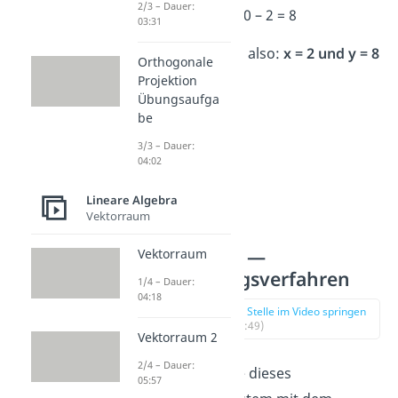
2/3 – Dauer:
y = 5 · 2 – 2 = 10 – 2 = 8
03:31
Die Lösung ist also:
x = 2 und y = 8
Orthogonale
Projektion
Übungsaufga
be
3/3 – Dauer:
04:02
Lineare Algebra
Vektorraum
Aufgabe 3 —
Vektorraum
Einsetzungsverfahren
1/4 – Dauer:
04:18
zur Stelle im Video springen
(02:49)
Vektorraum 2
2/4 – Dauer:
Aufgabe:
Löse dieses
05:57