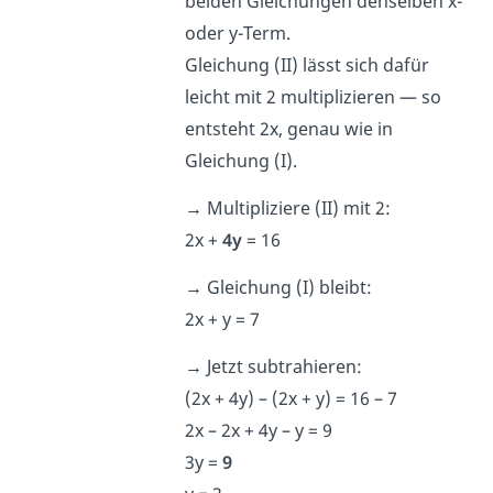
beiden Gleichungen denselben x-
oder y-Term.
Gleichung (II) lässt sich dafür
leicht mit 2 multiplizieren — so
entsteht 2x, genau wie in
Gleichung (I).
→
Multipliziere (II) mit 2:
2x +
4y
= 16
→
Gleichung (I) bleibt:
2x + y = 7
→
Jetzt subtrahieren:
(2x + 4y) – (2x + y) = 16 – 7
2x – 2x + 4y – y = 9
3y =
9