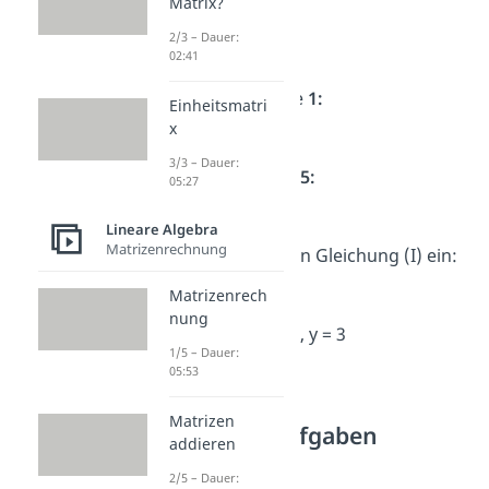
Matrix?
3x + 2x + 1 = 6
2/3 – Dauer:
5x + 1 = 6
02:41
→
Subtrahiere
1:
Einheitsmatri
5x = 5
x
3/3 – Dauer:
→
Teile durch
5:
05:27
x = 1
Lineare Algebra
Matrizenrechnung
→
Setze x = 1 in Gleichung (I) ein:
y = 2 · 1 + 1 = 3
Matrizenrech
nung
Antwort:
x = 1, y = 3
1/5 – Dauer:
05:53
Weitere
Matrizen
Übungsaufgaben
addieren
2/5 – Dauer:
1. Aufgabe: