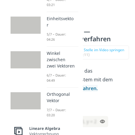
03:21
Einheitsvekto
r
Aufgabe 1 —
5/7 – Dauer:
Additionsverfahren
04:26
zur Stelle im Video springen
Winkel
(00:11)
zwischen
zwei Vektoren
Aufgabe:
Löse das
6/7 – Dauer:
Gleichungssystem mit dem
04:49
Additionsverfahren.
Orthogonal
(I) 2x + 3y = 12
Vektor
(II) 4x – 3y = 6
7/7 – Dauer:
03:20
Lösung:
x = 3, y = 2
Lineare Algebra
Vektorrechnung