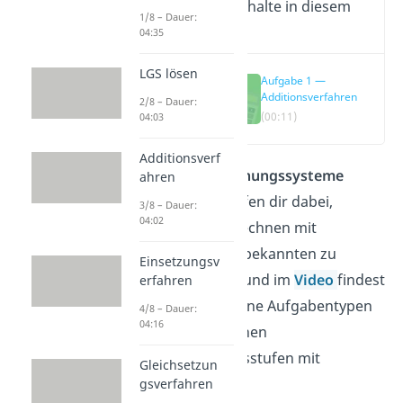
Wichtige Inhalte in diesem
1/8 – Dauer:
Video
04:35
LGS lösen
Aufgabe 1 —
Additionsverfahren
2/8 – Dauer:
(00:11)
04:03
Additionsverf
Lineare Gleichungssysteme
ahren
Aufgaben
helfen dir dabei,
3/8 – Dauer:
04:02
sicherer im Rechnen mit
mehreren Unbekannten zu
Einsetzungsv
werden. Hier und im
Video
findest
erfahren
du verschiedene Aufgabentypen
4/8 – Dauer:
04:16
in verschiedenen
Schwierigkeitsstufen mit
Gleichsetzun
Lösungen!
gsverfahren