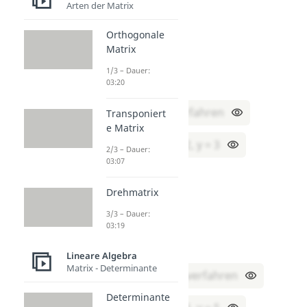
Arten der Matrix
3. Aufgabe:
Orthogonale
(I) 5x + y = 13
Matrix
(II) 3x – y = 3
1/3 – Dauer:
03:20
Verfahren:
Additionsverfahren
Transponiert
e Matrix
Lösung:
x = 2, y = 3
2/3 – Dauer:
03:07
4. Aufgabe:
Drehmatrix
(I) x = y + 1
3/3 – Dauer:
(II) x + y = 11
03:19
Verfahren:
Lineare Algebra
Matrix - Determinante
Einsetzungsverfahren
Determinante