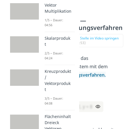
Vektor
Multiplikation
Aufgabe 2 —
1/5 – Dauer:
04:56
Gleichsetzungsverfahren
Skalarproduk
zur Stelle im Video springen
(01:53)
t
2/5 – Dauer:
Aufgabe:
Löse das
04:24
Gleichungssystem mit dem
Kreuzprodukt
Gleichsetzungsverfahren.
/
(I) y = 5x – 2
Vektorproduk
t
(II) y = – x + 10
3/5 – Dauer:
04:08
Lösung:
x = 2, y = 8
Flächeninhalt
Rechenweg:
Dreieck
Vektoren