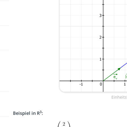
Einheits
3
Beispiel in R
: