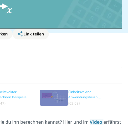
rken
Link teilen
heitsvektor
Einheitsvektor
echnen Beispiele
Anwendungsbeispiel
:47)
(03:09)
wie du ihn berechnen kannst? Hier und im
Video
erfährst