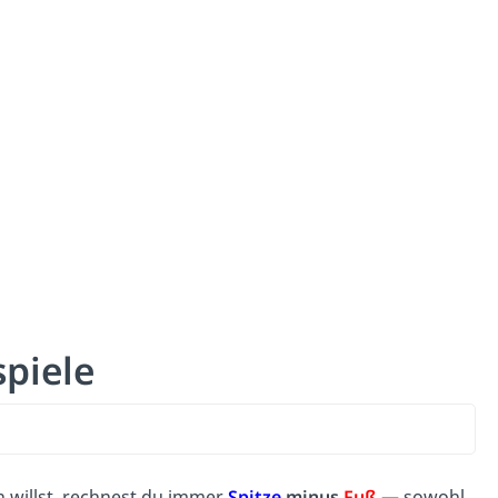
piele
willst, rechnest du immer
Spitze
minus
Fuß
— sowohl