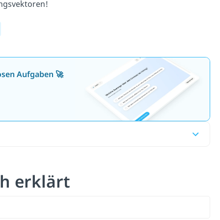
ngsvektoren!
losen Aufgaben 🚀
h erklärt