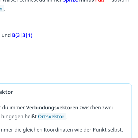
en
.
)
und
B(3|3|1)
.
ektor
st du immer
Verbindungsvektoren
zwischen zwei
t hingegen heißt
Ortsvektor
.
immer die gleichen Koordinaten wie der Punkt selbst.