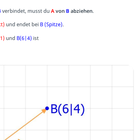
B
verbindet, musst du
A
von
B
abziehen
.
t)
und endet bei
B (Spitze)
.
1)
und
B(6|4)
ist