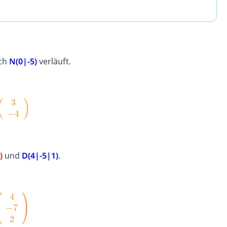
ch
N
(0|-5)
verläuft.
)
und
D(4|-5|1)
.