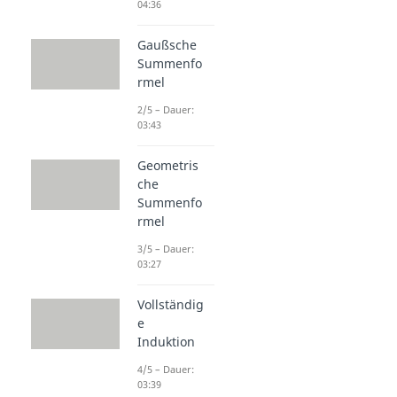
04:36
Gaußsche
Summenfo
rmel
2/5 – Dauer:
03:43
Geometris
che
Summenfo
rmel
3/5 – Dauer:
03:27
Vollständig
e
Induktion
4/5 – Dauer:
03:39