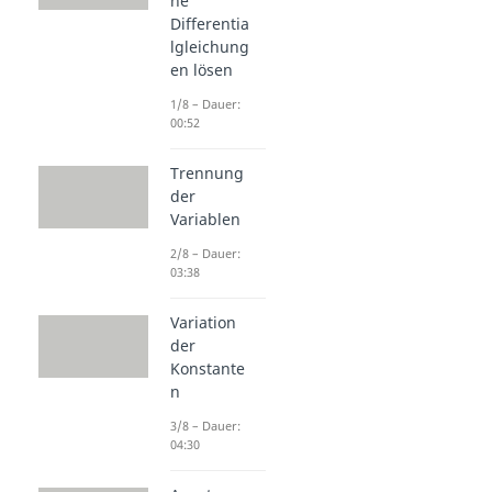
he
Differentia
lgleichung
en lösen
1/8 – Dauer:
00:52
Trennung
der
Variablen
2/8 – Dauer:
03:38
Variation
der
Konstante
n
3/8 – Dauer:
04:30