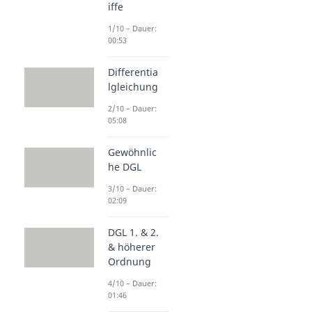
iffe
1/10 – Dauer:
00:53
Differentia
lgleichung
2/10 – Dauer:
05:08
Gewöhnlic
he DGL
3/10 – Dauer:
02:09
DGL 1. & 2.
& höherer
Ordnung
4/10 – Dauer:
01:46