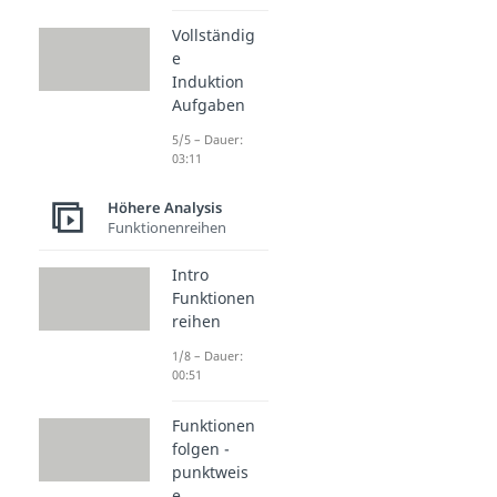
Vollständig
e
Induktion
Aufgaben
5/5 – Dauer:
03:11
Höhere Analysis
Funktionenreihen
Intro
Funktionen
reihen
1/8 – Dauer:
00:51
Funktionen
folgen -
punktweis
e