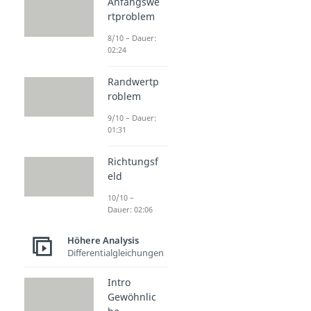
Anfangswe
rtproblem
8/10 – Dauer:
02:24
Randwertp
roblem
9/10 – Dauer:
01:31
Richtungsf
eld
10/10 –
Dauer: 02:06
Höhere Analysis
Differentialgleichungen
Intro
Gewöhnlic