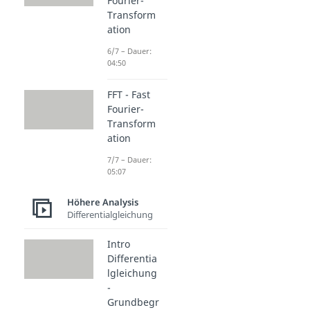
Fourier-
Transform
ation
6/7 – Dauer:
04:50
FFT - Fast
Fourier-
Transform
ation
7/7 – Dauer:
05:07
Höhere Analysis
Differentialgleichung
Intro
Differentia
lgleichung
-
Grundbegr