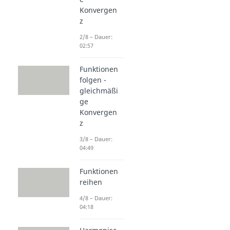
Konvergen
z
2/8 – Dauer:
02:57
Funktionen
folgen -
gleichmäßi
ge
Konvergen
z
3/8 – Dauer:
04:49
Funktionen
reihen
4/8 – Dauer:
04:18