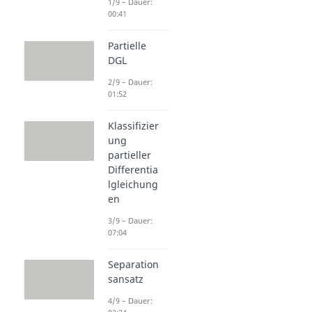
1/9 – Dauer:
00:41
Partielle
DGL
2/9 – Dauer:
01:52
Klassifizier
ung
partieller
Differentia
lgleichung
en
3/9 – Dauer:
07:04
Separation
sansatz
4/9 – Dauer: