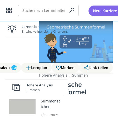
Suche
Neu: Karriere
Lernen lohnt sich!
Entdecke hier deine Chancen.
gaben
Lernplan
Merken
Link teilen
NEU
Höhere Analysis
Summen
Geometrische
Höhere Analysis
Summen
Summenformel
Summenze
ichen
1/5 – Dauer: