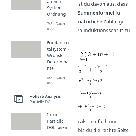
ation in
n = 1. Jetzt gehst du davon aus, dass
System 1.
die
Gaußsche Summenformel
für
Ordnung
eine beliebige
natürliche Zahl
n gilt
7/8 – Dauer:
03:29
und machst den Induktionsschritt zu
n+1.
Fundamen
talsystem -
Wronski-
Determina
nte
8/8 – Dauer:
04:23
Höhere Analysis
Partielle DGL
Intro
Hier formst du also einfach nur
Partielle
DGL lösen
geschickt um, bis du die rechte Seite