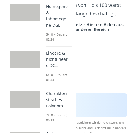
Bei den Zahlen von 1 bis 100 wärst
Homogene
&
du sonst sehr lange beschäftigt.
inhomoge
Studyflix vernetzt: Hier ein Video aus
ne DGL
einem anderen Bereich
5/10 – Dauer:
02:24
Lineare &
nichtlinear
e DGL
6/10 – Dauer:
01:44
Charakteri
stisches
Polynom
7/10 – Dauer:
06:18
Nach Beantwortung speichern wir deine Antwort, um
Studyflix zu verbessern. Mehr dazu erfährst du in unserer
Datenschutzerklärung
.