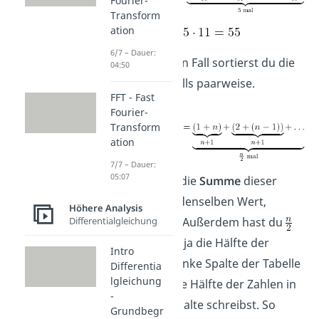
Fourier-
Transform
ation
6/7 – Dauer:
Im allgemeinen Fall sortierst du die
04:50
Zahlen ebenfalls paarweise.
FFT - Fast
Fourier-
Transform
ation
7/7 – Dauer:
05:07
Auch hier hat die
Summe
dieser
Paare immer denselben Wert,
Höhere Analysis
Differentialgleichung
nämlich n + 1. Außerdem hast du
Paare, weil du ja die Hälfte der
Intro
Zahlen in die linke Spalte der Tabelle
Differentia
lgleichung
und die andere Hälfte der Zahlen in
-
die mittlere Spalte schreibst. So
Grundbegr