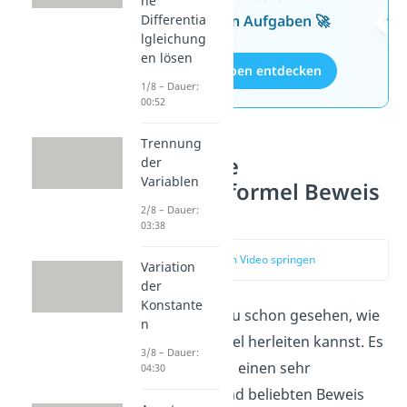
he
kostenlosen Aufgaben 🚀
Differentia
lgleichung
en lösen
Aufgaben entdecken
1/8 – Dauer:
00:52
Trennung
Gaußsche
der
Variablen
Summenformel Beweis
2/8 – Dauer:
03:38
zum Video springen
Variation
der
Konstante
Gerade hast du schon gesehen, wie
n
du diese Formel herleiten kannst. Es
3/8 – Dauer:
gibt aber auch einen sehr
04:30
klassischen und beliebten Beweis