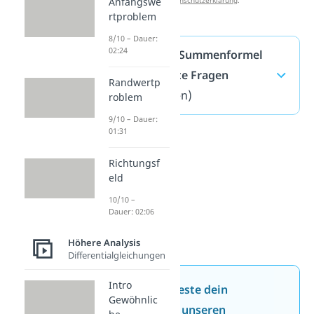
Anfangswe
rtproblem
8/10 – Dauer:
02:24
Gaußsche Summenformel
— häufigste Fragen
Randwertp
(ausklappen)
roblem
9/10 – Dauer:
01:31
Richtungsf
eld
10/10 –
Dauer: 02:06
Höhere Analysis
Differentialgleichungen
Intro
Jetzt neu: Teste dein
Gewöhnlic
Wissen mit unseren