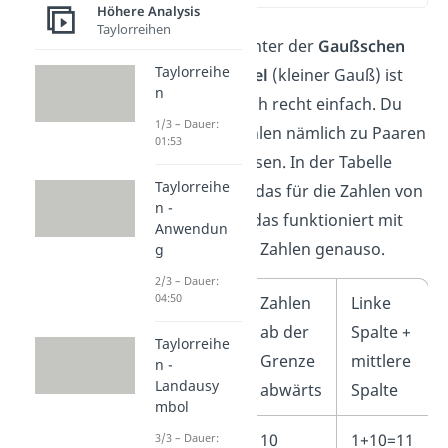
Höhere Analysis
Taylorreihen
Das Prinzip hinter der
Gaußschen
Taylorreihe
Summenformel
(kleiner Gauß) ist
n
dabei eigentlich recht einfach. Du
1/3 – Dauer:
kannst die Zahlen nämlich zu Paaren
01:53
zusammenfassen. In der Tabelle
Taylorreihe
zeigen wir dir das für die Zahlen von
n -
1 bis 10, aber das funktioniert mit
Anwendun
beliebig vielen Zahlen genauso.
g
2/3 – Dauer:
04:50
Zahlen
Zahlen
Linke
aufwärts
ab der
Spalte +
Taylorreihe
Grenze
mittlere
n -
Landausy
abwärts
Spalte
mbol
1
10
1+10=11
3/3 – Dauer: