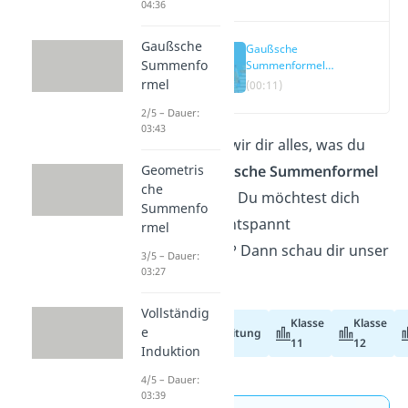
04:36
Gaußsche
Gaußsche
Summenfo
Summenformel
einfach erklärt
rmel
(00:11)
2/5 – Dauer:
03:43
Hier erklären wir dir alles, was du
über die
Gaußsche Summenformel
Geometris
che
wissen musst! Du möchtest dich
Summenfo
dabei lieber entspannt
rmel
zurücklehnen? Dann schau dir unser
3/5 – Dauer:
03:27
Video
an!
Vollständig
Klasse
Klasse
e
Abiturvorbereitung
11
12
Induktion
4/5 – Dauer:
03:39