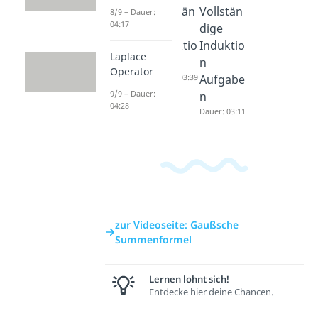
Geomet
Vollstän
Vollstän
8/9 – Dauer:
04:17
rische
dige
dige
Summe
Induktio
Induktio
Laplace
nformel
n
n
Operator
Dauer: 03:27
Dauer: 03:39
Aufgabe
9/9 – Dauer:
n
04:28
Dauer: 03:11
zur Videoseite: Gaußsche
Summenformel
Lernen lohnt sich!
Entdecke hier deine Chancen.