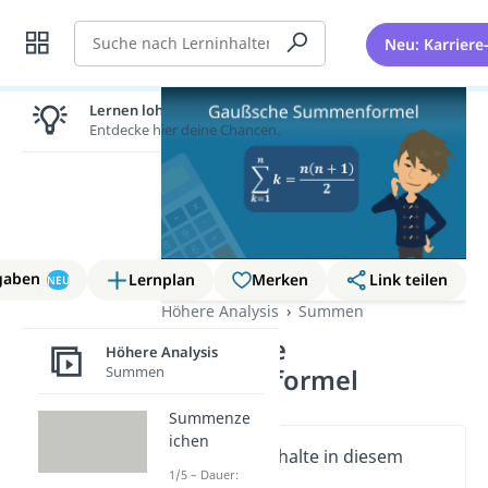
Suche
Neu: Karriere
Lernen lohnt sich!
Entdecke hier deine Chancen.
gaben
Lernplan
Merken
Link teilen
NEU
Höhere Analysis
Summen
Gaußsche
Höhere Analysis
Summen
Summenformel
Summenze
ichen
Wichtige Inhalte in diesem
1/5 – Dauer:
Video