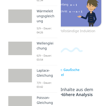
02:34
Wärmeleit
ungsgleich
ung
5/9 – Dauer:
Zum Video: Vollständige Induktion
04:26
Wellenglei
chung
6/9 – Dauer:
03:54
zur Videoseite: Gaußsche
Laplace-
Summenformel
Gleichung
7/9 – Dauer:
03:42
Beliebte Inhalte aus dem
Bereich
Höhere Analysis
Poisson-
Gleichung