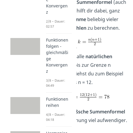
Die
Gaußsche Summenformel
(auch
Konvergen
kleiner Gauß
) hilft dir dabei, ganz
z
schnell die
Summe
beliebig vieler
2/8 – Dauer:
02:57
natürlicher
Zahlen
zu berechnen.
Funktionen
folgen -
gleichmäßi
Dabei werden alle
natürlichen
ge
Zahlen
von 1 bis zur Grenze n
Konvergen
z
addiert. Hier siehst du zum Beispiel
3/8 – Dauer:
die
Summe
bis n = 12.
04:49
Funktionen
reihen
Ohne die
Gaußsche Summenformel
4/8 – Dauer:
wäre die Rechnung viel aufwendiger.
04:18