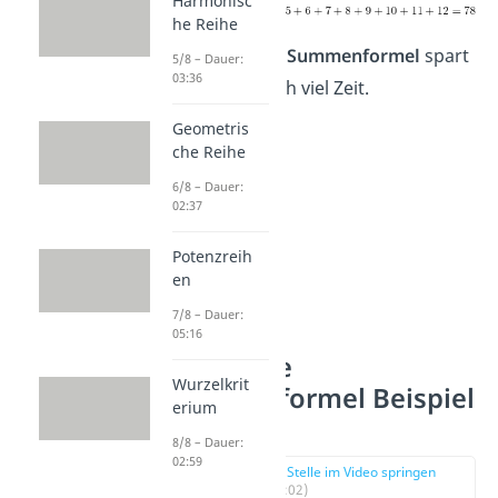
Harmonisc
he Reihe
Die
Gaußsche Summenformel
spart
5/8 – Dauer:
03:36
dir also wirklich viel Zeit.
Geometris
che Reihe
6/8 – Dauer:
02:37
Potenzreih
en
7/8 – Dauer:
05:16
Gaußsche
Wurzelkrit
Summenformel Beispiel
erium
8/8 – Dauer:
02:59
zur Stelle im Video springen
(01:02)