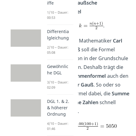
entsteht die
Gaußsche
iffe
Summenformel
1/10 – Dauer:
00:53
.
Differentia
lgleichung
Der berühmte Mathematiker
Carl
2/10 – Dauer:
Friedrich Gauß
soll die Formel
05:08
angeblich schon in der Grundschule
Gewöhnlic
entdeckt haben. Deshalb trägt die
he DGL
Gaußsche Summenformel
auch den
3/10 – Dauer:
Namen
Kleiner Gauß
. So oder so
02:09
hilft dir die Formel dabei, die
Summe
DGL 1. & 2.
über
natürliche Zahlen
schnell
& höherer
auszurechnen.
Ordnung
4/10 – Dauer:
01:46