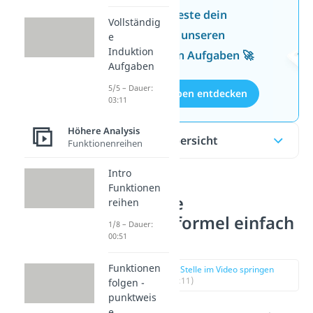
Jetzt neu: Teste dein
Vollständig
Wissen mit unseren
e
Induktion
kostenlosen Aufgaben 🚀
Aufgaben
5/5 – Dauer:
Aufgaben entdecken
03:11
Höhere Analysis
Inhaltsübersicht
Funktionenreihen
Intro
Funktionen
Gaußsche
reihen
Summenformel einfach
1/8 – Dauer:
00:51
erklärt
Funktionen
zur Stelle im Video springen
(00:11)
folgen -
punktweis
e