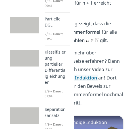
1/9 – Dauer:
der Gleichung für n + 1 erreicht
00:41
hast.
Partielle
Damit hast du gezeigt, dass die
DGL
Gaußsche Summenformel
für alle
2/9 – Dauer:
01:52
natürlichen Zahlen
gilt.
Klassifizier
Du willst jetzt mehr über
ung
Induktionsbeweise erfahren? Dann
partieller
schau dir gleich unser Video zur
Differentia
lgleichung
Vollständigen Induktion
an! Dort
en
erklären wir dir den Beweis zur
3/9 – Dauer:
Gaußschen Summenformel nochmal
07:04
Schritt für Schritt.
Separation
sansatz
4/9 – Dauer: