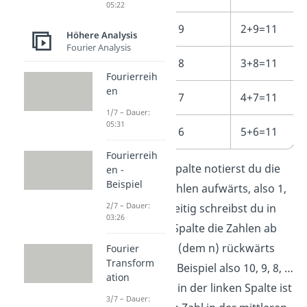
05:22
2
9
2+9=11
Höhere Analysis
Fourier Analysis
3
8
3+8=11
Fourierreih
en
4
7
4+7=11
1/7 – Dauer:
05:31
5
6
5+6=11
Fourierreih
In der linken Spalte notierst du die
en -
Beispiel
natürlichen Zahlen aufwärts, also 1,
2/7 – Dauer:
2, 3, … Gleichzeitig schreibst du in
03:26
der mittleren Spalte die Zahlen ab
deiner Grenze (dem n) rückwärts
Fourier
Transform
auf, in diesem Beispiel also 10, 9, 8, …
ation
Die letzte Zahl in der linken Spalte ist
3/7 – Dauer: