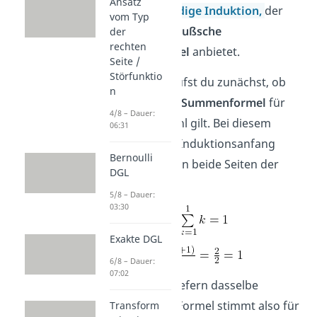
Ansatz
über
vollständige Induktion,
der
vom Typ
sich für die
Gaußsche
der
rechten
Summenformel
anbietet.
Seite /
Störfunktio
Dabei überprüfst du zunächst, ob
n
die
Gaußsche Summenformel
für
4/8 – Dauer:
eine kleine Zahl gilt. Bei diesem
06:31
sogenannten Induktionsanfang
Bernoulli
setzt du n = 1 in beide Seiten der
DGL
Gleichung ein.
5/8 – Dauer:
03:30
Exakte DGL
6/8 – Dauer:
07:02
Beide Seiten liefern dasselbe
Ergebnis, die Formel stimmt also für
Transform