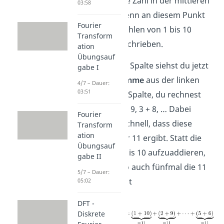
die 5, die letzte Zahl in der mittleren
03:58
Spalte ist 6. Denn an diesem Punkt
Fourier
hast du alle Zahlen von 1 bis 10
Transform
einmal aufgeschrieben.
ation
Übungsauf
In der rechten Spalte siehst du jetzt
gabe I
jeweils die
Summe
aus der linken
4/7 – Dauer:
03:51
und mittleren Spalte, du rechnest
also 1 + 10, 2 + 9, 3 + 8, … Dabei
Fourier
erkennst du schnell, dass diese
Transform
ation
Summe
immer 11 ergibt. Statt die
Übungsauf
Zahlen von 1 bis 10 aufzuaddieren,
gabe II
kannst du also auch fünfmal die 11
5/7 – Dauer:
rechnen. Es gilt
05:02
DFT -
Diskrete