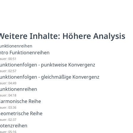
Weitere Inhalte: Höhere Analysis
unktionenreihen
ntro Funktionenreihen
auer: 00:51
unktionenfolgen - punktweise Konvergenz
auer: 02:57
unktionenfolgen - gleichmäßige Konvergenz
auer: 04:49
unktionenreihen
auer: 04:18
armonische Reihe
auer: 03:36
eometrische Reihe
auer: 02:37
otenzreihen
auer: 05:16