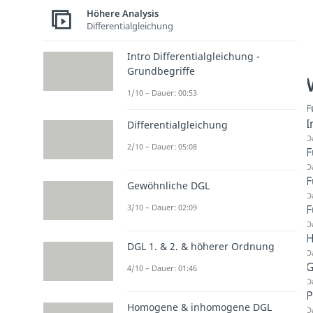
Höhere Analysis
Differentialgleichung
Intro Differentialgleichung -
Grundbegriffe
1/10 – Dauer: 00:53
F
I
Differentialgleichung
D
2/10 – Dauer: 05:08
F
D
F
Gewöhnliche DGL
D
3/10 – Dauer: 02:09
F
D
H
DGL 1. & 2. & höherer Ordnung
D
G
4/10 – Dauer: 01:46
D
P
Homogene & inhomogene DGL
D