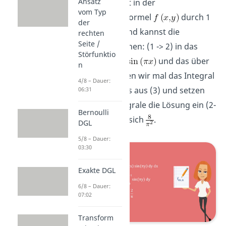
Ansatz
. Du kannst in der
vom Typ
Koeffizientenformel
durch 1
der
ersetzen (1) und kannst die
rechten
Seite /
Integrale trennen: (1 -> 2) in das
Störfunktio
Integral über
und das über
n
. Werten wir mal das Integral
4/8 – Dauer:
über den Sinus aus (3) und setzen
06:31
für beide Integrale die Lösung ein (2-
Bernoulli
> 4). Es ergibt sich
.
DGL
5/8 – Dauer:
03:30
Exakte DGL
6/8 – Dauer:
07:02
Transform