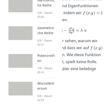
Harmonisc
he Reihe
Eigenwerten und Eigenfunktionen
der Gleichung, indem wir
5/8 – Dauer:
03:36
durch
ersetzen.
Geometris
che Reihe
Du wirst später sehen, warum wir
6/8 – Dauer:
02:37
das machen und dass wir auf
zurückkommen. Wie diese Funktion
Potenzreih
en
genau aussieht, spielt keine Rolle.
Wir können später eine beliebige
7/8 – Dauer:
05:16
einsetzen.
Wurzelkrit
erium
8/8 – Dauer:
02:59