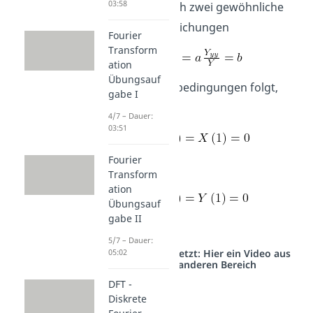
03:58
Es ergeben sich zwei gewöhnliche
Differentialgleichungen
Fourier
Transform
ation
Übungsauf
Aus den Randbedingungen folgt,
gabe I
dass
4/7 – Dauer:
03:51
Fourier
sind und
Transform
ation
Übungsauf
gabe II
sind.
5/7 – Dauer:
Studyflix vernetzt: Hier ein Video aus
05:02
einem anderen Bereich
DFT -
Diskrete