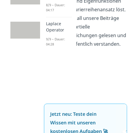
Eigenwerten und Eigenfunktionen
8/9 – Dauer:
und einem Fourierreihenansatz löst.
04:17
Damit hast du all unsere Beiträge
Laplace
zum Thema partielle
Operator
Differentialgleichungen gelesen und
9/9 – Dauer:
hast diese hoffentlich verstanden.
04:28
Jetzt neu: Teste dein
Wissen mit unseren
kostenlosen Aufgaben 🚀