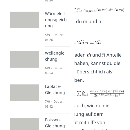
02:34
Wärmeleit
ungsgleich
einsetzt, wenn du m und n
ung
substituierst.
5/9 – Dauer:
04:26
Wellenglei
Da nur die geraden
und
Anteile
chung
in der Lösung haben, kannst du die
6/9 – Dauer:
Lösung wieder übersichtlich als
03:54
Summe schreiben.
Laplace-
Gleichung
7/9 – Dauer:
Jetzt weißt du auch, wie du die
03:42
Poisson-Gleichung auf dem
Poisson-
Einheitsquadrat mithilfe von
Gleichung