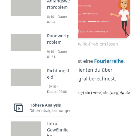
Anfangswe
rtproblem
8/10 – Dauer:
02:24
Randwertp
roblem
Sturm-Liouville-Problem lösen
9/10 – Dauer:
01:31
Das Ergebnis ist eine
Fourierreihe
,
dessen Koeffizienten du über
Richtungsf
eld
folgendes Integral berechnest.
10/10 –
Dauer: 02:06
Höhere Analysis
Differentialgleichungen
Intro
Gewöhnlic