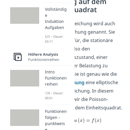
Gleichung auf dem
Einheitsquadrat
Vollständig
e
Induktion
Die Poisson Gleichung wird auch
Aufgaben
Membrangleichung genannt. Sie
5/5 – Dauer:
eignet sich dafür, die stationäre
03:11
Auslenkung, also den
Höhere Analysis
Gleichgewichtszustand, einer
Funktionenreihen
Membran unter Belastung zu
Intro
beschreiben. Sie ist genau wie die
Funktionen
Laplace-Gleichung
eine elliptische
reihen
Differentialgleichung. In diesem
1/8 – Dauer:
00:51
Beitrag lösen wir die Poisson-
Gleichung auf dem Einheitsquadrat.
Funktionen
folgen -
punktweis
e