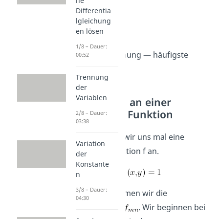
he
Differentia
lgleichung
en lösen
[[faq]]
1/8 – Dauer:
Poisson Gleichung — häufigste
00:52
Fragen
Trennung
der
Variablen
Anwenden an einer
konkreten Funktion
2/8 – Dauer:
03:38
Jetzt schauen wir uns mal eine
Variation
konkrete Funktion f an.
der
Konstante
n
3/8 – Dauer:
Davon bestimmen wir die
04:30
Koeffizienten
. Wir beginnen bei