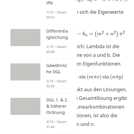
iffe
Damit ergeben sich die Eigenwerte
1/10 – Dauer:
00:53
Lambda zu
Differentia
lgleichung
Du erinnerst dich: Lambda ist die
2/10 – Dauer:
05:08
negative Summe von a und b. Die
entsprechenden Eigenfunktionen
Gewöhnlic
he DGL
3/10 – Dauer:
02:09
sind das Produkt aus den Lösungen.
Die allgemeine Gesamtlösung ergibt
DGL 1. & 2.
& höherer
sich aus allen Linearkombinationen
Ordnung
der Eigenfunktionen, ist also die
4/10 – Dauer:
Summe über m und n.
01:46