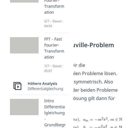
Fourier-
Transform
ation
6/7 – Dauer:
04:50
FFT - Fast
Sturm-Liouville-Problem
Fourier-
lösen
Transform
ation
Jetzt können wir die
7/7 – Dauer:
05:07
eindimensionalen Probleme lösen.
Sie sind sogar symmetrisch. Also
Höhere Analysis
Differentialgleichung
reicht es eins der beiden Probleme
zu lösen. Die Lösung gilt dann für
Intro
beide.
Differentia
lgleichung
-
Grundbegr