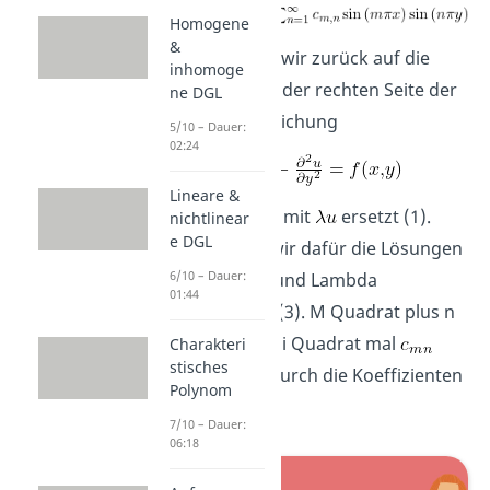
Homogene
&
Jetzt kommen wir zurück auf die
inhomoge
Funktion f auf der rechten Seite der
ne DGL
Differentialgleichung
5/10 – Dauer:
02:24
Lineare &
F hatten wir ja mit
ersetzt (1).
nichtlinear
e DGL
Jetzt können wir dafür die Lösungen
6/10 – Dauer:
einsetzen (2) und Lambda
01:44
ausschreiben (3). M Quadrat plus n
Quadrat mal Pi Quadrat mal
Charakteri
stisches
ersetzen wir durch die Koeffizienten
Polynom
(4).
7/10 – Dauer:
06:18