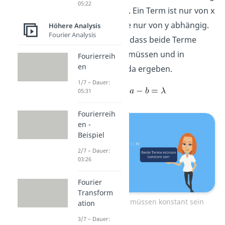
05:22
jetzt genau an. Ein Term ist nur von x
und der zweite nur von y abhängig.
Höhere Analysis
Fourier Analysis
Das bedeutet, dass beide Terme
konstant sein müssen und in
Fourierreih
en
Summe Lambda ergeben.
1/7 – Dauer:
05:31
Fourierreih
en -
Beispiel
2/7 – Dauer:
03:26
Fourier
Transform
Beide Terme müssen konstant sein
ation
3/7 – Dauer: