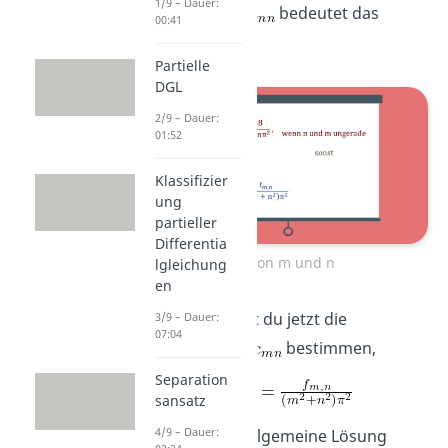
1/9 – Dauer:
Integral. Für
bedeutet das
00:41
folgendes:
Partielle
DGL
2/9 – Dauer:
01:52
Klassifizier
ung
partieller
Differentia
f von m und n
lgleichung
en
Daraus kannst du jetzt die
3/9 – Dauer:
07:04
Koeffizienten
bestimmen,
Separation
sansatz
4/9 – Dauer:
die du in die allgemeine Lösung