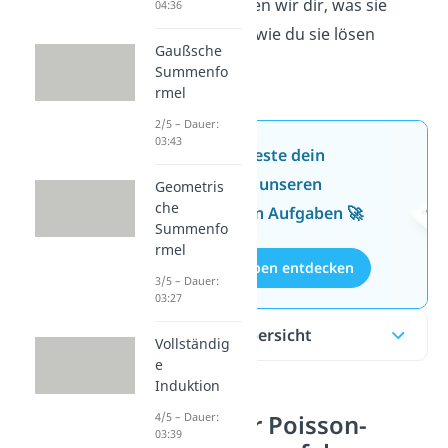
Beitrag erklären wir dir, was sie
04:36
bedeutet und wie du sie lösen
Gaußsche
kannst.
Summenfo
rmel
2/5 – Dauer:
03:43
Jetzt neu: Teste dein
Wissen mit unseren
Geometris
che
kostenlosen Aufgaben 🚀
Summenfo
rmel
Aufgaben entdecken
3/5 – Dauer:
03:27
Inhaltsübersicht
Vollständig
e
Induktion
4/5 – Dauer:
Lösen der Poisson-
03:39