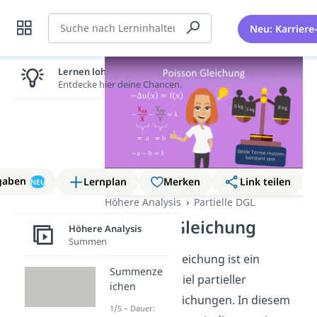
Suche
Neu: Karriere
Lernen lohnt sich!
Entdecke hier deine Chancen.
gaben
Lernplan
Merken
Link teilen
NEU
Höhere Analysis
Partielle DGL
Poisson Gleichung
Höhere Analysis
Summen
Die Poisson Gleichung ist ein
Summenze
weiteres Beispiel partieller
ichen
Differentialgleichungen. In diesem
1/5 – Dauer: