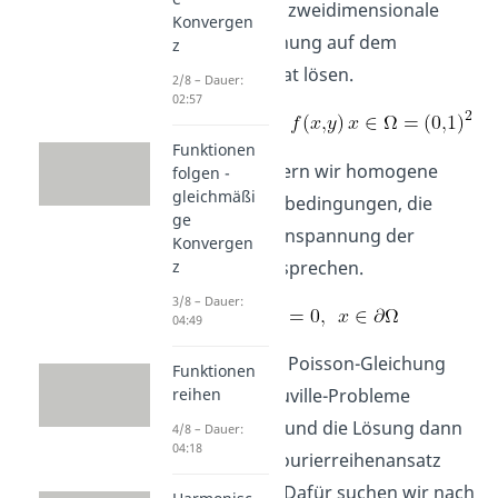
Wir wollen die zweidimensionale
Konvergen
Poisson-Gleichung auf dem
z
Einheitsquadrat lösen.
2/8 – Dauer:
02:57
Funktionen
Am Rand fordern wir homogene
folgen -
gleichmäßi
Dirichlet-Randbedingungen, die
ge
einer festen Einspannung der
Konvergen
z
Membran entsprechen.
3/8 – Dauer:
04:49
Wir wollen die Poisson-Gleichung
Funktionen
reihen
auf Sturm-Liouville-Probleme
zurückführen und die Lösung dann
4/8 – Dauer:
04:18
durch einen Fourierreihenansatz
konstruieren. Dafür suchen wir nach