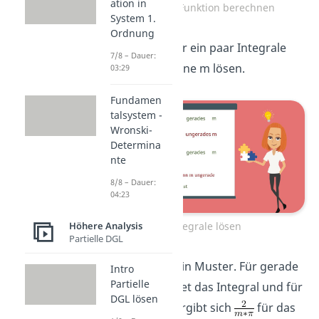
ation in
konkrete Funktion berechnen
System 1.
Ordnung
Jetzt wollen wir ein paar Integrale
7/8 – Dauer:
für verschiedene m lösen.
03:29
Fundamen
talsystem -
Wronski-
Determina
nte
8/8 – Dauer:
04:23
Integrale lösen
Höhere Analysis
Partielle DGL
Du erkennst ein Muster. Für gerade
Intro
Partielle
m verschwindet das Integral und für
DGL lösen
ungerade m ergibt sich
für das