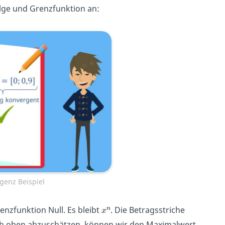
lge und Grenzfunktion an:
genz Beispiel
enzfunktion Null. Es bleibt
. Die Betragsstriche
h oben abzuschätzen, können wir den Maximalwert