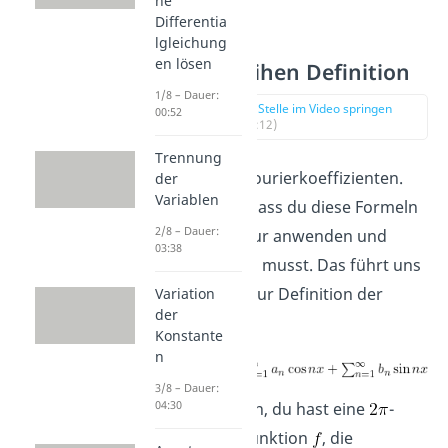
he
Differentia
lgleichung
en lösen
Fourier Reihen Definition
1/8 – Dauer:
zur Stelle im Video springen
00:52
(03:12)
Trennung
Das sind die Fourierkoeffizienten.
der
Variablen
Das Gute ist, dass du diese Formeln
2/8 – Dauer:
in der Regel nur anwenden und
03:38
nicht herleiten musst. Das führt uns
direkt weiter zur Definition der
Variation
der
Fourierreihe.
Konstante
n
3/8 – Dauer:
04:30
Nehmen wir an, du hast eine
-
periodische Funktion
, die