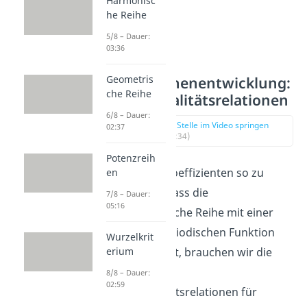
Harmonisc
he Reihe
5/8 – Dauer:
03:36
Fourierreihenentwicklung:
Geometris
che Reihe
Orthogonalitätsrelationen
6/8 – Dauer:
zur Stelle im Video springen
02:37
(00:34)
Potenzreih
Um nun die Koeffizienten so zu
en
bestimmen, dass die
7/8 – Dauer:
05:16
trigonometrische Reihe mit einer
beliebigen periodischen Funktion
Wurzelkrit
übereinstimmt, brauchen wir die
erium
sogenannten
8/8 – Dauer:
02:59
Orthogonalitätsrelationen für