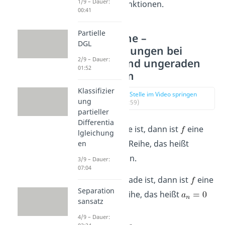
1/9 – Dauer:
ungeraden Funktionen.
00:41
Partielle
Fourierreihe –
DGL
Vereinfachungen bei
2/9 – Dauer:
geraden und ungeraden
01:52
Funktionen
Klassifizier
zur Stelle im Video springen
ung
(03:59)
partieller
Differentia
Wenn
gerade ist, dann ist
eine
lgleichung
reine Kosinus-Reihe, das heißt
en
für alle n.
3/9 – Dauer:
07:04
Wenn
ungerade ist, dann ist
eine
Separation
reine Sinus-Reihe, das heißt
sansatz
für alle n.
4/9 – Dauer: