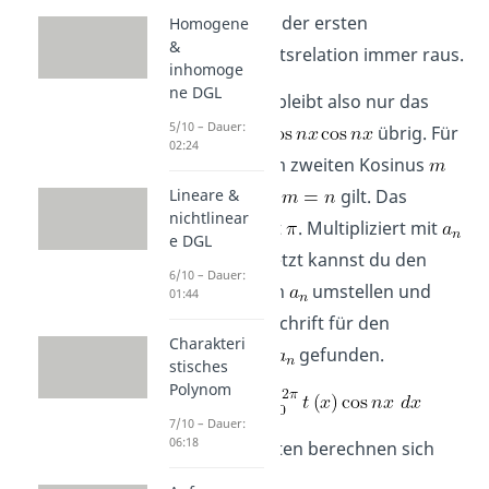
entsprechend der ersten
Homogene
&
Orthogonalitätsrelation immer raus.
inhomoge
ne DGL
Im Fall
bleibt also nur das
5/10 – Dauer:
Integral von
übrig. Für
02:24
haben wir im zweiten Kosinus
eingesetzt, da
gilt. Das
Lineare &
nichtlinear
Integral ergibt
. Multipliziert mit
e DGL
ist es
. Jetzt kannst du den
6/10 – Dauer:
Ausdruck nach
umstellen und
01:44
hast eine Vorschrift für den
Charakteri
Koeffizienten
gefunden.
stisches
Polynom
7/10 – Dauer:
06:18
Die Koeffizienten berechnen sich
analog.