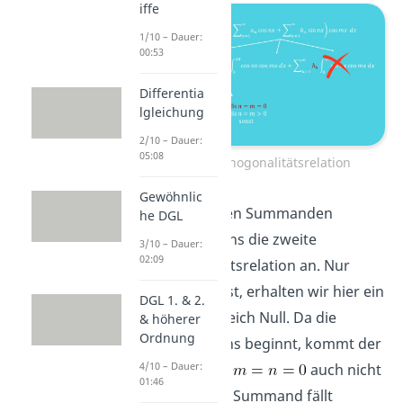
iffe
1/10 – Dauer:
00:53
Differentia
lgleichung
2/10 – Dauer:
05:08
zweite Orthogonalitätsrelation
Gewöhnlic
Für den zweiten Summanden
he DGL
schauen wir uns die zweite
3/10 – Dauer:
02:09
Orthogonalitätsrelation an. Nur
wenn
ist, erhalten wir hier ein
DGL 1. & 2.
Ergebnis ungleich Null. Da die
& höherer
Ordnung
Summe bei Eins beginnt, kommt der
4/10 – Dauer:
erste Fall, also
auch nicht
01:46
vor. Der dritte Summand fällt