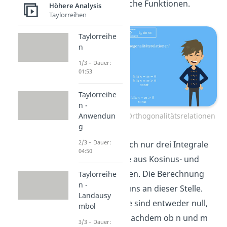
trigonometrische Funktionen.
Höhere Analysis
Taylorreihen
Taylorreihe
n
1/3 – Dauer:
01:53
Taylorreihe
n -
Fourierreihen: Orthogonalitätsrelationen
Anwendun
g
2/3 – Dauer:
Das sind einfach nur drei Integrale
04:50
über Produkte aus Kosinus- und
Sinusfunktionen. Die Berechnung
Taylorreihe
n -
ersparen wir uns an dieser Stelle.
Landausy
Die Ergebnisse sind entweder null,
mbol
oder
, je nachdem ob n und m
3/3 – Dauer: