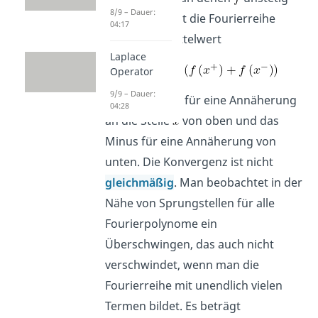
8/9 – Dauer:
ist, konvergiert die Fourierreihe
04:17
gegen den Mittelwert
Laplace
Operator
9/9 – Dauer:
Das Plus steht für eine Annäherung
04:28
an die Stelle
von oben und das
Minus für eine Annäherung von
unten. Die Konvergenz ist nicht
gleichmäßig
. Man beobachtet in der
Nähe von Sprungstellen für alle
Fourierpolynome ein
Überschwingen, das auch nicht
verschwindet, wenn man die
Fourierreihe mit unendlich vielen
Termen bildet. Es beträgt