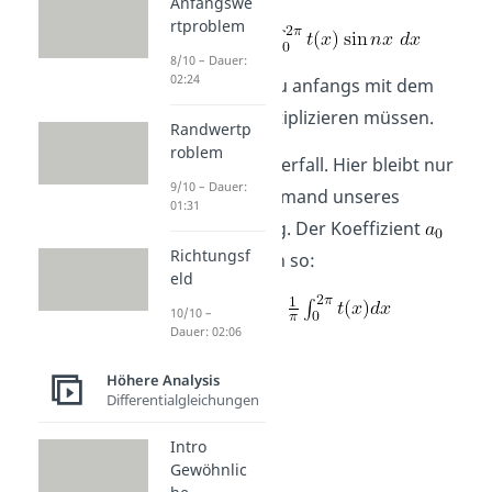
Anfangswe
rtproblem
8/10 – Dauer:
02:24
Hier hättest du anfangs mit dem
Sinus
multiplizieren müssen.
Randwertp
roblem
ist ein Sonderfall. Hier bleibt nur
9/10 – Dauer:
der erste Summand unseres
01:31
Integrals übrig. Der Koeffizient
Richtungsf
berechnet sich so:
eld
10/10 –
Dauer: 02:06
Höhere Analysis
Differentialgleichungen
Intro
Gewöhnlic