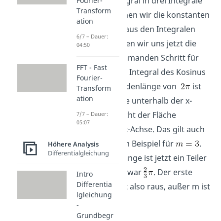
teilen das Integral in drei Integrale
Fourier-
Transform
auf. Dabei ziehen wir die konstanten
ation
Koeffizienten aus den Integralen
6/7 – Dauer:
heraus. Schauen wir uns jetzt die
04:50
einzelnen Summanden Schritt für
FFT - Fast
Schritt an. Das Integral des Kosinus
Fourier-
über die Periodenlänge von
ist
Transform
ation
Null. Die Fläche unterhalb der x-
Achse entspricht der Fläche
7/7 – Dauer:
05:07
oberhalb der x-Achse. Das gilt auch
für
, zum Beispiel für
.
Höhere Analysis
Differentialgleichung
Die Periodenlänge ist jetzt ein Teiler
von
, und zwar
. Der erste
Intro
Differentia
Summand fällt also raus, außer m ist
lgleichung
gleich Null.
-
Grundbegr