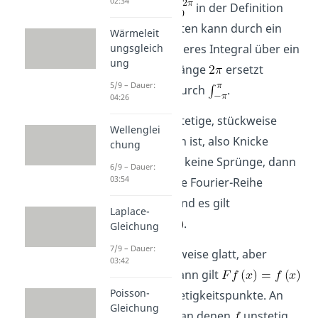
02:34
Das Integral
in der Definition
der Koeffizienten kann durch ein
Wärmeleit
ungsgleich
beliebiges anderes Integral über ein
ung
Intervall der Länge
ersetzt
5/9 – Dauer:
werden, z.B. durch
.
04:26
Wenn
eine stetige, stückweise
Wellenglei
glatte Funktion ist, also Knicke
chung
aufweist, aber keine Sprünge, dann
6/9 – Dauer:
03:54
konvergiert die Fourier-Reihe
gleichmäßig und es gilt
Laplace-
.
Gleichung
7/9 – Dauer:
Wenn
stückweise glatt, aber
03:42
unstetig ist, dann gilt
Poisson-
nur für die Stetigkeitspunkte. An
Gleichung
den Stellen
, an denen
unstetig