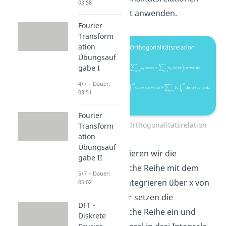
03:58
wollen wir jetzt anwenden.
Fourier
Transform
ation
Übungsauf
gabe I
4/7 – Dauer:
03:51
Fourier
Anwendung Orthogonalitätsrelation
Transform
ation
Übungsauf
Dazu multiplizieren wir die
gabe II
trigonometrische Reihe mit dem
5/7 – Dauer:
Kosinus und integrieren über x von
05:02
Null bis
. Wir setzen die
DFT -
trigonometrische Reihe ein und
Diskrete