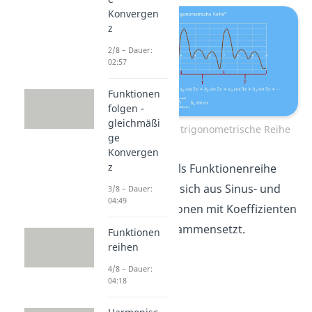
Konvergen
z
2/8 – Dauer:
02:57
Funktionen
folgen -
gleichmäßi
Fourierreihen: trigonometrische Reihe
ge
Konvergen
z
Sie lässt sich als Funktionenreihe
schreiben, die sich aus Sinus- und
3/8 – Dauer:
04:49
Kosinusfunktionen mit Koeffizienten
und
zusammensetzt.
Funktionen
reihen
4/8 – Dauer:
04:18