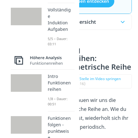
Aufgaben entdecken
Vollständig
e
Inhaltsübersicht
Induktion
Aufgaben
5/5 – Dauer:
03:11
Erklärung
Fourierreihen:
Höhere Analysis
Funktionenreihen
Trigonometrische Reihe
Intro
zur Stelle im Video springen
Funktionen
(00:16)
reihen
1/8 – Dauer:
Als Erstes schauen wir uns die
00:51
trigonometrische Reihe an. Wie du
im Graph siehst, wiederholt sich ihr
Funktionen
folgen -
Verlauf; sie ist periodisch.
punktweis
e