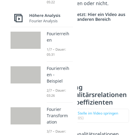
05:22
übereinstimmen oder nicht.
Studyflix vernetzt: Hier ein Video aus
Höhere Analysis
einem anderen Bereich
Fourier Analysis
Fourierreih
en
1/7 – Dauer:
05:31
Fourierreih
en -
Beispiel
Anwendung
2/7 – Dauer:
Orthogonalitärsrelationen
03:26
– Fourierkoeffizienten
Fourier
zur Stelle im Video springen
Transform
(01:05)
ation
3/7 – Dauer:
Diese Orthogonalitätsrelationen