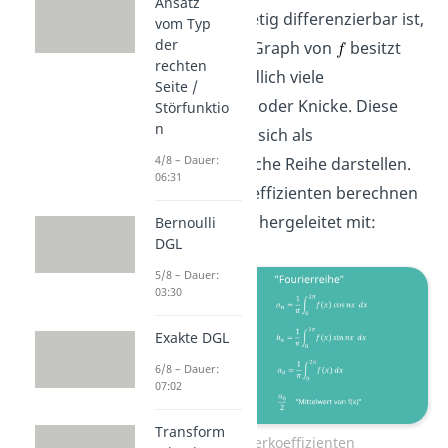
Ansatz
stückweise stetig differenzierbar ist,
vom Typ
der
das heißt der Graph von
besitzt
rechten
höchstens endlich viele
Seite /
Sprungstellen oder Knicke. Diese
Störfunktio
n
Funktion lässt sich als
4/8 – Dauer:
trigonometrische Reihe darstellen.
06:31
Die Fourierkoeffizienten berechnen
sich wie zuvor hergeleitet mit:
Bernoulli
DGL
5/8 – Dauer:
03:30
Exakte DGL
6/8 – Dauer:
07:02
Transform
Fourierkoeffizienten