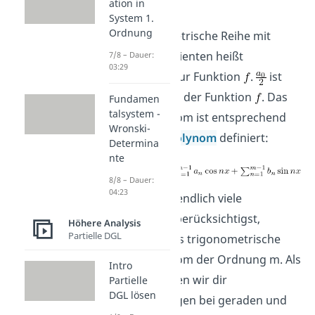
ation in
System 1.
Ordnung
Die trigonometrische Reihe mit
diesen Koeffizienten heißt
7/8 – Dauer:
03:29
Fourierreihe zur Funktion
.
ist
der Mittelwert der Funktion
. Das
Fundamen
talsystem -
Fourier-Polynom ist entsprechend
Wronski-
dem
Taylor-Polynom
definiert:
Determina
nte
8/8 – Dauer:
04:23
Wenn du nur endlich viele
Summanden berücksichtigst,
Höhere Analysis
Partielle DGL
erhältst du das trigonometrische
Fourier-Polynom der Ordnung m. Als
Intro
nächstes zeigen wir dir
Partielle
DGL lösen
Vereinfachungen bei geraden und