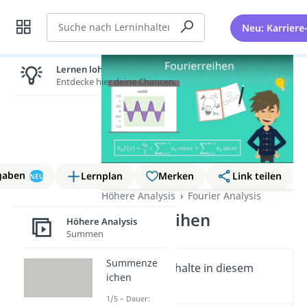
Suche
Neu: Karriere
Lernen lohnt sich!
Entdecke hier deine Chancen.
gaben
Lernplan
Merken
Link teilen
NEU
Höhere Analysis
Fourier Analysis
Fourierreihen
Höhere Analysis
Summen
Summenze
Wichtige Inhalte in diesem
ichen
Video
1/5 – Dauer: