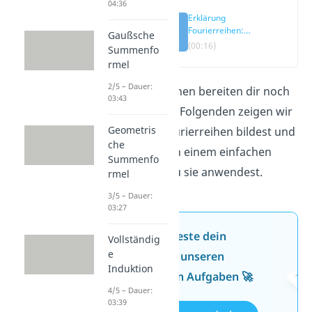
04:36
Erklärung
Fourierreihen:
Gaußsche
Trigonometrische
(00:16)
Summenfo
Reihe
rmel
2/5 – Dauer:
Die Fourierreihen bereiten dir noch
03:43
Probleme? Im Folgenden zeigen wir
Geometris
dir, wie du Fourierreihen bildest und
che
erklären dir an einem einfachen
Summenfo
Beispiel wie du sie anwendest.
rmel
3/5 – Dauer:
03:27
Jetzt neu: Teste dein
Vollständig
e
Wissen mit unseren
Induktion
kostenlosen Aufgaben 🚀
4/5 – Dauer:
03:39