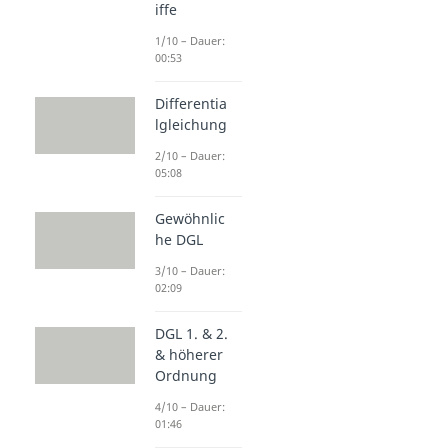
iffe
1/10 – Dauer:
00:53
Differentia
lgleichung
2/10 – Dauer:
05:08
Gewöhnlic
he DGL
3/10 – Dauer:
02:09
DGL 1. & 2.
& höherer
Ordnung
4/10 – Dauer:
01:46