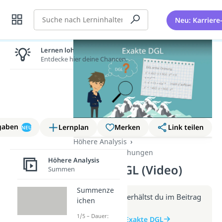
Suche
Neu: Karriere
Lernen lohnt sich!
Entdecke hier deine Chancen.
gaben
Lernplan
Merken
Link teilen
NEU
Höhere Analysis
Differentialgleichungen
Höhere Analysis
Exakte DGL (Video)
Summen
Summenze
Weitere Infos erhältst du im Beitrag
ichen
zum Video
1/5 – Dauer:
zum Beitrag: Exakte DGL