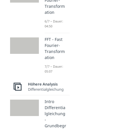
Fourier-
Transform
ation
6/7 – Dauer:
04:50
FFT - Fast
Fourier-
Transform
ation
7/7 – Dauer:
05:07
Höhere Analysis
Differentialgleichung
Intro
Differentia
lgleichung
-
Grundbegr