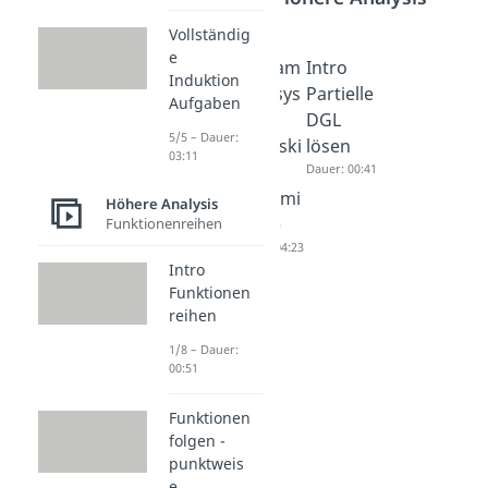
Vollständig
e
Transfor
Fundam
Intro
Induktion
mation
entalsys
Partielle
Aufgaben
in
tem -
DGL
5/5 – Dauer:
System
Wronski
lösen
03:11
1.
-
Dauer: 00:41
Ordnun
Determi
Höhere Analysis
g
nante
Funktionenreihen
Dauer: 03:29
Dauer: 04:23
Intro
Funktionen
reihen
1/8 – Dauer:
00:51
Funktionen
folgen -
punktweis
e