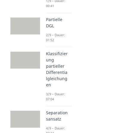
1/9 – Dauer:
00:41
Partielle
DGL
2/9 – Dauer:
01:52
Klassifizier
ung
partieller
Differentia
lgleichung
en
3/9 – Dauer:
07:04
Separation
sansatz
4/9 – Dauer: