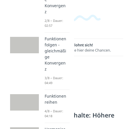
Konvergen
z
2/8 – Dauer:
02:57
Funktionen
folgen -
Lernen lohnt sich!
Entdecke hier deine Chancen.
gleichmäßi
ge
Konvergen
z
3/8 – Dauer:
04:49
Funktionen
reihen
4/8 – Dauer:
Weitere Inhalte: Höhere
04:18
Analysis