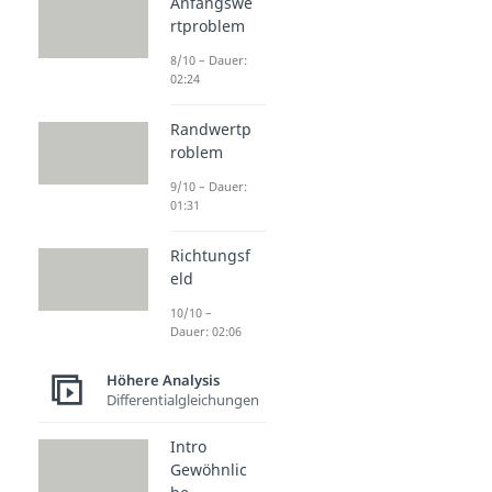
Anfangswe
rtproblem
8/10 – Dauer:
02:24
Randwertp
roblem
9/10 – Dauer:
01:31
Richtungsf
eld
10/10 –
Dauer: 02:06
Höhere Analysis
Differentialgleichungen
Intro
Gewöhnlic