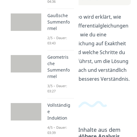
04:36
Gaußsche
In diesem Video wird erklärt, wie
Summenfo
man exakte Differentialgleichungen
rmel
löst. Du lernst, wie du eine
2/5 – Dauer:
Differentialgleichung auf Exaktheit
03:43
überprüfst und welche Schritte du
Geometris
danach durchführst, um die Lösung
che
zu finden. Einfach und verständlich
Summenfo
rmel
erklärt für ein besseres Verständnis.
3/5 – Dauer:
03:27
Vollständig
e
Induktion
4/5 – Dauer:
Beliebte Inhalte aus dem
03:39
Bereich
Höhere Analysis