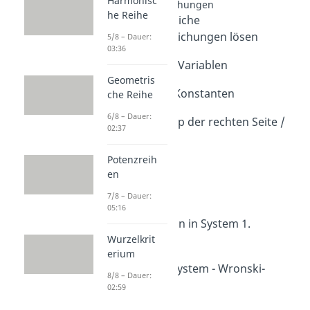
Harmonisc
Differentialgleichungen
he Reihe
Intro Gewöhnliche
Differentialgleichungen lösen
5/8 – Dauer:
03:36
Dauer: 00:52
Trennung der Variablen
Geometris
Dauer: 03:38
Variation der Konstanten
che Reihe
Dauer: 04:30
6/8 – Dauer:
Ansatz vom Typ der rechten Seite /
02:37
Störfunktion
Dauer: 06:31
Potenzreih
Bernoulli DGL
en
Dauer: 03:30
Exakte DGL
7/8 – Dauer:
05:16
Dauer: 07:02
Transformation in System 1.
Ordnung
Wurzelkrit
erium
Dauer: 03:29
Fundamentalsystem - Wronski-
8/8 – Dauer:
Determinante
02:59
Dauer: 04:23