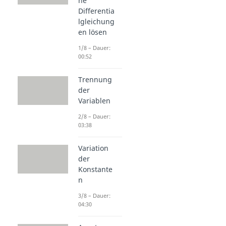
he
Differentia
lgleichung
en lösen
1/8 – Dauer:
00:52
Trennung
der
Variablen
2/8 – Dauer:
03:38
Variation
der
Konstante
n
3/8 – Dauer:
04:30