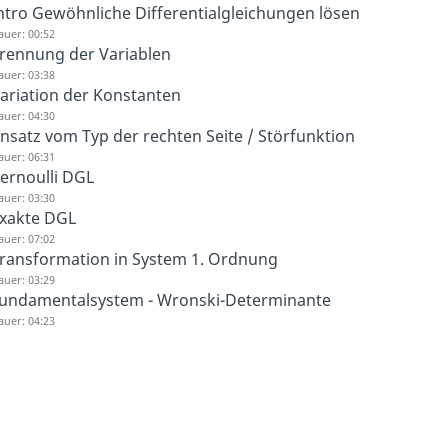
ntro Gewöhnliche Differentialgleichungen lösen
auer: 00:52
rennung der Variablen
auer: 03:38
ariation der Konstanten
auer: 04:30
nsatz vom Typ der rechten Seite / Störfunktion
auer: 06:31
ernoulli DGL
auer: 03:30
xakte DGL
auer: 07:02
ransformation in System 1. Ordnung
auer: 03:29
undamentalsystem - Wronski-Determinante
auer: 04:23