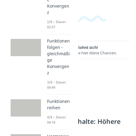
Konvergen
z
2/8 – Dauer:
02:57
Funktionen
folgen -
Lernen lohnt sich!
Entdecke hier deine Chancen.
gleichmäßi
ge
Konvergen
z
3/8 – Dauer:
04:49
Funktionen
reihen
4/8 – Dauer:
Weitere Inhalte: Höhere
04:18
Analysis