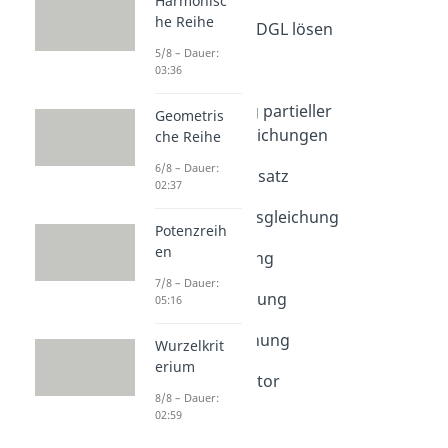
Harmonisc
Partielle DGL
he Reihe
Intro Partielle DGL lösen
Dauer: 00:41
5/8 – Dauer:
Partielle DGL
03:36
Dauer: 01:52
Klassifizierung partieller
Geometris
Differentialgleichungen
che Reihe
Dauer: 07:04
6/8 – Dauer:
Separationsansatz
02:37
Dauer: 02:34
Wärmeleitungsgleichung
Potenzreih
Dauer: 04:26
en
Wellengleichung
Dauer: 03:54
7/8 – Dauer:
Laplace-Gleichung
05:16
Dauer: 03:42
Poisson-Gleichung
Wurzelkrit
Dauer: 04:17
erium
Laplace Operator
8/8 – Dauer:
Dauer: 04:28
02:59