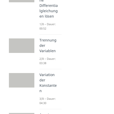
he
Differentia
lgleichung
en lösen
1/8 – Dauer:
00:52
Trennung
der
Variablen
2/8 – Dauer:
03:38
Variation
der
Konstante
n
3/8 – Dauer:
04:30