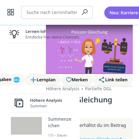
Suche
Neu: Karriere
Lernen lohnt sich!
Entdecke hier deine Chancen.
gaben
Lernplan
Merken
Link teilen
NEU
Höhere Analysis
Partielle DGL
Poisson Gleichung
Höhere Analysis
Summen
(Video)
Summenze
Weitere Infos erhältst du im Beitrag
ichen
zum Video
1/5 – Dauer: