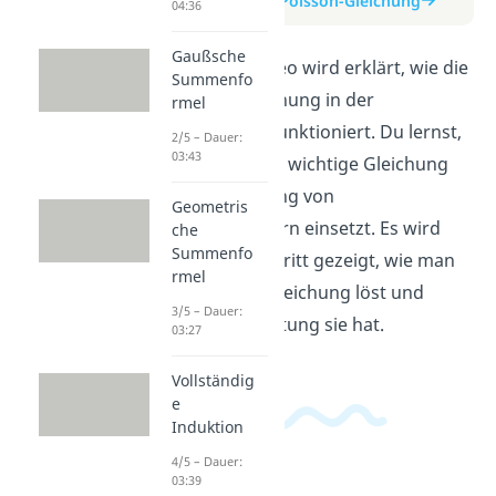
zum Beitrag: Poisson-Gleichung
04:36
Gaußsche
In diesem Video wird erklärt, wie die
Summenfo
Poisson-Gleichung in der
rmel
Mathematik funktioniert. Du lernst,
2/5 – Dauer:
03:43
wie man diese wichtige Gleichung
zur Berechnung von
Geometris
Potentialfeldern einsetzt. Es wird
che
Summenfo
Schritt für Schritt gezeigt, wie man
rmel
die Poisson-Gleichung löst und
3/5 – Dauer:
welche Bedeutung sie hat.
03:27
Vollständig
e
Induktion
4/5 – Dauer:
03:39