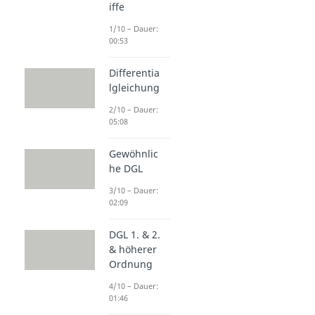
iffe
1/10 – Dauer:
00:53
Differentia
lgleichung
2/10 – Dauer:
05:08
Gewöhnlic
he DGL
3/10 – Dauer:
02:09
DGL 1. & 2.
& höherer
Ordnung
4/10 – Dauer:
01:46