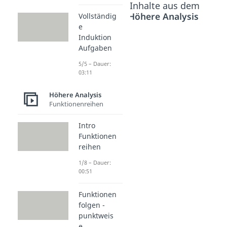
Beliebte Inhalte aus dem
Bereich
Höhere Analysis
Vollständig
e
Induktion
Aufgaben
Laplace
Operato
5/5 – Dauer:
r
03:11
Dauer: 04:28
Höhere Analysis
Funktionenreihen
Intro
Funktionen
reihen
1/8 – Dauer:
00:51
Funktionen
folgen -
punktweis
e