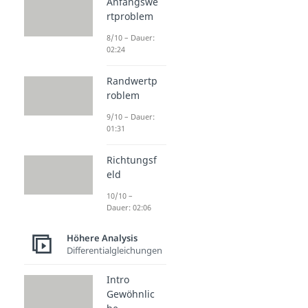
Anfangswe
rtproblem
8/10 – Dauer:
02:24
Randwertp
roblem
9/10 – Dauer:
01:31
Richtungsf
eld
10/10 –
Dauer: 02:06
Höhere Analysis
Differentialgleichungen
Intro
Gewöhnlic