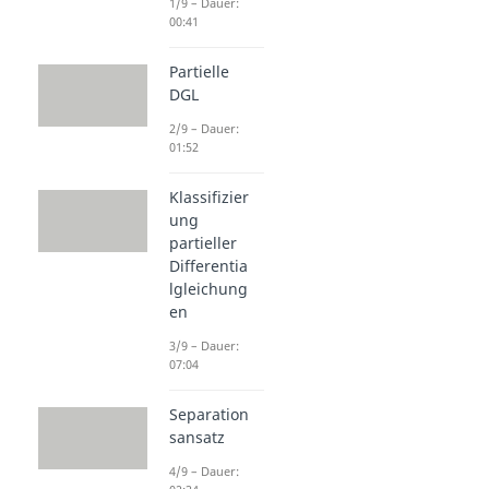
1/9 – Dauer:
00:41
Partielle
DGL
2/9 – Dauer:
01:52
Klassifizier
ung
partieller
Differentia
lgleichung
en
3/9 – Dauer:
07:04
Separation
sansatz
4/9 – Dauer: