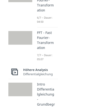
Fourier-
Transform
ation
6/7 – Dauer:
04:50
FFT - Fast
Fourier-
Transform
ation
7/7 – Dauer:
05:07
Höhere Analysis
Differentialgleichung
Intro
Differentia
lgleichung
-
Grundbegr