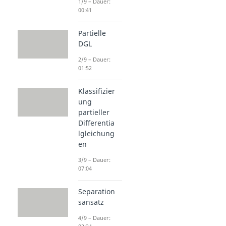
1/9 – Dauer:
00:41
Partielle
DGL
2/9 – Dauer:
01:52
Klassifizier
ung
partieller
Differentia
lgleichung
en
3/9 – Dauer:
07:04
Separation
sansatz
4/9 – Dauer: