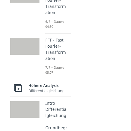
Fourier-
Transform
ation
6/7 – Dauer:
04:50
FFT - Fast
Fourier-
Transform
ation
7/7 – Dauer:
05:07
Höhere Analysis
Differentialgleichung
Intro
Differentia
lgleichung
-
Grundbegr