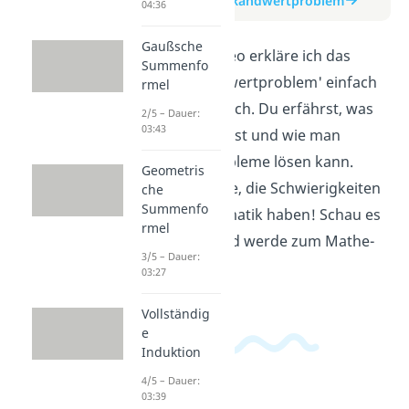
zum Beitrag: Randwertproblem
04:36
Gaußsche
In diesem Video erkläre ich das
Summenfo
Thema 'Randwertproblem' einfach
rmel
und verständlich. Du erfährst, was
2/5 – Dauer:
03:43
ein Randwert ist und wie man
Randwertprobleme lösen kann.
Geometris
Perfekt für alle, die Schwierigkeiten
che
Summenfo
in der Mathematik haben! Schau es
rmel
dir jetzt an und werde zum Mathe-
3/5 – Dauer:
Profi.
03:27
Vollständig
e
Induktion
4/5 – Dauer:
03:39