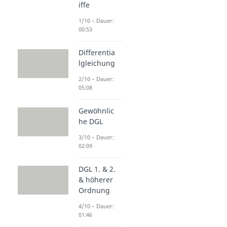
iffe
1/10 – Dauer:
00:53
Differentia
lgleichung
2/10 – Dauer:
05:08
Gewöhnlic
he DGL
3/10 – Dauer:
02:09
DGL 1. & 2.
& höherer
Ordnung
4/10 – Dauer:
01:46