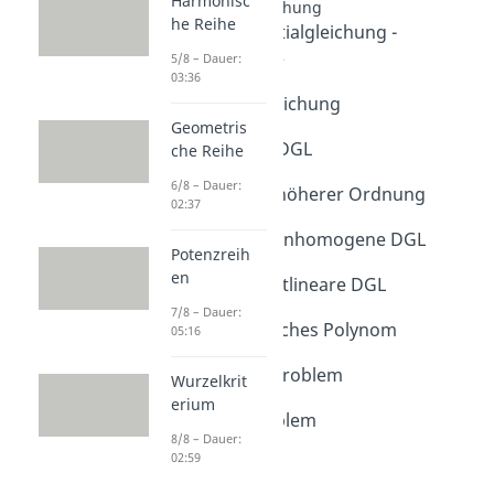
Harmonisc
Differentialgleichung
he Reihe
Intro Differentialgleichung -
Grundbegriffe
5/8 – Dauer:
03:36
Dauer: 00:53
Differentialgleichung
Geometris
Dauer: 05:08
Gewöhnliche DGL
che Reihe
Dauer: 02:09
6/8 – Dauer:
DGL 1. & 2. & höherer Ordnung
02:37
Dauer: 01:46
Homogene & inhomogene DGL
Potenzreih
Dauer: 02:24
en
Lineare & nichtlineare DGL
Dauer: 01:44
7/8 – Dauer:
Charakteristisches Polynom
05:16
Dauer: 06:18
Anfangswertproblem
Wurzelkrit
Dauer: 02:24
erium
Randwertproblem
8/8 – Dauer:
Dauer: 01:31
02:59
Richtungsfeld
Dauer: 02:06