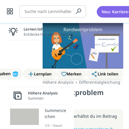
Suche
Neu: Karriere
Lernen lohnt sich!
Entdecke hier deine Chancen.
gaben
Lernplan
Merken
Link teilen
NEU
Höhere Analysis
Differentialgleichung
Randwertproblem
Höhere Analysis
Summen
(Video)
Summenze
Weitere Infos erhältst du im Beitrag
ichen
zum Video
1/5 – Dauer: