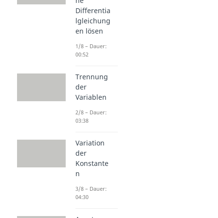
he
Differentia
lgleichung
en lösen
1/8 – Dauer:
00:52
Trennung
der
Variablen
2/8 – Dauer:
03:38
Variation
der
Konstante
n
3/8 – Dauer:
04:30