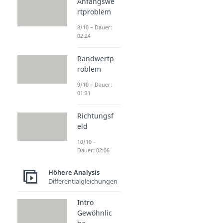
Anfangswe
rtproblem
8/10 – Dauer:
02:24
Randwertp
roblem
9/10 – Dauer:
01:31
Richtungsf
eld
10/10 –
Dauer: 02:06
Höhere Analysis
Differentialgleichungen
Intro
Gewöhnlic