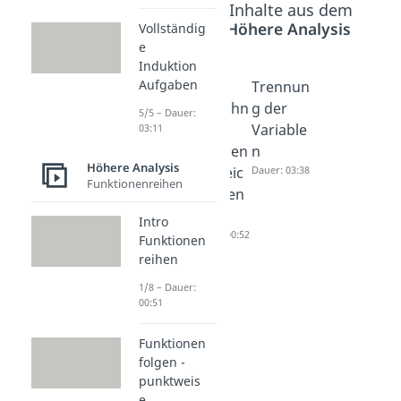
Beliebte Inhalte aus dem
Bereich
Höhere Analysis
Vollständig
e
Induktion
Aufgaben
Richtun
Intro
Trennun
gsfeld
Gewöhn
g der
5/5 – Dauer:
Dauer: 02:06
liche
Variable
03:11
Differen
n
Höhere Analysis
tialgleic
Dauer: 03:38
Funktionenreihen
hungen
lösen
Intro
Dauer: 00:52
Funktionen
reihen
1/8 – Dauer:
00:51
Funktionen
folgen -
punktweis
e