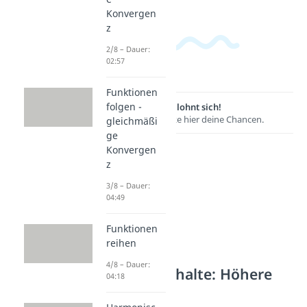
Konvergen
z
2/8 – Dauer:
02:57
Funktionen
folgen -
Lernen lohnt sich!
Entdecke hier deine Chancen.
gleichmäßi
ge
Konvergen
z
3/8 – Dauer:
04:49
Funktionen
reihen
4/8 – Dauer:
Weitere Inhalte: Höhere
04:18
Analysis