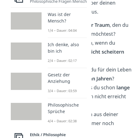
Philosophische Fragen Mensch
findest du genau das über deinen
Gesprächspartner heraus.
Was ist der
Mensch?
Was ist dein
größter Traum
, den du
1/4 – Dauer: 04:04
noch verwirklichen möchtest?
Was würdest du tun, wenn du
Ich denke, also
bin ich
wüsstest, dass du
nicht scheitern
kannst?
2/4 – Dauer: 02:17
Welche Vision hast du für dein Leben
Gesetz der
in den nächsten
zehn Jahren
?
Anziehung
Gibt es ein Ziel, dass du schon
lange
3/4 – Dauer: 03:59
verfolgst
, aber noch nicht erreicht
hast?
Philosophische
Sprüche
Gibt es einen Traum aus deiner
4/4 – Dauer: 02:38
Kindheit
, den du immer noch
verfolgst?
Ethik / Philosophie