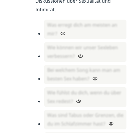
Diskussionen über Sexualität und
Intimität.
Was erregt dich am meisten an
mir?
Wie können wir unser Sexleben
verbessern?
Bei welchem Song kann man am
besten Sex haben?
Wie fühlst du dich, wenn du über
Sex redest?
Was sind Tabus oder Grenzen, die
du im Schlafzimmer hast?