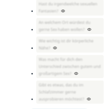
Hast du irgendwelche sexuellen
Fantasien?
An welchem Ort würdest du
gerne Sex haben wollen?
Wie wichtig ist dir körperliche
Nähe?
Was macht für dich den
Unterschied zwischen gutem und
großartigem Sex?
Gibt es etwas, das du im
Schlafzimmer gerne
ausprobieren möchtest?