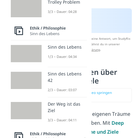
Trolley Problem
3/3 – Dauer: 04:28
Ethik / Philosophie
Sinn des Lebens
Nach Beantwortung speichern wir deine Antwort, um Studyflix
zu verbessern. Mehr dazu erfährst du in unserer
Sinn des Lebens
Datenschutzerklärung
.
1/3 – Dauer: 04:34
Deep Talk Fragen über
Sinn des Lebens
Träume und Ziele
42
2/3 – Dauer: 03:07
zur Stelle im Video springen
(00:40)
Der Weg ist das
Ziel
Jeder Mensch hat seine eigenen Träume
3/3 – Dauer: 04:11
und Ziele, die ihn antreiben. Mit
Deep
Talk Fragen über Träume und Ziele
Ethik / Philosophie