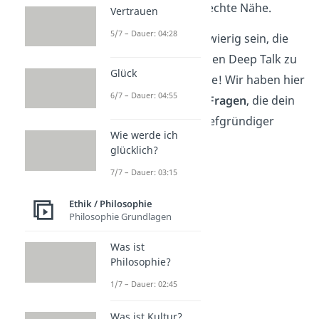
schafft Vertrauen und echte Nähe.
Vertrauen
5/7 – Dauer: 04:28
Manchmal kann es schwierig sein, die
richtigen Fragen für einen Deep Talk zu
Glück
finden. Aber keine Sorge! Wir haben hier
6/7 – Dauer: 04:55
für dich
100 Deep Talk Fragen
, die dein
Gespräch um einiges tiefgründiger
Wie werde ich
machen.
glücklich?
7/7 – Dauer: 03:15
Ethik / Philosophie
Philosophie Grundlagen
Was ist
Philosophie?
1/7 – Dauer: 02:45
Was ist Kultur?