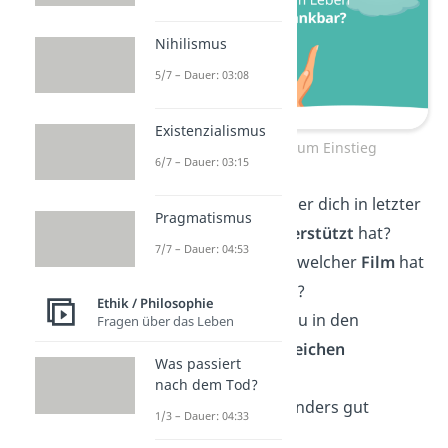
Nihilismus
5/7 – Dauer: 03:08
Existenzialismus
Deep Talk Fragen zum Einstieg
6/7 – Dauer: 03:15
Gibt es jemanden, der dich in letzter
Pragmatismus
Zeit besonders
unterstützt
hat?
7/7 – Dauer: 04:53
Welches
Buch
oder welcher
Film
hat
dich zuletzt berührt?
Ethik / Philosophie
Gibt es etwas, das du in den
Fragen über das Leben
nächsten Tagen
erreichen
Was passiert
möchtest?
nach dem Tod?
Was lässt dich besonders gut
1/3 – Dauer: 04:33
entspannen
?