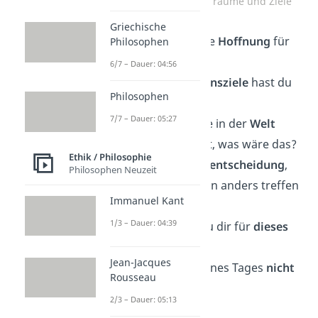
Deep Talk Fragen über Träume und Ziele
Griechische
Was ist deine größte
Hoffnung
für
Philosophen
die Zukunft?
6/7 – Dauer: 04:56
Welche deiner
Lebensziele
hast du
Philosophen
bereits erreicht?
7/7 – Dauer: 05:27
Wenn du eine Sache in der
Welt
verändern
könntest, was wäre das?
Ethik / Philosophie
Gibt es eine
Lebensentscheidung
,
Philosophen Neuzeit
die du im Nachhinein anders treffen
Immanuel Kant
würdest?
1/3 – Dauer: 04:39
Welches Ziel hast du dir für
dieses
Jahr
gesetzt?
Jean-Jacques
Was möchtest du eines Tages
nicht
Rousseau
erreichen
?
2/3 – Dauer: 05:13