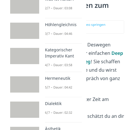
Deep Talk Fragen zum
2/7 – Dauer: 03:08
Einstieg
Höhlengleichnis
zur Stelle im Video springen
(00:14)
3/7 – Dauer: 04:46
Aller Anfang ist schwer. Deswegen
Kategorischer
starte doch mit ein paar einfachen
Deep
Imperativ Kant
Talk Fragen zum Einstieg
! Sie schaffen
4/7 – Dauer: 03:58
die richtige Atmosphäre und du wirst
sehen, wie sich das Gespräch von ganz
Hermeneutik
allein entwickelt.
5/7 – Dauer: 04:42
Was hat dich in letzter Zeit am
Dialektik
meisten
inspiriert
?
6/7 – Dauer: 02:32
Welche
Eigenschaft
schätzt du an dir
selbst am meisten?
Ästhetik