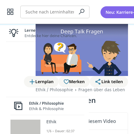
Suche
Neu: Karriere
Lernen lohnt sich!
Entdecke hier deine Chancen.
Lernplan
Merken
Link teilen
Ethik / Philosophie
Fragen über das Leben
Deep Talk Fragen
Ethik / Philosophie
Ethik & Philosophie
Wichtige Inhalte in diesem Video
Ethik
1/6 – Dauer: 02:37