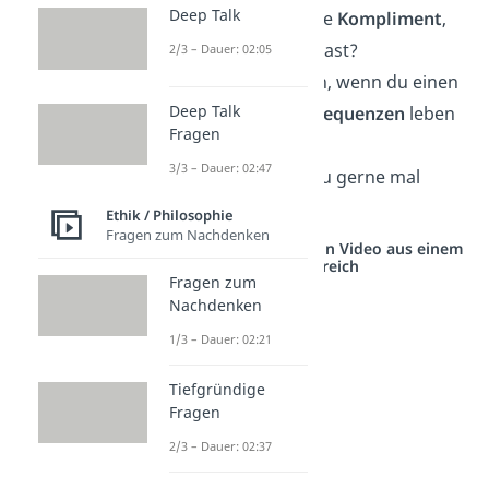
Deep Talk
Was ist das schönste
Kompliment
,
das du je erhalten hast?
2/3 – Dauer: 02:05
Was würdest du tun, wenn du einen
Deep Talk
Tag lang
ohne Konsequenzen
leben
Fragen
könntest?
3/3 – Dauer: 02:47
Mit wem würdest du gerne mal
Körper tauschen
?
Ethik / Philosophie
Fragen zum Nachdenken
Studyflix vernetzt: Hier ein Video aus einem
anderen Bereich
Fragen zum
Nachdenken
1/3 – Dauer: 02:21
Tiefgründige
Fragen
2/3 – Dauer: 02:37