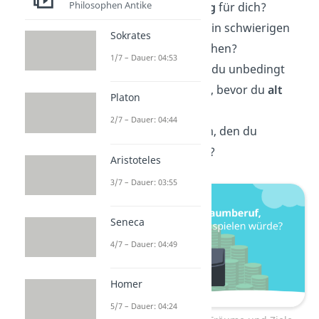
Philosophen Antike
Was bedeutet
Erfolg
für dich?
Was
motiviert
dich in schwierigen
Sokrates
Zeiten weiterzumachen?
1/7 – Dauer: 04:53
Was ist ein Ziel, das du unbedingt
erreichen möchtest, bevor du
alt
Platon
wirst?
2/7 – Dauer: 04:44
Gibt es einen Traum, den du
aufgeben
musstest?
Aristoteles
3/7 – Dauer: 03:55
Seneca
4/7 – Dauer: 04:49
Homer
5/7 – Dauer: 04:24