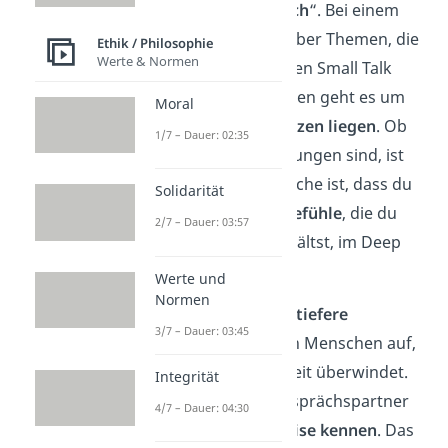
„
tiefgründiges Gespräch
“. Bei einem
Deep Talk sprichst du über Themen, die
Ethik / Philosophie
Werte & Normen
weit über oberflächlichen Small Talk
hinausgehen. Stattdessen geht es um
Moral
Themen, die dir
am Herzen liegen
. Ob
1/7 – Dauer: 02:35
das Sorgen oder Hoffnungen sind, ist
völlig egal. Die Hauptsache ist, dass du
Solidarität
deine
Gedanken und Gefühle
, die du
2/7 – Dauer: 03:57
sonst im Alltag zurückhältst, im Deep
Talk ehrlich teilst.
Werte und
Normen
Dadurch baust du eine
tiefere
3/7 – Dauer: 03:45
Verbindung
zu anderen Menschen auf,
die jede Oberflächlichkeit überwindet.
Integrität
So lernst du deinen Gesprächspartner
4/7 – Dauer: 04:30
auf eine völlig
neue Weise kennen
. Das