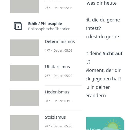
Was war das
Beste
, was dir heute
7/7 – Dauer: 05:08
passiert ist?
Gibt es eine Fähigkeit, die du gerne
Ethik / Philosophie
sofort
meistern
könntest?
Philosophische Theorien
An welchem
Ort
würdest du gerne
Determinismus
wohnen wollen?
1/7 – Dauer: 05:09
Welches Ereignis hat deine
Sicht auf
das Leben
verändert?
Utilitarismus
Was war der letzte Moment, der dir
2/7 – Dauer: 05:20
das
Gefühl von Glück
gegeben hat?
Gibt es etwas, das du in deiner
Hedonismus
Umgebung
gerne verändern
3/7 – Dauer: 03:15
würdest?
Stoizismus
4/7 – Dauer: 05:30