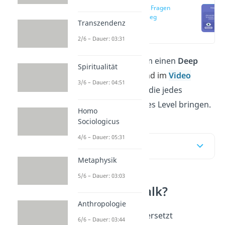
Deep Talk Fragen
zum Einstieg
Transzendenz
(00:14)
2/6 – Dauer: 03:31
Du brauchst
Fragen
, um einen
Deep
Spiritualität
Talk
zu starten? Hier
und im
Video
3/6 – Dauer: 04:51
findest du 100 Fragen, die jedes
Gespräch auf ein tieferes Level bringen.
Homo
Sociologicus
4/6 – Dauer: 05:31
Inhaltsübersicht
Metaphysik
5/6 – Dauer: 03:03
Was ist Deep Talk?
Anthropologie
Deep Talk
bedeutet übersetzt
6/6 – Dauer: 03:44