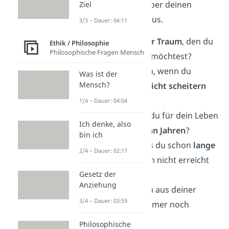
findest du genau das über deinen
Ziel
Gesprächspartner heraus.
3/3 – Dauer: 04:11
Was ist dein
größter Traum
, den du
Ethik / Philosophie
Philosophische Fragen Mensch
noch verwirklichen möchtest?
Was würdest du tun, wenn du
Was ist der
Mensch?
wüsstest, dass du
nicht scheitern
kannst?
1/4 – Dauer: 04:04
Welche Vision hast du für dein Leben
Ich denke, also
in den nächsten
zehn Jahren
?
bin ich
Gibt es ein Ziel, dass du schon
lange
2/4 – Dauer: 02:17
verfolgst
, aber noch nicht erreicht
hast?
Gesetz der
Anziehung
Gibt es einen Traum aus deiner
3/4 – Dauer: 03:59
Kindheit
, den du immer noch
verfolgst?
Philosophische