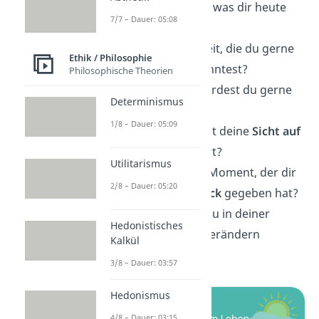
Was war das
Beste
, was dir heute
7/7 – Dauer: 05:08
passiert ist?
Gibt es eine Fähigkeit, die du gerne
Ethik / Philosophie
sofort
meistern
könntest?
Philosophische Theorien
An welchem
Ort
würdest du gerne
Determinismus
wohnen wollen?
1/8 – Dauer: 05:09
Welches Ereignis hat deine
Sicht auf
das Leben
verändert?
Utilitarismus
Was war der letzte Moment, der dir
2/8 – Dauer: 05:20
das
Gefühl von Glück
gegeben hat?
Gibt es etwas, das du in deiner
Hedonistisches
Umgebung
gerne verändern
Kalkül
würdest?
3/8 – Dauer: 03:57
Hedonismus
4/8 – Dauer: 03:15