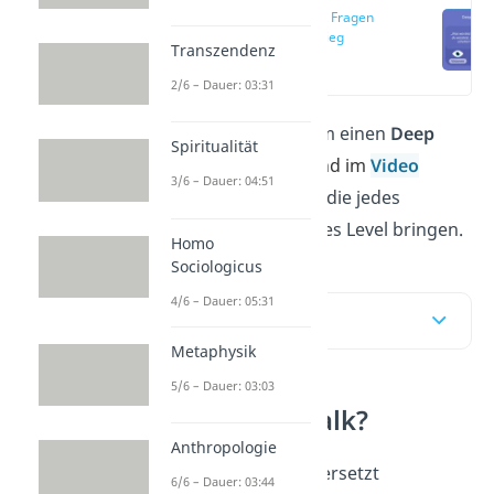
Deep Talk Fragen
zum Einstieg
Transzendenz
(00:14)
2/6 – Dauer: 03:31
Du brauchst
Fragen
, um einen
Deep
Spiritualität
Talk
zu starten? Hier
und im
Video
3/6 – Dauer: 04:51
findest du 100 Fragen, die jedes
Gespräch auf ein tieferes Level bringen.
Homo
Sociologicus
4/6 – Dauer: 05:31
Inhaltsübersicht
Metaphysik
5/6 – Dauer: 03:03
Was ist Deep Talk?
Anthropologie
Deep Talk
bedeutet übersetzt
6/6 – Dauer: 03:44