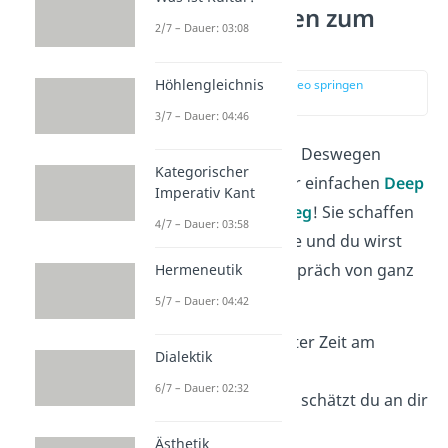
Deep Talk Fragen zum
2/7 – Dauer: 03:08
Einstieg
Höhlengleichnis
zur Stelle im Video springen
(00:14)
3/7 – Dauer: 04:46
Aller Anfang ist schwer. Deswegen
Kategorischer
starte doch mit ein paar einfachen
Deep
Imperativ Kant
Talk Fragen zum Einstieg
! Sie schaffen
4/7 – Dauer: 03:58
die richtige Atmosphäre und du wirst
sehen, wie sich das Gespräch von ganz
Hermeneutik
allein entwickelt.
5/7 – Dauer: 04:42
Was hat dich in letzter Zeit am
Dialektik
meisten
inspiriert
?
6/7 – Dauer: 02:32
Welche
Eigenschaft
schätzt du an dir
selbst am meisten?
Ästhetik