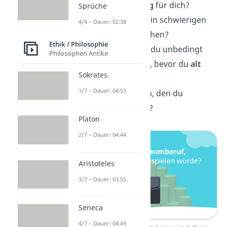
Was bedeutet
Erfolg
für dich?
Sprüche
Was
motiviert
dich in schwierigen
4/4 – Dauer: 02:38
Zeiten weiterzumachen?
Ethik / Philosophie
Was ist ein Ziel, das du unbedingt
Philosophen Antike
erreichen möchtest, bevor du
alt
Sokrates
wirst?
1/7 – Dauer: 04:53
Gibt es einen Traum, den du
aufgeben
musstest?
Platon
2/7 – Dauer: 04:44
Aristoteles
3/7 – Dauer: 03:55
Seneca
4/7 – Dauer: 04:49