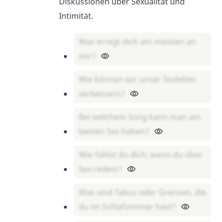
Diskussionen über Sexualität und
Intimität.
Was erregt dich am meisten an
mir?
Wie können wir unser Sexleben
verbessern?
Bei welchem Song kann man am
besten Sex haben?
Wie fühlst du dich, wenn du über
Sex redest?
Was sind Tabus oder Grenzen, die
du im Schlafzimmer hast?