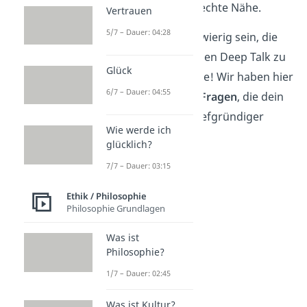
schafft Vertrauen und echte Nähe.
Vertrauen
5/7 – Dauer: 04:28
Manchmal kann es schwierig sein, die
richtigen Fragen für einen Deep Talk zu
Glück
finden. Aber keine Sorge! Wir haben hier
6/7 – Dauer: 04:55
für dich
100 Deep Talk Fragen
, die dein
Gespräch um einiges tiefgründiger
Wie werde ich
machen.
glücklich?
7/7 – Dauer: 03:15
Ethik / Philosophie
Philosophie Grundlagen
Was ist
Philosophie?
1/7 – Dauer: 02:45
Was ist Kultur?