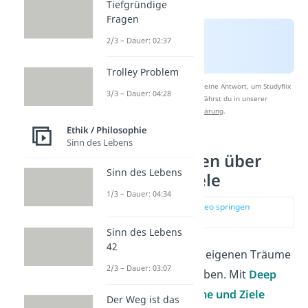
Tiefgründige
Fragen
2/3 – Dauer: 02:37
Trolley Problem
Nach Beantwortung speichern wir deine Antwort, um Studyflix
3/3 – Dauer: 04:28
zu verbessern. Mehr dazu erfährst du in unserer
Datenschutzerklärung
.
Ethik / Philosophie
Sinn des Lebens
Deep Talk Fragen über
Sinn des Lebens
Träume und Ziele
1/3 – Dauer: 04:34
zur Stelle im Video springen
(00:40)
Sinn des Lebens
42
Jeder Mensch hat seine eigenen Träume
2/3 – Dauer: 03:07
und Ziele, die ihn antreiben. Mit
Deep
Talk Fragen über Träume und Ziele
Der Weg ist das