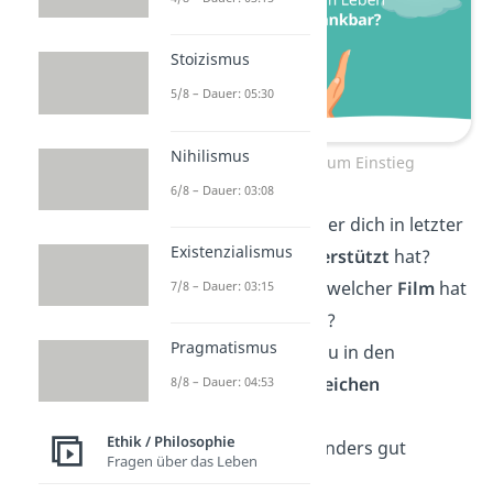
Stoizismus
5/8 – Dauer: 05:30
Nihilismus
Deep Talk Fragen zum Einstieg
6/8 – Dauer: 03:08
Gibt es jemanden, der dich in letzter
Existenzialismus
Zeit besonders
unterstützt
hat?
Welches
Buch
oder welcher
Film
hat
7/8 – Dauer: 03:15
dich zuletzt berührt?
Pragmatismus
Gibt es etwas, das du in den
nächsten Tagen
erreichen
8/8 – Dauer: 04:53
möchtest?
Ethik / Philosophie
Was lässt dich besonders gut
Fragen über das Leben
entspannen
?