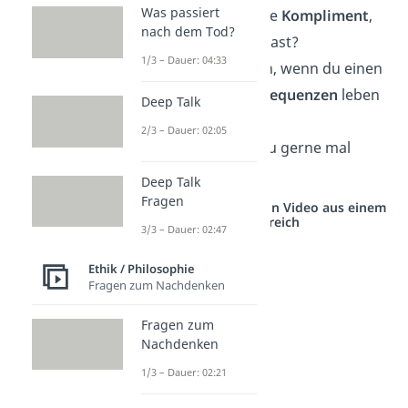
Was passiert
Was ist das schönste
Kompliment
,
nach dem Tod?
das du je erhalten hast?
1/3 – Dauer: 04:33
Was würdest du tun, wenn du einen
Tag lang
ohne Konsequenzen
leben
Deep Talk
könntest?
2/3 – Dauer: 02:05
Mit wem würdest du gerne mal
Körper tauschen
?
Deep Talk
Fragen
Studyflix vernetzt: Hier ein Video aus einem
anderen Bereich
3/3 – Dauer: 02:47
Ethik / Philosophie
Fragen zum Nachdenken
Fragen zum
Nachdenken
1/3 – Dauer: 02:21