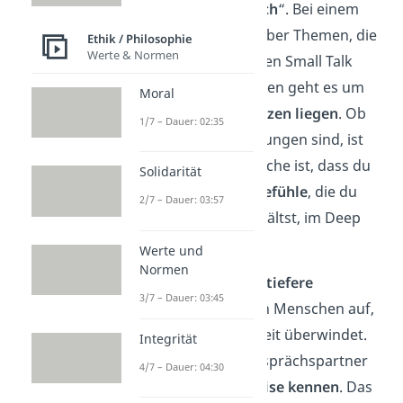
„
tiefgründiges Gespräch
“. Bei einem
Deep Talk sprichst du über Themen, die
Ethik / Philosophie
Werte & Normen
weit über oberflächlichen Small Talk
hinausgehen. Stattdessen geht es um
Moral
Themen, die dir
am Herzen liegen
. Ob
1/7 – Dauer: 02:35
das Sorgen oder Hoffnungen sind, ist
völlig egal. Die Hauptsache ist, dass du
Solidarität
deine
Gedanken und Gefühle
, die du
2/7 – Dauer: 03:57
sonst im Alltag zurückhältst, im Deep
Talk ehrlich teilst.
Werte und
Normen
Dadurch baust du eine
tiefere
3/7 – Dauer: 03:45
Verbindung
zu anderen Menschen auf,
die jede Oberflächlichkeit überwindet.
Integrität
So lernst du deinen Gesprächspartner
4/7 – Dauer: 04:30
auf eine völlig
neue Weise kennen
. Das