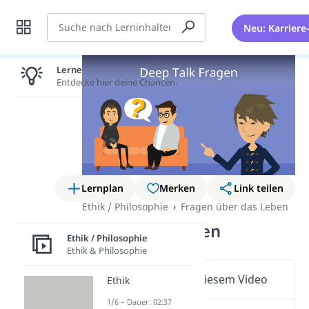
Suche
Neu: Karriere
Lernen lohnt sich!
Entdecke hier deine Chancen.
Lernplan
Merken
Link teilen
Ethik / Philosophie
Fragen über das Leben
Deep Talk Fragen
Ethik / Philosophie
Ethik & Philosophie
Wichtige Inhalte in diesem Video
Ethik
1/6 – Dauer: 02:37