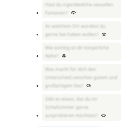
Hast du irgendwelche sexuellen
Fantasien?
An welchem Ort würdest du
gerne Sex haben wollen?
Wie wichtig ist dir körperliche
Nähe?
Was macht für dich den
Unterschied zwischen gutem und
großartigem Sex?
Gibt es etwas, das du im
Schlafzimmer gerne
ausprobieren möchtest?