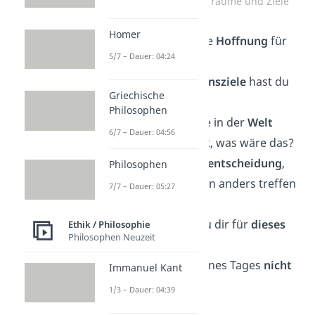
Deep Talk Fragen über Träume und Ziele
Homer
Was ist deine größte
Hoffnung
für
5/7 – Dauer: 04:24
die Zukunft?
Welche deiner
Lebensziele
hast du
Griechische
bereits erreicht?
Philosophen
Wenn du eine Sache in der
Welt
6/7 – Dauer: 04:56
verändern
könntest, was wäre das?
Gibt es eine
Lebensentscheidung
,
Philosophen
die du im Nachhinein anders treffen
7/7 – Dauer: 05:27
würdest?
Welches Ziel hast du dir für
dieses
Ethik / Philosophie
Philosophen Neuzeit
Jahr
gesetzt?
Was möchtest du eines Tages
nicht
Immanuel Kant
erreichen
?
1/3 – Dauer: 04:39