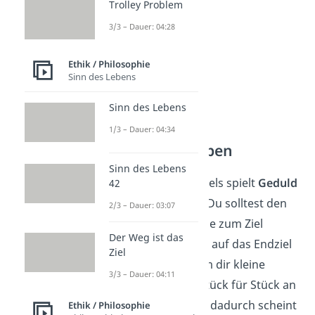
Trolley Problem
3/3 – Dauer: 04:28
Ethik / Philosophie
Sinn des Lebens
Sinn des Lebens
1/3 – Dauer: 04:34
1. Schritt — Etappen
Sinn des Lebens
Beim Verfolgen eines Ziels spielt
Geduld
42
eine wesentliche Rolle. Du solltest den
2/3 – Dauer: 03:07
Fortschritt
auf der Reise zum Ziel
Der Weg ist das
schätzen, statt dich nur auf das Endziel
Ziel
zu konzentrieren. Nimm dir kleine
3/3 – Dauer: 04:11
Etappen
vor, die dich Stück für Stück an
dein Ziel bringen. Denn dadurch scheint
Ethik / Philosophie