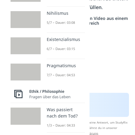
Wähle Ziele, die dich
erfüllen
.
Nihilismus
Studyflix vernetzt: Hier ein Video aus einem
5/7 – Dauer: 03:08
anderen Bereich
Existenzialismus
6/7 – Dauer: 03:15
Pragmatismus
7/7 – Dauer: 04:53
Ethik / Philosophie
Fragen über das Leben
Was passiert
nach dem Tod?
Nach Beantwortung speichern wir deine Antwort, um Studyflix
1/3 – Dauer: 04:33
zu verbessern. Mehr dazu erfährst du in unserer
Datenschutzerklärung
.