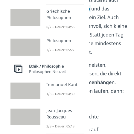
dein
Selbstbewusstsein
und das
Griechische
Vertrauen in dich und dein Ziel. Auch
Philosophen
hier ist es manchmal sinnvoll, sich kleine
6/7 – Dauer: 04:56
Etappen vorzunehmen. Statt jeden Tag
Philosophen
Essen zu bestellen, koche mindestens
7/7 – Dauer: 05:27
jeden zweiten Tag selbst.
Es bringt natürlich am meisten,
Ethik / Philosophie
Philosophen Neuzeit
Gewohnheiten anzupassen, die direkt
mit deinem
Ziel zusammenhängen
.
Immanuel Kant
Willst du einen Marathon laufen, dann:
1/3 – Dauer: 04:39
✓
trink weniger Alkohol
Jean-Jacques
✓
vermeide fettige Gerichte
Rousseau
2/3 – Dauer: 05:13
✓
hör mit dem Rauchen auf