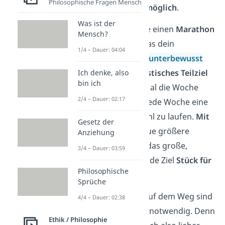
Philosophische Fragen Mensch
das Ziel
nicht mehr unmöglich
.
Was ist der
Wenn du beispielsweise einen
Marathon
Mensch?
laufen willst, dann ist das dein
1/4 – Dauer: 04:04
großes
Ziel, auf das du
unterbewusst
hinarbeitest. Dein
realistisches Teilziel
Ich denke, also
bin ich
könnte jedoch sein, 3 Mal die Woche
2/4 – Dauer: 02:17
joggen zu gehen oder jede Woche eine
gewisse Kilometeranzahl zu laufen.
Mit
Gesetz der
der Zeit
setzt du dir neue größere
Anziehung
Teilziele
und erreichst das große,
3/4 – Dauer: 03:59
eigentlich überwältigende Ziel
Stück für
Philosophische
Stück
.
Sprüche
Wichtig:
Rückschläge auf dem Weg sind
4/4 – Dauer: 02:38
völlig normal und auch notwendig. Denn
Ethik / Philosophie