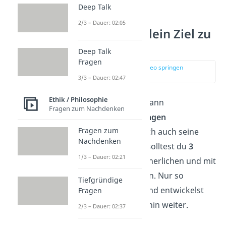
Deep Talk
2/3 – Dauer: 02:05
3 Schritte, um dein Ziel zu
erreichen
Deep Talk
Fragen
zur Stelle im Video springen
(01:18)
3/3 – Dauer: 02:47
Ethik / Philosophie
„Der Weg ist das Ziel“ kann
Fragen zum Nachdenken
verschiedene
Bedeutungen
Fragen zum
haben. Damit der Spruch auch seine
Nachdenken
Wirksamkeit entfaltet, solltest du
3
1/3 – Dauer: 02:21
wichtige
Schritte
verinnerlichen und mit
auf deinen
Weg
nehmen. Nur so
Tiefgründige
erreichst du dein
Ziel
und entwickelst
Fragen
dich auf dem Weg dorthin weiter.
2/3 – Dauer: 02:37