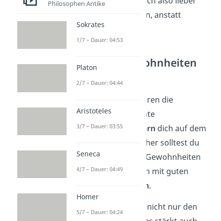
nur so lernst du. Stell dich also lieber
Philosophen Antike
den Herausforderungen, anstatt
Sokrates
aufzugeben.
1/7 – Dauer: 04:53
2. Schritt — Gewohnheiten
Platon
2/7 – Dauer: 04:44
Ähnlich wie die
Etappenziele funktionieren die
Aristoteles
Gewohnheiten
. Schlechte
3/7 – Dauer: 03:55
Gewohnheiten
behindern
dich auf dem
Weg zu deinem Ziel. Daher solltest du
Seneca
schrittweise
schlechte Gewohnheiten
4/7 – Dauer: 04:49
abbauen und am besten mit guten
Gewohnheiten
ersetzen
.
Homer
Dadurch machst du dir nicht nur den
5/7 – Dauer: 04:24
Weg
leichter
, sondern es stärkt auch