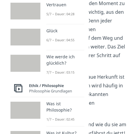
Der Spruch ermutigt, jeden Moment zu
Vertrauen
genießen
. Dabei ist es wichtig, aus den
5/7 – Dauer: 04:28
Erlebnissen zu
lernen
. Denn jeder
Mensch wächst mit seinen
Glück
Herausforderungen
auf dem Weg und
6/7 – Dauer: 04:55
entwickelt sich dadurch weiter. Das Ziel
selbst ist bloß ein weiterer Schritt auf
Wie werde ich
glücklich?
dem langen Weg.
7/7 – Dauer: 03:15
Gut zu wissen:
Die genaue Herkunft ist
unklar, doch der Spruch wird häufig in
Ethik / Philosophie
Philosophie Grundlagen
Verbindung mit dem bekannten
chinesischen Philosophen
Was ist
Philosophie?
Konfuzius
gebracht.
1/7 – Dauer: 02:45
Wie wichtig Ziele sind und wie du sie am
einfachsten
erreichst, erfährst du jetzt!
Was ist Kultur?