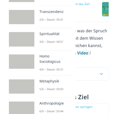
Der Weg ist das Ziel
Transzendenz
(00:15)
2/6 – Dauer: 03:31
„Der Weg ist das Ziel“
– was der Spruch
Spiritualität
bedeutet, und wie du mit dem Wissen
3/6 – Dauer: 04:51
deine eigenen Ziele erreichen kannst,
erfährst du jetzt
und im
Video
!
Homo
Sociologicus
4/6 – Dauer: 05:31
Inhaltsübersicht
Metaphysik
5/6 – Dauer: 03:03
Der Weg ist das Ziel
Anthropologie
zur Stelle im Video springen
(00:15)
6/6 – Dauer: 03:44