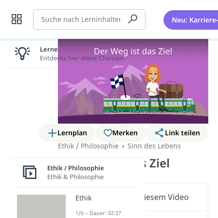
Suche
Neu: Karriere
Lernen lohnt sich!
Entdecke hier deine Chancen.
Lernplan
Merken
Link teilen
Ethik / Philosophie
Sinn des Lebens
Der Weg ist das Ziel
Ethik / Philosophie
Ethik & Philosophie
Wichtige Inhalte in diesem Video
Ethik
1/6 – Dauer: 02:37