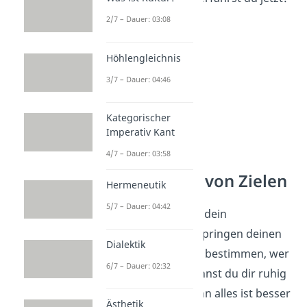
2/7 – Dauer: 03:08
Höhlengleichnis
3/7 – Dauer: 04:46
Kategorischer
Imperativ Kant
4/7 – Dauer: 03:58
Die Bedeutung von Zielen
Hermeneutik
5/7 – Dauer: 04:42
Ziele sind essenziell für dein
Wohlbefinden
. Sie entspringen deinen
Dialektik
tiefsten
Wünschen
und bestimmen, wer
6/7 – Dauer: 02:32
du sein wirst. Dabei kannst du dir ruhig
hohe Ziele
stecken, denn alles ist besser
Ästhetik