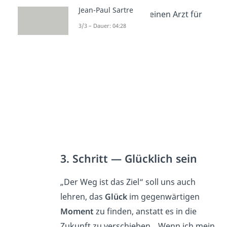
Jean-Paul Sartre
✓
besuche regelmäßig einen Arzt für
3/3 – Dauer: 04:28
Check-ups
3. Schritt — Glücklich sein
„Der Weg ist das Ziel“ soll uns auch
lehren, das
Glück
im gegenwärtigen
Moment
zu finden, anstatt es in die
Zukunft zu verschieben. „Wenn ich mein