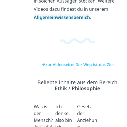
in solchen Aussagen stecken. Weitere
Videos dazu findest du in unserem
Allgemeinwissensbereich
.
zur Videoseite: Der Weg ist das Ziel
Beliebte Inhalte aus dem Bereich
Ethik / Philosophie
Was ist
Ich
Gesetz
der
denke,
der
Mensch?
also bin
Anziehun
Dauer: 04:04
ich
g