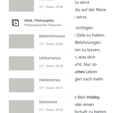
als
kein Ziel
zu haben. Du wirst
7/7 – Dauer: 05:08
außerdem lernen, dass du auf der Reise
aus allen Fehlern lernen wirst.
Ethik / Philosophie
Philosophische Theorien
Dafür ist es wichtig, die richtigen
Beweggründe
für deine Ziele zu haben.
Determinismus
Statt sich von externen Belohnungen
1/7 – Dauer: 05:09
wie
Ruhm
oder
Geld
leiten zu lassen,
solltest du herausfinden, was dich
Utilitarismus
langfristig
glücklich macht. Nur so
2/7 – Dauer: 05:20
kannst du ein
authentisches
Leben
führen und dein Verlangen nach mehr
Hedonismus
stillen.
3/7 – Dauer: 03:15
Versuche beispielsweise dein
Hobby
Stoizismus
zum Beruf
zu machen oder einen
4/7 – Dauer: 05:30
Mehrwert
für die Gesellschaft zu bieten.