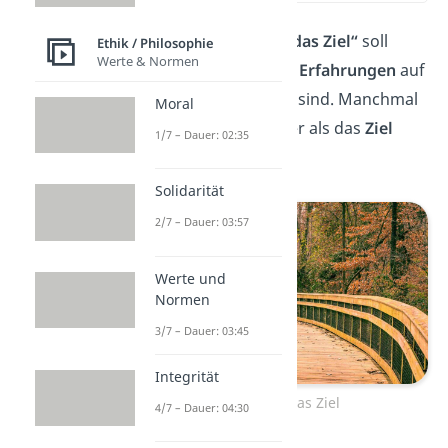
Das Zitat
„Der Weg ist das Ziel“
soll
Ethik / Philosophie
Werte & Normen
zeigen, wie wertvoll die
Erfahrungen
auf
dem Weg zu einem Ziel sind. Manchmal
Moral
sind sie sogar wertvoller als das
Ziel
1/7 – Dauer: 02:35
selbst.
Solidarität
2/7 – Dauer: 03:57
Werte und
Normen
3/7 – Dauer: 03:45
Integrität
Der Weg ist das Ziel
4/7 – Dauer: 04:30