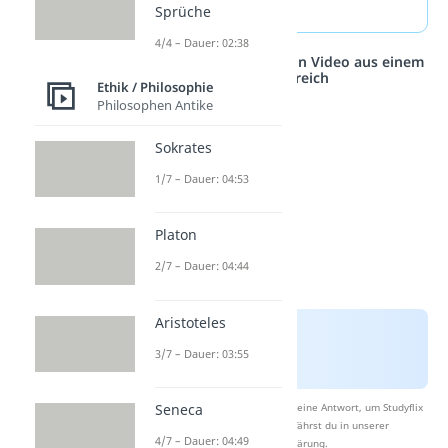
oder
Al-Farabi
.
Sprüche
4/4 – Dauer: 02:38
Studyflix vernetzt: Hier ein Video aus einem
anderen Bereich
Ethik / Philosophie
Philosophen Antike
Sokrates
1/7 – Dauer: 04:53
Platon
2/7 – Dauer: 04:44
Aristoteles
3/7 – Dauer: 03:55
Seneca
Nach Beantwortung speichern wir deine Antwort, um Studyflix
zu verbessern. Mehr dazu erfährst du in unserer
4/7 – Dauer: 04:49
Datenschutzerklärung
.