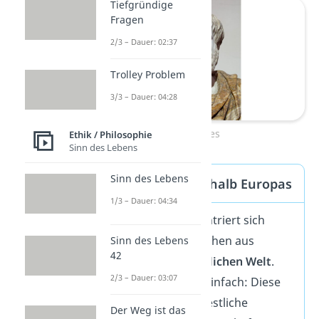
Tiefgründige
Fragen
2/3 – Dauer: 02:37
Trolley Problem
3/3 – Dauer: 04:28
Aristoteles
Ethik / Philosophie
Sinn des Lebens
Sinn des Lebens
Philosophie außerhalb Europas
1/3 – Dauer: 04:34
Unser Beitrag konzentriert sich
bewusst auf Philosophen aus
Sinn des Lebens
42
Europa
und der
westlichen Welt
.
2/3 – Dauer: 03:07
Der Grund dafür ist einfach: Diese
Denker haben das westliche
Der Weg ist das