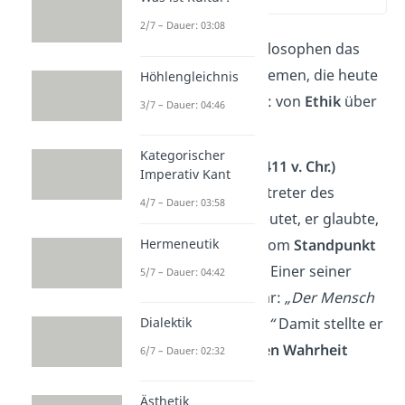
(00:14)
2/7 – Dauer: 03:08
In der Antike legten Philosophen das
Fundament
für viele Themen, die heute
Höhlengleichnis
noch diskutiert werden: von
Ethik
über
3/7 – Dauer: 04:46
Politik
bis zur
Logik
.
Kategorischer
Protagoras (ca. 490 — 411 v. Chr.)
Imperativ Kant
Protagoras war ein Vertreter des
4/7 – Dauer: 03:58
Relativismus
. Das bedeutet, er glaubte,
dass
Wahrheit
immer vom
Standpunkt
Hermeneutik
des Einzelnen abhängt. Einer seiner
5/7 – Dauer: 04:42
berühmtesten Sätze war:
„Der Mensch
ist das Maß aller Dinge.“
Damit stellte er
Dialektik
die Idee einer
objektiven Wahrheit
6/7 – Dauer: 02:32
infrage.
Ästhetik