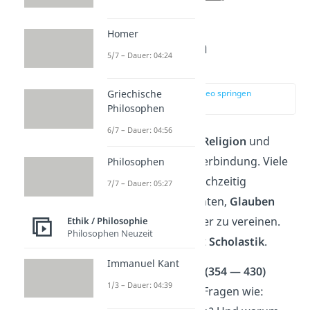
Homer
Philosophen im
5/7 – Dauer: 04:24
Mittelalter
Griechische
zur Stelle im Video springen
(01:46)
Philosophen
6/7 – Dauer: 04:56
Im Mittelalter standen
Religion
und
Philosophie
in enger Verbindung. Viele
Philosophen
Philosophen waren gleichzeitig
7/7 – Dauer: 05:27
Theologen
und versuchten,
Glauben
und Denken miteinander zu vereinen.
Ethik / Philosophie
Philosophen Neuzeit
Diese Verbindung heißt
Scholastik
.
Immanuel Kant
Augustinus von Hippo (354 — 430)
1/3 – Dauer: 04:39
Augustinus stellte sich Fragen wie: