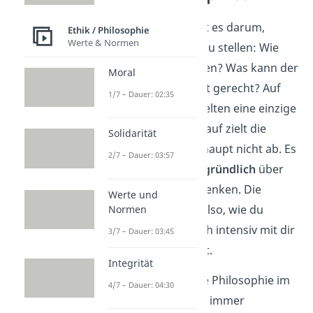
In der
Philosophie
geht es darum,
Ethik / Philosophie
Werte & Normen
grundlegende Fragen
zu stellen: Wie
führe ich ein gutes Leben? Was kann der
Moral
Mensch wissen? Was ist gerecht? Auf
1/7 – Dauer: 02:35
solche Fragen gibt es selten eine einzige
„richtige“ Antwort. Darauf zielt die
Solidarität
Philosophie auch überhaupt nicht ab. Es
2/7 – Dauer: 03:57
geht viel mehr darum,
gründlich
über
solche Fragen nachzudenken. Die
Werte und
Philosophie lehrt dich also, wie du
Normen
kritisch denkst
und dich intensiv mit dir
3/7 – Dauer: 03:45
selbst auseinandersetzt.
Integrität
Und auch wenn sich die Philosophie im
4/7 – Dauer: 04:30
Laufe der Jahrhunderte immer