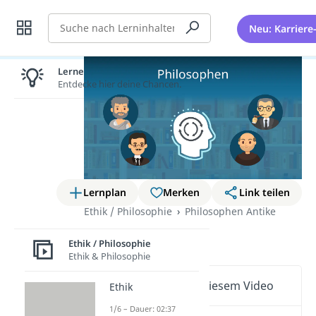
Suche
Neu: Karriere
Lernen lohnt sich!
Entdecke hier deine Chancen.
Lernplan
Merken
Link teilen
Ethik / Philosophie
Philosophen Antike
Philosophen
Ethik / Philosophie
Ethik & Philosophie
Wichtige Inhalte in diesem Video
Ethik
1/6 – Dauer: 02:37