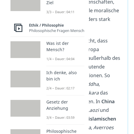
Denken, unsere Wissenschaften,
Ziel
unsere Politik und viele moralische
3/3 – Dauer: 04:11
Vorstellungen besonders stark
Ethik / Philosophie
geprägt.
Philosophische Fragen Mensch
Das bedeutet aber nicht, dass
Was ist der
Philosophie nur in Europa
Mensch?
entstanden ist. Auch außerhalb des
1/4 – Dauer: 04:04
Westens gibt es bedeutende
Ich denke, also
philosophische Traditionen. So
bin ich
prägten in
Indien
Buddha
,
2/4 – Dauer: 02:17
Nagarjuna
oder
Shankara
das
philosophische Denken. In
China
Gesetz der
Anziehung
waren es
Konfuzius
,
Laozi
und
3/4 – Dauer: 03:59
Zhuangzi
. Und in der
islamischen
Welt
wirkten
Avicenna
,
Averroes
Philosophische