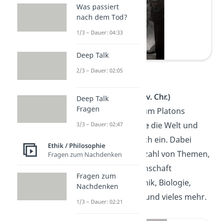
Was passiert
nach dem Tod?
1/3 – Dauer: 04:33
Deep Talk
Platon
2/3 – Dauer: 02:05
Aristoteles
(384 — 322 v. Chr.)
Deep Talk
Fragen
Aristoteles war wiederum Platons
Schüler. Er
beobachtete
die Welt und
3/3 – Dauer: 02:47
ordnete
sie systematisch ein. Dabei
Ethik / Philosophie
behandelte er eine Vielzahl von Themen,
Fragen zum Nachdenken
die bis heute die Wissenschaft
Fragen zum
beeinflussen:
Logik
, Ethik, Biologie,
Nachdenken
Metaphysik, Theologie und vieles mehr.
1/3 – Dauer: 02:21