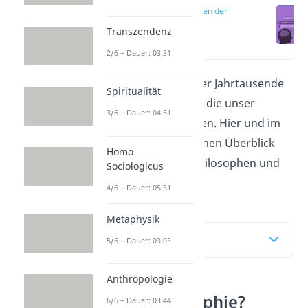
Philosophen der
Antike
Transzendenz
(00:14)
2/6 – Dauer: 03:31
Philosophen
haben über Jahrtausende
Spiritualität
hinweg Fragen gestellt, die unser
3/6 – Dauer: 04:51
Denken bis heute prägen. Hier und im
Video
bekommst du einen Überblick
Homo
über die wichtigsten Philosophen und
Sociologicus
deren Ideen!
4/6 – Dauer: 05:31
Metaphysik
Inhaltsübersicht
5/6 – Dauer: 03:03
Anthropologie
Was ist Philosophie?
6/6 – Dauer: 03:44