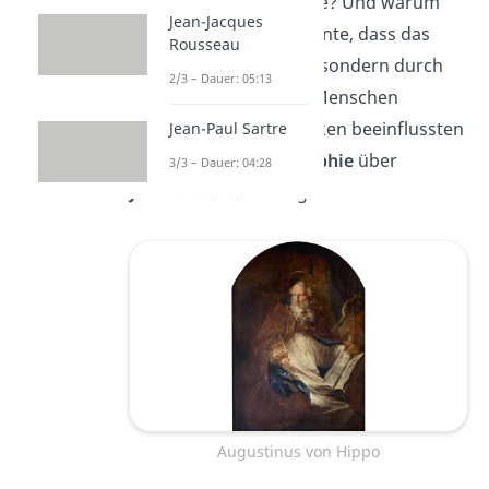
Woher kommt das Böse? Und warum
Jean-Jacques
lässt Gott es zu? Er meinte, dass das
Rousseau
Böse nicht durch Gott, sondern durch
2/3 – Dauer: 05:13
den
freien Willen
des Menschen
entstand. Seine Gedanken beeinflussten
Jean-Paul Sartre
die
christliche Philosophie
über
3/3 – Dauer: 04:28
Jahrhunderte
hinweg.
Augustinus von Hippo