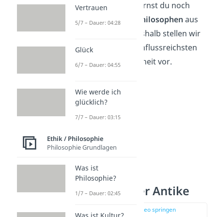
weiterentwickelt hat, lernst du noch
Vertrauen
heute etwas von den
Philosophen
aus
5/7 – Dauer: 04:28
der Vergangenheit. Deshalb stellen wir
dir jetzt ein paar der einflussreichsten
Glück
Denker der Vergangenheit vor.
6/7 – Dauer: 04:55
Wie werde ich
glücklich?
7/7 – Dauer: 03:15
Ethik / Philosophie
Philosophie Grundlagen
Was ist
Philosophie?
Philosophen der Antike
1/7 – Dauer: 02:45
zur Stelle im Video springen
Was ist Kultur?