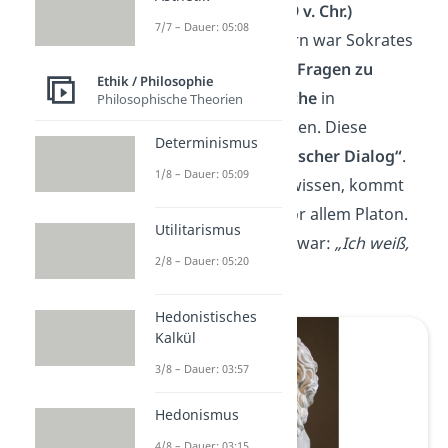
Sokrates
(ca. 470 — 399 v. Chr.)
7/7 – Dauer: 05:08
Unter seinen Mitbürgern war Sokrates
dafür bekannt, ständig
Fragen zu
Ethik / Philosophie
stellen
, um
Widersprüche
in
Philosophische Theorien
Argumenten aufzudecken. Diese
Determinismus
Methode heißt
„sokratischer Dialog“
.
1/8 – Dauer: 05:09
Alles, was wir von ihm wissen, kommt
von seinen
Schülern
, vor allem Platon.
Utilitarismus
Sein bekanntester Satz war:
„Ich weiß,
2/8 – Dauer: 05:20
dass ich nichts weiß.“
Hedonistisches
Kalkül
3/8 – Dauer: 03:57
Hedonismus
4/8 – Dauer: 03:15