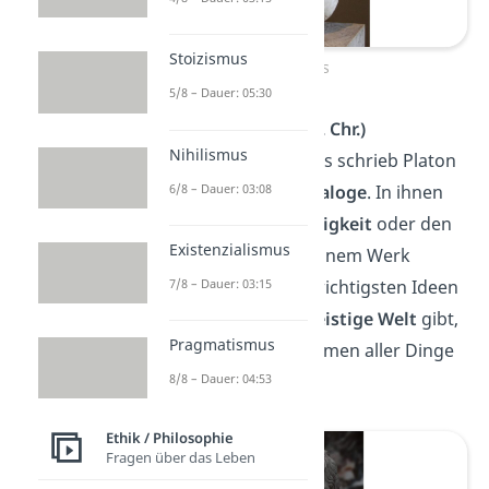
Stoizismus
Sokrates
5/8 – Dauer: 05:30
Platon
(ca. 427 — 347 v. Chr.)
Nihilismus
Als Schüler von Sokrates schrieb Platon
6/8 – Dauer: 03:08
viele philosophische
Dialoge
. In ihnen
geht es oft um
Gerechtigkeit
oder den
Existenzialismus
idealen Staat
, wie in seinem Werk
„Politeia“
. Eine seiner wichtigsten Ideen
7/8 – Dauer: 03:15
war, dass es eine Art
geistige Welt
gibt,
Pragmatismus
in der die „wahren“ Formen aller Dinge
existieren.
8/8 – Dauer: 04:53
Ethik / Philosophie
Fragen über das Leben