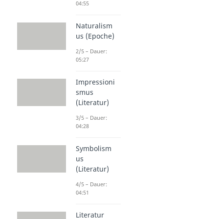
04:55
Naturalism
us (Epoche)
2/5 – Dauer:
05:27
Impressioni
smus
(Literatur)
3/5 – Dauer:
04:28
Symbolism
us
(Literatur)
4/5 – Dauer:
04:51
Literatur