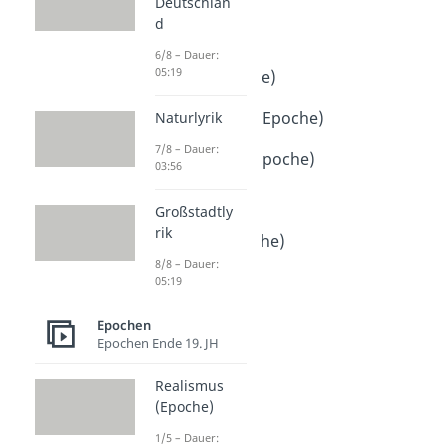
Deutschlan
Epochen 17. & 18. JH
d
Barock (Epoche)
6/8 – Dauer:
Dauer: 05:48
05:19
Aufklärung (Epoche)
Dauer: 05:33
Sturm und Drang (Epoche)
Naturlyrik
Dauer: 04:54
7/8 – Dauer:
Empfindsamkeit (Epoche)
03:56
Dauer: 05:01
Literaturepochen
Großstadtly
Dauer: 06:26
rik
Renaissance (Epoche)
Dauer: 05:20
8/8 – Dauer:
05:19
Epochen
Epochen Ende 19. JH
Realismus
(Epoche)
1/5 – Dauer: