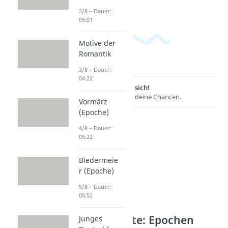
2/8 – Dauer:
05:01
Motive der
Romantik
3/8 – Dauer:
04:22
Lernen lohnt sich!
Entdecke hier deine Chancen.
Vormärz
(Epoche)
4/8 – Dauer:
05:22
Biedermeie
r (Epoche)
5/8 – Dauer:
05:52
Weitere Inhalte: Epochen
Junges