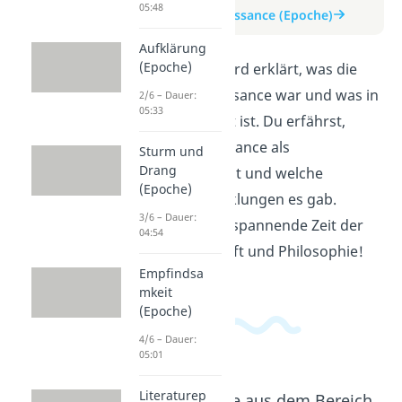
05:48
zum Beitrag: Renaissance (Epoche)
Aufklärung
(Epoche)
In diesem Video wird erklärt, was die
Epoche der Renaissance war und was in
2/6 – Dauer:
05:33
dieser Zeit passiert ist. Du erfährst,
warum die Renaissance als
Sturm und
Drang
"Wiedergeburt" gilt und welche
(Epoche)
kulturellen Entwicklungen es gab.
3/6 – Dauer:
Tauche ein in eine spannende Zeit der
04:54
Kunst, Wissenschaft und Philosophie!
Empfindsa
mkeit
(Epoche)
4/6 – Dauer:
05:01
Literaturep
Beliebte Inhalte aus dem Bereich