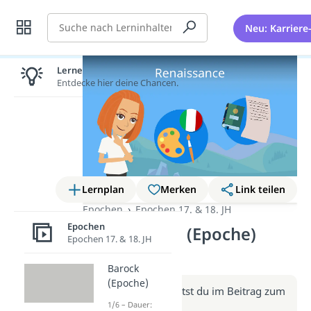
Suche
Neu: Karriere
Lernen lohnt sich!
Entdecke hier deine Chancen.
Lernplan
Merken
Link teilen
Epochen
Epochen 17. & 18. JH
Epochen
Renaissance (Epoche)
Epochen 17. & 18. JH
(Video)
Barock
(Epoche)
Weitere Infos erhältst du im Beitrag zum
1/6 – Dauer:
Video