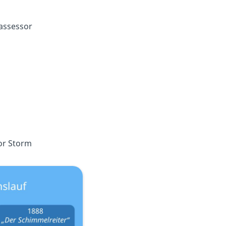
assessor
or Storm