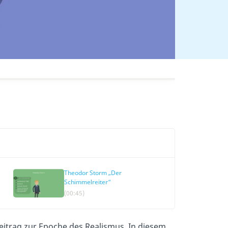
Theodor Storm „Der
Schimmelreiter“
(00:45)
itrag zur Epoche des Realismus. In diesem