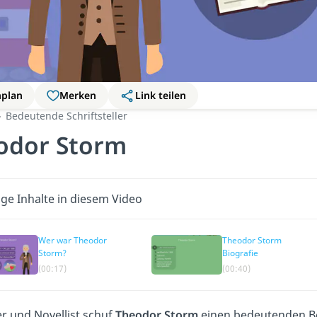
nplan
Merken
Link teilen
Bedeutende Schriftsteller
odor Storm
ige Inhalte in diesem Video
Wer war Theodor
Theodor Storm
Storm?
Biografie
(00:17)
(00:40)
er und Novellist schuf
Theodor Storm
einen bedeutenden Be