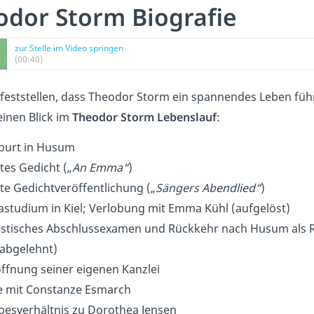
odor Storm Biografie
zur Stelle im Video springen
(00:40)
 feststellen, dass Theodor Storm ein spannendes Leben füh
einen Blick im
Theodor Storm Lebenslauf
:
urt in Husum
tes Gedicht („
An Emma“
)
te Gedichtveröffentlichung („
Sängers Abendlied“
)
astudium in Kiel; Verlobung mit Emma Kühl (aufgelöst)
istisches Abschlussexamen und Rückkehr nach Husum als R
abgelehnt)
ffnung seiner eigenen Kanzlei
 mit Constanze Esmarch
besverhältnis zu Dorothea Jensen