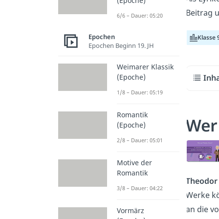
(Epoche)
Beitrag 
6/6 – Dauer: 05:20
Epochen
Klasse 
Epochen Beginn 19. JH
Weimarer Klassik
(Epoche)
Inh
1/8 – Dauer: 05:19
Romantik
Wer
(Epoche)
2/8 – Dauer: 05:01
Motive der
Romantik
Theodor
3/8 – Dauer: 04:22
Werke k
an die 
Vormärz