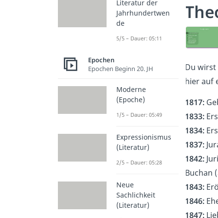
Literatur der
The
Jahrhundertwen
de
5/5 – Dauer: 05:11
Epochen
Du wirst
Epochen Beginn 20. JH
hier auf 
Moderne
(Epoche)
1817:
Geb
1833:
Ers
1/5 – Dauer: 05:49
1834:
Ers
Expressionismus
1837:
Jur
(Literatur)
1842:
Jur
2/5 – Dauer: 05:28
Buchan (
Neue
1843:
Erö
Sachlichkeit
1846:
Ehe
(Literatur)
1847:
Lie