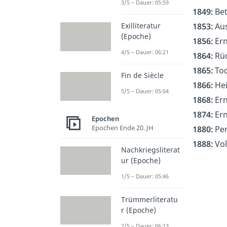
3/5 – Dauer: 05:59
1849:
Bet
1853:
Aus
Exilliteratur
(Epoche)
1856:
Ern
4/5 – Dauer: 06:21
1864:
Rüc
1865:
Tod
Fin de Siècle
1866:
Hei
5/5 – Dauer: 05:04
1868:
Ern
1874:
Ern
Epochen
Epochen Ende 20. JH
1880:
Pen
1888:
Vol
Nachkriegsliterat
ur (Epoche)
1/5 – Dauer: 05:46
Trümmerliteratu
r (Epoche)
2/5 – Dauer: 06:13