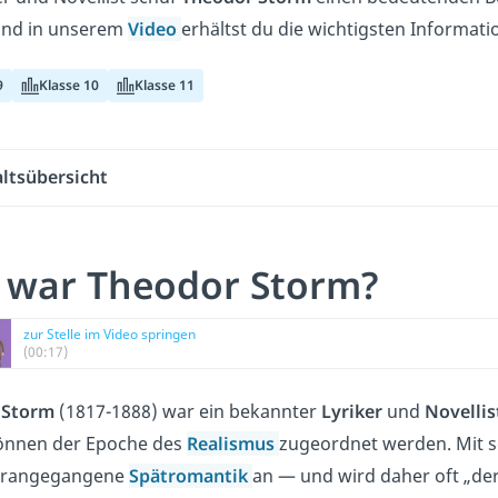
und in unserem
Video
erhältst du die wichtigsten Informat
9
Klasse 10
Klasse 11
altsübersicht
 war Theodor Storm?
zur Stelle im Video springen
(00:17)
 Storm
(1817-1888) war ein bekannter
Lyriker
und
Novellis
önnen der Epoche des
Realismus
zugeordnet werden. Mit s
vorangegangene
Spätromantik
an — und wird daher oft „der