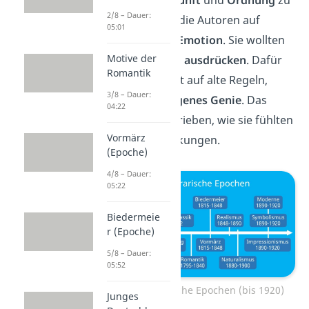
2/8 – Dauer:
verlassen, setzten die Autoren auf
05:01
Leidenschaft
und
Emotion
. Sie wollten
Motive der
also ihre
Ideen frei ausdrücken
. Dafür
Romantik
vertrauten sie nicht auf alte Regeln,
3/8 – Dauer:
sondern auf ihr
eigenes Genie
. Das
04:22
bedeutete: Sie schrieben, wie sie fühlten
Vormärz
— ohne Einschränkungen.
(Epoche)
4/8 – Dauer:
05:22
Biedermeie
r (Epoche)
5/8 – Dauer:
05:52
Zeitstrahl literarische Epochen (bis 1920)
Junges