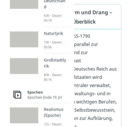
Deutschlan
d
Steckbrief Sturm und Drang –
6/8 – Dauer:
Merkmale im Überblick
05:19
Naturlyrik
Zeitraum:
1765-1790
7/8 – Dauer:
Einordnung:
parallel zur
03:56
Aufklärung und zur
Großstadtly
Empfindsamkeit
rik
Geschichte:
Deutsches Reich aus
8/8 – Dauer:
kleinen Einzelstaaten wird
05:19
allmählich zentraler verwaltet,
Epochen
Bürger in Verwaltungs- und in
Epochen Ende 19. JH
wirtschaftlich wichtigen Berufen,
Realismus
bürgerliches Selbstbewusstsein,
(Epoche)
Gegenreaktion zur Aufklärung,
1/5 – Dauer:
Nationalismus