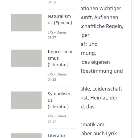
04:55
Weltbild:
Emotionen wichtiger
Naturalism
als reine Vernunft, Auflehnen
us (Epoche)
gegen gesellschaftliche Regeln,
2/5 – Dauer:
Kritik an adeliger
05:27
Alleinherrschaft und
Impressioni
Fremdbestimmung,
smus
Ausschöpfen des eigenen
(Literatur)
Genies, Selbstbestimmung und
3/5 – Dauer:
freier Wille
04:28
Themen:
Gefühle, Leidenschaft
Symbolism
für Natur, Kunst, Heimat, der
us
tragische Held, das
(Literatur)
Originalgenie
4/5 – Dauer:
04:51
Literatur:
Dramatik am
beliebtesten, aber auch Lyrik
Literatur