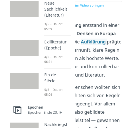
Neue
zur Stelle im Video springen
Sachlichkeit
(00:58)
(Literatur)
3/5 – Dauer:
Der
Sturm und Drang
entstand in einer
05:59
Zeit, in der sich das
Denken in Europa
stark veränderte. Die
Aufklärung
prägte
Exilliteratur
(Epoche)
die Gesellschaft: Vernunft, klare Regeln
4/5 – Dauer:
und Autorität galten als höchste Werte.
06:21
Alles sollte erklärbar und kontrollierbar
sein — auch Kunst und Literatur.
Fin de
Siècle
Doch viele junge Menschen wollten sich
5/5 – Dauer:
05:04
davon lösen. Sie fühlten sich von Regeln
und Hierarchien eingeengt. Vor allem
Epochen
das
Bürgertum
— also gebildete
Epochen Ende 20. JH
Menschen ohne Adelstitel — gewannen
Nachkriegsl