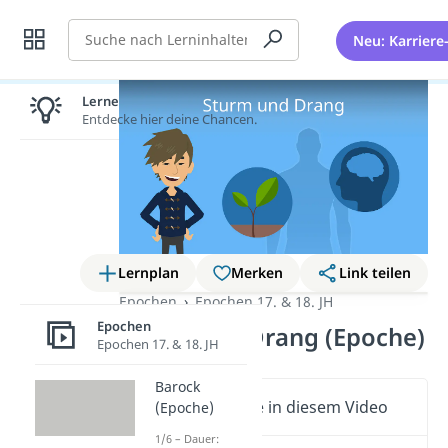
Suche
Neu: Karriere
Lernen lohnt sich!
Entdecke hier deine Chancen.
Lernplan
Merken
Link teilen
Epochen
Epochen 17. & 18. JH
Epochen
Sturm und Drang (Epoche)
Epochen 17. & 18. JH
Barock
Wichtige Inhalte in diesem Video
(Epoche)
1/6 – Dauer: