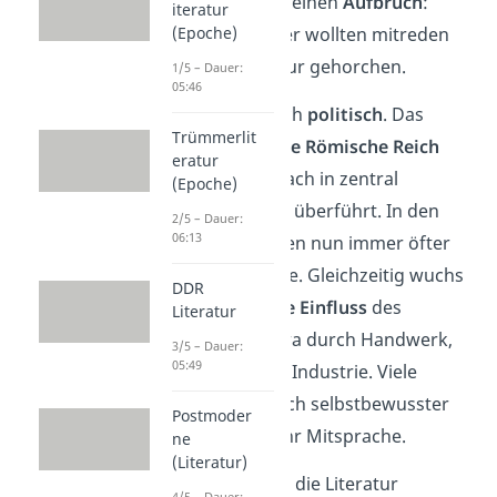
an Einfluss. Es gab einen
Aufbruch
:
iteratur
(Epoche)
immer mehr Bürger wollten mitreden
und nicht länger nur gehorchen.
1/5 – Dauer:
05:46
Das zeigte sich auch
politisch
. Das
Trümmerlit
zersplitterte
Heilige Römische Reich
eratur
wurde nach und nach in zentral
(Epoche)
verwaltete Staaten überführt. In den
2/5 – Dauer:
06:13
Verwaltungen saßen nun immer öfter
bürgerliche Beamte. Gleichzeitig wuchs
DDR
der
wirtschaftliche Einfluss
des
Literatur
Bürgertums — etwa durch Handwerk,
3/5 – Dauer:
05:49
Handel oder frühe Industrie. Viele
fühlten sich dadurch selbstbewusster
Postmoder
und forderten mehr Mitsprache.
ne
(Literatur)
Ihr Wunsch ging in die Literatur
4/5 – Dauer: