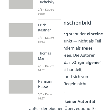
Tucholsky
2/5 – Dauer:
04:50
Welt- und Menschenbild
Erich
Kästner
Im
Sturm und Drang
steht der
einzelne
3/5 – Dauer:
Mensch
im Mittelpunkt — nicht als Teil
03:44
einer Ordnung, sondern als
freies
,
Thomas
schöpferisches Wesen
. Die Autoren
Mann
glaubten dabei an das „
Originalgenie
“:
4/5 – Dauer:
ein Mensch, der frei handelt,
04:52
unabhängig denkt und sich von
Hermann
gesellschaftlichen Regeln nicht
Hesse
einschränken lässt.
5/5 – Dauer:
03:57
Dieses Genie
folgt keiner Autorität
außer der eigenen Überzeugung. Es