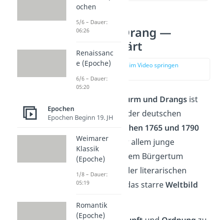
ochen
5/6 – Dauer:
Sturm und Drang —
06:26
einfach erklärt
Renaissanc
e (Epoche)
zur Stelle im Video springen
(00:15)
6/6 – Dauer:
05:20
Die Epoche des
Sturm und Drangs
ist
Epochen
eine
Bewegung
in der deutschen
Epochen Beginn 19. JH
Literatur, die
zwischen 1765 und 1790
Weimarer
entstanden ist. Vor allem junge
Klassik
Schriftsteller aus dem Bürgertum
(Epoche)
richteten sich mit der literarischen
1/8 – Dauer:
05:19
Bewegung gegen das starre
Weltbild
der Aufklärung
.
Romantik
(Epoche)
Statt sich auf
Vernunft
und
Ordnung
zu