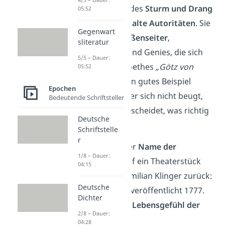
über. Die Autoren des
Sturm und Drang
05:52
rebellierten gegen
alte Autoritäten
. Sie
Gegenwart
schrieben über
Außenseiter
,
sliteratur
Freiheitskämpfer und Genies, die sich
5/5 – Dauer:
nicht anpassen. Goethes
„Götz von
05:52
Berlichingen“
ist ein gutes Beispiel
Epochen
dafür: Ein Mann, der sich nicht beugt,
Bedeutende Schriftsteller
sondern selbst entscheidet, was richtig
Deutsche
ist.
Schriftstelle
r
Schon gewusst:
Der
Name der
1/8 – Dauer:
Bewegung
geht auf ein Theaterstück
04:15
von Friedrich Maximilian Klinger zurück:
Deutsche
Sturm und Drang, veröffentlicht 1777.
Dichter
Der Titel sollte das
Lebensgefühl der
2/8 – Dauer:
Zeit
beschreiben.
04:28