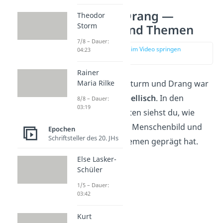
Sturm und Drang —
Theodor
Storm
Merkmale und Themen
7/8 – Dauer:
zur Stelle im Video springen
04:23
(01:49)
Rainer
Die
Literatur
des Sturm und Drang war
Maria Rilke
emotional
und
rebellisch
. In den
8/8 – Dauer:
03:19
nächsten Abschnitten siehst du, wie
dieses Denken das Menschenbild und
Epochen
Schriftsteller des 20. JHs
die wichtigsten Themen geprägt hat.
Else Lasker-
Schüler
1/5 – Dauer:
03:42
Kurt