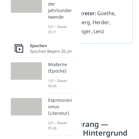
und Epik
der
Jahrhunder
wichtige Vertreter:
Goethe,
twende
Schiller, Stolberg, Herder,
5/5 – Dauer:
Schubart, Klinger, Lenz
05:11
Epochen
Epochen Beginn 20. JH
Moderne
(Epoche)
1/5 – Dauer:
05:49
Expressioni
smus
(Literatur)
Sturm und Drang —
2/5 – Dauer:
05:28
Historischer Hintergrund