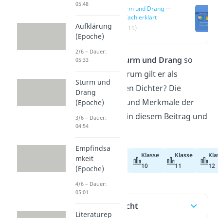
05:48
Sturm und Drang —
einfach erklärt
Aufklärung
(00:15)
(Epoche)
2/6 – Dauer:
Was macht den
Sturm und Drang
so
05:33
besonders und warum gilt er als
Sturm und
Aufstand der jungen Dichter? Die
Drang
wichtigsten Ideen und Merkmale der
(Epoche)
Epoche findest du in diesem Beitrag und
3/6 – Dauer:
04:54
im
Video.
Empfindsa
Klasse
Klasse
Kla
mkeit
Abiturvorbereitung
10
11
12
(Epoche)
4/6 – Dauer:
05:01
Inhaltsübersicht
Literaturep