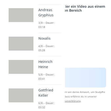
Studyflix vernetzt: Hier ein Video aus einem
Andreas
anderen Bereich
Gryphius
3/8 – Dauer:
03:18
Novalis
4/8 – Dauer:
05:28
Heinrich
Heine
5/8 – Dauer:
03:41
Gottfried
Nach Beantwortung speichern wir deine Antwort, um Studyflix
Keller
zu verbessern. Mehr dazu erfährst du in unserer
Datenschutzerklärung
.
6/8 – Dauer:
03:32