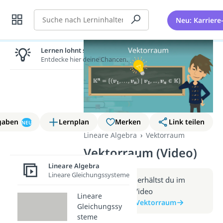
Suche
Neu: Karriere
Lernen lohnt sich!
Entdecke hier deine Chancen.
gaben
Lernplan
Merken
Link teilen
NEU
Lineare Algebra
Vektorraum
Vektorraum (Video)
Lineare Algebra
Lineare Gleichungssysteme
Weitere Infos erhältst du im
Beitrag zum Video
Lineare
zum Beitrag: Vektorraum
Gleichungssy
steme