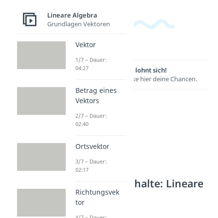
Lineare Algebra
Grundlagen Vektoren
Vektor
1/7 – Dauer:
04:27
Lernen lohnt sich!
Entdecke hier deine Chancen.
Betrag eines
Vektors
2/7 – Dauer:
02:40
Ortsvektor
3/7 – Dauer:
02:17
Weitere Inhalte: Lineare
Richtungsvek
Algebra
tor
Vektorraum
4/7 – Dauer: