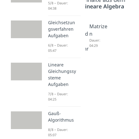
5/8 – Dauer:
Bereich
Lineare Algebra
04:38
Gleichsetzun
Orthon
Gram
Matrize
gsverfahren
ormalb
Schmid
n
Aufgaben
asis
t
Dauer:
6/8 – Dauer:
04:29
Dauer:
Verfahr
05:47
04:51
en
Dauer:
Lineare
03:56
Gleichungssy
steme
Aufgaben
7/8 – Dauer:
04:25
Gauß-
Algorithmus
8/8 – Dauer:
05:07