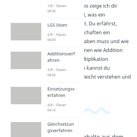
In diesem Video zeige ich dir
1/8 – Dauer:
04:35
einfach erklärt, was ein
Vektorraum ist. Du erfährst,
LGS lösen
welche Eigenschaften ein
2/8 – Dauer:
04:03
Vektorraum haben muss und wie
man Operationen wie Addition
Additionsverf
und Skalarmultiplikation
ahren
durchführt. So kannst du
3/8 – Dauer:
04:02
Vektorräume leicht verstehen und
anwenden.
Einsetzungsv
erfahren
4/8 – Dauer:
04:16
Gleichsetzun
gsverfahren
Beliebte Inhalte aus dem