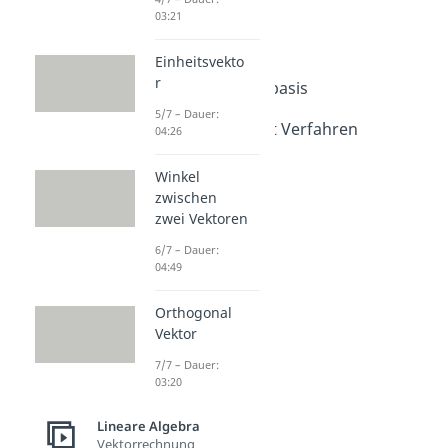
Vektorraum
03:21
Dauer: 04:18
Vektorraum 2
Einheitsvekto
Dauer: 05:57
r
Orthonormalbasis
Dauer: 04:51
5/7 – Dauer:
Gram Schmidt Verfahren
04:26
Dauer: 03:56
Winkel
zwischen
zwei Vektoren
6/7 – Dauer:
04:49
Orthogonal
Vektor
7/7 – Dauer:
03:20
Lineare Algebra
Vektorrechnung