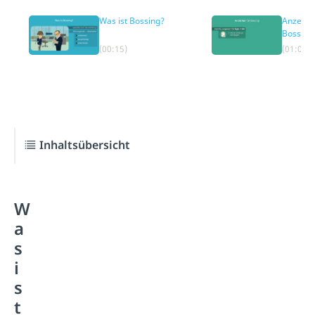
Was ist Bossing?
Anzeich
Bossing
(00:15)
(01:05)
Inhaltsübersicht
W
a
s
i
s
t