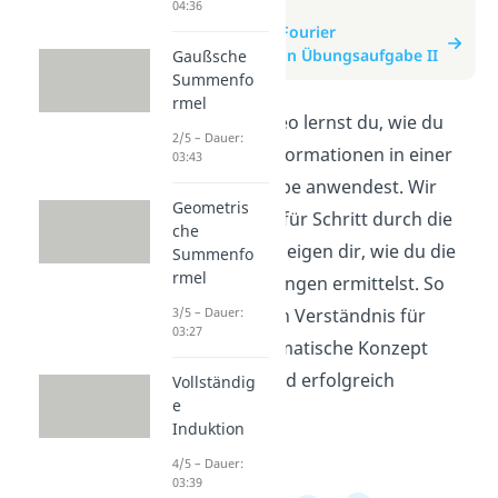
zum Video
04:36
zum Beitrag: Fourier
Transformation Übungsaufgabe II
Gaußsche
Summenfo
rmel
In diesem Video lernst du, wie du
2/5 – Dauer:
Fourier Transformationen in einer
03:43
Übungsaufgabe anwendest. Wir
Geometris
gehen Schritt für Schritt durch die
che
Aufgabe und zeigen dir, wie du die
Summenfo
rmel
richtigen Lösungen ermittelst. So
kannst du dein Verständnis für
3/5 – Dauer:
03:27
dieses mathematische Konzept
verbessern und erfolgreich
Vollständig
e
anwenden.
Induktion
4/5 – Dauer:
03:39