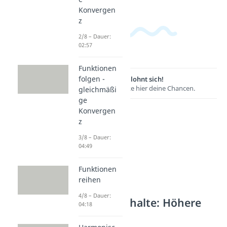
Konvergen
z
2/8 – Dauer:
02:57
Funktionen
folgen -
Lernen lohnt sich!
Entdecke hier deine Chancen.
gleichmäßi
ge
Konvergen
z
3/8 – Dauer:
04:49
Funktionen
reihen
4/8 – Dauer:
Weitere Inhalte: Höhere
04:18
Analysis