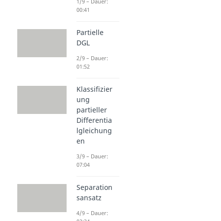
1/9 – Dauer:
00:41
Partielle
DGL
2/9 – Dauer:
01:52
Klassifizier
ung
partieller
Differentia
lgleichung
en
3/9 – Dauer:
07:04
Separation
sansatz
4/9 – Dauer: