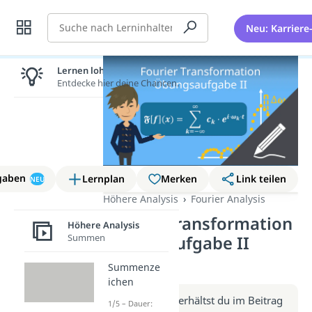
Suche
Neu: Karriere
Lernen lohnt sich!
Entdecke hier deine Chancen.
gaben
Lernplan
Merken
Link teilen
NEU
Höhere Analysis
Fourier Analysis
Fourier Transformation
Höhere Analysis
Summen
Übungsaufgabe II
(Video)
Summenze
ichen
Weitere Infos erhältst du im Beitrag
1/5 – Dauer: