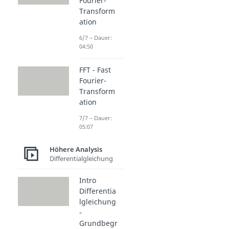
Fourier-
Transform
ation
6/7 – Dauer:
04:50
FFT - Fast
Fourier-
Transform
ation
7/7 – Dauer:
05:07
Höhere Analysis
Differentialgleichung
Intro
Differentia
lgleichung
-
Grundbegr