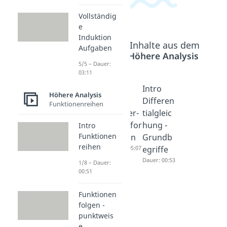
Vollständig
e
Induktion
Beliebte Inhalte aus dem
Aufgaben
Bereich
Höhere Analysis
5/5 – Dauer:
03:11
DFT -
FFT -
Intro
Höhere Analysis
Diskrete
Fast
Differen
Funktionenreihen
Fourier-
Fourier-
tialgleic
Transfor
Transfor
hung -
Intro
Funktionen
mation
mation
Grundb
reihen
Dauer: 04:50
Dauer: 05:07
egriffe
Dauer: 00:53
1/8 – Dauer:
00:51
Funktionen
folgen -
punktweis
e