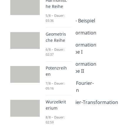
Harmonisc
Fourier Analysis
he Reihe
Fourierreihen
Dauer: 05:31
5/8 – Dauer:
Fourierreihen - Beispiel
03:36
Dauer: 03:26
Fourier Transformation
Geometris
Dauer: 03:58
che Reihe
Fourier Transformation
6/8 – Dauer:
Übungsaufgabe I
02:37
Dauer: 03:51
Fourier Transformation
Potenzreih
Übungsaufgabe II
en
Dauer: 05:02
DFT - Diskrete Fourier-
7/8 – Dauer:
05:16
Transformation
Dauer: 04:50
FFT - Fast Fourier-Transformation
Wurzelkrit
erium
Dauer: 05:07
8/8 – Dauer:
02:59