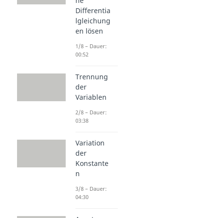
he
Differentia
lgleichung
en lösen
1/8 – Dauer:
00:52
Trennung
der
Variablen
2/8 – Dauer:
03:38
Variation
der
Konstante
n
3/8 – Dauer:
04:30