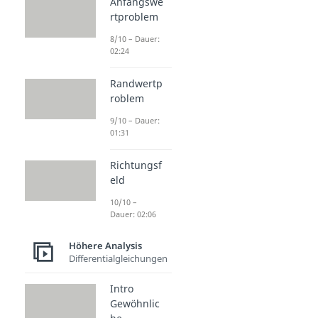
Anfangswe
rtproblem
8/10 – Dauer:
02:24
Randwertp
roblem
9/10 – Dauer:
01:31
Richtungsf
eld
10/10 –
Dauer: 02:06
Höhere Analysis
Differentialgleichungen
Intro
Gewöhnlic