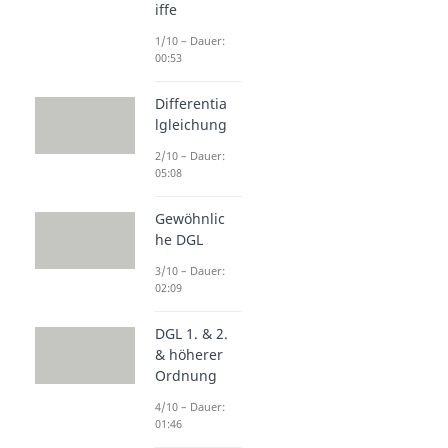
iffe
1/10 – Dauer:
00:53
Differentia
lgleichung
2/10 – Dauer:
05:08
Gewöhnlic
he DGL
3/10 – Dauer:
02:09
DGL 1. & 2.
& höherer
Ordnung
4/10 – Dauer:
01:46