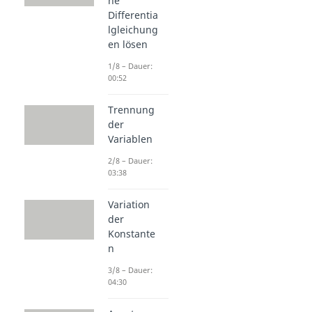
he
Differentia
lgleichung
en lösen
1/8 – Dauer:
00:52
Trennung
der
Variablen
2/8 – Dauer:
03:38
Variation
der
Konstante
n
3/8 – Dauer:
04:30