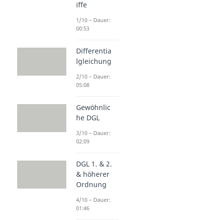
iffe
1/10 – Dauer:
00:53
Differentia
lgleichung
2/10 – Dauer:
05:08
Gewöhnlic
he DGL
3/10 – Dauer:
02:09
DGL 1. & 2.
& höherer
Ordnung
4/10 – Dauer:
01:46