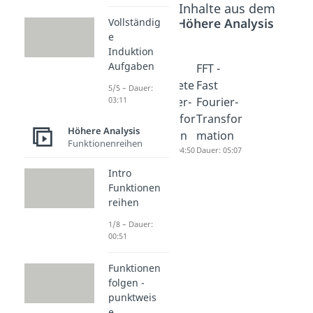
Beliebte Inhalte aus dem
Bereich
Höhere Analysis
Vollständig
e
Induktion
Aufgaben
Fourier
DFT -
FFT -
Transfor
Diskrete
Fast
5/5 – Dauer:
mation
Fourier-
Fourier-
03:11
Dauer: 03:58
Transfor
Transfor
Höhere Analysis
mation
mation
Funktionenreihen
Dauer: 04:50
Dauer: 05:07
Intro
Funktionen
reihen
1/8 – Dauer:
00:51
Funktionen
folgen -
punktweis
e