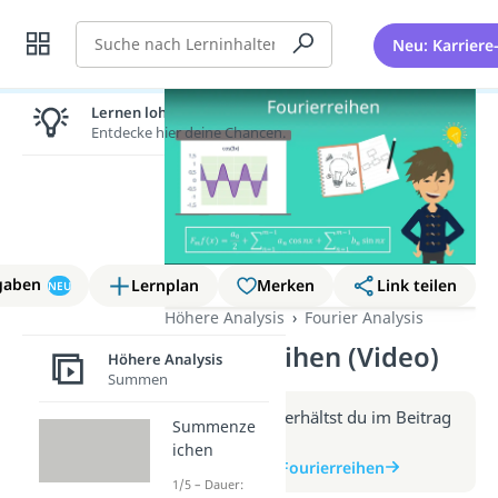
Suche
Neu: Karriere
Lernen lohnt sich!
Entdecke hier deine Chancen.
gaben
Lernplan
Merken
Link teilen
NEU
Höhere Analysis
Fourier Analysis
Fourierreihen (Video)
Höhere Analysis
Summen
Weitere Infos erhältst du im Beitrag
Summenze
zum Video
ichen
zum Beitrag: Fourierreihen
1/5 – Dauer: