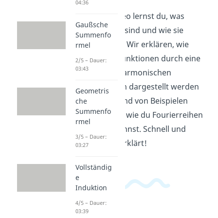
04:36
In diesem Video lernst du, was
Gaußsche
Fourierreihen sind und wie sie
Summenfo
funktionieren. Wir erklären, wie
rmel
periodische Funktionen durch eine
2/5 – Dauer:
03:43
Summe von harmonischen
Schwingungen dargestellt werden
Geometris
können. Anhand von Beispielen
che
Summenfo
zeigen wir dir, wie du Fourierreihen
rmel
berechnen kannst. Schnell und
3/5 – Dauer:
verständlich erklärt!
03:27
Vollständig
e
Induktion
4/5 – Dauer:
03:39