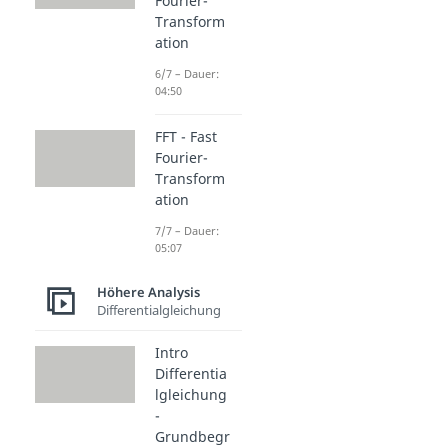
Fourier-
Transform
ation
6/7 – Dauer:
04:50
FFT - Fast
Fourier-
Transform
ation
7/7 – Dauer:
05:07
Höhere Analysis
Differentialgleichung
Intro
Differentia
lgleichung
-
Grundbegr