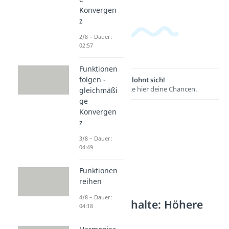
Konvergen
z
2/8 – Dauer:
02:57
Funktionen
folgen -
Lernen lohnt sich!
Entdecke hier deine Chancen.
gleichmäßi
ge
Konvergen
z
3/8 – Dauer:
04:49
Funktionen
reihen
4/8 – Dauer:
Weitere Inhalte: Höhere
04:18
Analysis