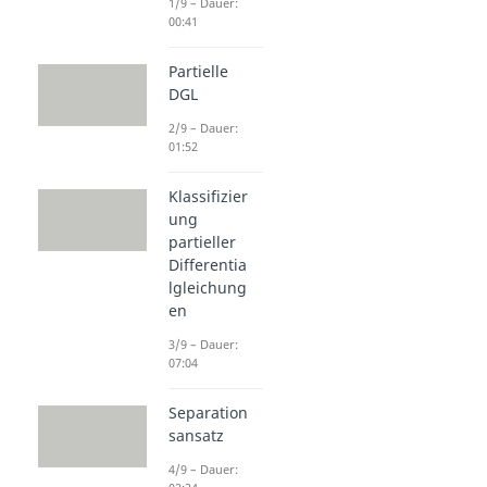
1/9 – Dauer:
00:41
Partielle
DGL
2/9 – Dauer:
01:52
Klassifizier
ung
partieller
Differentia
lgleichung
en
3/9 – Dauer:
07:04
Separation
sansatz
4/9 – Dauer: