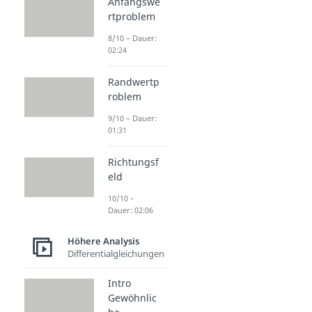
Anfangswe
rtproblem
8/10 – Dauer:
02:24
Randwertp
roblem
9/10 – Dauer:
01:31
Richtungsf
eld
10/10 –
Dauer: 02:06
Höhere Analysis
Differentialgleichungen
Intro
Gewöhnlic