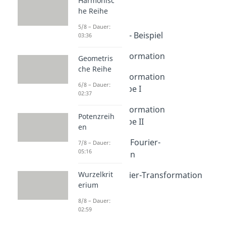
Harmonisc
Fourier Analysis
he Reihe
Fourierreihen
Dauer: 05:31
5/8 – Dauer:
Fourierreihen - Beispiel
03:36
Dauer: 03:26
Fourier Transformation
Geometris
Dauer: 03:58
che Reihe
Fourier Transformation
6/8 – Dauer:
Übungsaufgabe I
02:37
Dauer: 03:51
Fourier Transformation
Potenzreih
Übungsaufgabe II
en
Dauer: 05:02
DFT - Diskrete Fourier-
7/8 – Dauer:
05:16
Transformation
Dauer: 04:50
FFT - Fast Fourier-Transformation
Wurzelkrit
erium
Dauer: 05:07
8/8 – Dauer:
02:59