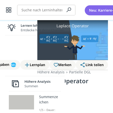
Suche
Neu: Karriere
Lernen lohnt sich!
Entdecke hier deine Chancen.
gaben
Lernplan
Merken
Link teilen
NEU
Höhere Analysis
Partielle DGL
Laplace Operator
Höhere Analysis
Summen
Summenze
ichen
1/5 – Dauer: