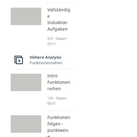
Vollständig
e
Induktion
Aufgaben
5/5 – Dauer:
03:11
Höhere Analysis
Funktionenreihen
Intro
Funktionen
reihen
1/8 – Dauer:
00:51
Funktionen
folgen -
punktweis
e