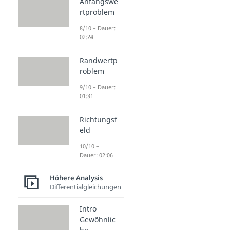
Anfangswe
rtproblem
8/10 – Dauer:
02:24
Randwertp
roblem
9/10 – Dauer:
01:31
Richtungsf
eld
10/10 –
Dauer: 02:06
Höhere Analysis
Differentialgleichungen
Intro
Gewöhnlic