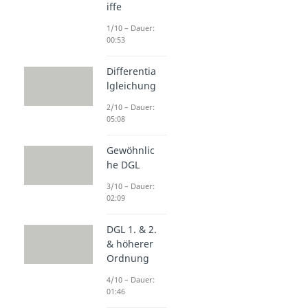
iffe
1/10 – Dauer:
00:53
Differentia
lgleichung
2/10 – Dauer:
05:08
Gewöhnlic
he DGL
3/10 – Dauer:
02:09
DGL 1. & 2.
& höherer
Ordnung
4/10 – Dauer:
01:46