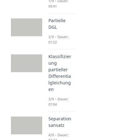
1/9 – Dauer:
00:41
Partielle
DGL
2/9 – Dauer:
01:52
Klassifizier
ung
partieller
Differentia
lgleichung
en
3/9 – Dauer:
07:04
Separation
sansatz
4/9 – Dauer: