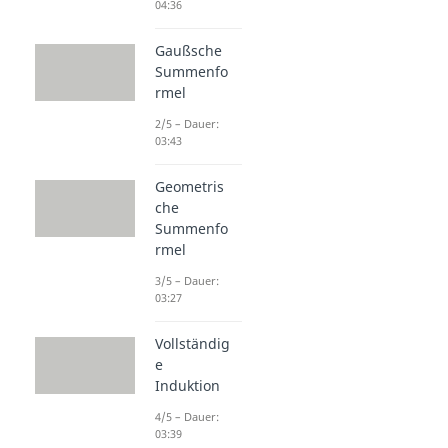
04:36
Gaußsche
Summenfo
rmel
2/5 – Dauer:
03:43
Geometris
che
Summenfo
rmel
3/5 – Dauer:
03:27
Vollständig
e
Induktion
4/5 – Dauer:
03:39