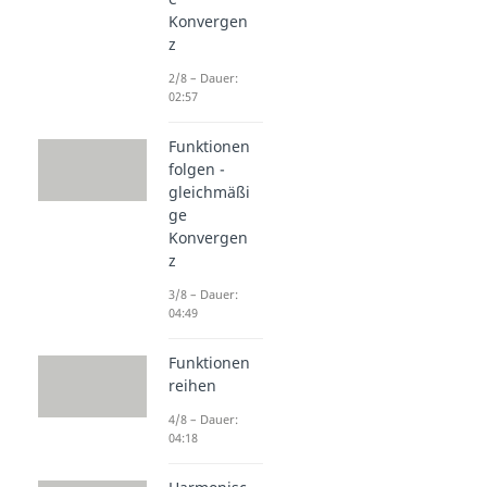
Konvergen
z
2/8 – Dauer:
02:57
Funktionen
folgen -
gleichmäßi
ge
Konvergen
z
3/8 – Dauer:
04:49
Funktionen
reihen
4/8 – Dauer:
04:18