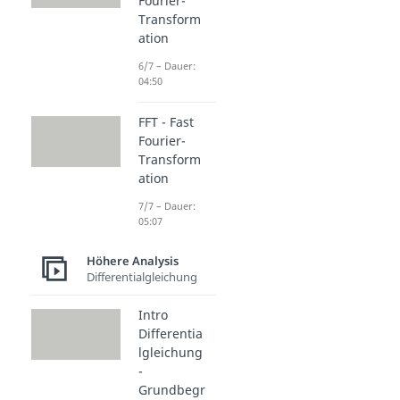
Fourier-
Transform
ation
6/7 – Dauer:
04:50
FFT - Fast
Fourier-
Transform
ation
7/7 – Dauer:
05:07
Höhere Analysis
Differentialgleichung
Intro
Differentia
lgleichung
-
Grundbegr