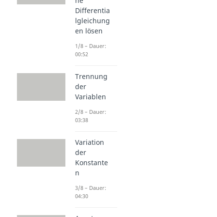
he
Differentia
lgleichung
en lösen
1/8 – Dauer:
00:52
Trennung
der
Variablen
2/8 – Dauer:
03:38
Variation
der
Konstante
n
3/8 – Dauer:
04:30