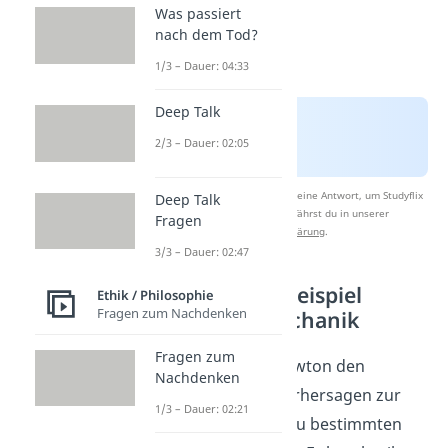
Was passiert
nach dem Tod?
1/3 – Dauer: 04:33
Deep Talk
2/3 – Dauer: 02:05
Nach Beantwortung speichern wir deine Antwort, um Studyflix
Deep Talk
zu verbessern. Mehr dazu erfährst du in unserer
Fragen
Datenschutzerklärung
.
3/3 – Dauer: 02:47
Determinismus Beispiel
Ethik / Philosophie
Fragen zum Nachdenken
Newton’sche Mechanik
Fragen zum
Zum Beispiel nutzte Newton den
Nachdenken
Determinismus, um
Vorhersagen zur
1/3 – Dauer: 02:21
Position von Planeten zu bestimmten