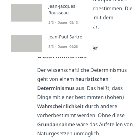
Jean-Jacques
Teilchens
nie
klar vorherbestimmen. Die
Rousseau
Theorie wäre also nicht mit dem
2/3 – Dauer: 05:13
Determinismus vereinbar.
Jean-Paul Sartre
Wissenschaftlicher
3/3 – Dauer: 04:28
Determinismus
Der wissenschaftliche Determinismus
geht von einem
heuristischen
Determinismus
aus. Das heißt, dass
Dinge mit einer bestimmten (hohen)
Wahrscheinlichkeit
durch andere
vorherbestimmt werden. Ohne diese
Grundannahme
wäre das Aufstellen von
Naturgesetzen unmöglich.