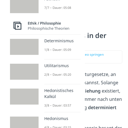
7/7 – Dauer: 05:08
Ethik / Philosophie
Philosophische Theorien
Determinismus in der
Determinismus
Physik
1/8 – Dauer: 05:09
zur Stelle im Video springen
(00:51)
Utilitarismus
In der Physik gibt es Naturgesetze, an
2/8 – Dauer: 05:20
denen du nicht rütteln kannst. Solange
zum Beispiel die
Erdanziehung
existiert,
Hedonistisches
Kalkül
werden Gegenstände immer nach unten
3/8 – Dauer: 03:57
fallen. Die Erdanziehung
determiniert
also das Fallen.
Hedonismus
In der physikalischen Theorie besagt der
4/8 – Dauer: 03:15