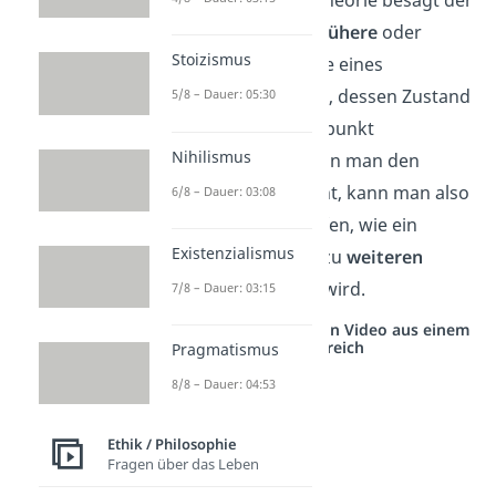
Determinismus, dass
frühere
oder
Stoizismus
gegenwärtige
Zustände eines
physikalischen Systems, dessen Zustand
5/8 – Dauer: 05:30
zu einem
späteren
Zeitpunkt
Nihilismus
vorherbestimmen. Wenn man den
Ausgangszustand
kennt, kann man also
6/8 – Dauer: 03:08
Aussagen darüber treffen, wie ein
Existenzialismus
physikalisches System zu
weiteren
Zeitpunkten aussehen wird.
7/8 – Dauer: 03:15
Studyflix vernetzt: Hier ein Video aus einem
anderen Bereich
Pragmatismus
8/8 – Dauer: 04:53
Ethik / Philosophie
Fragen über das Leben