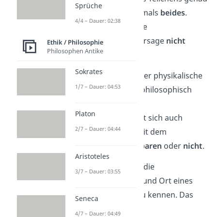
Sprüche
bestimmen — aber niemals
beides
.
4/4 – Dauer: 02:38
Dadurch ist eine genaue
deterministische Vorhersage
nicht
Ethik / Philosophie
Philosophen Antike
möglich
.
Sokrates
Doch hier kann sogar der physikalische
1/7 – Dauer: 04:53
Determinismus schon philosophisch
werden! Denn je nach
Platon
Interpretationsart
lässt sich auch
2/7 – Dauer: 04:44
Heisenbergs Theorie mit dem
Determinismus
vereinbaren
oder
nicht
.
Aristoteles
Heisenberg beschreibt die
3/7 – Dauer: 03:55
Unmöglichkeit, Impuls und Ort eines
Teilchens gleichzeitig zu kennen. Das
Seneca
nennt er
Unschärfen
.
4/7 – Dauer: 04:49