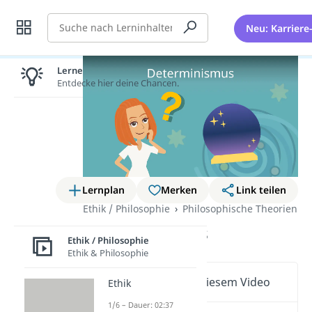
Suche
Neu: Karriere
Lernen lohnt sich!
Entdecke hier deine Chancen.
Lernplan
Merken
Link teilen
Ethik / Philosophie
Philosophische Theorien
Determinismus
Ethik / Philosophie
Ethik & Philosophie
Wichtige Inhalte in diesem Video
Ethik
1/6 – Dauer: 02:37