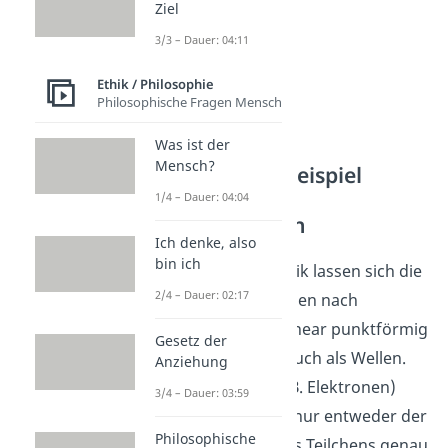
Ziel
3/3 – Dauer: 04:11
Ethik / Philosophie
Philosophische Fragen Mensch
Was ist der
Mensch?
Determinismus Beispiel
Heisenberg’sche
1/4 – Dauer: 04:04
Unschärferelation
Ich denke, also
bin ich
In der Quantenmechanik lassen sich die
2/4 – Dauer: 02:17
Bewegungen von Teilchen nach
Heisenberg nicht nur linear punktförmig
Gesetz der
beschreiben sondern auch als Wellen.
Anziehung
Bei kleinen Teilchen (z.B. Elektronen)
3/4 – Dauer: 03:59
lässt sich dabei jedoch nur
entweder der
Philosophische
Ort
oder
der Impuls des Teilchens genau