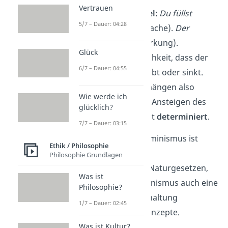
Vertrauen
Determinismus Beispiel:
Du füllst
5/7 – Dauer: 04:28
Wasser in ein Glas
(Ursache).
Der
Wasserstand steigt
(Wirkung).
Glück
Es besteht keine Möglichkeit, dass der
6/7 – Dauer: 04:55
Wasserstand gleich bleibt oder sinkt.
Ursache und Wirkung
hängen also
Wie werde ich
kausal
zusammen
. Das Ansteigen des
glücklich?
Wasserstandes ist somit
determiniert
.
7/7 – Dauer: 03:15
Das Konzept
des
Determinismus ist
Ethik / Philosophie
jedoch sehr
vielseitig
.
Philosophie Grundlagen
Neben
physikalischen
Naturgesetzen,
Was ist
beschreibt der Determinismus auch eine
Philosophie?
philosophische
Grundhaltung
1/7 – Dauer: 02:45
und
psychologische
Konzepte.
Was ist Kultur?