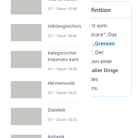
2/7 – Dauer: 03:08
Determinismus Definition
Determinismus kommt vom
Höhlengleichnis
Lateinischen „determinare“. Das
3/7 – Dauer: 04:46
bedeutet „festlegen“, „
Grenzen
setzen
„, „begrenzen“. Der
Kategorischer
Imperativ Kant
Determinismus geht von einer
4/7 – Dauer: 03:58
Vorherbestimmtheit
aller Dinge
aus — einschließlich des
Hermeneutik
menschlichen Handelns.
5/7 – Dauer: 04:42
Dialektik
6/7 – Dauer: 02:32
Ästhetik