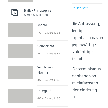
zur Stelle im Video springen
Ethik / Philosophie
(00:17)
Werte & Normen
Der
Determinismus
ist die Auffassung,
Moral
dass alle Ereignisse eindeutig
1/7 – Dauer: 02:35
vorherbestimmt sind. Er geht also davon
aus, dass vergangene, gegenwärtige
Solidarität
und insbesondere auch zukünftige
2/7 – Dauer: 03:57
Geschehnisse festgelegt sind.
Werte und
Der Grundgedanke des Determinismus
Normen
basiert auf dem Zusammenhang von
3/7 – Dauer: 03:45
Ursache und Wirkung
. Im einfachsten
Fall lassen sie sich einander eindeutig
Integrität
zuordnen. Das nennst du
4/7 – Dauer: 04:30
dann
Kausalität
.