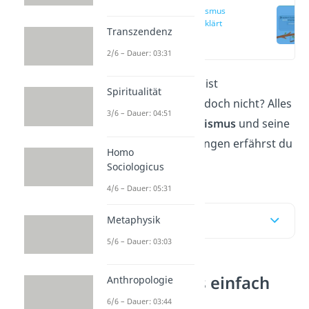
Determinismus
einfach erklärt
Transzendenz
(00:17)
2/6 – Dauer: 03:31
Alles in unserem Leben ist
Spiritualität
vorherbestimmt! Oder doch nicht? Alles
3/6 – Dauer: 04:51
rund um den
Determinismus
und seine
verschiedenen Auslegungen
erfährst du
Homo
hier
.
Sociologicus
4/6 – Dauer: 05:31
Inhaltsübersicht
Metaphysik
5/6 – Dauer: 03:03
Determinismus einfach
Anthropologie
erklärt
6/6 – Dauer: 03:44