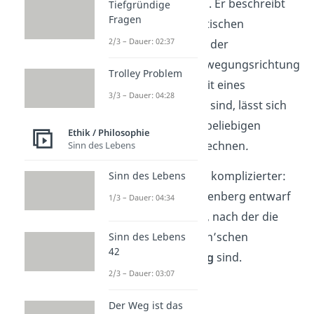
Zeitpunkten zu machen. Er beschreibt
Tiefgründige
Fragen
dabei
einen deterministischen
2/3 – Dauer: 02:37
Zusammenhang: Wenn der
Ausgangspunkt, die Bewegungsrichtung
Trolley Problem
und die Geschwindigkeit eines
3/3 – Dauer: 04:28
Gegenstandes bekannt sind, lässt sich
der Standort zu einem beliebigen
Ethik / Philosophie
späteren Zeitpunkt berechnen
.
Sinn des Lebens
Aber hier wird es etwas komplizierter:
Sinn des Lebens
Denn der Physiker Heisenberg entwarf
1/3 – Dauer: 04:34
1927 eine neue Theorie, nach der die
Grundlagen der Newton’schen
Sinn des Lebens
42
Mechanik
unvollständig
sind.
2/3 – Dauer: 03:07
Der Weg ist das