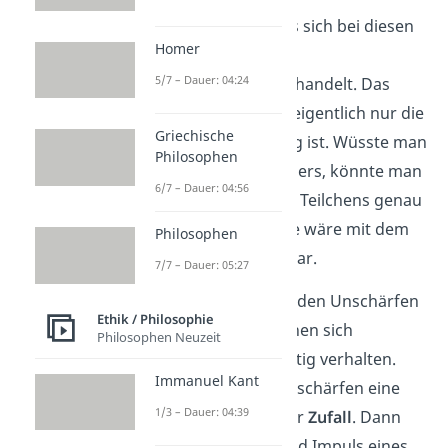
Eine Theorie ist, dass es sich bei diesen
Homer
Unschärfen nur um
5/7 – Dauer: 04:24
Messungenauigkeiten
handelt. Das
würde bedeuten, dass
eigentlich nur die
Griechische
Rechnung unvollständig ist. Wüsste man
Philosophen
die Größe des Messfehlers, könnte man
6/7 – Dauer: 04:56
auch die
Position
eines Teilchens genau
bestimmen.
Die Theorie wäre mit dem
Philosophen
Determinismus vereinbar.
7/7 – Dauer: 05:27
Eine andere Theorie zu den Unschärfen
Ethik / Philosophie
besagt aber, dass Teilchen sich
Philosophen Neuzeit
prinzipiell
nicht eindeutig verhalten.
Immanuel Kant
Demnach wären die Unschärfen eine
1/3 – Dauer: 04:39
zusätzliche Variable: der
Zufall
. Dann
könnte man den Ort und Impuls eines