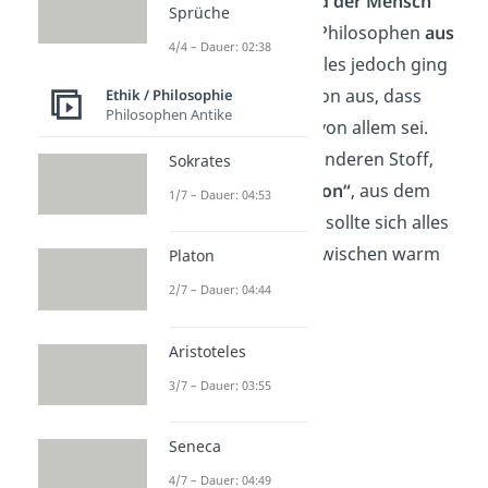
Beispielsweise
entstand der Mensch
Sprüche
laut dem griechischen Philosophen
aus
4/4 – Dauer: 02:38
Fischen
. Anders als Thales jedoch ging
Anaximander nicht davon aus, dass
Ethik / Philosophie
Philosophen Antike
Wasser die Grundlage von allem sei.
Laut ihm gab es einen anderen Stoff,
Sokrates
das sogenannte
„Apeiron“
, aus dem
1/7 – Dauer: 04:53
sich alles bildete. Dabei sollte sich alles
aus einem Gegensatz zwischen warm
Platon
und kalt entwickeln.
2/7 – Dauer: 04:44
Aristoteles
3/7 – Dauer: 03:55
Seneca
4/7 – Dauer: 04:49