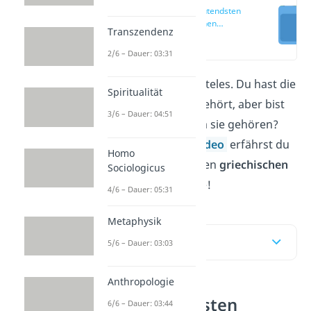
Die bedeutendsten
griechischen
Transzendenz
Philosophen
(00:17)
2/6 – Dauer: 03:31
Sokrates, Platon, Aristoteles. Du hast die
Spiritualität
Namen schon einmal gehört, aber bist
3/6 – Dauer: 04:51
dir nicht sicher, zu wem sie gehören?
Hier
und in unserem
Video
erfährst du
Homo
alles über die wichtigsten
griechischen
Sociologicus
Philosophen
der Antike!
4/6 – Dauer: 05:31
Metaphysik
Inhaltsübersicht
5/6 – Dauer: 03:03
Anthropologie
Die bedeutendsten
6/6 – Dauer: 03:44