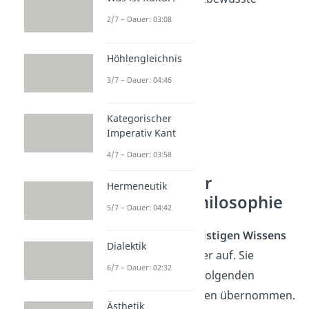
2/7 – Dauer: 03:08
Höhlengleichnis
3/7 – Dauer: 04:46
Kategorischer
Imperativ Kant
4/7 – Dauer: 03:58
Entwicklung der
Hermeneutik
griechischen Philosophie
5/7 – Dauer: 04:42
Die
Grundlagen des geistigen Wissens
Dialektik
bauten die Vorsokratiker auf. Sie
6/7 – Dauer: 02:32
wurden von allen nachfolgenden
griechischen Philosophen übernommen.
Ästhetik