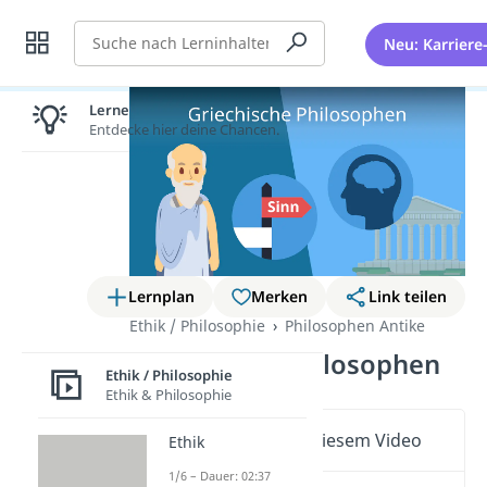
Suche
Neu: Karriere
Lernen lohnt sich!
Entdecke hier deine Chancen.
Lernplan
Merken
Link teilen
Ethik / Philosophie
Philosophen Antike
Griechische Philosophen
Ethik / Philosophie
Ethik & Philosophie
Wichtige Inhalte in diesem Video
Ethik
1/6 – Dauer: 02:37