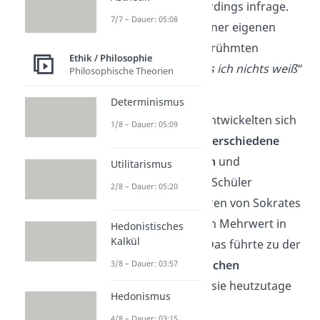
Sokrates
stellte sie allerdings infrage.
7/7 – Dauer: 05:08
Nur so konnte er zu seiner eigenen
Philosophie und der berühmten
Ethik / Philosophie
Aussage „
Ich weiß, dass ich nichts weiß
“
Philosophische Theorien
kommen.
Determinismus
Aus Sokrates‘ Lehren entwickelten sich
1/8 – Dauer: 05:09
im Laufe der Zeit viele
verschiedene
philosophische Schulen
und
Utilitarismus
Denkrichtungen. Seine Schüler
2/8 – Dauer: 05:20
überarbeiteten die Lehren von Sokrates
weiter oder sahen einen Mehrwert in
Hedonistisches
Kalkül
anderen Denkweisen. Das führte zu der
Vielzahl an philosophischen
3/8 – Dauer: 03:57
Erkenntnissen
, wie wir sie heutzutage
Hedonismus
kennen.
4/8 – Dauer: 03:15