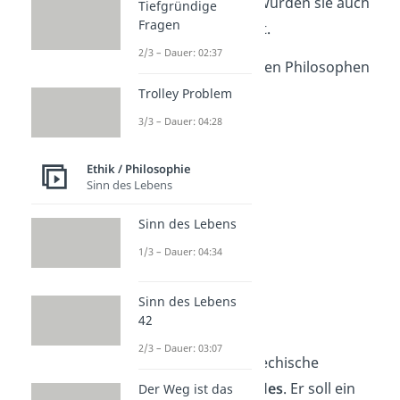
verstehen
. Deswegen wurden sie auch
Tiefgründige
Fragen
Naturgelehrte
genannt.
2/3 – Dauer: 02:37
Die Namen dieser antiken Philosophen
erfährst du jetzt.
Trolley Problem
3/3 – Dauer: 04:28
Ethik / Philosophie
Sinn des Lebens
Sinn des Lebens
1/3 – Dauer: 04:34
Sinn des Lebens
Thales
42
2/3 – Dauer: 03:07
Der erste bekannte griechische
Philosoph ist dabei
Thales
. Er soll ein
Der Weg ist das