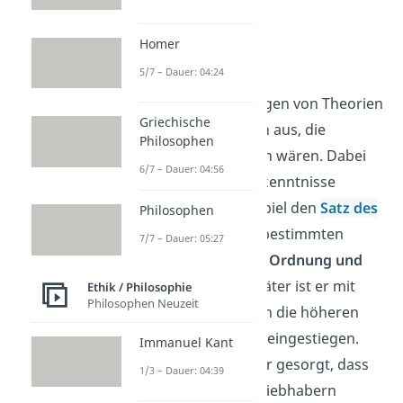
Homer
Pythagoras
5/7 – Dauer: 04:24
Pythagoras
ging hingegen von Theorien
Griechische
und Gesetzmäßigkeiten aus, die
Philosophen
einfacher nachzuweisen wären. Dabei
6/7 – Dauer: 04:56
hat er viele wichtige Erkenntnisse
gemacht, wie zum Beispiel den
Satz des
Philosophen
Pythagoras
. Laut ihm bestimmten
7/7 – Dauer: 05:27
Zahlenverhältnisse die Ordnung und
Harmonie der Welt
. Später ist er mit
Ethik / Philosophie
Philosophen Neuzeit
seinem Denken sogar in die höheren
Erkenntnisse des Seins eingestiegen.
Immanuel Kant
Pythagoras hat so dafür gesorgt, dass
1/3 – Dauer: 04:39
die Griechen zu Zahlenliebhabern