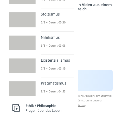
Studyflix vernetzt: Hier ein Video aus einem
anderen Bereich
Stoizismus
5/8 – Dauer: 05:30
Nihilismus
6/8 – Dauer: 03:08
Existenzialismus
7/8 – Dauer: 03:15
Pragmatismus
8/8 – Dauer: 04:53
Nach Beantwortung speichern wir deine Antwort, um Studyflix
zu verbessern. Mehr dazu erfährst du in unserer
Datenschutzerklärung
.
Ethik / Philosophie
Fragen über das Leben