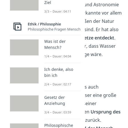
Ziel
Genie der Mathematik und Astronomie
3/3 – Dauer: 04:11
gewesen sein. Thales erkannte vor allem
als Erster, dass die Größen der Natur
Ethik / Philosophie
voneinander abhängig sind. Er hat also
Philosophische Fragen Mensch
als Erster die
Naturgesetze entdeckt
.
Was ist der
Weiterhin spekulierte er, dass Wasser
Mensch?
die Grundlage aller Dinge wäre.
1/4 – Dauer: 04:04
Ich denke, also
Anaximander
bin ich
2/4 – Dauer: 02:17
Wie Thales vor ihm, wies auch
Anaximander
dem Wasser eine große
Gesetz der
Rolle in der Welt zu. In seiner
Anziehung
Philosophie führte er den
Ursprung des
3/4 – Dauer: 03:59
Lebens
auf das Wasser zurück.
Philosophische