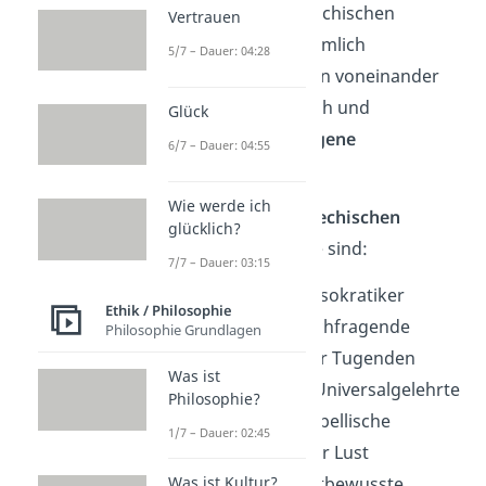
zuzuschreiben. Die griechischen
Vertrauen
Philosophen
bauten
nämlich
5/7 – Dauer: 04:28
aufeinander auf
, lernten voneinander
oder widersprachen sich und
Glück
entwickelten wieder
eigene
6/7 – Dauer: 04:55
Denkansätze
.
Wie werde ich
Die
bedeutendsten griechischen
glücklich?
Philosophen
der Antike sind:
7/7 – Dauer: 03:15
Die Gruppe der Vorsokratiker
Ethik / Philosophie
Sokrates
— der Nachfragende
Philosophie Grundlagen
Platon
— Lehrer der Tugenden
Was ist
Aristoteles
— Der Universalgelehrte
Philosophie?
Diogenes — Der Rebellische
1/7 – Dauer: 02:45
Epikur — Freund der Lust
Zenon — Der Pflichtbewusste
Was ist Kultur?