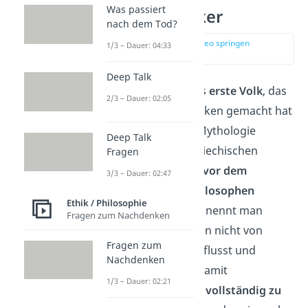
Was passiert
Die Vorsokratiker
nach dem Tod?
zur Stelle im Video springen
1/3 – Dauer: 04:33
(00:41)
Deep Talk
Die Griechen waren das
erste Volk
, das
2/3 – Dauer: 02:05
sich um die Welt Gedanken gemacht hat
und dabei nicht in die Mythologie
Deep Talk
ausgewichen ist. Die griechischen
Fragen
Philosophen, die dabei
vor dem
3/3 – Dauer: 02:47
berühmten antiken Philosophen
Ethik / Philosophie
Sokrates
gelebt haben, nennt man
Fragen zum Nachdenken
Vorsokratiker
. Sie waren nicht von
Fragen zum
seiner Sichtweise beeinflusst und
Nachdenken
setzten sich viel mehr damit
1/3 – Dauer: 02:21
auseinander, die
Natur vollständig zu