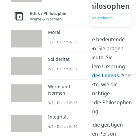
griechischen Philosophen
Ethik / Philosophie
zur Stelle im Video springen
Werte & Normen
(00:17)
Moral
In der Antike lebten viele bedeutende
1/7 – Dauer: 02:35
griechische Philosophen
. Sie prägen
unsere Denkweise bis heute. Sie
Solidarität
beschäftigten sich mit dem Ursprung
2/7 – Dauer: 03:57
der Welt und dem
Sinn des Lebens
.
Aber
auch handfestere Aspekte, wie die
Werte und
Normen
Naturgesetze
oder die richtige
Lebensweise, waren für die Philosophen
3/7 – Dauer: 03:45
der Antike von Bedeutung.
Integrität
Dabei ist es unmöglich, die geistigen
4/7 – Dauer: 04:30
Erfolge nur einer einzigen Person