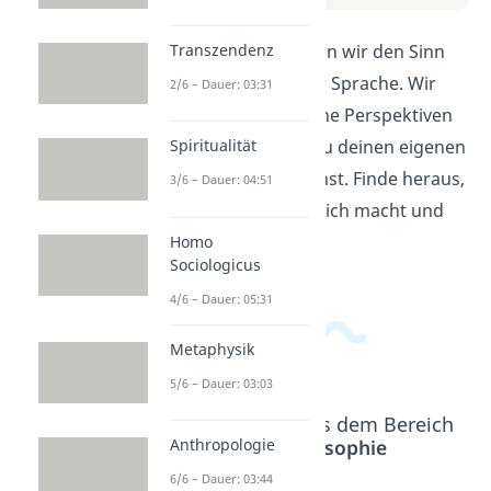
In diesem Video erklären wir den Sinn
Transzendenz
des Lebens in einfacher Sprache. Wir
2/6 – Dauer: 03:31
diskutieren verschiedene Perspektiven
und geben Tipps, wie du deinen eigenen
Spiritualität
Lebenssinn finden kannst. Finde heraus,
3/6 – Dauer: 04:51
was dich wirklich glücklich macht und
erfüllt!
Homo
Sociologicus
4/6 – Dauer: 05:31
Metaphysik
5/6 – Dauer: 03:03
Beliebte Inhalte aus dem Bereich
Anthropologie
Ethik / Philosophie
6/6 – Dauer: 03:44