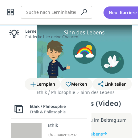
Suche
Neu: Karriere
Lernen lohnt sich!
Entdecke hier deine Chancen.
Lernplan
Merken
Link teilen
Ethik / Philosophie
Sinn des Lebens
Sinn des Lebens (Video)
Ethik / Philosophie
Ethik & Philosophie
Weitere Infos erhältst du im Beitrag zum
Ethik
Video
zum Beitrag: Sinn des Lebens
1/6 – Dauer: 02:37