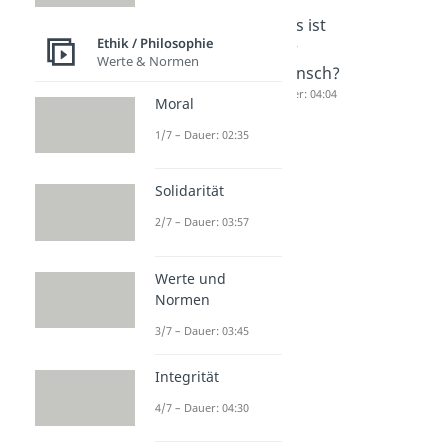
Sinn des
Der Weg
Was ist
Ethik / Philosophie
Lebens 42
ist das
der
Werte & Normen
Dauer: 03:07
Ziel
Mensch?
Dauer: 04:11
Dauer: 04:04
Moral
1/7 – Dauer: 02:35
Solidarität
2/7 – Dauer: 03:57
Werte und
Normen
3/7 – Dauer: 03:45
Integrität
4/7 – Dauer: 04:30