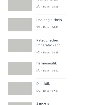
Philosophie
2/7 – Dauer: 03:08
Sinn des Lebens
Sinn des Lebens
Dauer: 04:34
Höhlengleichnis
Sinn des Lebens 42
3/7 – Dauer: 04:46
Dauer: 03:07
Der Weg ist das Ziel
Dauer: 04:11
Kategorischer
Imperativ Kant
4/7 – Dauer: 03:58
Hermeneutik
5/7 – Dauer: 04:42
Dialektik
6/7 – Dauer: 02:32
Ästhetik