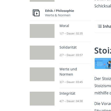
Schicksa
Ethik / Philosophie
Werte & Normen
Moral
Inha
1/7 – Dauer: 02:35
Stoi
Solidarität
2/7 – Dauer: 03:57
Werte und
Normen
Der Stoiz
3/7 – Dauer: 03:45
Stoizism
mithilfe
Integrität
4/7 – Dauer: 04:30
Die Vora
Situatio