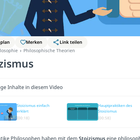
nplan
Merken
Link teilen
ilosophie
Philosophische Theorien
izismus
ge Inhalte in diesem Video
Stoizismus einfach
Hauptpraktiken des
erklärt
Stoizismus
(00:18)
(00:58)
tike Philosophen haben mit dem
Stoizismus
eine philosoph