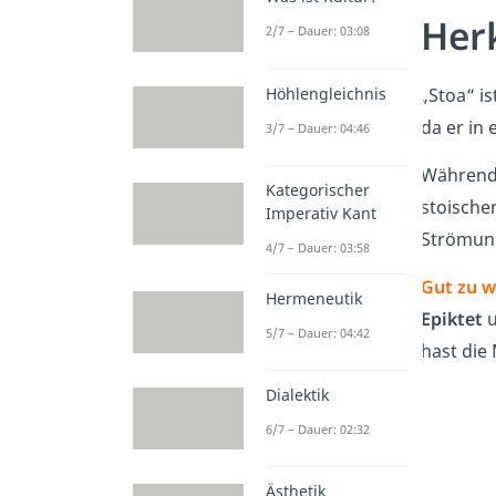
Her
2/7 – Dauer: 03:08
Höhlengleichnis
„Stoa“ is
da er in 
3/7 – Dauer: 04:46
Während
Kategorischer
stoische
Imperativ Kant
Strömung
4/7 – Dauer: 03:58
Gut zu w
Hermeneutik
Epiktet
u
5/7 – Dauer: 04:42
hast die
Dialektik
6/7 – Dauer: 02:32
Ästhetik