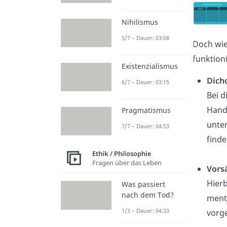
Nihilismus
5/7 – Dauer: 03:08
Doch wie
funktion
Existenzialismus
Dich
6/7 – Dauer: 03:15
Bei d
Handl
Pragmatismus
unter
7/7 – Dauer: 04:53
finde
Ethik / Philosophie
Fragen über das Leben
Vorsä
Hierb
Was passiert
nach dem Tod?
menta
1/3 – Dauer: 04:33
vorge