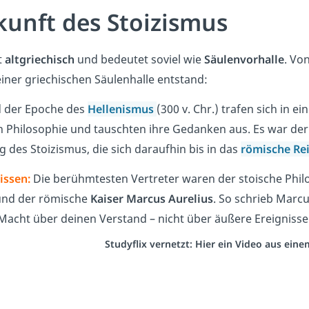
kunft des Stoizismus
t
altgriechisch
und bedeutet soviel wie
Säulenvorhalle
. Vo
einer griechischen Säulenhalle entstand:
 der Epoche des
Hellenismus
(300 v. Chr.) trafen sich in ei
n Philosophie und tauschten ihre Gedanken aus. Es war de
 des Stoizismus, die sich daraufhin bis in das
römische Re
issen:
Die berühmtesten Vertreter waren der stoische Phi
nd der römische
Kaiser Marcus Aurelius
. So schrieb Marcu
 Macht über deinen Verstand – nicht über äußere Ereignisse.
Studyflix vernetzt: Hier ein Video aus ein