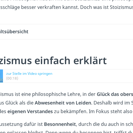
lsschläge besser verkraften kannst. Doch was ist Stoizismu
ltsübersicht
zismus einfach erklärt
zur Stelle im Video springen
(00:18)
ismus ist eine philosophische Lehre, in der
Glück das obers
us Glück als die
Abwesenheit von Leiden
. Deshalb wird im 
 des
eigenen Verstandes
zu bekämpfen. Im Fokus steht also 
ussetzung dafür ist
Besonnenheit
, durch die du auch in s
nen gelassen bleibst. Denn wenn du besonnen bist, triffst d