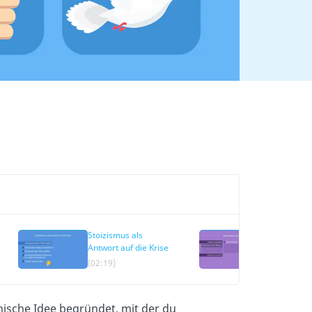
Stoizismus als
Stoizismus 
Antwort auf die Krise
(02:19)
(03:07)
ische Idee begründet, mit der du