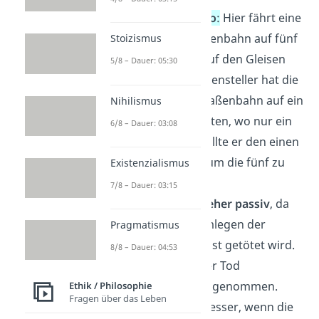
Das Switch-Szenario
:
Hier fährt eine
ungebremste Straßenbahn auf fünf
Stoizismus
Menschen zu, die auf den Gleisen
5/8 – Dauer: 05:30
arbeiten. Der Weichensteller hat die
Möglichkeit, die Straßenbahn auf ein
Nihilismus
Nebengleis umzuleiten, wo nur ein
6/8 – Dauer: 03:08
Mensch arbeitet. Sollte er den einen
Menschen opfern, um die fünf zu
Existenzialismus
retten?
7/8 – Dauer: 03:15
➡️ Das Szenario ist
eher passiv
, da
die Person beim Umlegen der
Pragmatismus
Weiche nicht bewusst getötet wird.
8/8 – Dauer: 04:53
Stattdessen wird der Tod
schlichtweg in Kauf genommen.
Ethik / Philosophie
Fragen über das Leben
Natürlich wäre es besser, wenn die