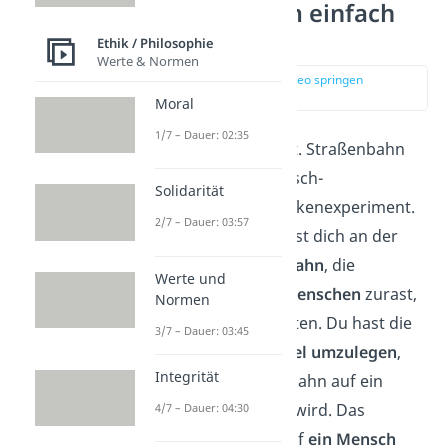
Trolley Problem einfach
erklärt
Ethik / Philosophie
Werte & Normen
zur Stelle im Video springen
(00:19)
Moral
1/7 – Dauer: 02:35
Das Trolley Problem (dt. Straßenbahn
Problem) ist ein moralisch-
Solidarität
philosophisches Gedankenexperiment.
2/7 – Dauer: 03:57
Stell dir vor, du befindest dich an der
Weiche einer Straßenbahn
, die
Werte und
ungebremst auf
fünf Menschen
zurast,
Normen
die auf dem Gleis arbeiten. Du hast die
3/7 – Dauer: 03:45
Möglichkeit, einen
Hebel umzulegen
,
Integrität
durch den die Straßenbahn auf ein
Nebengleis umgeleitet wird. Das
4/7 – Dauer: 04:30
Problem ist, dass darauf
ein Mensch