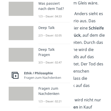
Person nicht auf dem Gleis wäre.
Was passiert
nach dem Tod?
Das Loop-Szenario
:
Anders sieht es
1/3 – Dauer: 04:33
beim zweiten Szenario aus. Das
Nebengleis macht hier eine
Schleife
Deep Talk
zum Hauptgleis zurück
, auf dem die
2/3 – Dauer: 02:05
fünf Menschen arbeiten. Durch das
Umstellen der Weiche wird die
Deep Talk
Fragen
Straßenbahn ebenfalls auf das
3/3 – Dauer: 02:47
Nebengleis umgeleitet. Der Tod des
dort arbeitenden Menschen
Ethik / Philosophie
Fragen zum Nachdenken
verhindert jedoch, dass die
Straßenbahn zurück auf das
Fragen zum
Hauptgleis rollt.
Nachdenken
➡️ Bei dem Szenario wird nicht nur
1/3 – Dauer: 02:21
der
Tod des Einzelnen
in Kauf