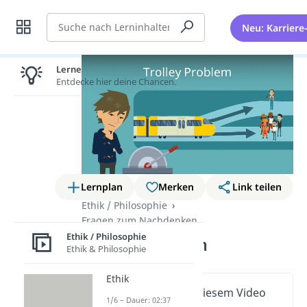
Suche
Neu: Karriere
Lernen lohnt sich!
Entdecke hier deine Chancen.
Lernplan
Merken
Link teilen
Ethik / Philosophie
Fragen zum Nachdenken
Ethik / Philosophie
Trolley Problem
Ethik & Philosophie
Ethik
Wichtige Inhalte in diesem Video
1/6 – Dauer: 02:37