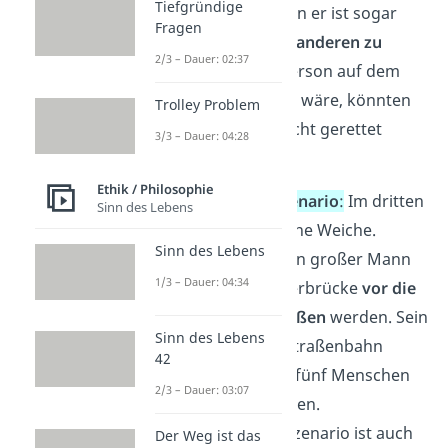
Tiefgründige
genommen, sondern er ist sogar
Fragen
notwendig, um die anderen zu
2/3 – Dauer: 02:37
retten
. Wenn die Person auf dem
Nebengleis nicht da wäre, könnten
Trolley Problem
die fünf anderen nicht gerettet
3/3 – Dauer: 04:28
werden!
Ethik / Philosophie
Das Footbridge-Szenario
:
Im dritten
Sinn des Lebens
Szenario gibt es keine Weiche.
Sinn des Lebens
Stattdessen kann ein großer Mann
1/3 – Dauer: 04:34
von einer Fußgängerbrücke
vor die
Straßenbahn gestoßen
werden. Sein
Sinn des Lebens
Körper würde die Straßenbahn
42
stoppen und somit fünf Menschen
2/3 – Dauer: 03:07
auf den Gleisen retten.
➡️ Wie im zweiten Szenario ist auch
Der Weg ist das