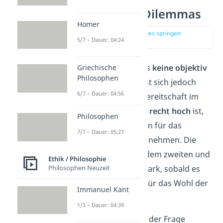
Lösungen des Dilemmas
Homer
zur Stelle im Video springen
5/7 – Dauer: 04:24
(02:30)
Für das Dilemma gibt es
keine objektiv
Griechische
Philosophen
richtige Lösung
. Es lässt sich jedoch
6/7 – Dauer: 04:56
beobachten, dass die Bereitschaft im
ersten
Switch-Szenario recht hoch
ist,
Philosophen
den Tod eines Menschen für das
7/7 – Dauer: 05:27
Gemeinwohl in Kauf zu nehmen. Die
Bereitschaft sinkt
mit dem zweiten und
Ethik / Philosophie
Philosophen Neuzeit
dem dritten Szenario stark, sobald es
um eine aktive Tötung für das Wohl der
Immanuel Kant
Mehrheit geht.
1/3 – Dauer: 04:39
Eine Studie hat sich mit der Frage