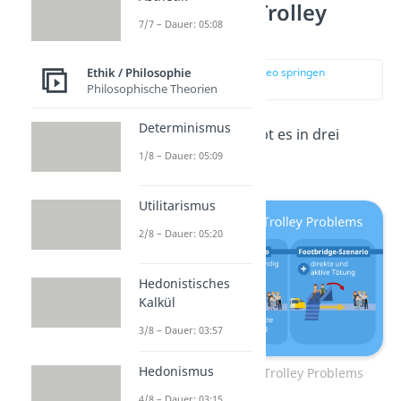
Varianten des Trolley
7/7 – Dauer: 05:08
Problems
zur Stelle im Video springen
Ethik / Philosophie
(01:05)
Philosophische Theorien
Determinismus
Das Trolley Problem gibt es in drei
1/8 – Dauer: 05:09
Varianten:
Utilitarismus
2/8 – Dauer: 05:20
Hedonistisches
Kalkül
3/8 – Dauer: 03:57
Hedonismus
Die drei Varianten des Trolley Problems
4/8 – Dauer: 03:15