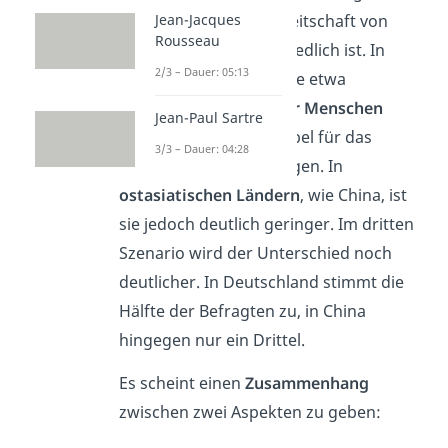
Jean-Jacques
beschäftigt, ob die Bereitschaft von
Rousseau
Land zu Land unterschiedlich ist. In
2/3 – Dauer: 05:13
westlichen Ländern
, wie etwa
Deutschland, sind
mehr Menschen
Jean-Paul Sartre
bereit
, den Weichenhebel für das
3/3 – Dauer: 04:28
Allgemeinwohl umzulegen. In
ostasiatischen Ländern
, wie China, ist
sie jedoch deutlich geringer. Im dritten
Szenario wird der Unterschied noch
deutlicher. In Deutschland stimmt die
Hälfte der Befragten zu, in China
hingegen nur ein Drittel.
Es scheint einen
Zusammenhang
zwischen zwei Aspekten zu geben: