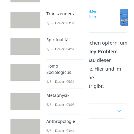
Trolley Problem
Transzendenz
einfach erklärt
(00:19)
2/6 – Dauer: 03:31
Spiritualität
Würdest du einen Menschen opfern, um
3/6 – Dauer: 04:51
fünf zu retten? Das
Trolley-Problem
beschäftigt sich mit genau dieser
Homo
moralischen Zwickmühle. Hier und im
Sociologicus
Video
erfährst du, welche
4/6 – Dauer: 05:31
Lösungsansätze es dafür gibt.
Metaphysik
5/6 – Dauer: 03:03
Inhaltsübersicht
Anthropologie
6/6 – Dauer: 03:44