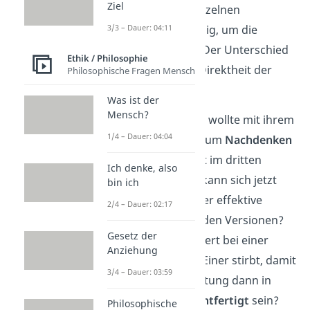
Ziel
hier der Tod des einzelnen
Menschen notwendig, um die
3/3 – Dauer: 04:11
anderen zu retten. Der Unterschied
Ethik / Philosophie
liegt jedoch in der Direktheit der
Philosophische Fragen Mensch
Tötung.
Was ist der
Mensch?
Übrigens:
Philippa Foot wollte mit ihrem
1/4 – Dauer: 04:04
Gedankenexperiment zum
Nachdenken
anregen
. Denn wer erst im dritten
Ich denke, also
Szenario passiv bleibt, kann sich jetzt
bin ich
hinterfragen: Was ist der effektive
2/4 – Dauer: 02:17
Unterschied
zwischen den Versionen?
Gesetz der
In allen Szenarien passiert bei einer
Anziehung
Handlung das gleiche: Einer stirbt, damit
3/4 – Dauer: 03:59
fünf leben! Kann die Tötung dann in
irgendeinem Fall
gerechtfertigt
sein?
Philosophische