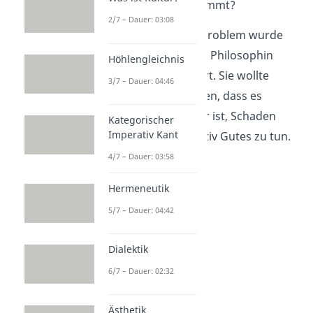
dadurch ums Leben kommt?
2/7 – Dauer: 03:08
Übrigens:
Das Trolley-Problem wurde
1967 von der britischen Philosophin
Höhlengleichnis
Philippa Foot
formuliert. Sie wollte
3/7 – Dauer: 04:46
damit ihre These belegen, dass es
moralisch bedeutsamer ist, Schaden
Kategorischer
Imperativ Kant
nicht zuzufügen, als aktiv Gutes zu tun.
4/7 – Dauer: 03:58
Hermeneutik
5/7 – Dauer: 04:42
Dialektik
6/7 – Dauer: 02:32
Ästhetik