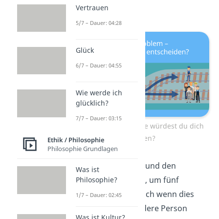
Vertrauen
arbeitet.
5/7 – Dauer: 04:28
Glück
6/7 – Dauer: 04:55
Wie werde ich
glücklich?
7/7 – Dauer: 03:15
Das Trolley Problem – Wie würdest du dich
entscheiden?
Ethik / Philosophie
Philosophie Grundlagen
Würdest du eingreifen
und den
Was ist
Weichenhebel umlegen, um fünf
Philosophie?
Menschen zu retten, auch wenn dies
1/7 – Dauer: 02:45
bedeutet, dass eine andere Person
Was ist Kultur?