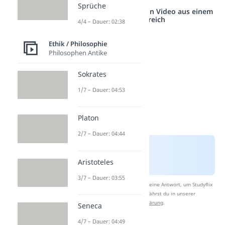
Sprüche
Studyflix vernetzt: Hier ein Video aus einem
anderen Bereich
4/4 – Dauer: 02:38
Ethik / Philosophie
Philosophen Antike
Sokrates
1/7 – Dauer: 04:53
Platon
2/7 – Dauer: 04:44
Aristoteles
3/7 – Dauer: 03:55
Nach Beantwortung speichern wir deine Antwort, um Studyflix
zu verbessern. Mehr dazu erfährst du in unserer
Datenschutzerklärung
.
Seneca
4/7 – Dauer: 04:49