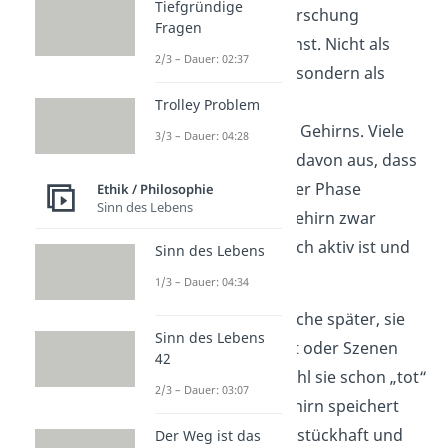
Tiefgründige
Trotzdem nimmt die Forschung
Fragen
Nahtoderfahrungen ernst. Nicht als
2/3 – Dauer: 02:37
Beweis für ein Jenseits, sondern als
Einblick in die extreme
Trolley Problem
Leistungsfähigkeit
des Gehirns. Viele
3/3 – Dauer: 04:28
Wissenschaftler gehen davon aus, dass
solche Erlebnisse in einer Phase
Ethik / Philosophie
Sinn des Lebens
entstehen, in der das Gehirn zwar
unterversorgt
, aber noch aktiv ist und
Sinn des Lebens
Eindrücke verarbeitet.
1/3 – Dauer: 04:34
Deshalb berichten manche später, sie
Sinn des Lebens
hätten
Stimmen
gehört oder Szenen
42
wahrgenommen, obwohl sie schon „tot“
2/3 – Dauer: 03:07
gewesen seien. Das Gehirn speichert
solche Eindrücke bruchstückhaft und
Der Weg ist das