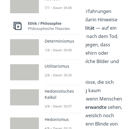
7/7 – Dauer: 05:08
Wie lassen sich solche Erfahrungen
erklären? Einige sehen darin Hinweise
Ethik / Philosophie
auf eine
spirituelle Realität
— auf ein
Philosophische Theorien
mögliches
Weiterleben
nach dem Tod.
Determinismus
Forscher vermuten hingegen, dass
1/8 – Dauer: 05:09
Sauerstoffmangel
im Gehirn oder
bestimmte Hormone solche Bilder und
Utilitarismus
Gefühle auslösen.
2/8 – Dauer: 05:20
Und doch gibt es Erlebnisse, die sich
wissenschaftlich bislang kaum
Hedonistisches
Kalkül
einordnen lassen. Etwa wenn Menschen
plötzlich
verstorbene Verwandte
sehen,
3/8 – Dauer: 03:57
von deren Tod sie nachweislich noch
Hedonismus
nichts wussten. Oder wenn Blinde von
4/8 – Dauer: 03:15