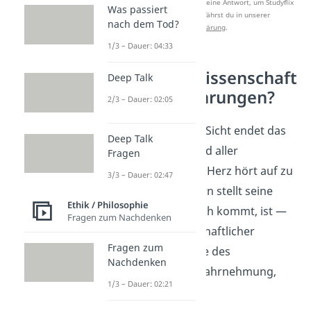
Nach Beantwortung speichern wir deine Antwort, um Studyflix
Was passiert
zu verbessern. Mehr dazu erfährst du in unserer
nach dem Tod?
Datenschutzerklärung
.
1/3 – Dauer: 04:33
Was sagt die Wissenschaft
Deep Talk
zu Nahtoderfahrungen?
2/3 – Dauer: 02:05
Aus wissenschaftlicher Sicht endet das
Deep Talk
Leben mit dem Stillstand aller
Fragen
Körperfunktionen: Das Herz hört auf zu
3/3 – Dauer: 02:47
schlagen und das Gehirn stellt seine
Ethik / Philosophie
Aktivität ein. Was danach kommt, ist —
Fragen zum Nachdenken
aus rein naturwissenschaftlicher
Fragen zum
Perspektive — das Ende des
Nachdenken
Bewusstseins
. Keine Wahrnehmung,
1/3 – Dauer: 02:21
kein Ich.