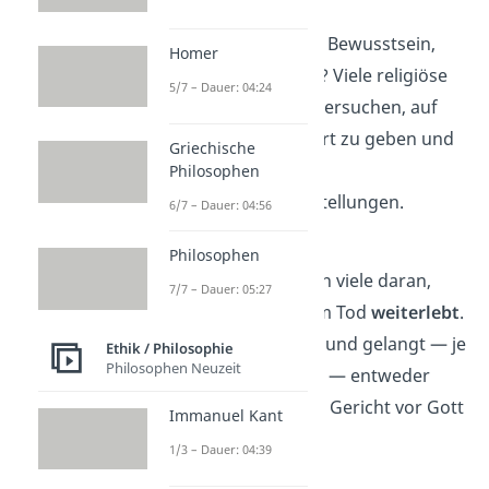
Was geschieht mit dem Bewusstsein,
Homer
wenn der Körper stirbt? Viele religiöse
5/7 – Dauer: 04:24
und spirituelle Lehren versuchen, auf
diese Frage eine Antwort zu geben und
Griechische
kommen dabei zu sehr
Philosophen
unterschiedlichen Vorstellungen.
6/7 – Dauer: 04:56
Christentum
Philosophen
Im Christentum glauben viele daran,
7/7 – Dauer: 05:27
dass die Seele nach dem Tod
weiterlebt
.
Sie verlässt den Körper und gelangt — je
Ethik / Philosophie
Philosophen Neuzeit
nach Glaubensrichtung — entweder
sofort oder nach einem Gericht vor Gott
Immanuel Kant
in eine jenseitige Welt.
1/3 – Dauer: 04:39
Islam