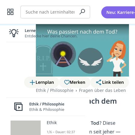
Suche
Neu: Karriere
Lernen lohnt sich!
Entdecke hier deine Chancen.
Lernplan
Merken
Link teilen
Ethik / Philosophie
Fragen über das Leben
Was passiert nach dem
Ethik / Philosophie
Tod?
Ethik & Philosophie
Ethik
Was passiert nach dem Tod
? Diese
Frage bewegt Menschen seit jeher —
1/6 – Dauer: 02:37