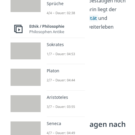
beantworten — weder bestätigen noch
Sprüche
ausschließen. Genau darin liegt der
4/4 – Dauer: 02:38
Raum, in dem
Spiritualität
und
Ethik / Philosophie
individuelle Hoffnung weiterleben
Philosophen Antike
dürfen.
Sokrates
1/7 – Dauer: 04:53
Platon
2/7 – Dauer: 04:44
Aristoteles
3/7 – Dauer: 03:55
Spirituelle
Bewusstseinsfragen nach
Seneca
dem Tod
4/7 – Dauer: 04:49