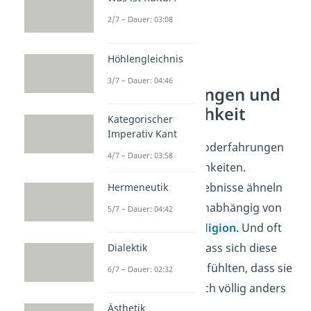
2/7 – Dauer: 03:08
Höhlengleichnis
3/7 – Dauer: 04:46
Nahtoderfahrungen und
Außerkörperlichkeit
Kategorischer
Imperativ Kant
In Berichten über Nahtoderfahrungen
4/7 – Dauer: 03:58
gibt es viele Gemeinsamkeiten.
Spannend ist: Diese Erlebnisse ähneln
Hermeneutik
sich weltweit — ganz unabhängig von
5/7 – Dauer: 04:42
Alter, Herkunft oder
Religion.
Und oft
berichten Betroffene, dass sich diese
Dialektik
Zustände so intensiv anfühlten, dass sie
6/7 – Dauer: 02:32
das eigene Leben danach völlig anders
betrachten.
Ästhetik