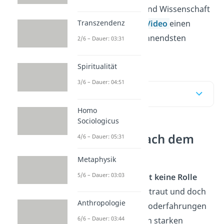
zwischen Spiritualität und Wissenschaft
findest du hier und im
Video
einen
Transzendenz
Überblick über die spannendsten
2/6 – Dauer: 03:31
Perspektiven.
Spiritualität
3/6 – Dauer: 04:51
Inhaltsübersicht
Homo
Sociologicus
Was passiert nach dem
4/6 – Dauer: 05:31
Tod?
Metaphysik
5/6 – Dauer: 03:03
Ein Moment, in dem
Zeit keine Rolle
mehr spielt. Alles ist vertraut und doch
Anthropologie
völlig anders. Wer Nahtoderfahrungen
6/6 – Dauer: 03:44
schildert, spricht oft von starken