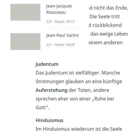
Jean-Jacques
Auch im Islam ist der Tod nicht das Ende,
Rousseau
sondern ein
Übergang
. Die Seele tritt
2/3 – Dauer: 05:13
vor Gott, das Leben wird rückblickend
betrachtet, und es folgt das ewige Leben
Jean-Paul Sartre
— im Paradies oder an einem anderen
3/3 – Dauer: 04:28
Ort.
Judentum
Das Judentum ist vielfältiger. Manche
Strömungen glauben an eine künftige
Auferstehung
der Toten, andere
sprechen eher von einer „Ruhe bei
Gott“.
Hinduismus
Im Hinduismus wiederum ist die Seele