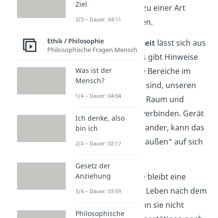
Ziel
fügt sie im Nachhinein zu einer Art
3/3 – Dauer: 04:11
innerem Film
zusammen.
Ethik / Philosophie
Auch
Außerkörperlichkeit
lässt sich aus
Philosophische Fragen Mensch
dieser Sicht erklären. Es gibt Hinweise
darauf, dass bestimmte Bereiche im
Was ist der
Mensch?
Gehirn dafür zuständig sind, unseren
1/4 – Dauer: 04:04
Körper, unsere Lage im Raum und
unsere Perspektive zu verbinden. Gerät
Ich denke, also
dieses System durcheinander, kann das
bin ich
Gefühl entstehen, „von außen“ auf sich
2/4 – Dauer: 02:17
selbst zu schauen.
Gesetz der
Trotz aller Erkenntnisse bleibt eine
Anziehung
Frage offen: Gibt es ein Leben nach dem
3/4 – Dauer: 03:59
Tod? Die Forschung kann sie nicht
Philosophische