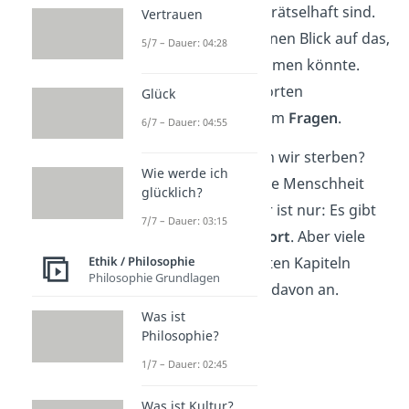
weil sie so intensiv und rätselhaft sind.
Vertrauen
Sie werfen scheinbar einen Blick auf das,
5/7 – Dauer: 04:28
was nach dem Tod kommen könnte.
Doch statt klarer Antworten
Glück
hinterlassen sie vor allem
Fragen
.
6/7 – Dauer: 04:55
Was also passiert, wenn wir sterben?
Wie werde ich
Diese Frage begleitet die Menschheit
glücklich?
seit Jahrhunderten. Klar ist nur: Es gibt
7/7 – Dauer: 03:15
keine eindeutige Antwort
. Aber viele
Theorien
. In den nächsten Kapiteln
Ethik / Philosophie
Philosophie Grundlagen
schauen wir uns einige davon an.
Was ist
Philosophie?
1/7 – Dauer: 02:45
Was ist Kultur?