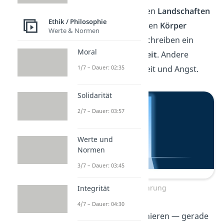
Bildern: Menschen sehen
Landschaften
Ethik / Philosophie
oder spüren, wie sie ihren
Körper
Werte & Normen
verlassen
. Manche beschreiben ein
Moral
Gefühl von
Geborgenheit
. Andere
berichten von Dunkelheit und Angst.
1/7 – Dauer: 02:35
Solidarität
2/7 – Dauer: 03:57
Werte und
Normen
3/7 – Dauer: 03:45
Nahtoderfahrung
Integrität
4/7 – Dauer: 04:30
Solche Erlebnisse faszinieren — gerade