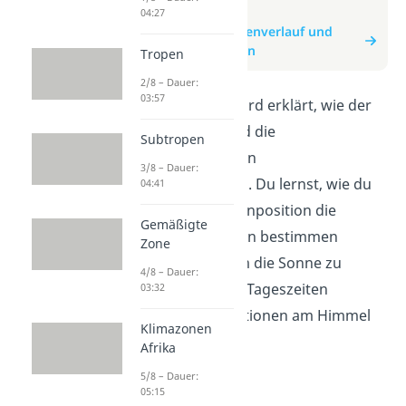
zum Video
04:27
zum Beitrag: Sonnenverlauf und
Himmelsrichtungen
Tropen
2/8 – Dauer:
03:57
In diesem Video wird erklärt, wie der
Sonnenverlauf und die
Subtropen
Himmelsrichtungen
3/8 – Dauer:
zusammenhängen. Du lernst, wie du
04:41
anhand der Sonnenposition die
Gemäßigte
Himmelsrichtungen bestimmen
Zone
kannst und warum die Sonne zu
4/8 – Dauer:
unterschiedlichen Tageszeiten
03:32
verschiedene Positionen am Himmel
Klimazonen
einnimmt.
Afrika
5/8 – Dauer:
05:15