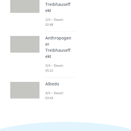
Treibhauseff
ekt
2/4 – Dauer:
02:48
Anthropogen
er
Treibhauseff
ekt
3/4 – Dauer:
05:22
Albedo
4/4 – Dauer:
03:43