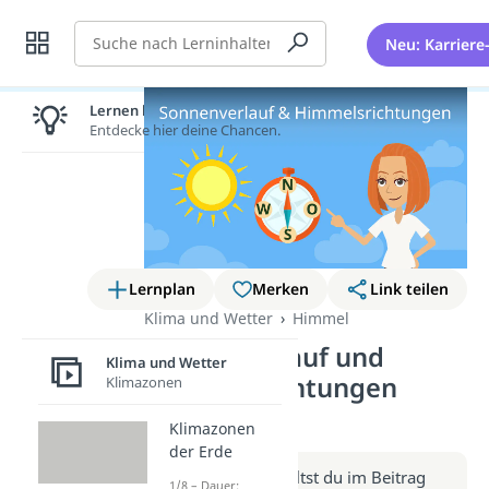
Suche
Neu: Karriere
Lernen lohnt sich!
Entdecke hier deine Chancen.
Lernplan
Merken
Link teilen
Klima und Wetter
Himmel
Sonnenverlauf und
Klima und Wetter
Himmelsrichtungen
Klimazonen
(Video)
Klimazonen
der Erde
Weitere Infos erhältst du im Beitrag
1/8 – Dauer: