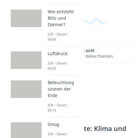
Wie entsteht
Blitz und
Donner?
2/8 – Dauer:
04:04
Lernen lohnt sich!
Luftdruck
Entdecke hier deine Chancen.
3/8 – Dauer:
04:35
Beleuchtung
szonen der
Erde
4/8 – Dauer:
05:14
Smog
Weitere Inhalte: Klima und
Wetter
5/8 – Dauer: