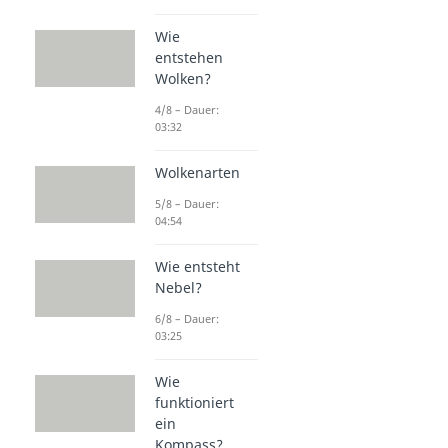
Wie
entstehen
Wolken?
4/8 – Dauer:
03:32
Wolkenarten
5/8 – Dauer:
04:54
Wie entsteht
Nebel?
6/8 – Dauer:
03:25
Wie
funktioniert
ein
Kompass?