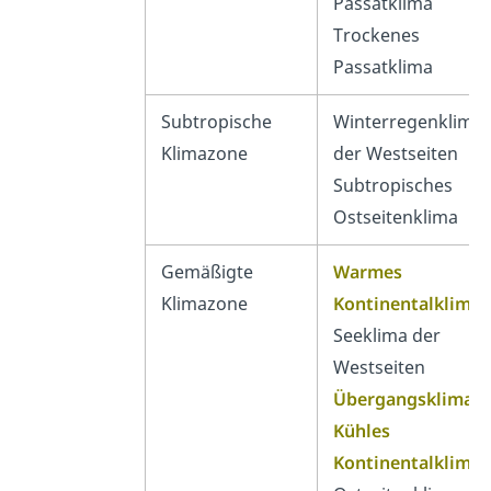
Passatklima
Trockenes
Passatklima
Subtropische
Winterregenklima
Klimazone
der Westseiten
Subtropisches
Ostseitenklima
Gemäßigte
Warmes
Klimazone
Kontinentalklima
Seeklima der
Westseiten
Übergangsklima
Kühles
Kontinentalklima