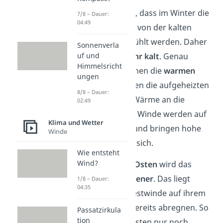
So kommt es dazu, dass im Winter die
7/8 – Dauer:
04:49
milden Westwinde von der kalten
Landmasse abgekühlt werden. Daher
Sonnenverla
sind die
uf und
Winter sehr kalt
. Genau
Himmelsricht
umgekehrt entstehen die
warmen
ungen
Sommer
. Hier geben die aufgeheizten
8/8 – Dauer:
Landmassen ihre Wärme an die
02:49
Westwinde ab. Die Winde werden auf
Klima und Wetter
ihrem Weg warm und bringen hohe
Winde
Temperaturen mit sich.
Wie entsteht
Wind?
Von
Westen nach Osten
wird das
Klima immer
trockener
. Das liegt
1/8 – Dauer:
04:35
daran, dass die Westwinde auf ihrem
Weg nach Osten bereits abregnen. So
Passatzirkula
tion
bringen sie dem Osten nur noch