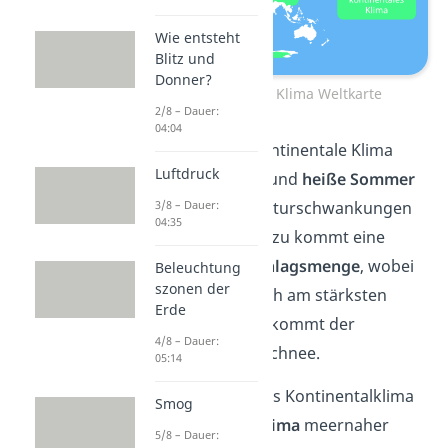
Wie entsteht
Blitz und
Donner?
Kontinentales Klima Weltkarte
2/8 – Dauer:
04:04
Typisch für das kontinentale Klima
Luftdruck
sind
kalte Winter
und
heiße Sommer
mit
Jahrestemperaturschwankungen
3/8 – Dauer:
04:35
um 25° Celsius. Dazu kommt eine
geringe Niederschlagsmenge
, wobei
Beleuchtung
szonen der
es im Sommer
noch am stärksten
Erde
regnet. Im Winter kommt der
4/8 – Dauer:
Niederschlag als Schnee.
05:14
Allgemein steht das Kontinentalklima
Smog
dem
maritimen Klima
meernaher
5/8 – Dauer: