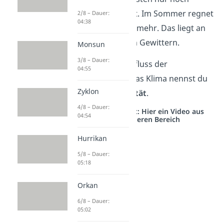
wenig Feuchtigkeit. Im Sommer regnet
2/8 – Dauer:
04:38
es dennoch etwas mehr. Das liegt an
den zunehmenden Gewittern.
Monsun
3/8 – Dauer:
Übrigens:
Den Einfluss der
04:55
Landmassen auf das Klima nennst du
Zyklon
auch
Kontinentalität
.
4/8 – Dauer:
Studyflix vernetzt: Hier ein Video aus
04:54
einem anderen Bereich
Hurrikan
5/8 – Dauer:
05:18
Orkan
6/8 – Dauer:
05:02