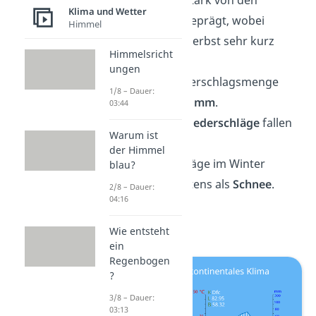
Klima und Wetter
Jahreszeiten
geprägt, wobei
Himmel
Frühling und Herbst sehr kurz
Himmelsricht
sind.
ungen
Die Jahresniederschlagsmenge
1/8 – Dauer:
liegt
unter
750 mm
.
03:44
Die
meisten Niederschläge
fallen
Warum ist
im Sommer.
der Himmel
Die Niederschläge im Winter
blau?
kommen meistens als
Schnee
.
2/8 – Dauer:
04:16
Wie entsteht
ein
Regenbogen
?
3/8 – Dauer:
03:13