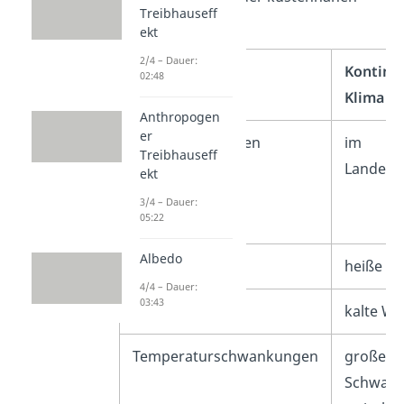
Treibhauseff
Regionen.
ekt
2/4 – Dauer:
Merkmale
Kontine
02:48
Klima
Anthropogen
er
Lage der Regionen
im
Treibhauseff
Landesi
ekt
3/4 – Dauer:
05:22
Albedo
Sommer
heiße S
4/4 – Dauer:
03:43
Winter
kalte Wi
Temperaturschwankungen
große
Schwan