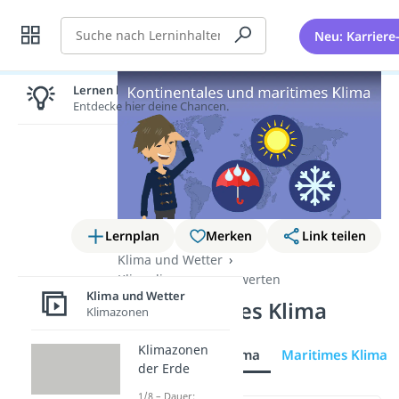
Suche
Neu: Karriere
Lernen lohnt sich!
Entdecke hier deine Chancen.
Lernplan
Merken
Link teilen
Klima und Wetter
Klimadiagramm auswerten
Klima und Wetter
Kontinentales Klima
Klimazonen
Klimazonen
Kontinentales Klima
Maritimes Klima
der Erde
1/8 – Dauer: