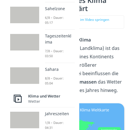
Kontinentales Klima
einfach erklärt
Sahelzone
6/8 – Dauer:
zur Stelle im Video springen
05:17
(00:16)
Tageszeitenkl
Das
kontinentale Klima
ima
(Kontinentalklima, Landklima) ist das
7/8 – Dauer:
Klima im Inneren eines Kontinents
03:50
oder in der Mitte größerer
Sahara
Landmassen. Dabei beeinflussen die
8/8 – Dauer:
umliegenden
Landmassen
das Wetter
05:04
über den Verlauf des Jahres hinweg.
Klima und Wetter
Wetter
Jahreszeiten
1/8 – Dauer:
04:31