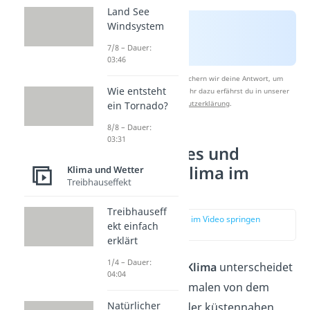
Land See
Windsystem
7/8 – Dauer:
03:46
Nach Beantwortung speichern wir deine Antwort, um
Wie entsteht
Studyflix zu verbessern. Mehr dazu erfährst du in unserer
Datenschutzerklärung
.
ein Tornado?
8/8 – Dauer:
03:31
Kontinentales und
maritimes Klima im
Klima und Wetter
Treibhauseffekt
Vergleich
Treibhauseff
zur Stelle im Video springen
ekt einfach
(01:26)
erklärt
1/4 – Dauer:
Das
kontinentale Klima
unterscheidet
04:04
sich in vielen Merkmalen von dem
Natürlicher
maritimen Klima
der küstennahen