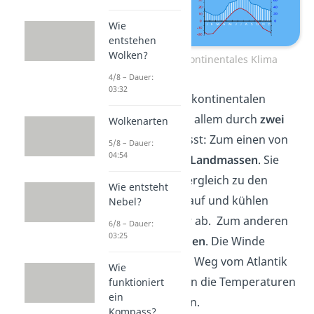
Wie
entstehen
Wolken?
Merkmale kontinentales Klima
4/8 – Dauer:
03:32
Die Merkmale des kontinentalen
Klimas werden vor allem durch
zwei
Wolkenarten
Faktoren
beeinflusst: Zum einen von
5/8 – Dauer:
04:54
den
umliegenden Landmassen
. Sie
wärmen sich im Vergleich zu den
Wie entsteht
Meeren schneller auf und kühlen
Nebel?
ebenfalls schneller ab. Zum anderen
6/8 – Dauer:
03:25
von den
Westwinden
. Die Winde
nehmen auf ihrem Weg vom Atlantik
Wie
zum Landesinneren die Temperaturen
funktioniert
ein
der Landmassen an.
Kompass?