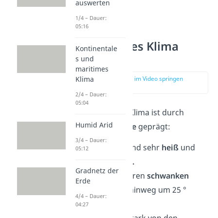
auswerten
1/4 – Dauer:
05:16
Kontinentales Klima
Kontinentale
Merkmale
s und
maritimes
zur Stelle im Video springen
Klima
(00:39)
2/4 – Dauer:
05:04
Das kontinentale Klima ist durch
Humid Arid
mehrere
Merkmale
geprägt:
3/4 – Dauer:
Die Sommer sind sehr
heiß
und
05:12
die Winter
kalt.
Gradnetz der
Die Temperaturen
schwanken
Erde
über das Jahr hinweg um 25
°
4/4 – Dauer:
Celsius.
04:27
Das Klima ist stark von den