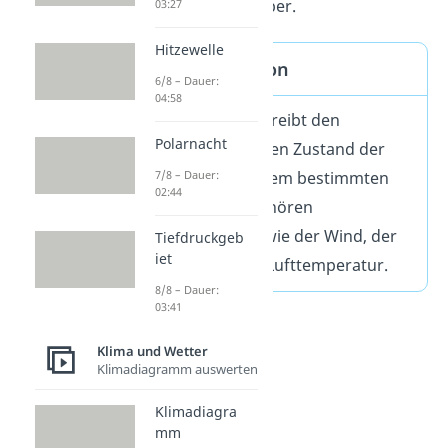
Regionen gegenüber.
03:27
Hitzewelle
Klima Definition
6/8 – Dauer:
04:58
Das Klima beschreibt den
Polarnacht
durchschnittlichen Zustand der
Witterung in einem bestimmten
7/8 – Dauer:
02:44
Gebiet. Dazu gehören
Klimaelemente wie der Wind, der
Tiefdruckgeb
iet
Regen oder die Lufttemperatur.
8/8 – Dauer:
03:41
Klima und Wetter
Klimadiagramm auswerten
Klimadiagra
mm