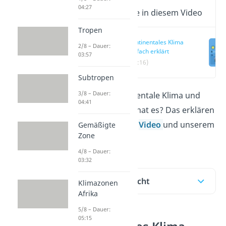
04:27
Wichtige Inhalte in diesem Video
Tropen
Kontinentales Klima
2/8 – Dauer:
einfach erklärt
03:57
(00:16)
Subtropen
3/8 – Dauer:
Was ist das kontinentale Klima und
04:41
welche Merkmale hat es? Das erklären
wir dir i
n unserem
Video
und u
nserem
Gemäßigte
Zone
Beitrag dazu!
4/8 – Dauer:
03:32
Inhaltsübersicht
Klimazonen
Afrika
5/8 – Dauer:
05:15