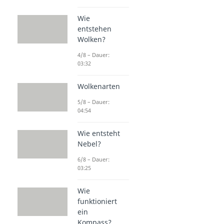
Wie
entstehen
Wolken?
4/8 – Dauer:
03:32
Wolkenarten
5/8 – Dauer:
04:54
Wie entsteht
Nebel?
6/8 – Dauer:
03:25
Wie
funktioniert
ein
Kompass?