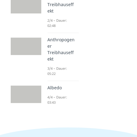
Treibhauseff
ekt
2/4 – Dauer:
02:48
Anthropogen
er
Treibhauseff
ekt
3/4 – Dauer:
05:22
Albedo
4/4 – Dauer:
03:43