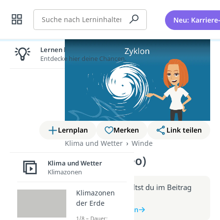
Suche
Neu: Karriere
Lernen lohnt sich!
Entdecke hier deine Chancen.
Lernplan
Merken
Link teilen
Klima und Wetter
Winde
Zyklon (Video)
Klima und Wetter
Klimazonen
Weitere Infos erhältst du im Beitrag
Klimazonen
zum Video
der Erde
zum Beitrag: Zyklon
1/8 – Dauer: