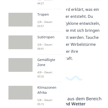
04:27
In diesem Video wird erklärt, was ein
Tropen
Zyklon ist und wie er entsteht. Du
2/8 – Dauer:
erfährst, wie sich Zyklone entwickeln,
03:57
welche Gefahren sie mit sich bringen
und wie sie benannt werden. Tauche
Subtropen
ein in die Welt dieser Wirbelstürme
3/8 – Dauer:
04:41
und lerne mehr über ihre
beeindruckende Kraft.
Gemäßigte
Zone
4/8 – Dauer:
03:32
Klimazonen
Afrika
Beliebte Inhalte aus dem Bereich
5/8 – Dauer:
Klima und Wetter
05:15