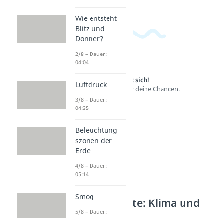
Wie entsteht
Blitz und
Donner?
2/8 – Dauer:
04:04
Lernen lohnt sich!
Luftdruck
Entdecke hier deine Chancen.
3/8 – Dauer:
04:35
Beleuchtung
szonen der
Erde
4/8 – Dauer:
05:14
Smog
Weitere Inhalte: Klima und
Wetter
5/8 – Dauer: