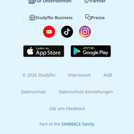
Für Unternehmen
Partner
Studyflix Business
Presse
© 2026 Studyflix
Impressum
AGB
Datenschutz
Datenschutz-Einstellungen
Gib uns Feedback
Part of the
EMBRACE family