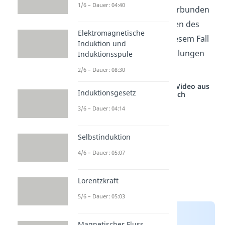
1/6 – Dauer: 04:40
und W1 und W2 und U1 verbunden
werden müssen. Die Phasen des
Elektromagnetische
Stromnetzes werden in diesem Fall
Induktion und
jeweils zwischen zwei Wicklungen
Induktionsspule
angeschlossen.
2/6 – Dauer: 08:30
Studyflix vernetzt: Hier ein Video aus
Induktionsgesetz
einem anderen Bereich
3/6 – Dauer: 04:14
Selbstinduktion
4/6 – Dauer: 05:07
Lorentzkraft
5/6 – Dauer: 05:03
Magnetischer Fluss