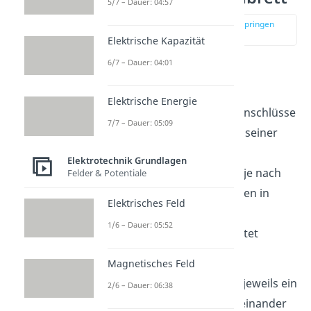
5/7 – Dauer: 04:57
zur Stelle im Video springen
(00:24)
Elektrische Kapazität
6/7 – Dauer: 04:01
In der Regel besitzen
Drehstrommotoren ein
Elektrische Energie
Klemmbrett
, an dem die Anschlüsse
7/7 – Dauer: 05:09
U1, U2, V1, V2, W1 und W2 seiner
Spulen
zugängig sind. Die
Elektrotechnik Grundlagen
Anschlüsse können daher je nach
Felder & Potentiale
Anwendungsfall vom Nutzen in
Elektrisches Feld
Stern beziehungsweise
1/6 – Dauer: 05:52
Dreieckschaltung verschaltet
werden.
Magnetisches Feld
Bei der Sternschaltung ist jeweils ein
2/6 – Dauer: 06:38
Anschluss einer Spule miteinander