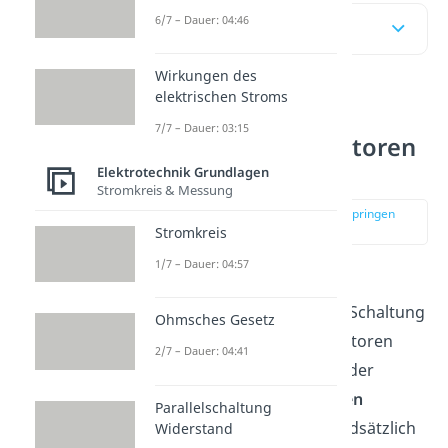
6/7 – Dauer: 04:46
Inhaltsübersicht
Wirkungen des
elektrischen Stroms
Stern Dreieck
7/7 – Dauer: 03:15
Schaltung bei Motoren
einfach erklärt
Elektrotechnik Grundlagen
Stromkreis & Messung
zur Stelle im Video springen
(00:15)
Stromkreis
1/7 – Dauer: 04:57
Wird von der Stern
beziehungsweise Dreieck-Schaltung
Ohmsches Gesetz
in Zusammenhang mit Motoren
2/7 – Dauer: 04:41
gesprochen, so ist die Art der
Verschaltung seiner Spulen
Parallelschaltung
gemeint. Dabei kann grundsätzlich
Widerstand