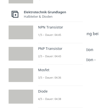
Elektrotechnik
Grundlagen
Elektrotechnik Grundlagen
Halbleiter & Dioden
Stern-Dreieck-Schaltung
Stern-Dreieck-Schaltung
NPN Transistor
Dauer: 03:12
Stern- und Dreieck-Schaltung bei
1/5 – Dauer: 04:45
Motoren
Dauer: 03:53
PNP Transistor
Stern-Dreieck-Transformation
Dauer: 04:48
2/5 – Dauer: 04:43
Stern-Dreieck-Transformation -
Übung
Mosfet
Dauer: 05:28
3/5 – Dauer: 04:36
Diode
4/5 – Dauer: 04:38