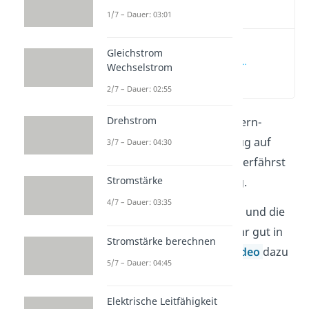
Video
1/7 – Dauer: 03:01
Stern Dreieck
Gleichstrom
Schaltung bei
Wechselstrom
Motoren einfach
(00:15)
erklärt
2/7 – Dauer: 02:55
Drehstrom
Was genau du bei einer Stern-
Dreieck-Schaltung im Bezug auf
3/7 – Dauer: 04:30
Motoren beachten musst, erfährst
Stromstärke
du hier in unserem Beitrag.
4/7 – Dauer: 03:35
Die einzelnen Schaltungen und die
Details dazu kannst du sehr gut in
Stromstärke berechnen
unserem hochwertigen
Video
dazu
5/7 – Dauer: 04:45
sehen!
Elektrische Leitfähigkeit