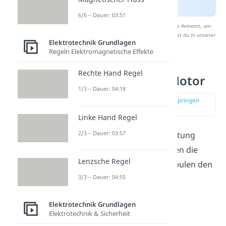
6/6 – Dauer: 03:51
Nach Beantwortung speichern wir deine Antwort, um
Studyflix zu verbessern. Mehr dazu erfährst du in unserer
Elektrotechnik Grundlagen
Datenschutzerklärung
.
Regeln Elektromagnetische Effekte
Rechte Hand Regel
Sternschaltung Motor
1/3 – Dauer: 04:18
zur Stelle im Video springen
(00:54)
Linke Hand Regel
2/3 – Dauer: 03:57
Ist ein Motor in Sternschaltung
verschalten, so entsprechen die
Lenzsche Regel
Ströme
durch seine Spulen den
3/3 – Dauer: 04:55
Strömen
in seinen
Zuleitungssträngen.
Elektrotechnik Grundlagen
Elektrotechnik & Sicherheit