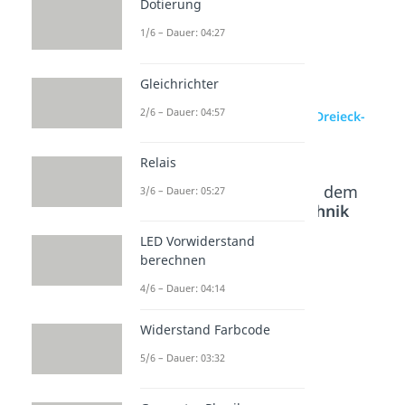
Dotierung
1/6 – Dauer: 04:27
Gleichrichter
2/6 – Dauer: 04:57
zur Videoseite: Stern- und Dreieck-
Schaltung bei Motoren
Relais
Beliebte Inhalte aus dem
3/6 – Dauer: 05:27
Bereich
Elektrotechnik
Grundlagen
LED Vorwiderstand
berechnen
Stern-
Schaltpl
Wechsel
4/6 – Dauer: 04:14
Dreieck-
äne
schaltun
Widerstand Farbcode
Transfo
Dauer: 05:09
g
rmation
Dauer: 02:04
5/6 – Dauer: 03:32
Dauer: 04:48