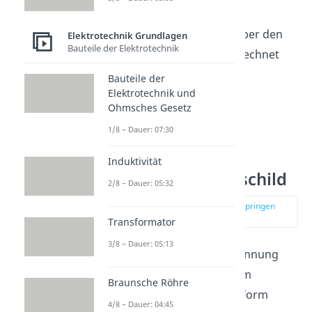
Spulen kann aus der
Außenleiterspannung
über den
Elektrotechnik Grundlagen
Bauteile der Elektrotechnik
Verkettungsfaktor
berechnet
werden.
Bauteile der
Elektrotechnik und
Ohmsches Gesetz
1/8 – Dauer: 07:30
Stern Dreieck
Induktivität
Schaltung Typenschild
2/8 – Dauer: 05:32
zur Stelle im Video springen
(02:55)
Transformator
3/8 – Dauer: 05:13
Die maximal zulässige Spannung
eines Motors ist auf seinem
Braunsche Röhre
Typenschild
in folgender Form
4/8 – Dauer: 04:45