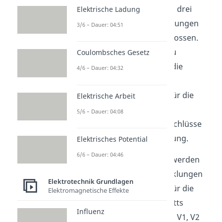
verbunden. An die übrigen drei
Elektrische Ladung
Anschüsse werden die Leitungen
3/6 – Dauer: 04:51
des Stromnetzes angeschlossen.
Um eine Sternschaltung zu
Coulombsches Gesetz
realisieren werden daher die
4/6 – Dauer: 04:32
Anschlüsse U2, V2 und W2
miteinander verbunden. Für die
Elektrische Arbeit
Phasen des Netzes stehen
5/6 – Dauer: 04:08
dementsprechend die Anschlüsse
U1, V2 und W1 zur Verfügung.
Elektrisches Potential
6/6 – Dauer: 04:46
Bei der Dreieckschaltung werden
hingegen jeweils zwei Wicklungen
Elektrotechnik Grundlagen
miteinander verbunden. Für die
Elektromagnetische Effekte
Anschlüsse des Klemmbretts
Influenz
bedeutet das, dass U2 und V1, V2