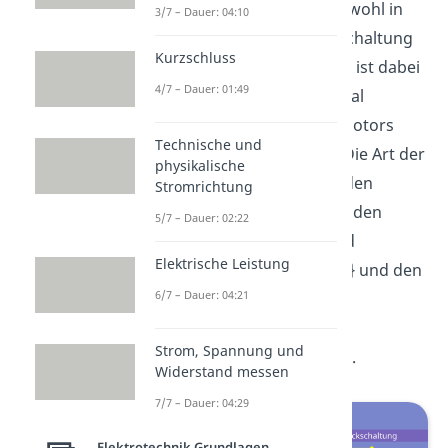
jeder Drehstrommotor sowohl in
3/7 – Dauer: 04:10
Stern als auch in Dreieckschaltung
Kurzschluss
betrieben werden. Wichtig ist dabei
4/7 – Dauer: 01:49
allerdings, dass die maximal
zulässige Spannung des Motors
Technische und
nicht überschritten wird. Die Art der
physikalische
Verschaltung beeinflusst den
Stromrichtung
Zusammenhang zwischen den
5/7 – Dauer: 02:22
Strangströmen I_{Str} und
Elektrische Leistung
Strangspannungen U_{Str} und den
6/7 – Dauer: 04:21
Außerleiterströmen
beziehungsweise
Strom, Spannung und
Außenleiterspannungen
.
Widerstand messen
7/7 – Dauer: 04:29
Elektrotechnik Grundlagen