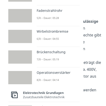
vermerkt:
Fadenstrahlrohr
5/8 – Dauer: 05:28
Die linke Angabe gibt die
zulässige
Zwischenleiterspannung
in
Wirbelstrombremse
Dreieckschaltung
an, die rechte gibt
6/8 – Dauer: 04:55
entsprechend die zulässige
Zwischenleiterspannung
in
Brückenschaltung
Sternschaltung
an. Im
7/8 – Dauer: 05:19
europäischen Stromnetz beträgt die
Zwischenleiterspannung ca. 400V,
Operationsverstärker
das bedeutet, dass der Motor aus
8/8 – Dauer: 04:14
obigen Beispiel nur ist
Sternschaltung betrieben werden
Elektrotechnik Grundlagen
darf.
Zusatzbauteile Elektrotechnik