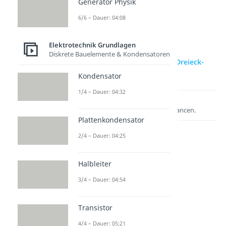
Generator Physik
6/6 – Dauer: 04:08
Elektrotechnik Grundlagen
Diskrete Bauelemente & Kondensatoren
zur Videoseite: Stern- und Dreieck-
Schaltung bei Motoren
Kondensator
1/4 – Dauer: 04:32
Lernen lohnt sich!
Entdecke hier deine Chancen.
Plattenkondensator
2/4 – Dauer: 04:25
Halbleiter
3/4 – Dauer: 04:54
Transistor
Weitere Inhalte:
4/4 – Dauer: 05:21