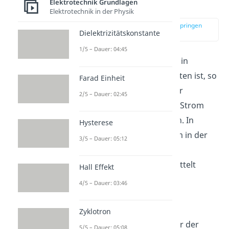
Elektrotechnik Grundlagen
Motor
Elektrotechnik in der Physik
zur Stelle im Video springen
Dielektrizitätskonstante
(02:04)
1/5 – Dauer: 04:45
Wenn ein Motor hingegen in
Dreieckschaltung verschalten ist, so
Farad Einheit
entspricht der Strom in der
2/5 – Dauer: 02:45
Zuleitung nicht mehr dem Strom
durch die einzelnen Spulen. In
Hysterese
diesem Fall kann der Strom in der
3/5 – Dauer: 05:12
Zuleitung über den
Verkettungsfakor
ermittelt
Hall Effekt
werden
4/5 – Dauer: 03:46
Zyklotron
Die Spannung
an einer der
5/5 – Dauer: 05:08