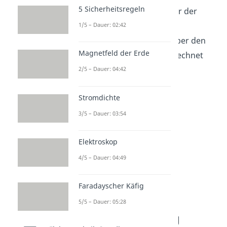
5 Sicherheitsregeln
Die Spannung
an einer der
Spulen kann aus der
1/5 – Dauer: 02:42
Außenleiterspannung
über den
Magnetfeld der Erde
Verkettungsfaktor
berechnet
werden.
2/5 – Dauer: 04:42
Stromdichte
3/5 – Dauer: 03:54
Elektroskop
4/5 – Dauer: 04:49
Faradayscher Käfig
5/5 – Dauer: 05:28
Dreieckschaltung