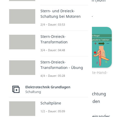
negative Teilchen
bewegen (vom
Minus- zum Pluspol;
Stern- und Dreieck-
Elektronenstromrichtung).
Schaltung bei Motoren
2/4 – Dauer: 03:53
Stern-Dreieck-
Transformation
3/4 – Dauer: 04:48
Stern-Dreieck-
Transformation - Übung
Linke-Hand-Regel und Rechte-Hand-
4/4 – Dauer: 05:28
Regel
Elektrotechnik Grundlagen
Schaltung
Für die Bestimmung der Richtung
der
Lorentzkraft
hältst du den
Schaltpläne
Daumen, Zeigefinger und
1/2 – Dauer: 05:09
Mittelfinger senkrecht voneinander,