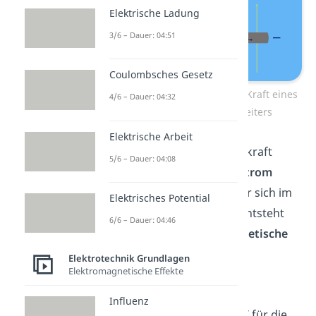
Elektrische Ladung
3/6 – Dauer: 04:51
Coulombsches Gesetz
Richtung der magnetischen Kraft eines
4/6 – Dauer: 04:32
stromdurchflossenen Leiters
Elektrische Arbeit
Die Formel für die Lorentzkraft
5/6 – Dauer: 04:08
leiten wir nun her. Fließt
Strom
durch einen Leiter, welcher sich im
Elektrisches Potential
Magnetfeld
befindet, so entsteht
6/6 – Dauer: 04:46
auf diesen Leiter die
magnetische
Kraft
mit
Elektrotechnik Grundlagen
Elektromagnetische Effekte
.
Influenz
In diesem Ausdruck steht
für die