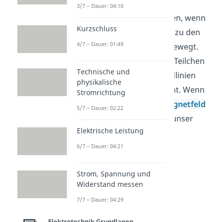
Bewegungsrichtung
. Die
3/7 – Dauer: 04:10
Lorentzkraft
ist am größten, wenn
Kurzschluss
sich die Ladung senkrecht zu den
4/7 – Dauer: 01:49
magnetischen Feldlinien bewegt.
Bewegt sich das geladene Teilchen
Technische und
parallel zu den Magnetfeldlinien
physikalische
wirkt die
Lorentzkraft
nicht. Wenn
Stromrichtung
du Fragen zum Thema
Magnetfeld
5/7 – Dauer: 02:22
hast, kannst du dir gerne unser
Elektrische Leistung
Video dazu ansehen.
6/7 – Dauer: 04:21
Strom, Spannung und
Widerstand messen
7/7 – Dauer: 04:29
Elektrotechnik Grundlagen