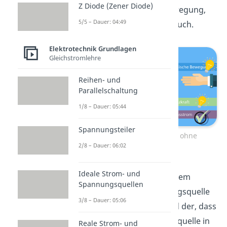
Z Diode (Zener Diode)
wie eine mechanische Bewegung,
5/5 – Dauer: 04:49
gezeigt im folgenden Versuch.
Elektrotechnik Grundlagen
Gleichstromlehre
Reihen- und
Parallelschaltung
1/8 – Dauer: 05:44
Spannungsteiler
Leiterschaukelversuch – ohne
2/8 – Dauer: 06:02
Spannungsquelle
Ideale Strom- und
Im Vergleich zum vorherigem
Spannungsquellen
Aufbau mit einer Spannungsquelle
3/8 – Dauer: 05:06
ist der einzige Unterschied der, dass
sich nun keine Spannungsquelle in
Reale Strom- und