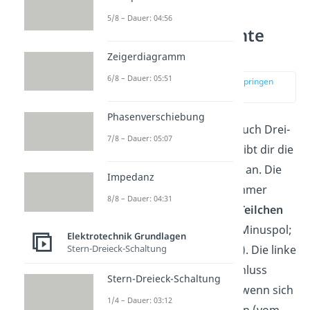
5/8 – Dauer: 04:56
Lorentzkraft Rechte
Hand Regel
Zeigerdiagramm
6/8 – Dauer: 05:51
zur Stelle im Video springen
(02:47)
Phasenverschiebung
Die
Rechte-Hand-Regel
(auch Drei-
7/8 – Dauer: 05:07
Finger- oder UVW-Regel) gibt dir die
Richtung der
Lorentzkraft
an. Die
Impedanz
rechte Hand benutzt du immer
8/8 – Dauer: 04:31
dann, wenn sich
positive Teilchen
bewegen (vom Plus- zum Minuspol;
Elektrotechnik Grundlagen
Stern-Dreieck-Schaltung
technische Stromrichtung). Die linke
Hand findet im Umkehrschluss
Stern-Dreieck-Schaltung
immer dann Anwendung, wenn sich
1/4 – Dauer: 03:12