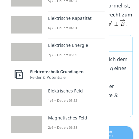
5/7 – Dauer: 04:57
Voraussetzung für diese Formel ist,
dass sich die Ladung
senkrecht zum
Elektrische Kapazität
Magnetfeld
bewegt, also
.
6/7 – Dauer: 04:01
Merke
Elektrische Energie
7/7 – Dauer: 05:09
Die Lorentzkraft
F
ist gleich dem
Produkt aus der Ladung
q
eines
Elektrotechnik Grundlagen
Teilchens, seiner
Felder & Potentiale
Geschwindigkeit
v
und der
Elektrisches Feld
magnetischen Flussdichte
B.
1/6 – Dauer: 05:52
F = q
⋅ v ⋅ B
Magnetisches Feld
2/6 – Dauer: 06:38