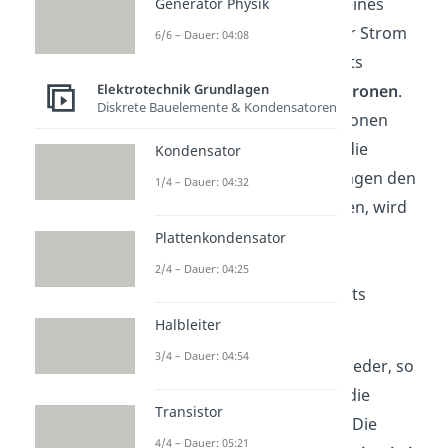
in einem Leiter innerhalb eines
Generator Physik
Magnetfeldes fließt. Dieser Strom
6/6 – Dauer: 04:08
ist genau genommen nichts
Elektrotechnik Grundlagen
anderes als
bewegte Elektronen
.
Diskrete Bauelemente & Kondensatoren
Auf diese bewegten Elektronen
wirkt im
Magnetfeld
nun die
Kondensator
Lorentzkraft,
da die Ladungen den
1/4 – Dauer: 04:32
Stab nicht verlassen können, wird
die
Leiterschaukel
von
Plattenkondensator
den Elektronen durch
2/4 – Dauer: 04:25
die Lorentzkraft nach rechts
gedrückt.
Halbleiter
3/4 – Dauer: 04:54
Öffnest du den Schalter wieder, so
fällt die
Leiterschaukel
in die
Transistor
Ausgangsposition zurück. Die
4/4 – Dauer: 05:21