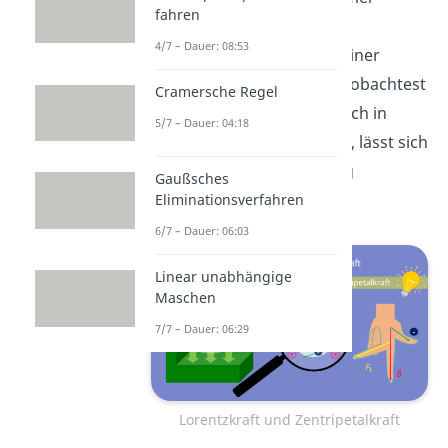
fahren
senkrecht
4/7 – Dauer: 08:53
zur
Bewegungsrichtung
einer
Ladung
im Magnetfeld
. Beobachtest
Cramersche Regel
du ein Elektron, welches sich in
5/7 – Dauer: 04:18
einem Magnetfeld bewegt, lässt sich
folgender Zusammenhang
Gaußsches
entdecken.
Eliminationsverfahren
6/7 – Dauer: 06:03
Linear unabhängige
Maschen
7/7 – Dauer: 06:29
Lorentzkraft und Zentripetalkraft