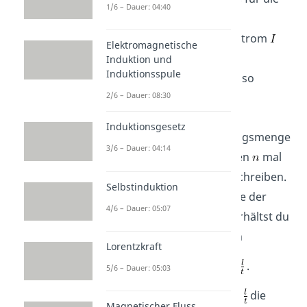
1/6 – Dauer: 04:40
Länge des im
Magnetfeld
befindlichen Leiters. Den Strom
Elektromagnetische
kannst du berechnen aus
Induktion und
Induktionsspule
Ladungsmenge pro Zeit, also
2/6 – Dauer: 08:30
.
Induktionsgesetz
Dabei kannst du die Ladungsmenge
3/6 – Dauer: 04:14
auch als Anzahl der Teilchen
mal
Ladung der Teilchen
beschreiben.
Selbstinduktion
Setzt du diese Formel in die der
4/6 – Dauer: 05:07
magnetischen Kraft
ein, erhältst du
nach geringem Umformen
Lorentzkraft
.
5/6 – Dauer: 05:03
In unserem Fall beschreibt
die
Magnetischer Fluss