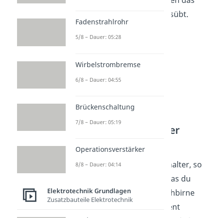
da auf unbewegte Ladungen das
Magnetfeld keine Kraft ausübt.
Fadenstrahlrohr
5/8 – Dauer: 05:28
Wirbelstrombremse
6/8 – Dauer: 04:55
Brückenschaltung
7/8 – Dauer: 05:19
Stromdurchflossener
Leiter
Operationsverstärker
Schließt du jedoch den Schalter, so
8/8 – Dauer: 04:14
kann nun Strom fließen, was du
Elektrotechnik Grundlagen
auch am Leuchten der Glühbirne
Zusatzbauteile Elektrotechnik
erkennst. In diesem Moment