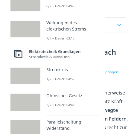
kannst.
6/7 – Dauer: 04:46
Wirkungen des
Inhaltsübersicht
elektrischen Stroms
7/7 – Dauer: 03:15
Lorentzkraft einfach
Elektrotechnik Grundlagen
Stromkreis & Messung
erklärt
Stromkreis
zur Stelle im Video springen
(00:09)
1/7 – Dauer: 04:57
Die
Lorentzkraft
(fälschlicherweise
Ohmsches Gesetz
oft Lorenzkraft oder Lorentz Kraft
2/7 – Dauer: 04:41
geschrieben) wirkt auf
bewegte
Ladungen
in
magnetischen Feldern
.
Parallelschaltung
Sie wirkt dabei immer senkrecht zur
Widerstand