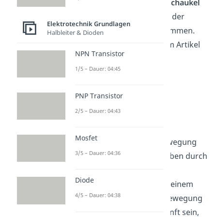
Richtung, in die die
Leiterschaukel
sich bewegt kannst du mit der
Elektrotechnik Grundlagen
Rechten-Hand-Regel
bestimmen.
Halbleiter & Dioden
Darauf gehen wir später im Artikel
NPN Transistor
noch ein.
1/5 – Dauer: 04:45
Bewegte Ladung
PNP Transistor
2/5 – Dauer: 04:43
Du weißt bereits, dass die
Lorentzkraft
auf
bewegte
Mosfet
Ladungen
wirkt. Diese Bewegung
3/5 – Dauer: 04:36
kann beispielsweise, wie oben durch
eine Spannungsquelle
Diode
hervorgerufen werden. In einem
4/5 – Dauer: 04:38
weiteren Fall kann diese Bewegung
auch mechanischer Herkunft sein,