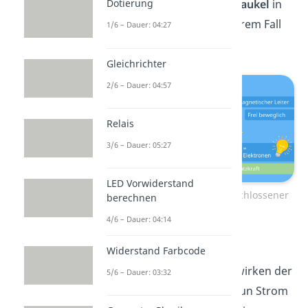
Dotierung
schlägt auch die
Leiterschaukel
in
eine Richtung aus, in unserem Fall
1/6 – Dauer: 04:27
nach rechts.
Gleichrichter
2/6 – Dauer: 04:57
Relais
3/6 – Dauer: 05:27
LED Vorwiderstand
Leiterschaukelversuch – geschlossener
berechnen
Schalter
4/6 – Dauer: 04:14
An dieser Stellesind die
Widerstand Farbcode
Voraussetzungen für ein wirken der
5/6 – Dauer: 03:32
Lorentzkraft erfüllt, weil nun Strom