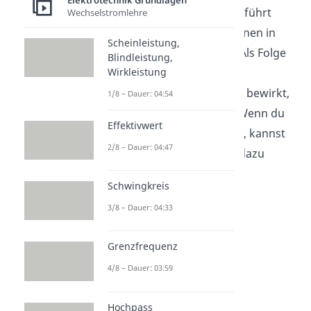
Elektrotechnik Grundlagen
Zeichenebene heraus und führt
Wechselstromlehre
dazu, dass sich die Elektronen in
Scheinleistung,
diese Richtung bewegen. Als Folge
Blindleistung,
Wirkleistung
entsteht ein sogenannter
Induktionsstrom
, welcher bewirkt,
1/8 – Dauer: 04:54
dass die Lampe leuchtet. Wenn du
Effektivwert
Fragen zur
Induktion
hast, kannst
2/8 – Dauer: 04:47
du dir gerne unser Video dazu
ansehen.
Schwingkreis
3/8 – Dauer: 04:33
Grenzfrequenz
4/8 – Dauer: 03:59
Hochpass