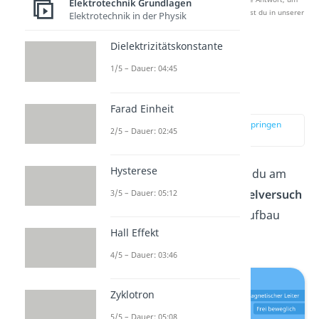
Elektrotechnik Grundlagen
Studyflix zu verbessern. Mehr dazu erfährst du in unserer
Elektrotechnik in der Physik
Datenschutzerklärung
.
Dielektrizitätskonstante
1/5 – Dauer: 04:45
Lorentzkraft
Leiterschaukel
Farad Einheit
zur Stelle im Video springen
2/5 – Dauer: 02:45
(01:00)
Hysterese
Die
Lorentzkraft
erkennst du am
besten beim
Leiterschaukelversuch
3/5 – Dauer: 05:12
wie du ihn in folgendem Aufbau
Hall Effekt
siehst.
4/5 – Dauer: 03:46
Zyklotron
5/5 – Dauer: 05:08