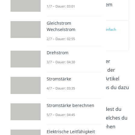
Wichtige Inhalte in diesem
1/7 – Dauer: 03:01
Video
Gleichstrom
Wechselstrom
Lorentzkraft einfach
erklärt
2/7 – Dauer: 02:55
(00:09)
Drehstrom
Die
Lorentzkraft
ist eine der
3/7 – Dauer: 04:30
grundlegendsten Kräfte in der
Elektrotechnik. In diesem Artikel
Stromstärke
lernst du alles wichtige, was du dazu
4/7 – Dauer: 03:35
wissen musst kennen.
Stromstärke berechnen
Den kompletten Inhalt findest du
5/7 – Dauer: 04:45
auch in unserem
Video
, welches du
dir gerne stattdessen ansehen
Elektrische Leitfähigkeit