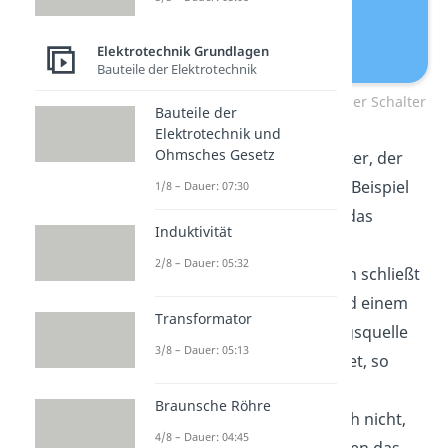
Elektrotechnik Grundlagen
Bauteile der Elektrotechnik
Leiterschaukelversuch – offener Schalter
Bauteile der
Elektrotechnik und
Ohmsches Gesetz
Dafür hängst du einen Leiter, der
nicht magnetisch ist (zum Beispiel
1/8 – Dauer: 07:30
Aluminium), beweglich in das
Induktivität
Magnetfeld
eines
2/8 – Dauer: 05:32
Hufeisenmagneten. Diesen schließt
du mit einer Glühbirne und einem
Transformator
Schalter an eine Spannungsquelle
3/8 – Dauer: 05:13
an. Ist der Schalter geöffnet, so
fließt auch kein Strom. Die
Braunsche Röhre
Leiterschaukel
bewegt sich nicht,
4/8 – Dauer: 04:45