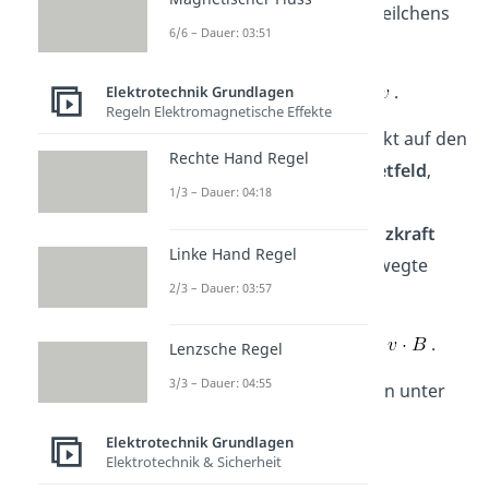
Geschwindigkeit
eines Teilchens
6/6 – Dauer: 03:51
im Leiter. Daraus folgt
.
Elektrotechnik Grundlagen
Regeln Elektromagnetische Effekte
Die
Magnetische Kraft
wirkt auf den
Rechte Hand Regel
gesamten Leiter im
Magnetfeld
,
1/3 – Dauer: 04:18
also auf alle
bewegte
Ladungsträger. Die
Lorentzkraft
Linke Hand Regel
wirkt auf jede einzelne bewegte
2/3 – Dauer: 03:57
Ladung. Deshalb folgt
.
Lenzsche Regel
3/3 – Dauer: 04:55
Bewegen sich die Ladungen unter
dem Winkel
zu den
Elektrotechnik Grundlagen
Magnetfeldlinien, so gilt
Elektrotechnik & Sicherheit