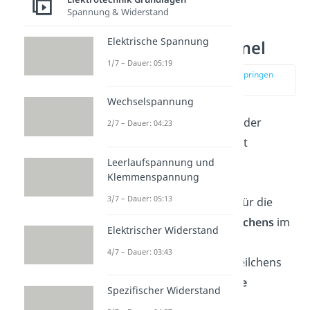
Spannung & Widerstand
Elektrische Spannung
Lorentzkraft Formel
1/7 – Dauer: 05:19
zur Stelle im Video springen
(00:29)
Wechselspannung
Die Formel für den Betrag der
2/7 – Dauer: 04:23
Lorentzkraft
kannst du mit
Leerlaufspannung und
F = q
⋅ v ⋅ B
Klemmenspannung
3/7 – Dauer: 05:13
berechnen. Dabei steht
für die
Ladung des
bewegten Teilchens
im
Elektrischer Widerstand
Magnetfeld,
für die
4/7 – Dauer: 03:43
Geschwindigkeit
dieses Teilchens
und
für die
magnetische
Spezifischer Widerstand
Flussdichte
. Wichtige