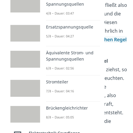
Spannungsquellen
der Schaltung befindet. Es fließt also
ohne weiteres kein Strom und die
4/8 – Dauer: 03:47
Glühbirne leuchtet nicht. Diesen
Ersatzspannungsquelle
Versuch haben auch ausführlich in
5/8 – Dauer: 04:27
unserem Video zur
Lenzschen Regel
behandelt
.
Äquivalente Strom- und
Spannungsquellen
Wenn du die
Leiterschaukel
6/8 – Dauer: 02:56
beispielsweise nach rechts ziehst, so
fängt die Glühbirne an zu leuchten.
Stromteiler
Hier werden sozusagen die
7/8 – Dauer: 04:16
Elektronen von dir bewegt, also
durch eine mechanische Kraft,
Brückengleichrichter
weshalb die
Lorentzkraft
entsteht.
8/8 – Dauer: 05:05
Im vorliegenden Fall wirkt die
Lorentzkraft dann aus der