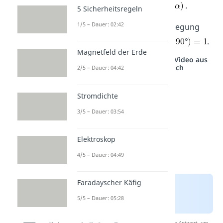
.
5 Sicherheitsregeln
1/5 – Dauer: 02:42
Bei einer senkrechten Bewegung
gilt
° und somit
°
.
Magnetfeld der Erde
Studyflix vernetzt: Hier ein Video aus
einem anderen Bereich
2/5 – Dauer: 04:42
Stromdichte
3/5 – Dauer: 03:54
Elektroskop
4/5 – Dauer: 04:49
Faradayscher Käfig
5/5 – Dauer: 05:28
Nach Beantwortung speichern wir deine Antwort, um