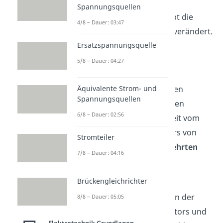
Wenn kein
Widerstand
die
Spannungsquellen
Schwingung mindert, bleibt die
4/8 – Dauer: 03:47
Dauer für jeden Ablauf unverändert.
Ersatzspannungsquelle
Diese Zeit wird durch die
Schwingungsdauer
der
5/8 – Dauer: 04:27
ausgesendeten
Äquivalente Strom- und
elektromagnetischen Wellen
Spannungsquellen
beschrieben. Im elektrischen
6/8 – Dauer: 02:56
Schwingkreis ist das die Zeit vom
Aufladen
des Kondensators von
Stromteiler
einer Polarität zur
umgekehrten
7/8 – Dauer: 04:16
Polarität
.
Brückengleichrichter
Ohne Widerstand ist die
Schwingungsdauer nur von der
8/8 – Dauer: 05:05
Kapazität
C
des Kondensators und