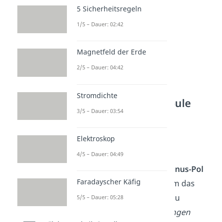
5 Sicherheitsregeln
1/5 – Dauer: 02:42
Magnetfeld der Erde
2/5 – Dauer: 04:42
Stromdichte
Vorgänge an der Spule
3/5 – Dauer: 03:54
Nach dem Aufladen des
Elektroskop
Kondensators startet der
Entladevorgang.
4/5 – Dauer: 04:49
Elektronen
fließen vom
Minus-Pol
Faradayscher Käfig
zum
Plus-Pol
der Platte, um das
Ladungsungleichgewicht zu
5/5 – Dauer: 05:28
beseitigen.
Bewegte Ladungen