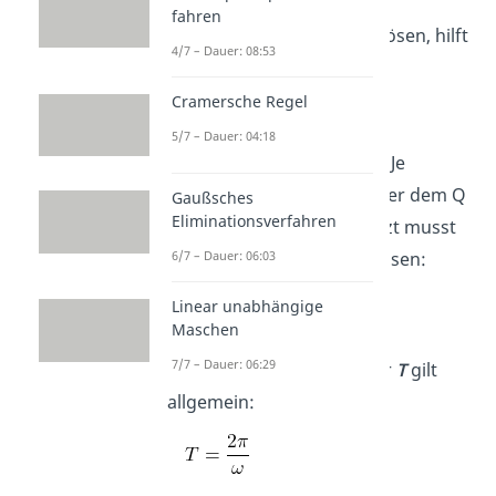
Um die Schwingkreis
fahren
Differentialgleichung
zu lösen, hilft
4/7 – Dauer: 08:53
folgender Ansatz:
Cramersche Regel
5/7 – Dauer: 04:18
Diese Formel
setzt
du
ein
. Je
nachdem, ob ein Punkt über dem Q
Gaußsches
Eliminationsverfahren
steht,
leitest
du sie
ab
. Jetzt musst
6/7 – Dauer: 06:03
du nur noch nach
ω
auflösen:
0
Linear unabhängige
Maschen
7/7 – Dauer: 06:29
Für die Schwingungsdauer
T
gilt
allgemein: