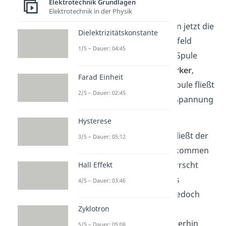
Elektrotechnik Grundlagen
erzeugen Magnetfelder
.
Elektrotechnik in der Physik
Durchlaufen die Elektronen jetzt die
Dielektrizitätskonstante
Spule
, wird dieses Magnetfeld
1/5 – Dauer: 04:45
durch die Windungen der Spule
erhöht. Es wird immer
stärker
,
Farad Einheit
je mehr Strom durch die Spule fließt
2/5 – Dauer: 02:45
und umso
schwächer
die Spannung
des Kondensators wird.
Hysterese
Nach einer gewissen Zeit fließt der
3/5 – Dauer: 05:12
Strom normalerweise vollkommen
durch die Spule und es herrscht
Hall Effekt
keine Spannung mehr. Das
4/5 – Dauer: 03:46
Magnetfeld
baut sich ab. Jedoch
erzeugt die Spule einen
Zyklotron
Induktionsstrom
, der weiterhin
5/5 – Dauer: 05:08