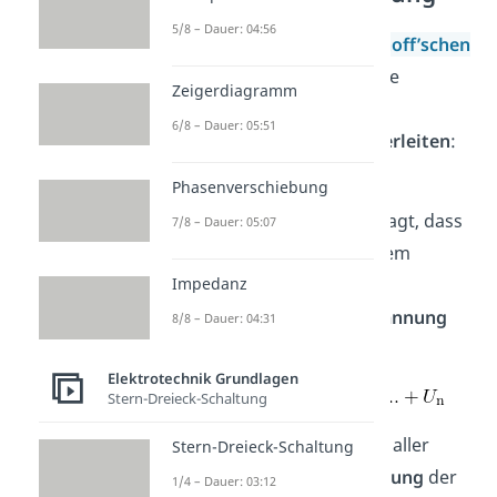
5/8 – Dauer: 04:56
Mit dem Ansatz der
Kirchhoff’schen
Maschenregel
lässt sich die
Zeigerdiagramm
Thomson’sche
6/8 – Dauer: 05:51
Schwingungsgleichung
herleiten
:
Phasenverschiebung
Die Regel kommt aus der
Energieerhaltung und besagt, dass
7/8 – Dauer: 05:07
die
Teilspannungen
in einem
Impedanz
geschlossenen Schaltkreis
zusammen
die
Gesamtspannung
8/8 – Dauer: 04:31
ergeben.
Elektrotechnik Grundlagen
Stern-Dreieck-Schaltung
Gleichzeitig ist die
Summe
aller
Stern-Dreieck-Schaltung
Spannungen unter
Beachtung
der
1/4 – Dauer: 03:12