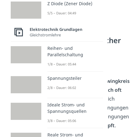
Z Diode (Zener Diode)
5/5 – Dauer: 04:49
Elektrotechnik Grundlagen
Gleichstromlehre
Elektromagnetischer
Schwingkreis
Reihen- und
Parallelschaltung
ungedämpft
1/8 – Dauer: 05:44
Beim
ungedämpften
Spannungsteiler
elektromagnetischen Schwingkreis
2/8 – Dauer: 06:02
findet der Prozess
unendlich
oft
statt. Er sendet kontinuierlich
Ideale Strom- und
elektromagnetische Schwingungen
Spannungsquellen
bzw. Wellen aus. Die Schwingungen
3/8 – Dauer: 05:06
selbst sind dann
ungedämpft
.
Reale Strom- und