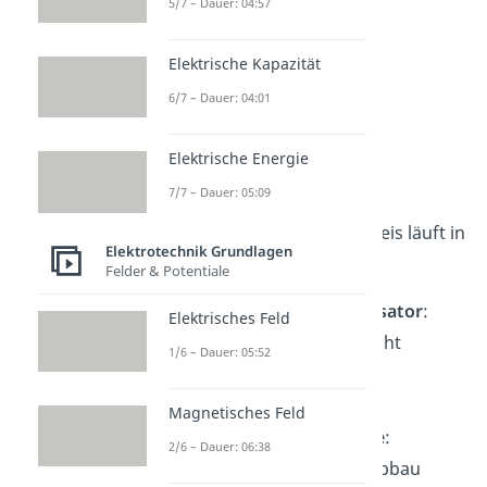
5/7 – Dauer: 04:57
Elektrische Kapazität
6/7 – Dauer: 04:01
Vorgänge im
Elektrische Energie
Schwingkreis
7/7 – Dauer: 05:09
Der elektrische Schwingkreis läuft in
Elektrotechnik Grundlagen
vier Schritten
ab:
Felder & Potentiale
Spannung am Kondensator
:
Elektrisches Feld
Ladungsungleichgewicht
1/6 – Dauer: 05:52
zwischen den
Kondensatorplatten
Magnetisches Feld
Vorgänge an der Spule
:
2/6 – Dauer: 06:38
Entladevorgang und Abbau