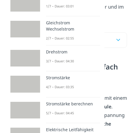
Vorgängen erfährst du hier und im
1/7 – Dauer: 03:01
Video
!
Gleichstrom
Wechselstrom
2/7 – Dauer: 02:55
Inhaltsübersicht
Drehstrom
3/7 – Dauer: 04:30
Schwingkreis einfach
erklärt
Stromstärke
4/7 – Dauer: 03:35
Der
Schwingkreis
ist ein
geschlossener Schaltkreis mit einem
Stromstärke berechnen
Kondensator
und einer
Spule
.
5/7 – Dauer: 04:45
Durch das Anlegen einer Spannung
entstehen in ihm
periodische
Elektrische Leitfähigkeit
elektromagnetische