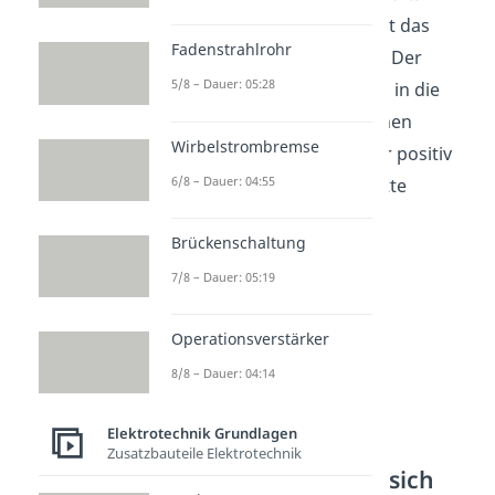
Ursache der Entstehung ist das
Fadenstrahlrohr
abnehmende
Magnetfeld
. Der
5/8 – Dauer: 05:28
Induktionsstrom läuft also in die
Richtung
des ursprünglichen
Wirbelstrombremse
Stroms und lädt die vorher positiv
6/8 – Dauer: 04:55
geladene Kondensatorplatte
negativ
auf.
Brückenschaltung
7/8 – Dauer: 05:19
Operationsverstärker
8/8 – Dauer: 04:14
Elektrotechnik Grundlagen
Zusatzbauteile Elektrotechnik
Prozess wiederholt sich