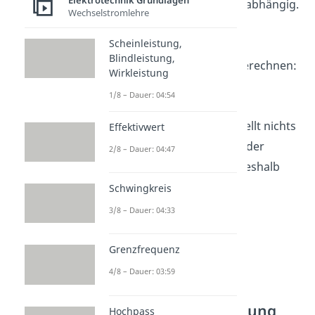
Elektrotechnik Grundlagen
der
Spulen-Induktivität
L
abhängig.
Wechselstromlehre
Sie lässt sich mit der
Scheinleistung,
Thomson’schen
Blindleistung,
Schwingungsgleichung
berechnen:
Wirkleistung
1/8 – Dauer: 04:54
Übrigens:
Die Frequenz stellt nichts
Effektivwert
anderes als den Kehrwert der
2/8 – Dauer: 04:47
Schwingungsdauer dar. Deshalb
lautet die Formel für die
Schwingkreis
Schwingkreis Frequenz
:
3/8 – Dauer: 04:33
Grenzfrequenz
4/8 – Dauer: 03:59
Herleitung der
Schwingungsgleichung
Hochpass