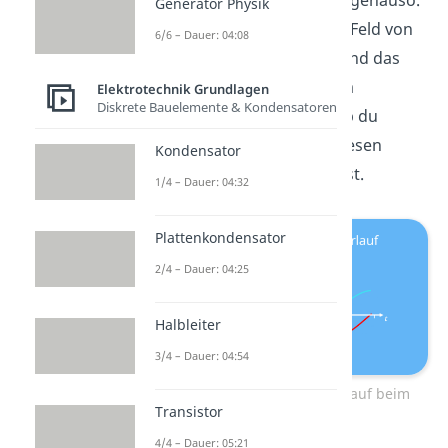
gering ist und umgekehrt genauso.
Generator Physik
Hierbei ist das elektrische Feld von
6/6 – Dauer: 04:08
der
Spannung
abhängig und das
magnetische Feld von dem
Elektrotechnik Grundlagen
Diskrete Bauelemente & Kondensatoren
Induktionsstrom
, weshalb du
diesen Verlauf auch bei diesen
Kondensator
Größen beobachten kannst.
1/4 – Dauer: 04:32
Plattenkondensator
2/4 – Dauer: 04:25
Halbleiter
3/4 – Dauer: 04:54
Spannungs- und Stromverlauf beim
Transistor
Schwingkreis
4/4 – Dauer: 05:21