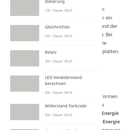
Dotierung
Jetzt herrscht zwischen den
1/6 – Dauer: 04:27
Kondensatorplatten wieder ein
Ladungsungleichgewicht und der
Gleichrichter
Prozess
beginnt
von vorne
. Bei
2/6 – Dauer: 04:57
jedem Ablauf ändert sich die
Polarität
der Kondensatorplatten.
Relais
3/6 – Dauer: 05:27
Spannungs- und
LED Vorwiderstand
Stromverlauf
berechnen
4/6 – Dauer: 04:14
Die Änderung der Energieformen
passiert beim Schwingkreis
Widerstand Farbcode
kontinuierlich
. Die
E-Feld-Energie
5/6 – Dauer: 03:32
ist höher, wenn die
B-Feld-Energie