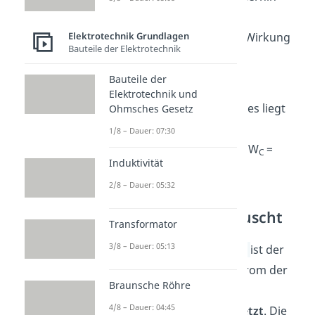
fließt und diesen
Abbau
verlangsamt
. Das ist eine Wirkung
Elektrotechnik Grundlagen
Bauteile der Elektrotechnik
der
Selbstinduktion
.
Bauteile der
Die
ganze Energie
des
Elektrotechnik und
geschlossenen Stromkreises liegt
Ohmsches Gesetz
bei der Spule in Form des
1/8 – Dauer: 07:30
magnetischen
Feldes
vor: W
=
C
Induktivität
0,
W
= max
L
2/8 – Dauer: 05:32
Polarität wird getauscht
Transformator
3/8 – Dauer: 05:13
Nach der
Lenzschen Regel
ist der
entstehende Induktionsstrom der
Braunsche Röhre
Ursache seiner
4/8 – Dauer: 04:45
Entstehung
entgegengesetzt
. Die