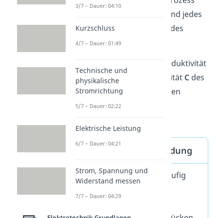
3/7 – Dauer: 04:10
unendlich lang
ablaufen und jedes
Mal wechselt die Polarität des
Kurzschluss
Kondensators.
4/7 – Dauer: 01:49
Übrigens:
Aufgrund der Induktivität
Technische und
L
der Spule und der Kapazität
C
des
physikalische
Stromrichtung
Kondensators kannst du den
Schwingkreis auch
LC
5/7 – Dauer: 02:22
Schwingkreis
nennen.
Elektrische Leistung
6/7 – Dauer: 04:21
Schwingkreis Anwendung
Strom, Spannung und
Schwingkreise finden häufig
Widerstand messen
Anwendung als
7/7 – Dauer: 04:29
Filterschaltungen
. Sie
verstärken oder unterdrücken
Elektrotechnik Grundlagen