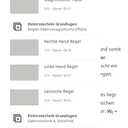
Datenschutzerklärung
.
6/6 – Dauer: 03:51
Spannung am
Elektrotechnik Grundlagen
Kondensator
Regeln Elektromagnetische Effekte
Im ersten Schritt wird der
Rechte Hand Regel
geschlossene Stromkreis und somit
1/3 – Dauer: 04:18
auch der
Kondensator unter
Spannung
gesetzt.
Es herrscht ein
Linke Hand Regel
Ungleichgewicht der Ladungen
.
2/3 – Dauer: 03:57
Die
gesamte
Energie
des
Lenzsche Regel
geschlossenen Stromkreises liegt
3/3 – Dauer: 04:55
beim
elektrischen Feld
zwischen
den Kondensatorplatten vor:
W
=
C
Elektrotechnik Grundlagen
max
, W
= 0
Elektrotechnik & Sicherheit
L