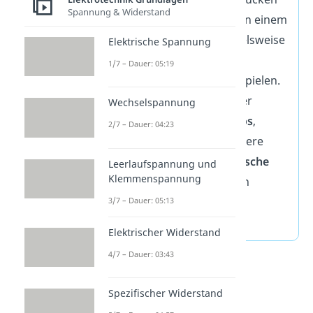
Spannung & Widerstand
bestimmte Frequenzen in einem
Signal. Das kann beispielsweise
Elektrische Spannung
bei der Filterung von
1/7 – Dauer: 05:19
Störsignalen eine Rolle spielen.
Letztlich empfangen oder
Wechselspannung
senden
Antennen
,
Radios
,
2/7 – Dauer: 04:23
Fernseher
und viele weitere
Geräte auch nur
periodische
Leerlaufspannung und
Klemmenspannung
Schwingungssignale
von
elektromagnetischen
3/7 – Dauer: 05:13
Schwingkreisen.
Elektrischer Widerstand
4/7 – Dauer: 03:43
Spezifischer Widerstand