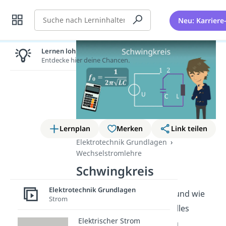
Suche
Neu: Karriere
Lernen lohnt sich!
Entdecke hier deine Chancen.
Lernplan
Merken
Link teilen
Elektrotechnik Grundlagen
Wechselstromlehre
Schwingkreis
Elektrotechnik Grundlagen
Was ist der
Schwingkreis
und wie
Strom
funktioniert er? Das und alles
Elektrischer Strom
weitere Wichtige zu seinen