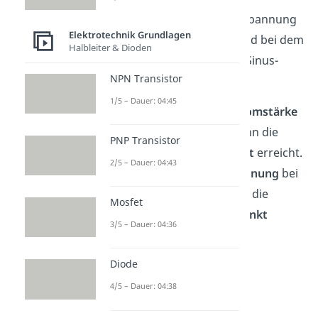
Der Verlauf stellt bei der Spannung
Elektrotechnik Grundlagen
U
(t)
eine Kosinus-Kurve und bei dem
Halbleiter & Dioden
Induktionsstrom
I
(t)
eine Sinus-
NPN Transistor
Kurve dar.
1/5 – Dauer: 04:45
Dabei ist der Wert der
Stromstärke
immer dann
maximal
, wenn die
PNP Transistor
Spannung
einen
Nullpunkt
erreicht.
2/5 – Dauer: 04:43
Hingegen kommt die
Spannung
bei
ihrem
Maximum
an, wenn die
Mosfet
Stromstärke
einen
Nullpunkt
3/5 – Dauer: 04:36
aufweist.
Diode
4/5 – Dauer: 04:38