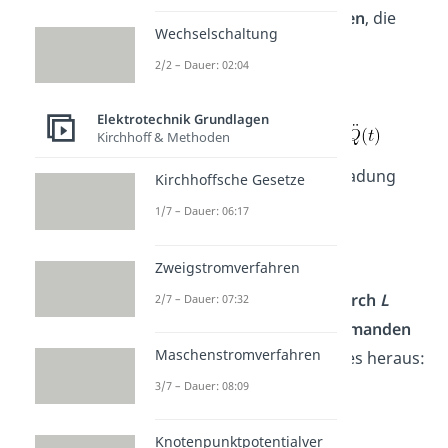
Veränderung
von
Ladungen
, die
Wechselschaltung
einen Leiter durchfließen.
2/2 – Dauer: 02:04
Elektrotechnik Grundlagen
Kirchhoff & Methoden
Mit den Ableitungen der Ladung
Kirchhoffsche Gesetze
ergibt sich der
Ansatz
:
1/7 – Dauer: 06:17
Zweigstromverfahren
Wenn du die Gleichung
durch
L
2/7 – Dauer: 07:32
teilst
und die
beiden Summanden
Maschenstromverfahren
tauschst
, kommt Folgendes heraus:
3/7 – Dauer: 08:09
Knotenpunktpotentialver