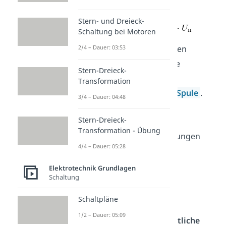
Vorzeichen
gleich
0
.
Stern- und Dreieck-
Schaltung bei Motoren
2/4 – Dauer: 03:53
In dem elektromagnetischen
Schwingkreis existieren die
Stern-Dreieck-
Teilspannungen
U
des
Transformation
C
Kondensators
und
U
der
Spule
.
L
3/4 – Dauer: 04:48
Stern-Dreieck-
Transformation - Übung
Die
Formeln
dieser Spannungen
4/4 – Dauer: 05:28
sind:
Elektrotechnik Grundlagen
Schaltung
Schaltpläne
1/2 – Dauer: 05:09
Die
Stromstärke
ist die
zeitliche