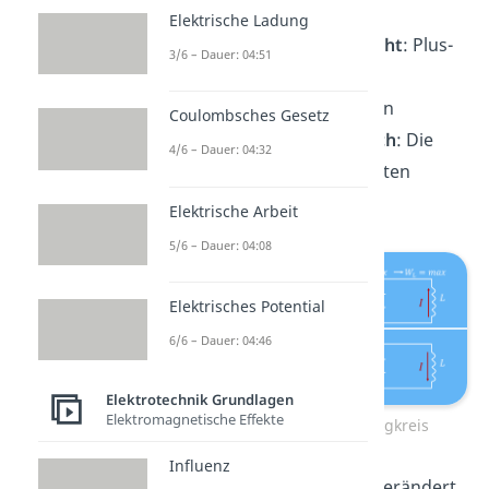
eines Magnetfelds
Elektrische Ladung
Polarität wird getauscht
: Plus-
3/6 – Dauer: 04:51
Pol und Minus-Pol des
Kondensators wechseln
Coulombsches Gesetz
Prozess wiederholt sich
: Die
4/6 – Dauer: 04:32
ersten drei Schritte treten
erneut auf
Elektrische Arbeit
5/6 – Dauer: 04:08
Elektrisches Potential
6/6 – Dauer: 04:46
Elektrotechnik Grundlagen
Elektromagnetische Effekte
Vorgänge im Schwingkreis
Influenz
Bei jedem dieser Schritte verändert