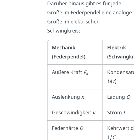
Darüber hinaus gibt es für jede
Größe im Federpendel eine analoge
Größe im elektrischen
Schwingkreis:
Mechanik
Elektrik
(Federpendel)
(Schwingkreis
Äußere Kraft
F
Kondensator
a
U
(
t
)
Auslenkung
x
Ladung
Q
Geschwindigkeit
v
Strom
I
Federhärte
D
Kehrwert der 
1/
C