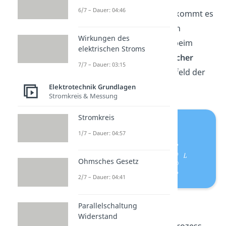
6/7 – Dauer: 04:46
Schwingungen
. Bei ihnen kommt es
zu ständigen Wechseln von
Wirkungen des
elektrischer Feldenergie
beim
elektrischen Stroms
Kondensator zu
magnetischer
7/7 – Dauer: 03:15
Feldenergie
beim Magnetfeld der
Spule und wieder zurück.
Elektrotechnik Grundlagen
Stromkreis & Messung
Stromkreis
1/7 – Dauer: 04:57
Ohmsches Gesetz
2/7 – Dauer: 04:41
Schwingkreis
Parallelschaltung
Widerstand
Theoretisch
kann dieser Prozess