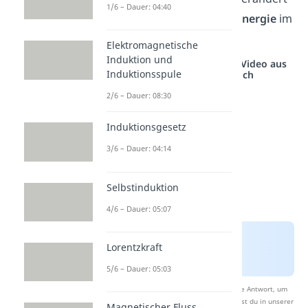
1/6 – Dauer: 04:40
sich, in welcher
Form
die
Energie
im
Stromkreis vorliegt.
Elektromagnetische
Induktion und
Studyflix vernetzt: Hier ein Video aus
Induktionsspule
einem anderen Bereich
2/6 – Dauer: 08:30
Induktionsgesetz
3/6 – Dauer: 04:14
Selbstinduktion
4/6 – Dauer: 05:07
Lorentzkraft
5/6 – Dauer: 05:03
Nach Beantwortung speichern wir deine Antwort, um
Studyflix zu verbessern. Mehr dazu erfährst du in unserer
Magnetischer Fluss