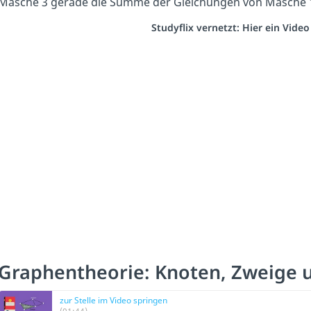
Masche 3 gerade die Summe der Gleichungen von Masche 1
Studyflix vernetzt: Hier ein Vide
Graphentheorie: Knoten, Zweige
zur Stelle im Video springen