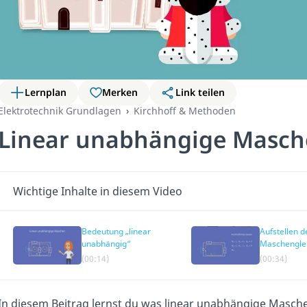
Lernplan
Merken
Link teilen
Elektrotechnik Grundlagen
Kirchhoff & Methoden
Linear unabhängige Masc
Wichtige Inhalte in diesem Video
Bedeutung „linear
Aufstellen d
unabhängig“
Maschengle
(00:14)
(00:34)
In diesem Beitrag lernst du was linear unabhängige Masche