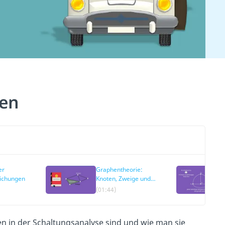
hen
er
Graphentheorie:
ichungen
Knoten, Zweige und
Maschen
(01:44)
n in der Schaltungsanalyse sind und wie man sie