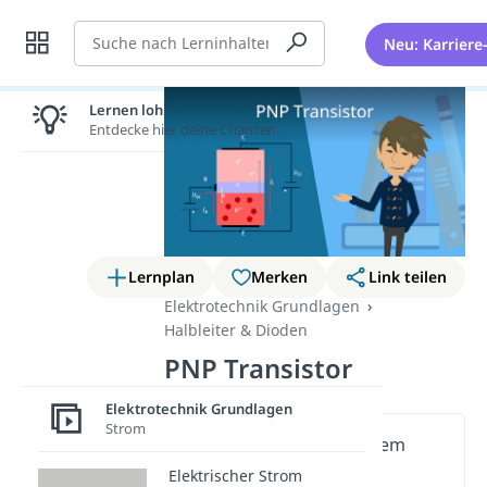
Suche
Neu: Karriere
Lernen lohnt sich!
Entdecke hier deine Chancen.
Lernplan
Merken
Link teilen
Elektrotechnik Grundlagen
Halbleiter & Dioden
PNP Transistor
Elektrotechnik Grundlagen
Strom
Wichtige Inhalte in diesem
Video
Elektrischer Strom