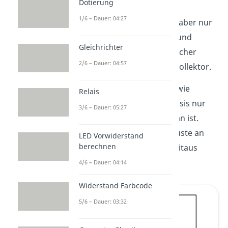
Dotierung
Spannung an der Basis
1/6 – Dauer: 04:27
weggezogen. Die Basis ist aber nur
sehr dünn. Aus diesem Grund
Gleichrichter
schaffen es die meisten Löcher
2/6 – Dauer: 04:57
(etwa 95%) weiter in den Kollektor.
An dieser Stelle erkennst, wie
Relais
wichtig es war, dass die Basis nur
3/6 – Dauer: 05:27
leicht dotiert und sehr dünn ist.
Ansonsten wären die Verluste an
LED Vorwiderstand
berechnen
freien
Ladungsträgern
weitaus
höher gewesen.
4/6 – Dauer: 04:14
Widerstand Farbcode
5/6 – Dauer: 03:32