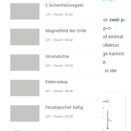
(02:07)
5 Sicherheitsregeln
1/5 – Dauer: 02:42
Du hast beim PNP Transistor
zwei
p-
n-Übergänge
: Einmal den p-n-
Magnetfeld der Erde
Übergang Emitter-Basis und einmal
2/5 – Dauer: 04:42
den p-n-Übergang Basis-Kollektor.
Diese beiden p-n-Übergänge kannst
Stromdichte
du dir auch als
zwei Dioden
3/5 – Dauer: 03:54
vorstellen, deren „Spitzen“ in die
selbe Richtung zeigen.
Elektroskop
4/5 – Dauer: 04:49
Faradayscher Käfig
5/5 – Dauer: 05:28