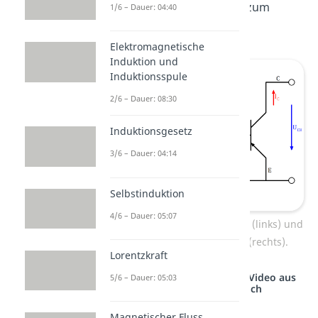
tatsächlich vom Kollektor zum
1/6 – Dauer: 04:40
Emitter bewegen.
Elektromagnetische
Induktion und
Induktionsspule
2/6 – Dauer: 08:30
Induktionsgesetz
3/6 – Dauer: 04:14
Selbstinduktion
4/6 – Dauer: 05:07
Aufbau eines PNP Transistors (links) und
Darstellung als Schaltung (rechts).
Lorentzkraft
Studyflix vernetzt: Hier ein Video aus
5/6 – Dauer: 05:03
einem anderen Bereich
Magnetischer Fluss