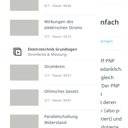
6/7 – Dauer: 04:46
PNP Transistor einfach
Wirkungen des
elektrischen Stroms
erklärt
7/7 – Dauer: 03:15
zur Stelle im Video springen
(00:12)
Elektrotechnik Grundlagen
Stromkreis & Messung
Nehmen wir uns den Begriff PNP
Stromkreis
Transistor und teilen ihn gedanklich.
1/7 – Dauer: 04:57
Durch
bekommst du gleich
zwei Sachen mitgeteilt: (1) Der PNP
Ohmsches Gesetz
Transistor besteht aus
drei
2/7 – Dauer: 04:41
Schichten
und (2) wechselt deren
Dotierung
zwischen
(also p-
Parallelschaltung
dotiert),
(also n-dotiert) und
Widerstand
dann wieder
. Die n-dotierte