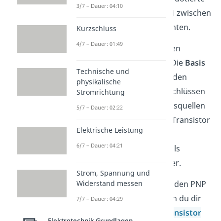
3/7 – Dauer: 04:10
Schicht befindet sich dabei zwischen
den beiden anderen Schichten.
Kurzschluss
4/7 – Dauer: 01:49
Jede Schicht bekommt einen
Anschluss nach draußen: Die
Basis
Technische und
(B), den
Kollektor
(C) und den
physikalische
Emitter
(E). An diesen Anschlüssen
Stromrichtung
kannst du dann Spannungsquellen
5/7 – Dauer: 02:22
anschließen, um den PNP Transistor
Elektrische Leistung
nach deinen Wünschen zu
6/7 – Dauer: 04:21
verwenden; zum Beispiel als
Verstärker oder als Schalter.
Strom, Spannung und
Am einfachsten kannst du den PNP
Widerstand messen
Transistor verstehen, wenn du dir
7/7 – Dauer: 04:29
schon einmal den
NPN Transistor
Elektrotechnik Grundlagen