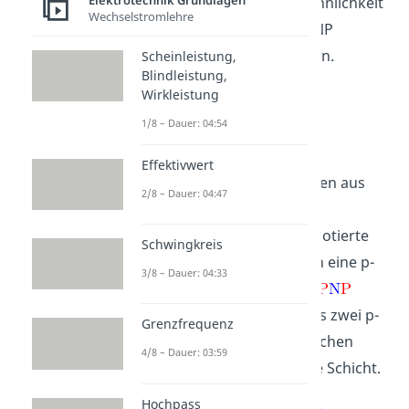
Elektrotechnik Grundlagen
dann wird dir die starke Ähnlichkeit
Wechselstromlehre
zur Funktionsweise des PNP
Transistors aufgefallen sein.
Scheinleistung,
Blindleistung,
Wirkleistung
Ähnlichkeiten und
1/8 – Dauer: 04:54
Unterschiede
Effektivwert
Beide Transistoren bestehen aus
2/8 – Dauer: 04:47
drei Schichten. Beim
Transistor sind es zwei n-dotierte
Schwingkreis
Schichten, zwischen denen eine p-
3/8 – Dauer: 04:33
dotierte Schicht liegt. Der
Transistor ist hingegen aus zwei p-
Grenzfrequenz
Schichten aufgebaut. Zwischen
4/8 – Dauer: 03:59
diesen leigt eine n-dotierte Schicht.
Hochpass
In beiden Fällen heißen die