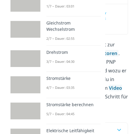
1/7 – Dauer: 03:01
PNP Transistor
einfach erklärt
Gleichstrom
(00:12)
Wechselstrom
2/7 – Dauer: 02:55
Der
PNP Transistor
gehört zur
Drehstrom
Familie der
Bipolartransistoren
.
Was das bedeutet, wie der PNP
3/7 – Dauer: 04:30
Transistor funktioniert und wozu er
Stromstärke
verwendet wird, erfährst du in
diesem Beitrag. In unserem
Video
4/7 – Dauer: 03:35
dazu erklären wir dir alles Schritt für
Stromstärke berechnen
Schritt.
5/7 – Dauer: 04:45
Inhaltsübersicht
Elektrische Leitfähigkeit