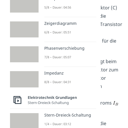
Anschlüsse
Basis (B), Kollektor (C)
5/8 – Dauer: 04:56
und Emitter (E). Während die
Zeigerdiagramm
Spannung
beim NPN Transistor
positiv ist, ist sie beim PNP
6/8 – Dauer: 05:51
Transistor negativ; ähnlich für die
Phasenverschiebung
Spannung
.
7/8 – Dauer: 05:07
Der
Kollektorstrom
zeigt beim
NPN Transistor vom Kollektor zum
Impedanz
Emitter. Beim PNP Transistor
8/8 – Dauer: 04:31
hingegen vom Emitter zum
Kollektor. Ebenso ist die
Elektrotechnik Grundlagen
Stromrichtung des Basisstroms
Stern-Dreieck-Schaltung
umgekehrt.
Stern-Dreieck-Schaltung
Beim NPN Transistor sind die
1/4 – Dauer: 03:12