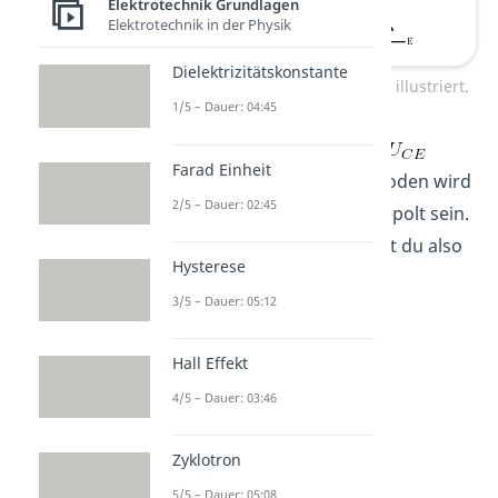
Elektrotechnik Grundlagen
Elektrotechnik in der Physik
Dielektrizitätskonstante
PNP Transistor durch Dioden illustriert.
1/5 – Dauer: 04:45
Egal wie du die Spannung
Farad Einheit
wählst, eine der beiden Dioden wird
2/5 – Dauer: 02:45
immer in Sperrrichtung gepolt sein.
Nur mit
allein kommst du also
Hysterese
nicht weit.
3/5 – Dauer: 05:12
Hall Effekt
4/5 – Dauer: 03:46
Zyklotron
5/5 – Dauer: 05:08