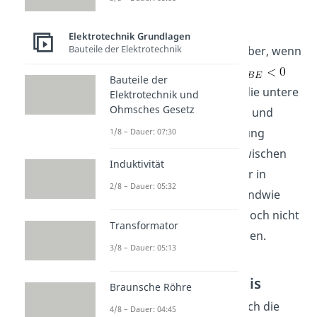
und
Elektrotechnik Grundlagen
Bauteile der Elektrotechnik
Die Situation ändert sich aber, wenn
du sowohl
und
Bauteile der
machst. In diesem Fall ist die untere
Elektrotechnik und
Ohmsches Gesetz
Diode, also zwischen Basis und
Emitter, in Durchlassrichtung
1/8 – Dauer: 07:30
gepolt. Die obere Diode zwischen
Induktivität
Basis und Kollektor ist aber in
2/8 – Dauer: 05:32
Sperrrichtung gepolt. Irgendwie
scheint sich die Situation doch nicht
Transformator
großartig geändert zu haben.
3/8 – Dauer: 05:13
Vom Emitter zur Basis
Braunsche Röhre
Wir schauen uns an, wie sich die
4/8 – Dauer: 04:45