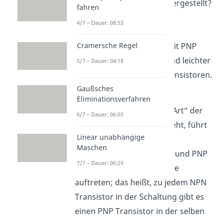
Transistoren überhaupt hergestellt?
fahren
Ein Grund liegt in der
4/7 – Dauer: 08:53
Bequemlichkeit. Manche
Cramersche Regel
Schaltungen lassen sich mit PNP
Transistoren effizienter und leichter
5/7 – Dauer: 04:18
realisieren als mit NPN Transistoren.
Gaußsches
Diese gegensätzliche
Eliminationsverfahren
Funktionsweise, was der „Art“ der
6/7 – Dauer: 06:03
freien Ladungsträger angeht, führt
Linear unabhängige
auch dazu, dass es viele
Maschen
Schaltungen gibt, wo NPN und PNP
7/7 – Dauer: 06:29
Transistoren nur paarweise
auftreten; das heißt, zu jedem NPN
Transistor in der Schaltung gibt es
einen PNP Transistor in der selben