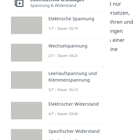
angesehen hast. Du musst nur
Spannung & Widerstand
Elektronen
durch Löcher ersetzen,
Elektrische Spannung
die Stromrichtungen umkehren und
1/7 – Dauer: 05:19
die Polaritäten der Spannungen
vertauschen (das heißt aus einer
Wechselspannung
positiven Spannung wird eine
2/7 – Dauer: 04:23
negative Spannung und
umgekehrt).
Leerlaufspannung und
Klemmenspannung
3/7 – Dauer: 05:13
Elektrischer Widerstand
4/7 – Dauer: 03:43
Spezifischer Widerstand