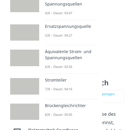
stärker sein kann als der
Spannungsquellen
Basisstrom.
4/8 – Dauer: 03:47
Ersatzspannungsquelle
5/8 – Dauer: 04:27
Äquivalente Strom- und
Spannungsquellen
6/8 – Dauer: 02:56
Stromteiler
NPN PNP Vergleich
7/8 – Dauer: 04:16
zur Stelle im Video springen
(03:31)
Brückengleichrichter
Wenn du die Funktionsweise des
8/8 – Dauer: 05:05
NPN-Transistors bereits kennst,