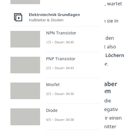
Hürde überwunden haben, wartet
die negative Spannung am
Elektrotechnik Grundlagen
Halbleiter & Dioden
Kollektor. Dadurch werden sie in
Richtung des Kollektors
NPN Transistor
beschleunigt und ergeben den
1/5 – Dauer: 04:45
Kollektorstrom
. Du hast also
insgesamt einen
Strom an Löchern
PNP Transistor
vom Emitter zum Kollektor
.
2/5 – Dauer: 04:43
Kleiner Basisstrom, aber
Mosfet
großer Kollektorstrom
3/5 – Dauer: 04:36
Dadurch, dass wir sowohl die
Spannung
und
negativ
Diode
gewählt haben, konnten wir einen
4/5 – Dauer: 04:38
elektrischen Strom vom Emitter