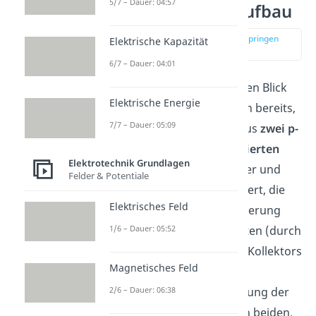
5/7 – Dauer: 04:57
PNP Transistor Aufbau
zur Stelle im Video springen
Elektrische Kapazität
(00:52)
6/7 – Dauer: 04:01
Werfen wir einen genaueren Blick
Elektrische Energie
auf den Aufbau. Wir wissen bereits,
7/7 – Dauer: 05:09
dass der PNP Transistor aus
zwei p-
dotierten
und
einer n-dotierten
Elektrotechnik Grundlagen
Schicht besteht. Der Emitter und
Felder & Potentiale
Kollektor sind dabei p-dotiert, die
Elektrisches Feld
Basis ist n-dotiert. Die Dotierung
1/6 – Dauer: 05:52
des Emitters ist am stärksten (durch
symbolisiert), die des Kollektors
Magnetisches Feld
am niedrigsten (durch
2/6 – Dauer: 06:38
symbolisiert). Die n-Dotierung der
Basis liegt zwischen diesen beiden.