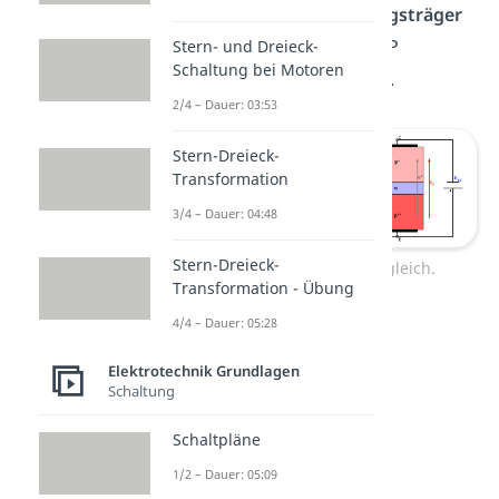
dominanten freien Ladungsträger
Elektronen. Im Fall des PNP
Stern- und Dreieck-
Schaltung bei Motoren
Transistors sind es Löcher.
2/4 – Dauer: 03:53
Stern-Dreieck-
Transformation
3/4 – Dauer: 04:48
Stern-Dreieck-
NPN PNP Transistor Vergleich.
Transformation - Übung
4/4 – Dauer: 05:28
Elektrotechnik Grundlagen
Schaltung
Schaltpläne
1/2 – Dauer: 05:09