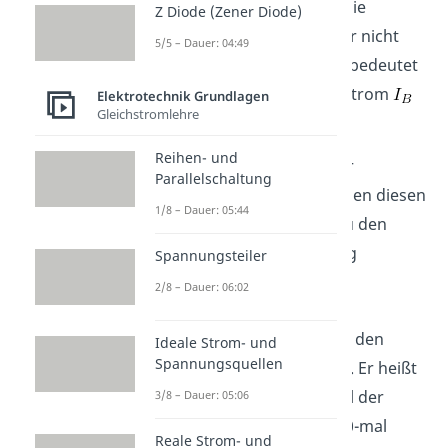
zum Kollektor erzeugen. Die
Z Diode (Zener Diode)
Spannung
muss dafür nicht
5/5 – Dauer: 04:49
besonders groß sein. Das bedeutet
aber auch, dass der Basisstrom
Elektrotechnik Grundlagen
Gleichstromlehre
nicht groß sein muss.
Reihen- und
Wie groß ist dann aber der
Parallelschaltung
Kollektorstrom
? Zwischen diesen
1/8 – Dauer: 05:44
beiden Strömen findest du den
folgenden Zusammenhang
Spannungsteiler
2/8 – Dauer: 06:02
.
Der Buchstabe
steht für den
Ideale Strom- und
Spannungsquellen
Stromverstärkungsfaktor
. Er heißt
„Verstärkungsfaktor“, weil der
3/8 – Dauer: 05:06
Kollektorstrom bis zu 1000-mal
Reale Strom- und