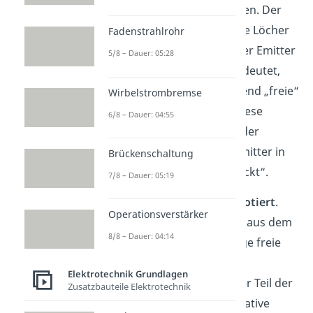
Löcher im Emitter
verhalten. Der
Grund, weshalb wir uns die Löcher
Fadenstrahlrohr
anschauen, ist der, dass der Emitter
5/8 – Dauer: 05:28
stark p-dotiert
ist. Das bedeutet,
dass im Emitter überwiegend „freie“
Wirbelstrombremse
Löcher vorhanden sind. Diese
6/8 – Dauer: 04:55
Löcher werden aufgrund der
positiven Spannung am Emitter in
Brückenschaltung
Richtung der Basis „gedrückt“.
7/8 – Dauer: 05:19
Die Basis ist nur
leicht n-dotiert
.
Operationsverstärker
Deshalb finden die Löcher aus dem
8/8 – Dauer: 04:14
Emitter nur ein paar wenige freie
Elektronen, mit denen sie
Elektrotechnik Grundlagen
rekombinieren. Ein anderer Teil der
Zusatzbauteile Elektrotechnik
Löcher wird durch die negative