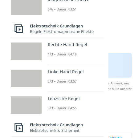
6/6 – Dauer: 03:51
Elektrotechnik Grundlagen
Regeln Elektromagnetische Effekte
Rechte Hand Regel
1/3 – Dauer: 04:18
Linke Hand Regel
2/3 – Dauer: 03:57
Nach Beantwortung speichern wir deine Antwort, um
Studyflix zu verbessern. Mehr dazu erfährst du in unserer
Datenschutzerklärung
.
Lenzsche Regel
3/3 – Dauer: 04:55
PNP Transistor
Funktion
Elektrotechnik Grundlagen
Elektrotechnik & Sicherheit
zur Stelle im Video springen