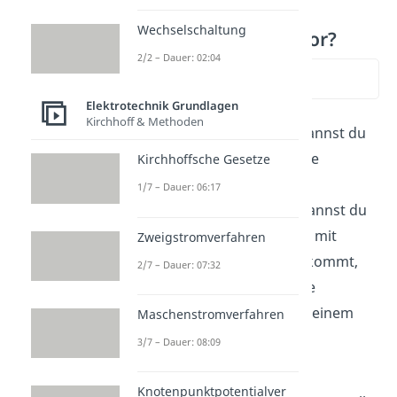
Wechselschaltung
Wieso PNP Transistor?
2/2 – Dauer: 02:04
zum Video springen
Elektrotechnik Grundlagen
Kirchhoff & Methoden
Mit beiden Transistoren kannst du
Ströme verstärken oder die
Kirchhoffsche Gesetze
Transistoren als Schalter
1/7 – Dauer: 06:17
verwenden. Theoretisch kannst du
überall, wo eine Schaltung mit
Zweigstromverfahren
einem PNP Transistor vorkommt,
2/7 – Dauer: 07:32
diese Schaltung durch eine
äquivalente Schaltung mit einem
Maschenstromverfahren
NPN Transistor ersetzen.
3/7 – Dauer: 08:09
Wieso also werden PNP
Knotenpunktpotentialver