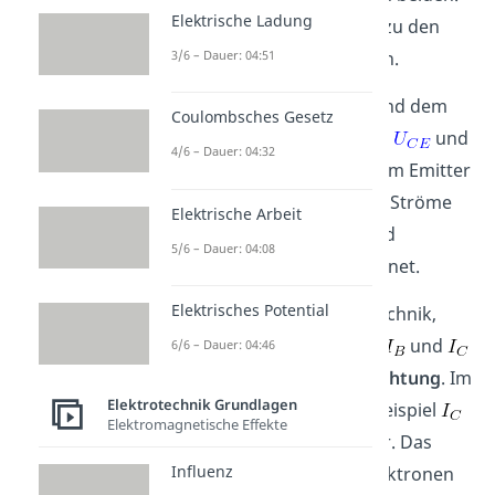
Elektrische Ladung
Die Basis ist, im Vergleich zu den
anderen beiden, sehr dünn.
3/6 – Dauer: 04:51
Zwischen dem Kollektor und dem
Coulombsches Gesetz
Emitter liegt die Spannung
und
4/6 – Dauer: 04:32
zwischen der Basis und dem Emitter
die Spannung
an. Die Ströme
Elektrische Arbeit
werden
Basisstrom
und
5/6 – Dauer: 04:08
Kollektorstrom
bezeichnet.
Elektrisches Potential
Wie üblich in der Elektrotechnik,
zeigen die beiden Ströme
und
6/6 – Dauer: 04:46
in die
technische Stromrichtung
. Im
Elektrotechnik Grundlagen
Schaltzeichen zeigt zum Beispiel
Elektromagnetische Effekte
vom Emitter zum Kollektor. Das
Influenz
bedeutet, dass sich die Elektronen