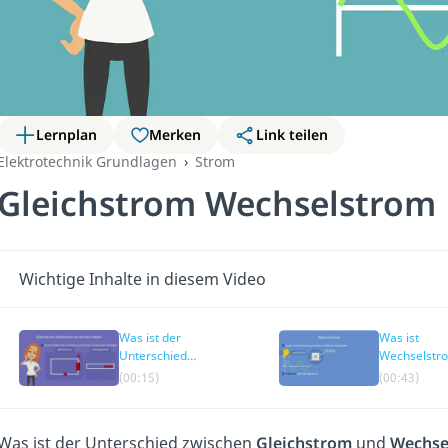
Lernplan
Merken
Link teilen
Elektrotechnik Grundlagen
Strom
Gleichstrom Wechselstrom
Wichtige Inhalte in diesem Video
Was ist der
Was ist
Unterschied
Wechselstr
zwischen
(00:15)
(00:43)
Gleichstrom und
Wechselstrom?
Was ist der Unterschied zwischen
Gleichstrom
und
Wechse