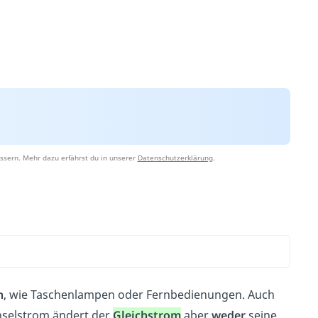
ssern. Mehr dazu erfährst du in unserer
Datenschutzerklärung
.
n
, wie Taschenlampen oder Fernbedienungen. Auch
hselstrom ändert der
Gleichstrom
aber
weder
seine